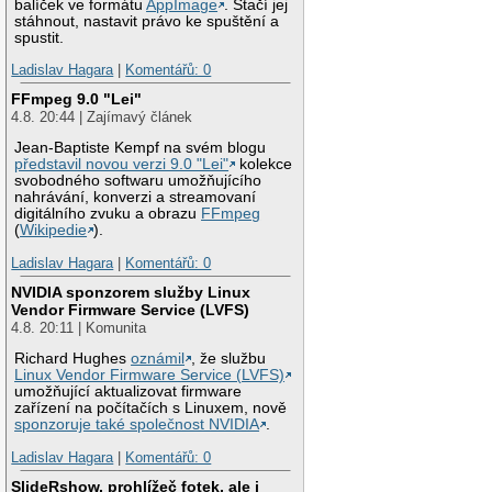
balíček ve formátu
AppImage
. Stačí jej
stáhnout, nastavit právo ke spuštění a
spustit.
Ladislav Hagara
|
Komentářů: 0
FFmpeg 9.0 "Lei"
4.8. 20:44 | Zajímavý článek
Jean-Baptiste Kempf na svém blogu
představil novou verzi 9.0 "Lei"
kolekce
svobodného softwaru umožňujícího
nahrávání, konverzi a streamovaní
digitálního zvuku a obrazu
FFmpeg
(
Wikipedie
).
Ladislav Hagara
|
Komentářů: 0
NVIDIA sponzorem služby Linux
Vendor Firmware Service (LVFS)
4.8. 20:11 | Komunita
Richard Hughes
oznámil
, že službu
Linux Vendor Firmware Service (LVFS)
umožňující aktualizovat firmware
zařízení na počítačích s Linuxem, nově
sponzoruje také společnost NVIDIA
.
Ladislav Hagara
|
Komentářů: 0
SlideRshow, prohlížeč fotek, ale i