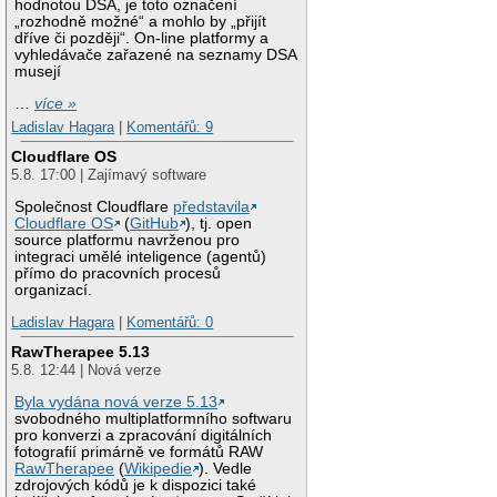
hodnotou DSA, je toto označení
„rozhodně možné“ a mohlo by „přijít
dříve či později“. On-line platformy a
vyhledávače zařazené na seznamy DSA
musejí
…
více »
Ladislav Hagara
|
Komentářů: 9
Cloudflare OS
5.8. 17:00 | Zajímavý software
Společnost Cloudflare
představila
Cloudflare OS
(
GitHub
), tj. open
source platformu navrženou pro
integraci umělé inteligence (agentů)
přímo do pracovních procesů
organizací.
Ladislav Hagara
|
Komentářů: 0
RawTherapee 5.13
5.8. 12:44 | Nová verze
Byla vydána nová verze 5.13
svobodného multiplatformního softwaru
pro konverzi a zpracování digitálních
fotografií primárně ve formátů RAW
RawTherapee
(
Wikipedie
). Vedle
zdrojových kódů je k dispozici také