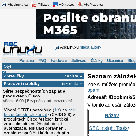
AbcLinuxu.cz
ITBiz.cz
HDmag.cz
AbcPráce.cz
AbcLinuxu
hledá autory
!
Poradna
FAQ
Hardware
Software
Články
Učebnice
Blog
Styl
×
Seznam zálože
Zprávičky
napište »
Pracovní nabídky
inzerujte »
Zde si můžete prohléd
spam
.
Série bezpečnostních záplat v
produktech Cisco
Adresář: /Bookmrk/S
včera 16:00 | Bezpečnostní upozornění
V tomto adresáři zálož
Vládní CERT upozorňuje (
𝕏
) na
sérii
bezpečnostních záplat
(CVSS 9.9) v
Název
produktech Cisco řešících kritické
zranitelnosti umožňující obejití
SEO Insight Tools
autentizace, eskalaci oprávnění,
vzdálené spuštění kódu a odepření