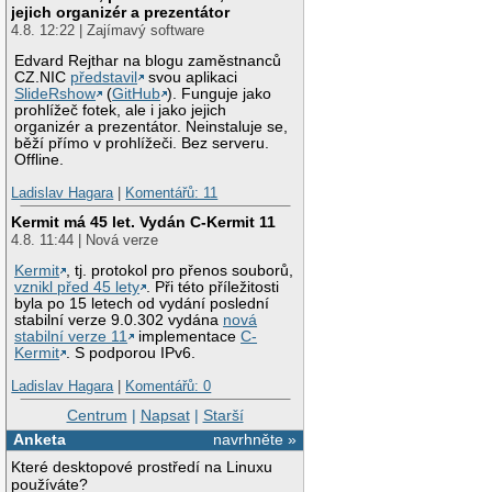
jejich organizér a prezentátor
4.8. 12:22 | Zajímavý software
Edvard Rejthar na blogu zaměstnanců
CZ.NIC
představil
svou aplikaci
SlideRshow
(
GitHub
). Funguje jako
prohlížeč fotek, ale i jako jejich
organizér a prezentátor. Neinstaluje se,
běží přímo v prohlížeči. Bez serveru.
Offline.
Ladislav Hagara
|
Komentářů: 11
Kermit má 45 let. Vydán C-Kermit 11
4.8. 11:44 | Nová verze
Kermit
, tj. protokol pro přenos souborů,
vznikl před 45 lety
. Při této příležitosti
byla po 15 letech od vydání poslední
stabilní verze 9.0.302 vydána
nová
stabilní verze 11
implementace
C-
Kermit
. S podporou IPv6.
Ladislav Hagara
|
Komentářů: 0
Centrum
|
Napsat
|
Starší
Anketa
navrhněte »
Které desktopové prostředí na Linuxu
používáte?