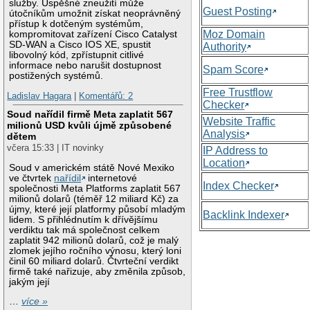
služby. Úspěšné zneužití může
Guest Posting
útočníkům umožnit získat neoprávněný
přístup k dotčeným systémům,
Moz Domain
kompromitovat zařízení Cisco Catalyst
SD-WAN a Cisco IOS XE, spustit
Authority
libovolný kód, zpřístupnit citlivé
informace nebo narušit dostupnost
Spam Score
postižených systémů.
Free Trustflow
Ladislav Hagara
|
Komentářů: 2
Checker
Soud nařídil firmě Meta zaplatit 567
Website Traffic
milionů USD kvůli újmě způsobené
Analysis
dětem
včera 15:33 | IT novinky
IP Address to
Location
Soud v americkém státě Nové Mexiko
ve čtvrtek
nařídil
internetové
Index Checker
společnosti Meta Platforms zaplatit 567
milionů dolarů (téměř 12 miliard Kč) za
újmy, které její platformy působí mladým
Backlink Indexer
lidem. S přihlédnutím k dřívějšímu
verdiktu tak má společnost celkem
zaplatit 942 milionů dolarů, což je malý
zlomek jejího ročního výnosu, který loni
činil 60 miliard dolarů. Čtvrteční verdikt
firmě také nařizuje, aby změnila způsob,
jakým její
…
více »