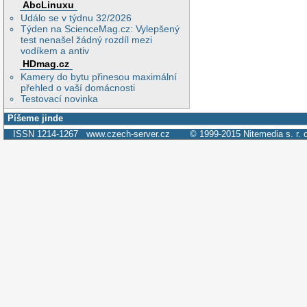
AbcLinuxu
Událo se v týdnu 32/2026
Týden na ScienceMag.cz: Vylepšený
test nenašel žádný rozdíl mezi
vodíkem a antiv
HDmag.cz
Kamery do bytu přinesou maximální
přehled o vaší domácnosti
Testovací novinka
Píšeme jinde
ISSN 1214-1267
www.czech-server.cz
© 1999-2015
Nitemedia s. r. 