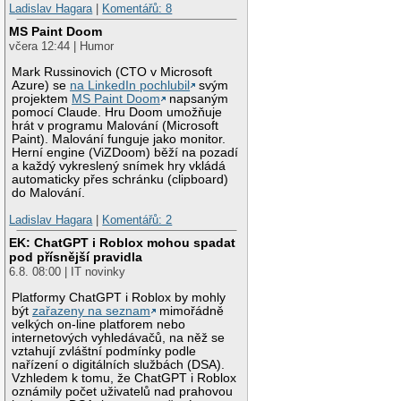
Ladislav Hagara
|
Komentářů: 8
MS Paint Doom
včera 12:44 | Humor
Mark Russinovich (CTO v Microsoft
Azure) se
na LinkedIn pochlubil
svým
projektem
MS Paint Doom
napsaným
pomocí Claude. Hru Doom umožňuje
hrát v programu Malování (Microsoft
Paint). Malování funguje jako monitor.
Herní engine (ViZDoom) běží na pozadí
a každý vykreslený snímek hry vkládá
automaticky přes schránku (clipboard)
do Malování.
Ladislav Hagara
|
Komentářů: 2
EK: ChatGPT i Roblox mohou spadat
pod přísnější pravidla
6.8. 08:00 | IT novinky
Platformy ChatGPT i Roblox by mohly
být
zařazeny na seznam
mimořádně
velkých on-line platforem nebo
internetových vyhledávačů, na něž se
vztahují zvláštní podmínky podle
nařízení o digitálních službách (DSA).
Vzhledem k tomu, že ChatGPT i Roblox
oznámily počet uživatelů nad prahovou