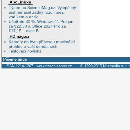
AbcLinuxu
Týden na ScienceMag.cz: Vylepšený
test nenašel žádný rozdíl mezi
vodíkem a antiv
Ušetřete 30 %: Windows 11 Pro jen
za €22,50 a Office 2024 Pro za
€17,15 – akce B
HDmag.cz
Kamery do bytu přinesou maximální
přehled o vaší domácnosti
Testovací novinka
Píšeme jinde
ISSN 1214-1267
www.czech-server.cz
© 1999-2015
Nitemedia s. r. 