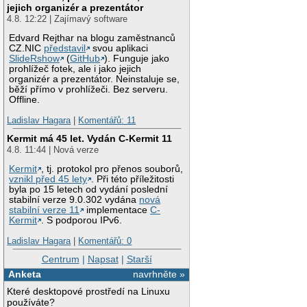
jejich organizér a prezentátor
4.8. 12:22 | Zajímavý software
Edvard Rejthar na blogu zaměstnanců
CZ.NIC
představil
svou aplikaci
SlideRshow
(
GitHub
). Funguje jako
prohlížeč fotek, ale i jako jejich
organizér a prezentátor. Neinstaluje se,
běží přímo v prohlížeči. Bez serveru.
Offline.
Ladislav Hagara
|
Komentářů: 11
Kermit má 45 let. Vydán C-Kermit 11
4.8. 11:44 | Nová verze
Kermit
, tj. protokol pro přenos souborů,
vznikl před 45 lety
. Při této příležitosti
byla po 15 letech od vydání poslední
stabilní verze 9.0.302 vydána
nová
stabilní verze 11
implementace
C-
Kermit
. S podporou IPv6.
Ladislav Hagara
|
Komentářů: 0
Centrum
|
Napsat
|
Starší
Anketa
navrhněte »
Které desktopové prostředí na Linuxu
používáte?