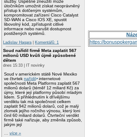
služby. Úspěšné zneužití může
útočníkům umožnit získat neoprávněný
přístup k dotčeným systémům,
kompromitovat zařízení Cisco Catalyst
SD-WAN a Cisco IOS XE, spustit
libovolný kód, zpřístupnit citlivé
informace nebo narušit dostupnost
postižených systémů.
Náz
https://bonuspokerga
Ladislav Hagara
|
Komentářů: 1
Soud nařídil firmě Meta zaplatit 567
milionů USD kvůli újmě způsobené
dětem
dnes 15:33 | IT novinky
Soud v americkém státě Nové Mexiko
ve čtvrtek
nařídil
internetové
společnosti Meta Platforms zaplatit 567
milionů dolarů (téměř 12 miliard Kč) za
újmy, které její platformy působí mladým
lidem. S přihlédnutím k dřívějšímu
verdiktu tak má společnost celkem
zaplatit 942 milionů dolarů, což je malý
zlomek jejího ročního výnosu, který loni
činil 60 miliard dolarů. Čtvrteční verdikt
firmě také nařizuje, aby změnila způsob,
jakým její
…
více »