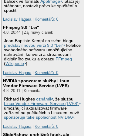
balíček ve formátu
AppImage
. Stačí jej
stáhnout, nastavit právo ke spuštění a
spustit.
Ladislav Hagara
|
Komentářů: 0
FFmpeg 9.0 "Lei"
4.8. 20:44 | Zajímavý článek
Jean-Baptiste Kempf na svém blogu
představil novou verzi 9.0 "Lei"
kolekce
svobodného softwaru umožňujícího
nahrávání, konverzi a streamovaní
digitálního zvuku a obrazu
FFmpeg
(
Wikipedie
).
Ladislav Hagara
|
Komentářů: 0
NVIDIA sponzorem služby Linux
Vendor Firmware Service (LVFS)
4.8. 20:11 | Komunita
Richard Hughes
oznámil
, že službu
Linux Vendor Firmware Service (LVFS)
umožňující aktualizovat firmware
zařízení na počítačích s Linuxem, nově
sponzoruje také společnost NVIDIA
.
Ladislav Hagara
|
Komentářů: 0
SlideRshow, prohlížeč fotek, ale i