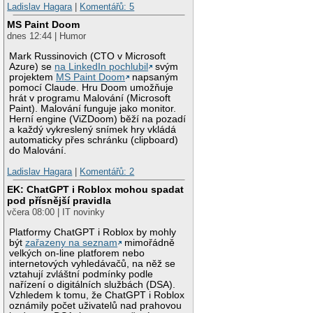
Ladislav Hagara
|
Komentářů: 5
MS Paint Doom
dnes 12:44 | Humor
Mark Russinovich (CTO v Microsoft
Azure) se
na LinkedIn pochlubil
svým
projektem
MS Paint Doom
napsaným
pomocí Claude. Hru Doom umožňuje
hrát v programu Malování (Microsoft
Paint). Malování funguje jako monitor.
Herní engine (ViZDoom) běží na pozadí
a každý vykreslený snímek hry vkládá
automaticky přes schránku (clipboard)
do Malování.
Ladislav Hagara
|
Komentářů: 2
EK: ChatGPT i Roblox mohou spadat
pod přísnější pravidla
včera 08:00 | IT novinky
Platformy ChatGPT i Roblox by mohly
být
zařazeny na seznam
mimořádně
velkých on-line platforem nebo
internetových vyhledávačů, na něž se
vztahují zvláštní podmínky podle
nařízení o digitálních službách (DSA).
Vzhledem k tomu, že ChatGPT i Roblox
oznámily počet uživatelů nad prahovou