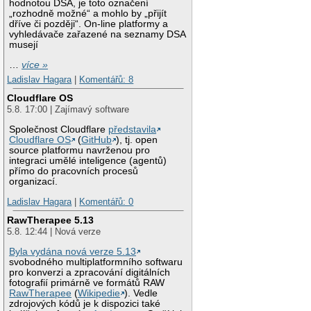
hodnotou DSA, je toto označení
„rozhodně možné“ a mohlo by „přijít
dříve či později“. On-line platformy a
vyhledávače zařazené na seznamy DSA
musejí
…
více »
Ladislav Hagara
|
Komentářů: 8
Cloudflare OS
5.8. 17:00 | Zajímavý software
Společnost Cloudflare
představila
Cloudflare OS
(
GitHub
), tj. open
source platformu navrženou pro
integraci umělé inteligence (agentů)
přímo do pracovních procesů
organizací.
Ladislav Hagara
|
Komentářů: 0
RawTherapee 5.13
5.8. 12:44 | Nová verze
Byla vydána nová verze 5.13
svobodného multiplatformního softwaru
pro konverzi a zpracování digitálních
fotografií primárně ve formátů RAW
RawTherapee
(
Wikipedie
). Vedle
zdrojových kódů je k dispozici také