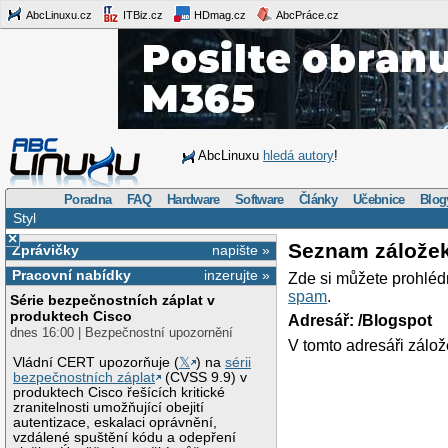
AbcLinuxu.cz
ITBiz.cz
HDmag.cz
AbcPráce.cz
AbcLinuxu
hledá autory
!
Poradna
FAQ
Hardware
Software
Články
Učebnice
Blog
Styl
×
Seznam zálože
Zprávičky
napište »
Pracovní nabídky
inzerujte »
Zde si můžete prohléd
spam
.
Série bezpečnostních záplat v
produktech Cisco
Adresář: /Blogspot
dnes 16:00 | Bezpečnostní upozornění
V tomto adresáři zálož
Vládní CERT upozorňuje (
𝕏
) na
sérii
bezpečnostních záplat
(CVSS 9.9) v
produktech Cisco řešících kritické
zranitelnosti umožňující obejití
autentizace, eskalaci oprávnění,
vzdálené spuštění kódu a odepření