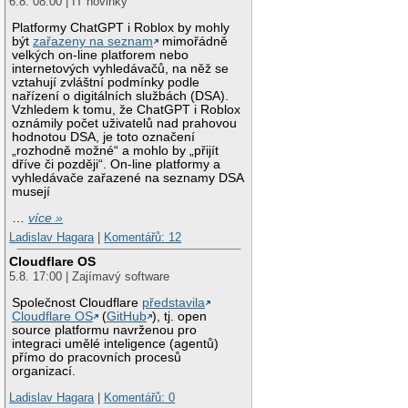
6.8. 08:00 | IT novinky
Platformy ChatGPT i Roblox by mohly
být
zařazeny na seznam
mimořádně
velkých on-line platforem nebo
internetových vyhledávačů, na něž se
vztahují zvláštní podmínky podle
nařízení o digitálních službách (DSA).
Vzhledem k tomu, že ChatGPT i Roblox
oznámily počet uživatelů nad prahovou
hodnotou DSA, je toto označení
„rozhodně možné“ a mohlo by „přijít
dříve či později“. On-line platformy a
vyhledávače zařazené na seznamy DSA
musejí
…
více »
Ladislav Hagara
|
Komentářů: 12
Cloudflare OS
5.8. 17:00 | Zajímavý software
Společnost Cloudflare
představila
Cloudflare OS
(
GitHub
), tj. open
source platformu navrženou pro
integraci umělé inteligence (agentů)
přímo do pracovních procesů
organizací.
Ladislav Hagara
|
Komentářů: 0