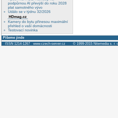
podpůrnou AI převýší do roku 2028
plat samotného vývo
Událo se v týdnu 32/2026
HDmag.cz
Kamery do bytu přinesou maximální
přehled o vaší domácnosti
Testovací novinka
Píšeme jinde
ISSN 1214-1267
www.czech-server.cz
© 1999-2015
Nitemedia s. r. 