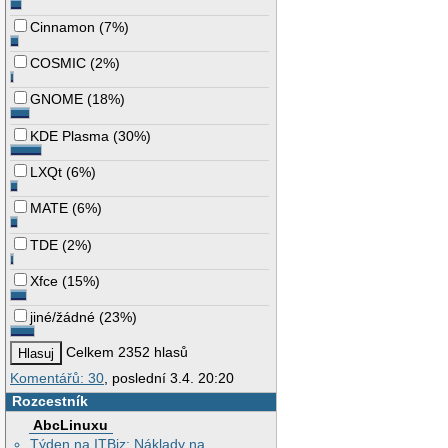
Cinnamon
(
7%
)
COSMIC
(
2%
)
GNOME
(
18%
)
KDE Plasma
(
30%
)
LXQt
(
6%
)
MATE
(
6%
)
TDE
(
2%
)
Xfce
(
15%
)
jiné/žádné
(
23%
)
Celkem 2352 hlasů
Komentářů: 30
, poslední 3.4. 20:20
Rozcestník
AbcLinuxu
Týden na ITBiz: Náklady na