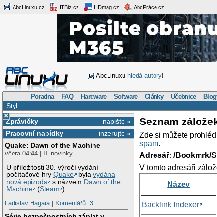
AbcLinuxu.cz
ITBiz.cz
HDmag.cz
AbcPráce.cz
AbcLinuxu
hledá autory
!
Poradna
FAQ
Hardware
Software
Články
Učebnice
Blog
Styl
×
Seznam zálože
Zprávičky
napište »
Pracovní nabídky
inzerujte »
Zde si můžete prohléd
spam
.
Quake: Dawn of the Machine
včera 04:44 | IT novinky
Adresář: /Bookmrk/S
V tomto adresáři zálož
U příležitosti 30. výročí vydání
počítačové hry
Quake
byla
vydána
nová epizoda
s názvem
Dawn of the
Název
Machine
(
Steam
).
Ladislav Hagara
|
Komentářů: 3
Backlink Indexer
Série bezpečnostních záplat v