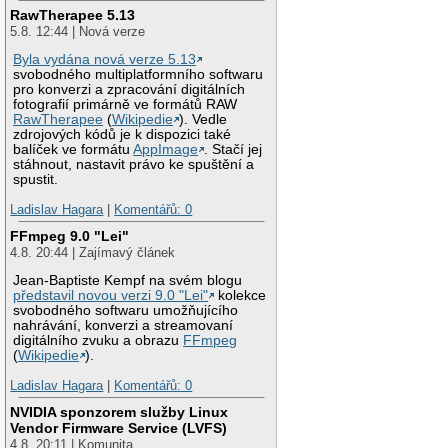
RawTherapee 5.13
5.8. 12:44 | Nová verze
Byla vydána nová verze 5.13
svobodného multiplatformního softwaru
pro konverzi a zpracování digitálních
fotografií primárně ve formátů RAW
RawTherapee
(
Wikipedie
). Vedle
zdrojových kódů je k dispozici také
balíček ve formátu
AppImage
. Stačí jej
stáhnout, nastavit právo ke spuštění a
spustit.
Ladislav Hagara
|
Komentářů: 0
FFmpeg 9.0 "Lei"
4.8. 20:44 | Zajímavý článek
Jean-Baptiste Kempf na svém blogu
představil novou verzi 9.0 "Lei"
kolekce
svobodného softwaru umožňujícího
nahrávání, konverzi a streamovaní
digitálního zvuku a obrazu
FFmpeg
(
Wikipedie
).
Ladislav Hagara
|
Komentářů: 0
NVIDIA sponzorem služby Linux
Vendor Firmware Service (LVFS)
4.8. 20:11 | Komunita