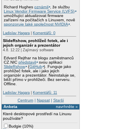
Richard Hughes
oznámil
, že službu
Linux Vendor Firmware Service (LVFS)
umožňující aktualizovat firmware
zařízení na počítačích s Linuxem, nově
sponzoruje také společnost NVIDIA
.
Ladislav Hagara
|
Komentářů: 0
SlideRshow, prohlížeč fotek, ale i
jejich organizér a prezentátor
4.8. 12:22 | Zajímavý software
Edvard Rejthar na blogu zaměstnanců
CZ.NIC
představil
svou aplikaci
SlideRshow
(
GitHub
). Funguje jako
prohlížeč fotek, ale i jako jejich
organizér a prezentátor. Neinstaluje se,
běží přímo v prohlížeči. Bez serveru.
Offline.
Ladislav Hagara
|
Komentářů: 11
Centrum
|
Napsat
|
Starší
Anketa
navrhněte »
Které desktopové prostředí na Linuxu
používáte?
Budgie
(
10%
)