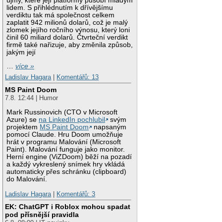
újmy, které její platformy působí mladým
lidem. S přihlédnutím k dřívějšímu
verdiktu tak má společnost celkem
zaplatit 942 milionů dolarů, což je malý
zlomek jejího ročního výnosu, který loni
činil 60 miliard dolarů. Čtvrteční verdikt
firmě také nařizuje, aby změnila způsob,
jakým její
…
více »
Ladislav Hagara
|
Komentářů: 13
MS Paint Doom
7.8. 12:44 | Humor
Mark Russinovich (CTO v Microsoft
Azure) se
na LinkedIn pochlubil
svým
projektem
MS Paint Doom
napsaným
pomocí Claude. Hru Doom umožňuje
hrát v programu Malování (Microsoft
Paint). Malování funguje jako monitor.
Herní engine (ViZDoom) běží na pozadí
a každý vykreslený snímek hry vkládá
automaticky přes schránku (clipboard)
do Malování.
Ladislav Hagara
|
Komentářů: 3
EK: ChatGPT i Roblox mohou spadat
pod přísnější pravidla