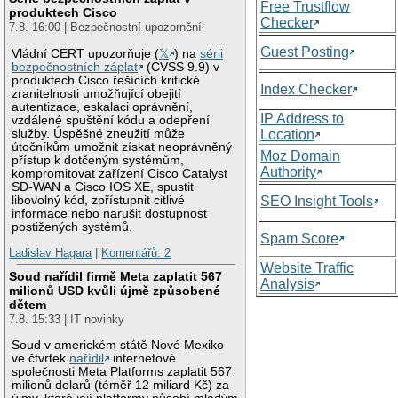
Free Trustflow
produktech Cisco
Checker
7.8. 16:00 | Bezpečnostní upozornění
Guest Posting
Vládní CERT upozorňuje (
𝕏
) na
sérii
bezpečnostních záplat
(CVSS 9.9) v
produktech Cisco řešících kritické
Index Checker
zranitelnosti umožňující obejití
autentizace, eskalaci oprávnění,
IP Address to
vzdálené spuštění kódu a odepření
služby. Úspěšné zneužití může
Location
útočníkům umožnit získat neoprávněný
Moz Domain
přístup k dotčeným systémům,
Authority
kompromitovat zařízení Cisco Catalyst
SD-WAN a Cisco IOS XE, spustit
libovolný kód, zpřístupnit citlivé
SEO Insight Tools
informace nebo narušit dostupnost
postižených systémů.
Spam Score
Ladislav Hagara
|
Komentářů: 2
Website Traffic
Soud nařídil firmě Meta zaplatit 567
Analysis
milionů USD kvůli újmě způsobené
dětem
7.8. 15:33 | IT novinky
Soud v americkém státě Nové Mexiko
ve čtvrtek
nařídil
internetové
společnosti Meta Platforms zaplatit 567
milionů dolarů (téměř 12 miliard Kč) za