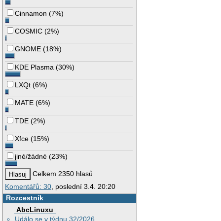
Cinnamon
(
7%
)
COSMIC
(
2%
)
GNOME
(
18%
)
KDE Plasma
(
30%
)
LXQt
(
6%
)
MATE
(
6%
)
TDE
(
2%
)
Xfce
(
15%
)
jiné/žádné
(
23%
)
Celkem 2350 hlasů
Komentářů: 30
, poslední 3.4. 20:20
Rozcestník
AbcLinuxu
Událo se v týdnu 32/2026