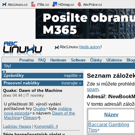
AbcLinuxu.cz
ITBiz.cz
HDmag.cz
AbcPráce.cz
AbcLinuxu
hledá autory
!
Poradna
FAQ
Hardware
Software
Články
Učebnice
Blog
Styl
×
Seznam zálože
Zprávičky
napište »
Pracovní nabídky
inzerujte »
Zde si můžete prohléd
spam
.
Quake: Dawn of the Machine
dnes 04:44 | IT novinky
Adresář: /NewBookM
V tomto adresáři zálož
U příležitosti 30. výročí vydání
počítačové hry
Quake
byla
vydána
nová epizoda
s názvem
Dawn of the
Název
Machine
(
Steam
).
Baccarat Gambling
Ladislav Hagara
|
Komentářů: 4
Tips
Série bezpečnostních záplat v