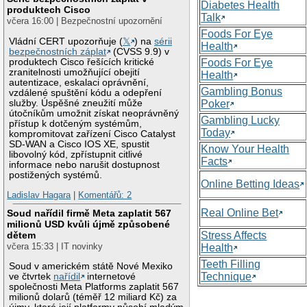
Diabetes Health
produktech Cisco
Talk
včera 16:00 | Bezpečnostní upozornění
Foods For Eye
Vládní CERT upozorňuje (
𝕏
) na
sérii
Health
bezpečnostních záplat
(CVSS 9.9) v
produktech Cisco řešících kritické
Foods For Eye
zranitelnosti umožňující obejití
Health
autentizace, eskalaci oprávnění,
Gambling Bonus
vzdálené spuštění kódu a odepření
služby. Úspěšné zneužití může
Poker
útočníkům umožnit získat neoprávněný
Gambling Lucky
přístup k dotčeným systémům,
Today
kompromitovat zařízení Cisco Catalyst
SD-WAN a Cisco IOS XE, spustit
Know Your Health
libovolný kód, zpřístupnit citlivé
Facts
informace nebo narušit dostupnost
postižených systémů.
Online Betting Ideas
Ladislav Hagara
|
Komentářů: 2
Real Online Bet
Soud nařídil firmě Meta zaplatit 567
milionů USD kvůli újmě způsobené
Stress Affects
dětem
včera 15:33 | IT novinky
Health
Teeth Filling
Soud v americkém státě Nové Mexiko
Technique
ve čtvrtek
nařídil
internetové
společnosti Meta Platforms zaplatit 567
milionů dolarů (téměř 12 miliard Kč) za