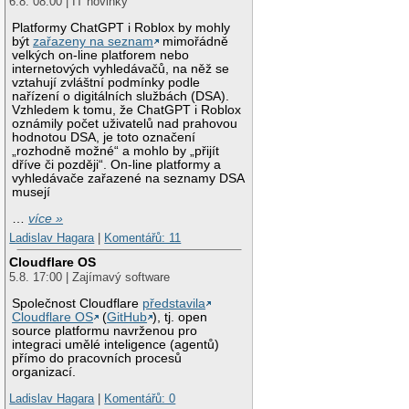
6.8. 08:00 | IT novinky
Platformy ChatGPT i Roblox by mohly
být
zařazeny na seznam
mimořádně
velkých on-line platforem nebo
internetových vyhledávačů, na něž se
vztahují zvláštní podmínky podle
nařízení o digitálních službách (DSA).
Vzhledem k tomu, že ChatGPT i Roblox
oznámily počet uživatelů nad prahovou
hodnotou DSA, je toto označení
„rozhodně možné“ a mohlo by „přijít
dříve či později“. On-line platformy a
vyhledávače zařazené na seznamy DSA
musejí
…
více »
Ladislav Hagara
|
Komentářů: 11
Cloudflare OS
5.8. 17:00 | Zajímavý software
Společnost Cloudflare
představila
Cloudflare OS
(
GitHub
), tj. open
source platformu navrženou pro
integraci umělé inteligence (agentů)
přímo do pracovních procesů
organizací.
Ladislav Hagara
|
Komentářů: 0