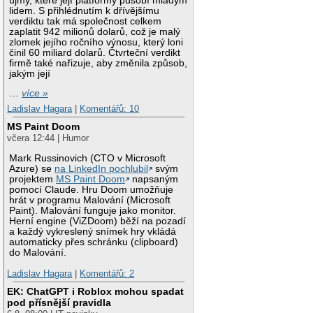
újmy, které její platformy působí mladým
lidem. S přihlédnutím k dřívějšímu
verdiktu tak má společnost celkem
zaplatit 942 milionů dolarů, což je malý
zlomek jejího ročního výnosu, který loni
činil 60 miliard dolarů. Čtvrteční verdikt
firmě také nařizuje, aby změnila způsob,
jakým její
…
více »
Ladislav Hagara
|
Komentářů: 10
MS Paint Doom
včera 12:44 | Humor
Mark Russinovich (CTO v Microsoft
Azure) se
na LinkedIn pochlubil
svým
projektem
MS Paint Doom
napsaným
pomocí Claude. Hru Doom umožňuje
hrát v programu Malování (Microsoft
Paint). Malování funguje jako monitor.
Herní engine (ViZDoom) běží na pozadí
a každý vykreslený snímek hry vkládá
automaticky přes schránku (clipboard)
do Malování.
Ladislav Hagara
|
Komentářů: 2
EK: ChatGPT i Roblox mohou spadat
pod přísnější pravidla