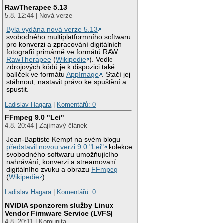
RawTherapee 5.13
5.8. 12:44 | Nová verze
Byla vydána nová verze 5.13
svobodného multiplatformního softwaru
pro konverzi a zpracování digitálních
fotografií primárně ve formátů RAW
RawTherapee
(
Wikipedie
). Vedle
zdrojových kódů je k dispozici také
balíček ve formátu
AppImage
. Stačí jej
stáhnout, nastavit právo ke spuštění a
spustit.
Ladislav Hagara
|
Komentářů: 0
FFmpeg 9.0 "Lei"
4.8. 20:44 | Zajímavý článek
Jean-Baptiste Kempf na svém blogu
představil novou verzi 9.0 "Lei"
kolekce
svobodného softwaru umožňujícího
nahrávání, konverzi a streamovaní
digitálního zvuku a obrazu
FFmpeg
(
Wikipedie
).
Ladislav Hagara
|
Komentářů: 0
NVIDIA sponzorem služby Linux
Vendor Firmware Service (LVFS)
4.8. 20:11 | Komunita