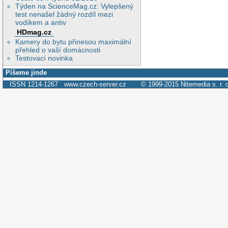
Týden na ScienceMag.cz: Vylepšený
test nenašel žádný rozdíl mezi
vodíkem a antiv
HDmag.cz
Kamery do bytu přinesou maximální
přehled o vaší domácnosti
Testovací novinka
Píšeme jinde
ISSN 1214-1267
www.czech-server.cz
© 1999-2015
Nitemedia s. r. 