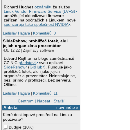
Richard Hughes
oznámil
, že službu
Linux Vendor Firmware Service (LVFS)
umožňující aktualizovat firmware
zařízení na počítačích s Linuxem, nově
sponzoruje také společnost NVIDIA
.
Ladislav Hagara
|
Komentářů: 0
SlideRshow, prohlížeč fotek, ale i
jejich organizér a prezentátor
4.8. 12:22 | Zajímavý software
Edvard Rejthar na blogu zaměstnanců
CZ.NIC
představil
svou aplikaci
SlideRshow
(
GitHub
). Funguje jako
prohlížeč fotek, ale i jako jejich
organizér a prezentátor. Neinstaluje se,
běží přímo v prohlížeči. Bez serveru.
Offline.
Ladislav Hagara
|
Komentářů: 11
Centrum
|
Napsat
|
Starší
Anketa
navrhněte »
Které desktopové prostředí na Linuxu
používáte?
Budgie
(
10%
)