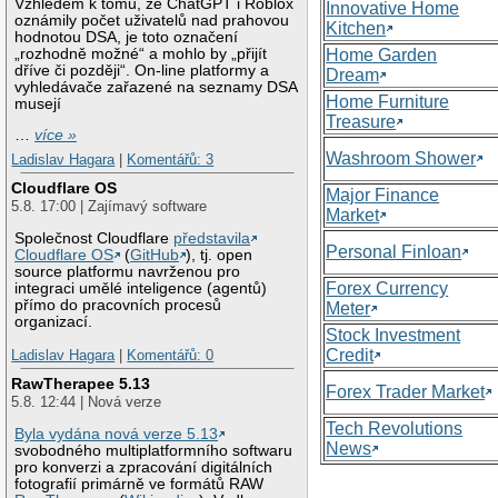
Vzhledem k tomu, že ChatGPT i Roblox
Innovative Home
oznámily počet uživatelů nad prahovou
Kitchen
hodnotou DSA, je toto označení
„rozhodně možné“ a mohlo by „přijít
Home Garden
dříve či později“. On-line platformy a
Dream
vyhledávače zařazené na seznamy DSA
Home Furniture
musejí
Treasure
…
více »
Washroom Shower
Ladislav Hagara
|
Komentářů: 3
Cloudflare OS
Major Finance
5.8. 17:00 | Zajímavý software
Market
Společnost Cloudflare
představila
Personal Finloan
Cloudflare OS
(
GitHub
), tj. open
source platformu navrženou pro
Forex Currency
integraci umělé inteligence (agentů)
přímo do pracovních procesů
Meter
organizací.
Stock Investment
Credit
Ladislav Hagara
|
Komentářů: 0
RawTherapee 5.13
Forex Trader Market
5.8. 12:44 | Nová verze
Tech Revolutions
Byla vydána nová verze 5.13
News
svobodného multiplatformního softwaru
pro konverzi a zpracování digitálních
fotografií primárně ve formátů RAW