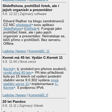
SlideRshow, prohlížeč fotek, ale i
jejich organizér a prezentátor
4.8. 12:22 | Zajímavý software
Edvard Rejthar na blogu zaměstnanců
CZ.NIC
představil
svou aplikaci
SlideRshow
(
GitHub
). Funguje jako
prohlížeč fotek, ale i jako jejich
organizér a prezentátor. Neinstaluje se,
běží přímo v prohlížeči. Bez serveru.
Offline.
Ladislav Hagara
|
Komentářů: 11
Kermit má 45 let. Vydán C-Kermit 11
4.8. 11:44 | Nová verze
Kermit
, tj. protokol pro přenos souborů,
vznikl před 45 lety
. Při této příležitosti
byla po 15 letech od vydání poslední
stabilní verze 9.0.302 vydána
nová
stabilní verze 11
implementace
C-
Kermit
. S podporou IPv6.
Ladislav Hagara
|
Komentářů: 0
20 let Pandoc
4.8. 11:11 | Zajímavý článek