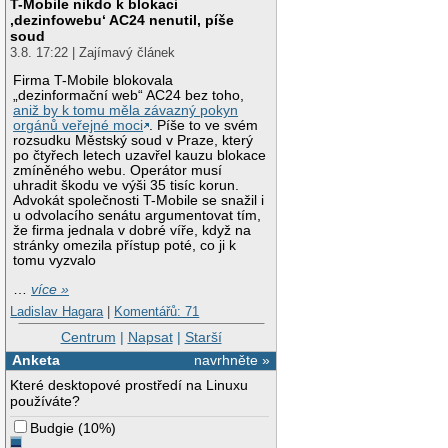
T-Mobile nikdo k blokaci
‚dezinfowebu‘ AC24 nenutil, píše
soud
3.8. 17:22 | Zajímavý článek
Firma T-Mobile blokovala
„dezinformační web“ AC24 bez toho,
aniž by k tomu měla závazný pokyn
orgánů veřejné moci
. Píše to ve svém
rozsudku Městský soud v Praze, který
po čtyřech letech uzavřel kauzu blokace
zmíněného webu. Operátor musí
uhradit škodu ve výši 35 tisíc korun.
Advokát společnosti T-Mobile se snažil i
u odvolacího senátu argumentovat tím,
že firma jednala v dobré víře, když na
stránky omezila přístup poté, co ji k
tomu vyzvalo
…
více »
Ladislav Hagara
|
Komentářů: 71
Centrum
|
Napsat
|
Starší
Anketa
navrhněte »
Které desktopové prostředí na Linuxu
používáte?
Budgie
(
10%
)