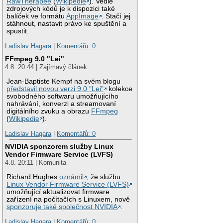
RawTherapee
(
Wikipedie
). Vedle
zdrojových kódů je k dispozici také
balíček ve formátu
AppImage
. Stačí jej
stáhnout, nastavit právo ke spuštění a
spustit.
Ladislav Hagara
|
Komentářů: 0
FFmpeg 9.0 "Lei"
4.8. 20:44 | Zajímavý článek
Jean-Baptiste Kempf na svém blogu
představil novou verzi 9.0 "Lei"
kolekce
svobodného softwaru umožňujícího
nahrávání, konverzi a streamovaní
digitálního zvuku a obrazu
FFmpeg
(
Wikipedie
).
Ladislav Hagara
|
Komentářů: 0
NVIDIA sponzorem služby Linux
Vendor Firmware Service (LVFS)
4.8. 20:11 | Komunita
Richard Hughes
oznámil
, že službu
Linux Vendor Firmware Service (LVFS)
umožňující aktualizovat firmware
zařízení na počítačích s Linuxem, nově
sponzoruje také společnost NVIDIA
.
Ladislav Hagara
|
Komentářů: 0