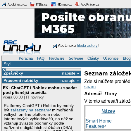
AbcLinuxu.cz
ITBiz.cz
HDmag.cz
AbcPráce.cz
AbcLinuxu
hledá autory
!
Poradna
FAQ
Hardware
Software
Články
Učebnice
Blog
Styl
×
Seznam zálože
Zprávičky
napište »
Pracovní nabídky
inzerujte »
Zde si můžete prohléd
spam
.
EK: ChatGPT i Roblox mohou spadat
pod přísnější pravidla
Adresář: /Tony
včera 08:00 | IT novinky
V tomto adresáři zálož
Platformy ChatGPT i Roblox by mohly
být
zařazeny na seznam
mimořádně
Název
velkých on-line platforem nebo
internetových vyhledávačů, na něž se
Smart Home
vztahují zvláštní podmínky podle
Features
nařízení o digitálních službách (DSA).