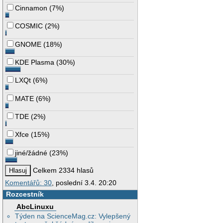
Cinnamon
(
7%
)
COSMIC
(
2%
)
GNOME
(
18%
)
KDE Plasma
(
30%
)
LXQt
(
6%
)
MATE
(
6%
)
TDE
(
2%
)
Xfce
(
15%
)
jiné/žádné
(
23%
)
Celkem 2334 hlasů
Komentářů: 30
, poslední 3.4. 20:20
Rozcestník
AbcLinuxu
Týden na ScienceMag.cz: Vylepšený