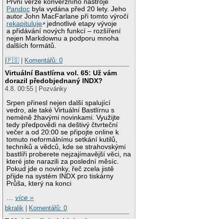
První verze konverzního nástroje
Pandoc
byla vydána před 20 lety. Jeho
autor John MacFarlane při tomto výročí
rekapituluje
jednotlivé etapy vývoje
a přidávání nových funkcí – rozšíření
nejen Markdownu a podporu mnoha
dalších formátů.
|🇵🇸
|
Komentářů: 0
Virtuální Bastlírna vol. 65: Už vám
dorazil předobjednaný INDX?
4.8. 00:55 | Pozvánky
Srpen přinesl nejen další spalující
vedro, ale také Virtuální Bastlírnu s
neméně žhavými novinkami. Využijte
tedy předpovědi na deštivý čtvrteční
večer a od 20:00 se připojte online k
tomuto neformálnímu setkání kutilů,
techniků a vědců, kde se strahovskými
bastlíři proberete nejzajímavější věci, na
které jste narazili za poslední měsíc.
Pokud jde o novinky, řeč zcela jistě
přijde na systém INDX pro tiskárny
Průša, který na konci
…
více »
bkralik
|
Komentářů: 0