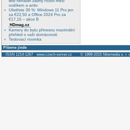
test nenašel žádný rozdíl mezi
vodíkem a antiv
Ušetřete 30 %: Windows 11 Pro jen
za €22,50 a Office 2024 Pro za
€17,15 – akce B
HDmag.cz
Kamery do bytu přinesou maximální
přehled o vaší domácnosti
Testovací novinka
Píšeme jinde
ISSN 1214-1267
www.czech-server.cz
© 1999-2015
Nitemedia s. r. 