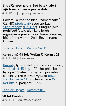
SlideRshow, prohlížeč fotek, ale i
jejich organizér a prezentátor
4.8. 12:22 | Zajímavý software
Edvard Rejthar na blogu zaměstnanců
CZ.NIC
představil
svou aplikaci
SlideRshow
(
GitHub
). Funguje jako
prohlížeč fotek, ale i jako jejich
organizér a prezentátor. Neinstaluje se,
běží přímo v prohlížeči. Bez serveru.
Offline.
Ladislav Hagara
|
Komentářů: 11
Kermit má 45 let. Vydán C-Kermit 11
4.8. 11:44 | Nová verze
Kermit
, tj. protokol pro přenos souborů,
vznikl před 45 lety
. Při této příležitosti
byla po 15 letech od vydání poslední
stabilní verze 9.0.302 vydána
nová
stabilní verze 11
implementace
C-
Kermit
. S podporou IPv6.
Ladislav Hagara
|
Komentářů: 0
20 let Pandoc
4.8. 11:11 | Zajímavý článek