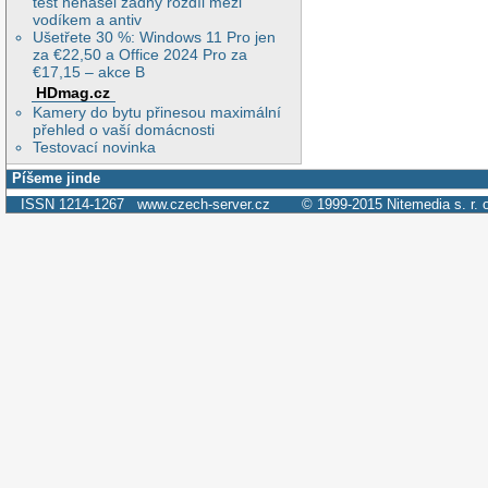
test nenašel žádný rozdíl mezi
vodíkem a antiv
Ušetřete 30 %: Windows 11 Pro jen
za €22,50 a Office 2024 Pro za
€17,15 – akce B
HDmag.cz
Kamery do bytu přinesou maximální
přehled o vaší domácnosti
Testovací novinka
Píšeme jinde
ISSN 1214-1267
www.czech-server.cz
© 1999-2015
Nitemedia s. r. 