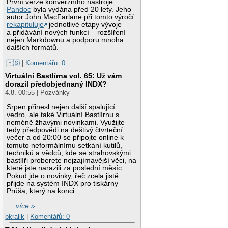
První verze konverzního nástroje
Pandoc
byla vydána před 20 lety. Jeho
autor John MacFarlane při tomto výročí
rekapituluje
jednotlivé etapy vývoje
a přidávání nových funkcí – rozšíření
nejen Markdownu a podporu mnoha
dalších formátů.
|🇵🇸
|
Komentářů: 0
Virtuální Bastlírna vol. 65: Už vám
dorazil předobjednaný INDX?
4.8. 00:55 | Pozvánky
Srpen přinesl nejen další spalující
vedro, ale také Virtuální Bastlírnu s
neméně žhavými novinkami. Využijte
tedy předpovědi na deštivý čtvrteční
večer a od 20:00 se připojte online k
tomuto neformálnímu setkání kutilů,
techniků a vědců, kde se strahovskými
bastlíři proberete nejzajímavější věci, na
které jste narazili za poslední měsíc.
Pokud jde o novinky, řeč zcela jistě
přijde na systém INDX pro tiskárny
Průša, který na konci
…
více »
bkralik
|
Komentářů: 0