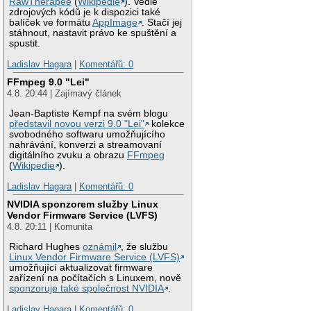
RawTherapee
(
Wikipedie
). Vedle
zdrojových kódů je k dispozici také
balíček ve formátu
AppImage
. Stačí jej
stáhnout, nastavit právo ke spuštění a
spustit.
Ladislav Hagara
|
Komentářů: 0
FFmpeg 9.0 "Lei"
4.8. 20:44 | Zajímavý článek
Jean-Baptiste Kempf na svém blogu
představil novou verzi 9.0 "Lei"
kolekce
svobodného softwaru umožňujícího
nahrávání, konverzi a streamovaní
digitálního zvuku a obrazu
FFmpeg
(
Wikipedie
).
Ladislav Hagara
|
Komentářů: 0
NVIDIA sponzorem služby Linux
Vendor Firmware Service (LVFS)
4.8. 20:11 | Komunita
Richard Hughes
oznámil
, že službu
Linux Vendor Firmware Service (LVFS)
umožňující aktualizovat firmware
zařízení na počítačích s Linuxem, nově
sponzoruje také společnost NVIDIA
.
Ladislav Hagara
|
Komentářů: 0