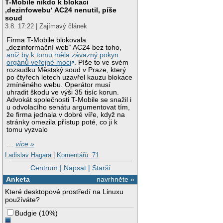
T-Mobile nikdo k blokaci
‚dezinfowebu‘ AC24 nenutil, píše
soud
3.8. 17:22 | Zajímavý článek
Firma T-Mobile blokovala
„dezinformační web“ AC24 bez toho,
aniž by k tomu měla závazný pokyn
orgánů veřejné moci
. Píše to ve svém
rozsudku Městský soud v Praze, který
po čtyřech letech uzavřel kauzu blokace
zmíněného webu. Operátor musí
uhradit škodu ve výši 35 tisíc korun.
Advokát společnosti T-Mobile se snažil i
u odvolacího senátu argumentovat tím,
že firma jednala v dobré víře, když na
stránky omezila přístup poté, co ji k
tomu vyzvalo
…
více »
Ladislav Hagara
|
Komentářů: 71
Centrum
|
Napsat
|
Starší
Anketa
navrhněte »
Které desktopové prostředí na Linuxu
používáte?
Budgie
(
10%
)