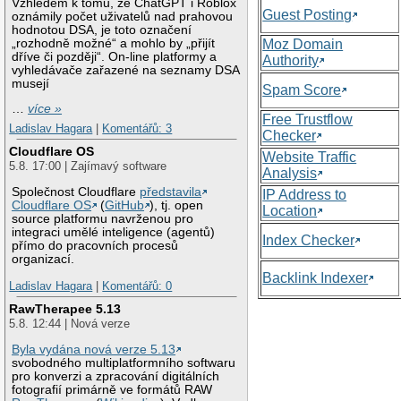
Vzhledem k tomu, že ChatGPT i Roblox
Guest Posting
oznámily počet uživatelů nad prahovou
hodnotou DSA, je toto označení
„rozhodně možné“ a mohlo by „přijít
Moz Domain
dříve či později“. On-line platformy a
Authority
vyhledávače zařazené na seznamy DSA
musejí
Spam Score
…
více »
Free Trustflow
Ladislav Hagara
|
Komentářů: 3
Checker
Cloudflare OS
Website Traffic
5.8. 17:00 | Zajímavý software
Analysis
Společnost Cloudflare
představila
IP Address to
Cloudflare OS
(
GitHub
), tj. open
Location
source platformu navrženou pro
integraci umělé inteligence (agentů)
Index Checker
přímo do pracovních procesů
organizací.
Backlink Indexer
Ladislav Hagara
|
Komentářů: 0
RawTherapee 5.13
5.8. 12:44 | Nová verze
Byla vydána nová verze 5.13
svobodného multiplatformního softwaru
pro konverzi a zpracování digitálních
fotografií primárně ve formátů RAW