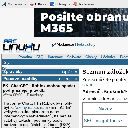
AbcLinuxu.cz
ITBiz.cz
HDmag.cz
AbcPráce.cz
AbcLinuxu
hledá autory
!
Poradna
FAQ
Hardware
Software
Články
Učebnice
Blog
Styl
×
Seznam zálože
Zprávičky
napište »
Pracovní nabídky
inzerujte »
Zde si můžete prohléd
spam
.
EK: ChatGPT i Roblox mohou spadat
pod přísnější pravidla
Adresář: /Bookmrk/S
včera 08:00 | IT novinky
V tomto adresáři zálož
Platformy ChatGPT i Roblox by mohly
být
zařazeny na seznam
mimořádně
Název
velkých on-line platforem nebo
internetových vyhledávačů, na něž se
vztahují zvláštní podmínky podle
SEO Insight Tools
nařízení o digitálních službách (DSA).