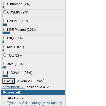
Cinnamon
(
7%
)
COSMIC
(
2%
)
GNOME
(
18%
)
KDE Plasma
(
30%
)
LXQt
(
6%
)
MATE
(
6%
)
TDE
(
2%
)
Xfce
(
15%
)
jiné/žádné
(
23%
)
Celkem 2335 hlasů
Komentářů: 30
, poslední 3.4. 20:20
Rozcestník
AbcLinuxu
Týden na ScienceMag.cz: Vylepšený