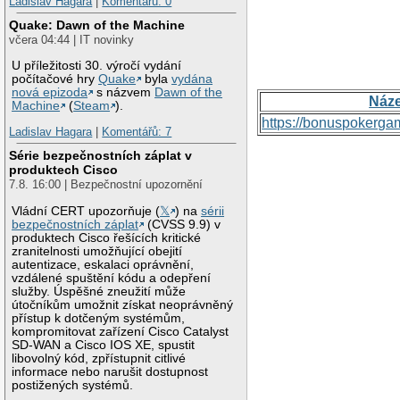
Ladislav Hagara
|
Komentářů: 0
Quake: Dawn of the Machine
včera 04:44 | IT novinky
U příležitosti 30. výročí vydání
počítačové hry
Quake
byla
vydána
nová epizoda
s názvem
Dawn of the
Náz
Machine
(
Steam
).
https://bonuspokerga
Ladislav Hagara
|
Komentářů: 7
Série bezpečnostních záplat v
produktech Cisco
7.8. 16:00 | Bezpečnostní upozornění
Vládní CERT upozorňuje (
𝕏
) na
sérii
bezpečnostních záplat
(CVSS 9.9) v
produktech Cisco řešících kritické
zranitelnosti umožňující obejití
autentizace, eskalaci oprávnění,
vzdálené spuštění kódu a odepření
služby. Úspěšné zneužití může
útočníkům umožnit získat neoprávněný
přístup k dotčeným systémům,
kompromitovat zařízení Cisco Catalyst
SD-WAN a Cisco IOS XE, spustit
libovolný kód, zpřístupnit citlivé
informace nebo narušit dostupnost
postižených systémů.