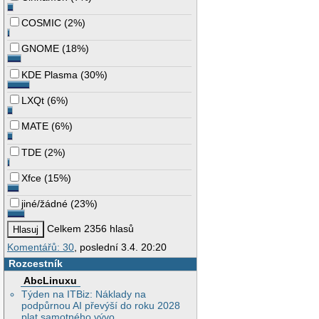
COSMIC
(
2%
)
GNOME
(
18%
)
KDE Plasma
(
30%
)
LXQt
(
6%
)
MATE
(
6%
)
TDE
(
2%
)
Xfce
(
15%
)
jiné/žádné
(
23%
)
Celkem 2356 hlasů
Komentářů: 30
, poslední 3.4. 20:20
Rozcestník
AbcLinuxu
Týden na ITBiz: Náklady na
podpůrnou AI převýší do roku 2028
plat samotného vývo