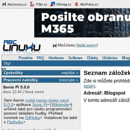
AbcLinuxu.cz
ITBiz.cz
HDmag.cz
AbcPráce.cz
AbcLinuxu
hledá autory
!
Poradna
FAQ
Hardware
Software
Články
Učebnice
Blog
Styl
×
Seznam zálože
Zprávičky
napište »
Pracovní nabídky
inzerujte »
Zde si můžete prohléd
spam
.
Sonic Pi 5.0.0
dnes 12:44 | Nová verze
Adresář: /Blogspot
V tomto adresáři zálož
Sam Aaron
vydal novou major verzi
5.0.0
aplikace
Sonic Pi
(
Wikipedie
)
určené také pro výuku programování
pomocí skládání hudby. Přehled
novinek na
GitHubu
. Instalovat lze také
z
Flathubu
.