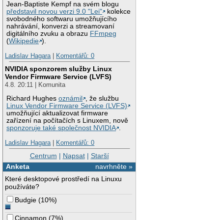
Jean-Baptiste Kempf na svém blogu
představil novou verzi 9.0 "Lei"
kolekce
svobodného softwaru umožňujícího
nahrávání, konverzi a streamovaní
digitálního zvuku a obrazu
FFmpeg
(
Wikipedie
).
Ladislav Hagara
|
Komentářů: 0
NVIDIA sponzorem služby Linux
Vendor Firmware Service (LVFS)
4.8. 20:11 | Komunita
Richard Hughes
oznámil
, že službu
Linux Vendor Firmware Service (LVFS)
umožňující aktualizovat firmware
zařízení na počítačích s Linuxem, nově
sponzoruje také společnost NVIDIA
.
Ladislav Hagara
|
Komentářů: 0
Centrum
|
Napsat
|
Starší
Anketa
navrhněte »
Které desktopové prostředí na Linuxu
používáte?
Budgie
(
10%
)
Cinnamon
(
7%
)