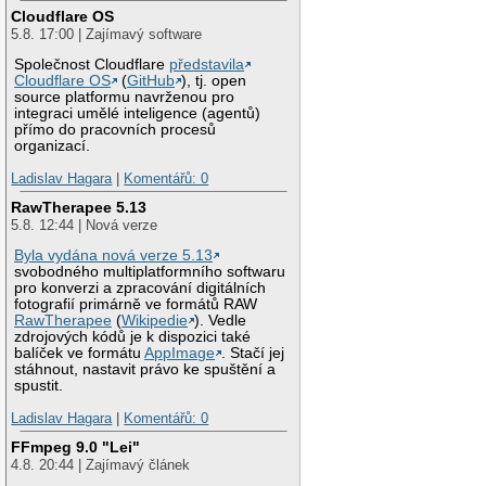
Cloudflare OS
5.8. 17:00 | Zajímavý software
Společnost Cloudflare
představila
Cloudflare OS
(
GitHub
), tj. open
source platformu navrženou pro
integraci umělé inteligence (agentů)
přímo do pracovních procesů
organizací.
Ladislav Hagara
|
Komentářů: 0
RawTherapee 5.13
5.8. 12:44 | Nová verze
Byla vydána nová verze 5.13
svobodného multiplatformního softwaru
pro konverzi a zpracování digitálních
fotografií primárně ve formátů RAW
RawTherapee
(
Wikipedie
). Vedle
zdrojových kódů je k dispozici také
balíček ve formátu
AppImage
. Stačí jej
stáhnout, nastavit právo ke spuštění a
spustit.
Ladislav Hagara
|
Komentářů: 0
FFmpeg 9.0 "Lei"
4.8. 20:44 | Zajímavý článek