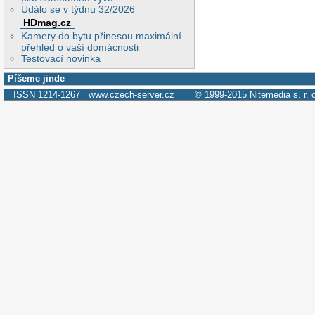
Událo se v týdnu 32/2026
HDmag.cz
Kamery do bytu přinesou maximální
přehled o vaší domácnosti
Testovací novinka
Píšeme jinde
ISSN 1214-1267
www.czech-server.cz
© 1999-2015
Nitemedia s. r. 