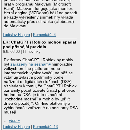
hrát v programu Malování (Microsoft
Paint). Malování funguje jako monitor.
Herní engine (ViZDoom) běží na pozadí
a každý vykreslený snímek hry vkládá
automaticky přes schránku (clipboard)
do Malování.
Ladislav Hagara
|
Komentářů: 4
EK: ChatGPT i Roblox mohou spadat
pod přísnější pravidla
6.8. 08:00 | IT novinky
Platformy ChatGPT i Roblox by mohly
být
zařazeny na seznam
mimořádně
velkých on-line platforem nebo
internetových vyhledávačů, na něž se
vztahují zvláštní podmínky podle
nařízení o digitálních službách (DSA).
Vzhledem k tomu, že ChatGPT i Roblox
oznámily počet uživatelů nad prahovou
hodnotou DSA, je toto označení
„rozhodně možné“ a mohlo by „přijít
dříve či později“. On-line platformy a
vyhledávače zařazené na seznamy DSA
musejí
…
více »
Ladislav Hagara
|
Komentářů: 13