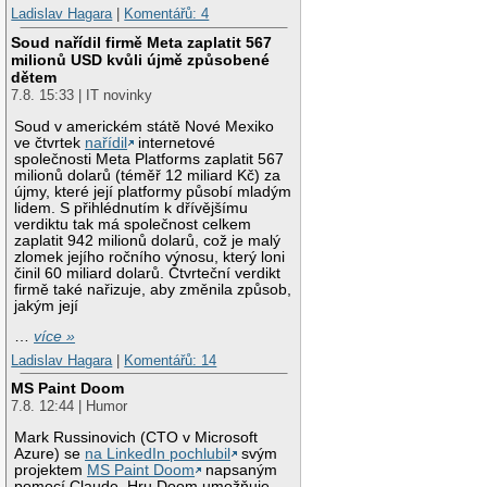
Ladislav Hagara
|
Komentářů: 4
Soud nařídil firmě Meta zaplatit 567
milionů USD kvůli újmě způsobené
dětem
7.8. 15:33 | IT novinky
Soud v americkém státě Nové Mexiko
ve čtvrtek
nařídil
internetové
společnosti Meta Platforms zaplatit 567
milionů dolarů (téměř 12 miliard Kč) za
újmy, které její platformy působí mladým
lidem. S přihlédnutím k dřívějšímu
verdiktu tak má společnost celkem
zaplatit 942 milionů dolarů, což je malý
zlomek jejího ročního výnosu, který loni
činil 60 miliard dolarů. Čtvrteční verdikt
firmě také nařizuje, aby změnila způsob,
jakým její
…
více »
Ladislav Hagara
|
Komentářů: 14
MS Paint Doom
7.8. 12:44 | Humor
Mark Russinovich (CTO v Microsoft
Azure) se
na LinkedIn pochlubil
svým
projektem
MS Paint Doom
napsaným
pomocí Claude. Hru Doom umožňuje