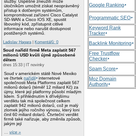
služby. Úspěšné zneužití může
Google Ranking
útočníkům umožnit získat neoprávněný
přístup k dotčeným systémům,
kompromitovat zařízení Cisco Catalyst
Programmatic SEO
SD-WAN a Cisco IOS XE, spustit
libovolný kód, zpřístupnit citlivé
Keyword Rank
informace nebo narušit dostupnost
Tracker
postižených systémů.
Ladislav Hagara
|
Komentářů: 0
Backlink Monitoring
Soud nařídil firmě Meta zaplatit 567
Free Trustflow
milionů USD kvůli újmě způsobené
Checker
dětem
dnes 15:33 | IT novinky
Spam Score
Soud v americkém státě Nové Mexiko
ve čtvrtek
nařídil
internetové
Moz Domain
společnosti Meta Platforms zaplatit 567
Authority
milionů dolarů (téměř 12 miliard Kč) za
újmy, které její platformy působí mladým
lidem. S přihlédnutím k dřívějšímu
verdiktu tak má společnost celkem
zaplatit 942 milionů dolarů, což je malý
zlomek jejího ročního výnosu, který loni
činil 60 miliard dolarů. Čtvrteční verdikt
firmě také nařizuje, aby změnila způsob,
jakým její
…
více »