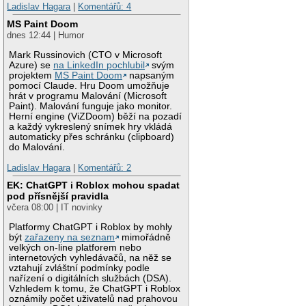
Ladislav Hagara
|
Komentářů: 4
MS Paint Doom
dnes 12:44 | Humor
Mark Russinovich (CTO v Microsoft
Azure) se
na LinkedIn pochlubil
svým
projektem
MS Paint Doom
napsaným
pomocí Claude. Hru Doom umožňuje
hrát v programu Malování (Microsoft
Paint). Malování funguje jako monitor.
Herní engine (ViZDoom) běží na pozadí
a každý vykreslený snímek hry vkládá
automaticky přes schránku (clipboard)
do Malování.
Ladislav Hagara
|
Komentářů: 2
EK: ChatGPT i Roblox mohou spadat
pod přísnější pravidla
včera 08:00 | IT novinky
Platformy ChatGPT i Roblox by mohly
být
zařazeny na seznam
mimořádně
velkých on-line platforem nebo
internetových vyhledávačů, na něž se
vztahují zvláštní podmínky podle
nařízení o digitálních službách (DSA).
Vzhledem k tomu, že ChatGPT i Roblox
oznámily počet uživatelů nad prahovou