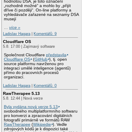
hodnotou DSA, je toto označení
„rozhodně možné“ a mohlo by „přijít
dříve či později“. On-line platformy a
vyhledávače zařazené na seznamy DSA
musejí
…
více »
Ladislav Hagara
|
Komentářů: 9
Cloudflare OS
5.8. 17:00 | Zajímavý software
Společnost Cloudflare
představila
Cloudflare OS
(
GitHub
), tj. open
source platformu navrženou pro
integraci umělé inteligence (agentů)
přímo do pracovních procesů
organizací.
Ladislav Hagara
|
Komentářů: 0
RawTherapee 5.13
5.8. 12:44 | Nová verze
Byla vydána nová verze 5.13
svobodného multiplatformního softwaru
pro konverzi a zpracování digitálních
fotografií primárně ve formátů RAW
RawTherapee
(
Wikipedie
). Vedle
zdrojových kódů je k dispozici také