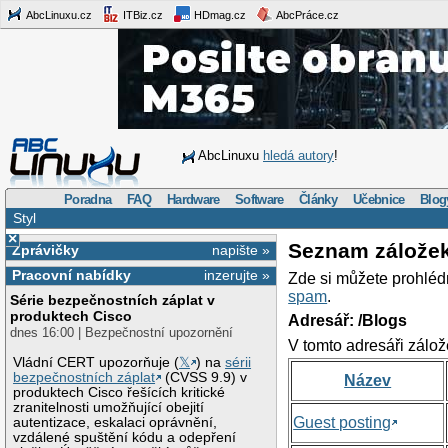
AbcLinuxu.cz
ITBiz.cz
HDmag.cz
AbcPráce.cz
AbcLinuxu
hledá autory
!
Poradna
FAQ
Hardware
Software
Články
Učebnice
Blog
Styl
×
Seznam zálože
Zprávičky
napište »
Pracovní nabídky
inzerujte »
Zde si můžete prohléd
spam
.
Série bezpečnostních záplat v
produktech Cisco
Adresář: /Blogs
dnes 16:00 | Bezpečnostní upozornění
V tomto adresáři zálož
Vládní CERT upozorňuje (
𝕏
) na
sérii
bezpečnostních záplat
(CVSS 9.9) v
Název
produktech Cisco řešících kritické
zranitelnosti umožňující obejití
Guest posting
autentizace, eskalaci oprávnění,
vzdálené spuštění kódu a odepření