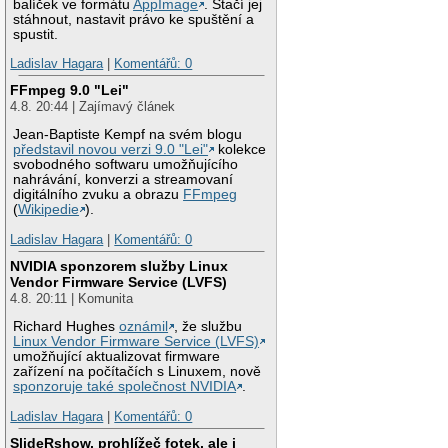
balíček ve formátu
AppImage
. Stačí jej
stáhnout, nastavit právo ke spuštění a
spustit.
Ladislav Hagara
|
Komentářů: 0
FFmpeg 9.0 "Lei"
4.8. 20:44 | Zajímavý článek
Jean-Baptiste Kempf na svém blogu
představil novou verzi 9.0 "Lei"
kolekce
svobodného softwaru umožňujícího
nahrávání, konverzi a streamovaní
digitálního zvuku a obrazu
FFmpeg
(
Wikipedie
).
Ladislav Hagara
|
Komentářů: 0
NVIDIA sponzorem služby Linux
Vendor Firmware Service (LVFS)
4.8. 20:11 | Komunita
Richard Hughes
oznámil
, že službu
Linux Vendor Firmware Service (LVFS)
umožňující aktualizovat firmware
zařízení na počítačích s Linuxem, nově
sponzoruje také společnost NVIDIA
.
Ladislav Hagara
|
Komentářů: 0
SlideRshow, prohlížeč fotek, ale i