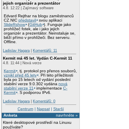
jejich organizér a prezentátor
4.8. 12:22 | Zajímavý software
Edvard Rejthar na blogu zaměstnanců
CZ.NIC
představil
svou aplikaci
SlideRshow
(
GitHub
). Funguje jako
prohlížeč fotek, ale i jako jejich
organizér a prezentátor. Neinstaluje se,
běží přímo v prohlížeči. Bez serveru.
Offline.
Ladislav Hagara
|
Komentářů: 11
Kermit má 45 let. Vydán C-Kermit 11
4.8. 11:44 | Nová verze
Kermit
, tj. protokol pro přenos souborů,
vznikl před 45 lety
. Při této příležitosti
byla po 15 letech od vydání poslední
stabilní verze 9.0.302 vydána
nová
stabilní verze 11
implementace
C-
Kermit
. S podporou IPv6.
Ladislav Hagara
|
Komentářů: 0
Centrum
|
Napsat
|
Starší
Anketa
navrhněte »
Které desktopové prostředí na Linuxu
používáte?