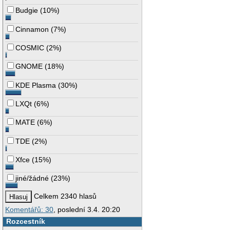
Budgie
(
10%
)
Cinnamon
(
7%
)
COSMIC
(
2%
)
GNOME
(
18%
)
KDE Plasma
(
30%
)
LXQt
(
6%
)
MATE
(
6%
)
TDE
(
2%
)
Xfce
(
15%
)
jiné/žádné
(
23%
)
Celkem 2340 hlasů
Komentářů: 30
, poslední 3.4. 20:20
Rozcestník