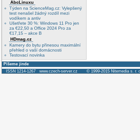
AbcLinuxu
Týden na ScienceMag.cz: Vylepšený
test nenašel žádný rozdíl mezi
vodíkem a antiv
Ušetřete 30 %: Windows 11 Pro jen
za €22,50 a Office 2024 Pro za
€17,15 – akce B
HDmag.cz
Kamery do bytu přinesou maximální
přehled o vaší domácnosti
Testovací novinka
Píšeme jinde
ISSN 1214-1267
www.czech-server.cz
© 1999-2015
Nitemedia s. r. 