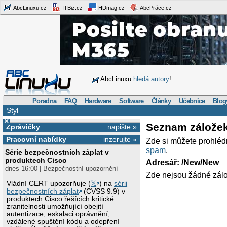
AbcLinuxu.cz
ITBiz.cz
HDmag.cz
AbcPráce.cz
AbcLinuxu
hledá autory
!
Poradna
FAQ
Hardware
Software
Články
Učebnice
Blog
Styl
×
Seznam zálože
Zprávičky
napište »
Pracovní nabídky
inzerujte »
Zde si můžete prohléd
spam
.
Série bezpečnostních záplat v
produktech Cisco
Adresář: /New/New
dnes 16:00 | Bezpečnostní upozornění
Zde nejsou žádné zálo
Vládní CERT upozorňuje (
𝕏
) na
sérii
bezpečnostních záplat
(CVSS 9.9) v
produktech Cisco řešících kritické
zranitelnosti umožňující obejití
autentizace, eskalaci oprávnění,
vzdálené spuštění kódu a odepření