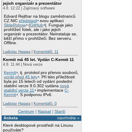
jejich organizér a prezentátor
4.8. 12:22 | Zajímavý software
Edvard Rejthar na blogu zaměstnanců
CZ.NIC
představil
svou aplikaci
SlideRshow
(
GitHub
). Funguje jako
prohlížeč fotek, ale i jako jejich
organizér a prezentátor. Neinstaluje se,
běží přímo v prohlížeči. Bez serveru.
Offline.
Ladislav Hagara
|
Komentářů: 11
Kermit má 45 let. Vydán C-Kermit 11
4.8. 11:44 | Nová verze
Kermit
, tj. protokol pro přenos souborů,
vznikl před 45 lety
. Při této příležitosti
byla po 15 letech od vydání poslední
stabilní verze 9.0.302 vydána
nová
stabilní verze 11
implementace
C-
Kermit
. S podporou IPv6.
Ladislav Hagara
|
Komentářů: 0
Centrum
|
Napsat
|
Starší
Anketa
navrhněte »
Které desktopové prostředí na Linuxu
používáte?