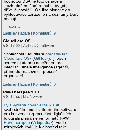
hodnotou DSA, je toto označení
„rozhodně možné“ a mohlo by „přijít
dříve či později“. On-line platformy a
vyhledávače zařazené na seznamy DSA
musejí
…
více »
Ladislav Hagara
|
Komentářů: 9
Cloudflare OS
5.8. 17:00 | Zajímavý software
Společnost Cloudflare
představila
Cloudflare OS
(
GitHub
), tj. open
source platformu navrženou pro
integraci umělé inteligence (agentů)
přímo do pracovních procesů
organizací.
Ladislav Hagara
|
Komentářů: 0
RawTherapee 5.13
5.8. 12:44 | Nová verze
Byla vydána nová verze 5.13
svobodného multiplatformního softwaru
pro konverzi a zpracování digitálních
fotografií primárně ve formátů RAW
RawTherapee
(
Wikipedie
). Vedle
zdrojových kódů je k dispozici také