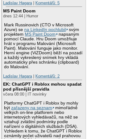
Ladislav Hagara
|
Komentářů: 5
MS Paint Doom
dnes 12:44 | Humor
Mark Russinovich (CTO v Microsoft
Azure) se
na LinkedIn pochlubil
svým
projektem
MS Paint Doom
napsaným
pomocí Claude. Hru Doom umožňuje
hrát v programu Malování (Microsoft
Paint). Malování funguje jako monitor.
Herní engine (ViZDoom) běží na pozadí
a každý vykreslený snímek hry vkládá
automaticky přes schránku (clipboard)
do Malování.
Ladislav Hagara
|
Komentářů: 2
EK: ChatGPT i Roblox mohou spadat
pod přísnější pravidla
včera 08:00 | IT novinky
Platformy ChatGPT i Roblox by mohly
být
zařazeny na seznam
mimořádně
velkých on-line platforem nebo
internetových vyhledávačů, na něž se
vztahují zvláštní podmínky podle
nařízení o digitálních službách (DSA).
Vzhledem k tomu, že ChatGPT i Roblox
oznámily počet uživatelů nad prahovou