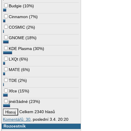
Budgie
(
10%
)
Cinnamon
(
7%
)
COSMIC
(
2%
)
GNOME
(
18%
)
KDE Plasma
(
30%
)
LXQt
(
6%
)
MATE
(
6%
)
TDE
(
2%
)
Xfce
(
15%
)
jiné/žádné
(
23%
)
Celkem 2340 hlasů
Komentářů: 30
, poslední 3.4. 20:20
Rozcestník