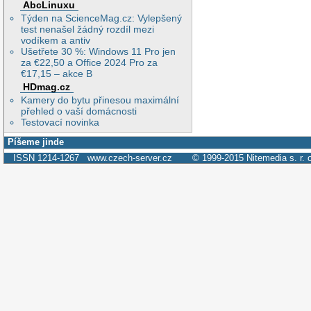
AbcLinuxu
Týden na ScienceMag.cz: Vylepšený
test nenašel žádný rozdíl mezi
vodíkem a antiv
Ušetřete 30 %: Windows 11 Pro jen
za €22,50 a Office 2024 Pro za
€17,15 – akce B
HDmag.cz
Kamery do bytu přinesou maximální
přehled o vaší domácnosti
Testovací novinka
Píšeme jinde
ISSN 1214-1267
www.czech-server.cz
© 1999-2015
Nitemedia s. r. 