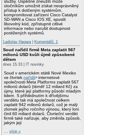
služby. Úspěšné zneužití může
útočníkům umožnit získat neoprávněný
přístup k dotčeným systémům,
kompromitovat zařízení Cisco Catalyst
SD-WAN a Cisco IOS XE, spustit
libovolný kód, zpřístupnit citlivé
informace nebo narušit dostupnost
postižených systémů.
Ladislav Hagara
|
Komentářů: 1
Soud nařídil firmě Meta zaplatit 567
milionů USD kvůli újmě způsobené
dětem
dnes 15:33 | IT novinky
Soud v americkém státě Nové Mexiko
ve čtvrtek
nařídil
internetové
společnosti Meta Platforms zaplatit 567
milionů dolarů (téměř 12 miliard Kč) za
újmy, které její platformy působí mladým
lidem. S přihlédnutím k dřívějšímu
verdiktu tak má společnost celkem
zaplatit 942 milionů dolarů, což je malý
zlomek jejího ročního výnosu, který loni
činil 60 miliard dolarů. Čtvrteční verdikt
firmě také nařizuje, aby změnila způsob,
jakým její
…
více »