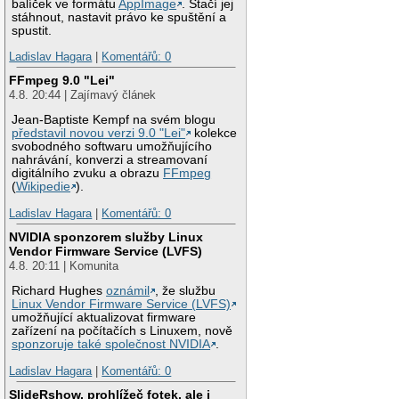
balíček ve formátu
AppImage
. Stačí jej
stáhnout, nastavit právo ke spuštění a
spustit.
Ladislav Hagara
|
Komentářů: 0
FFmpeg 9.0 "Lei"
4.8. 20:44 | Zajímavý článek
Jean-Baptiste Kempf na svém blogu
představil novou verzi 9.0 "Lei"
kolekce
svobodného softwaru umožňujícího
nahrávání, konverzi a streamovaní
digitálního zvuku a obrazu
FFmpeg
(
Wikipedie
).
Ladislav Hagara
|
Komentářů: 0
NVIDIA sponzorem služby Linux
Vendor Firmware Service (LVFS)
4.8. 20:11 | Komunita
Richard Hughes
oznámil
, že službu
Linux Vendor Firmware Service (LVFS)
umožňující aktualizovat firmware
zařízení na počítačích s Linuxem, nově
sponzoruje také společnost NVIDIA
.
Ladislav Hagara
|
Komentářů: 0
SlideRshow, prohlížeč fotek, ale i