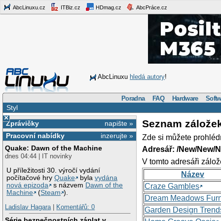
AbcLinuxu.cz
ITBiz.cz
HDmag.cz
AbcPráce.cz
AbcLinuxu
hledá autory
!
Poradna
FAQ
Hardware
Softw
Styl
×
Seznam zálože
Zprávičky
napište »
Pracovní nabídky
inzerujte »
Zde si můžete prohléd
Quake: Dawn of the Machine
Adresář: /New/New/N
dnes 04:44 | IT novinky
V tomto adresáři zálož
U příležitosti 30. výročí vydání
Název
počítačové hry
Quake
byla
vydána
nová epizoda
s názvem
Dawn of the
Craze Gambles
Machine
(
Steam
).
Dream Meadows Furn
Ladislav Hagara
|
Komentářů: 0
Garden Design Trend
Série bezpečnostních záplat v