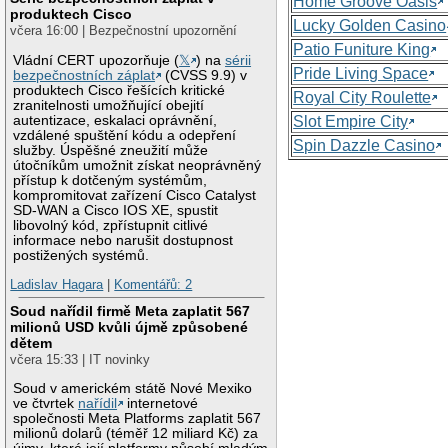
Home Groove Oasis
produktech Cisco
Lucky Golden Casino
včera 16:00 | Bezpečnostní upozornění
Patio Funiture King
Vládní CERT upozorňuje (
𝕏
) na
sérii
Pride Living Space
bezpečnostních záplat
(CVSS 9.9) v
produktech Cisco řešících kritické
Royal City Roulette
zranitelnosti umožňující obejití
autentizace, eskalaci oprávnění,
Slot Empire City
vzdálené spuštění kódu a odepření
Spin Dazzle Casino
služby. Úspěšné zneužití může
útočníkům umožnit získat neoprávněný
přístup k dotčeným systémům,
kompromitovat zařízení Cisco Catalyst
SD-WAN a Cisco IOS XE, spustit
libovolný kód, zpřístupnit citlivé
informace nebo narušit dostupnost
postižených systémů.
Ladislav Hagara
|
Komentářů: 2
Soud nařídil firmě Meta zaplatit 567
milionů USD kvůli újmě způsobené
dětem
včera 15:33 | IT novinky
Soud v americkém státě Nové Mexiko
ve čtvrtek
nařídil
internetové
společnosti Meta Platforms zaplatit 567
milionů dolarů (téměř 12 miliard Kč) za