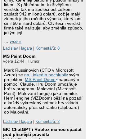
újmy, které její platformy působí mladým
lidem. S přihlédnutím k dřívějšímu
verdiktu tak má společnost celkem
zaplatit 942 milionů dolarů, což je malý
zlomek jejího ročního výnosu, který loni
činil 60 miliard dolarů. Čtvrteční verdikt
firmě také nařizuje, aby změnila způsob,
jakým její
…
více »
Ladislav Hagara
|
Komentářů: 8
MS Paint Doom
včera 12:44 | Humor
Mark Russinovich (CTO v Microsoft
Azure) se
na LinkedIn pochlubil
svým
projektem
MS Paint Doom
napsaným
pomocí Claude. Hru Doom umožňuje
hrát v programu Malování (Microsoft
Paint). Malování funguje jako monitor.
Herní engine (ViZDoom) běží na pozadí
a každý vykreslený snímek hry vkládá
automaticky přes schránku (clipboard)
do Malování.
Ladislav Hagara
|
Komentářů: 2
EK: ChatGPT i Roblox mohou spadat
pod přísnější pravidla