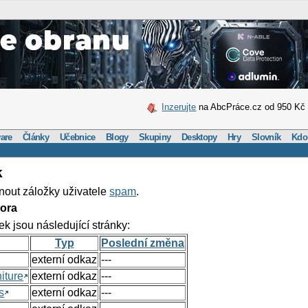
Inzerujte
na AbcPráce.cz od 950 Kč
are
Články
Učebnice
Blogy
Skupiny
Desktopy
Hry
Slovník
Kdo
k
nout záložky uživatele
spam
.
ora
ek jsou následující stránky:
Typ
Poslední změna
externí odkaz
---
iture
externí odkaz
---
s
externí odkaz
---