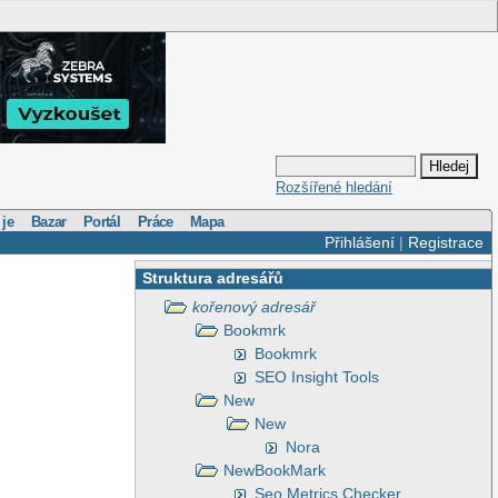
Rozšířené hledání
 je
Bazar
Portál
Práce
Mapa
Přihlášení
|
Registrace
Struktura adresářů
kořenový adresář
Bookmrk
Bookmrk
SEO Insight Tools
New
New
Nora
NewBookMark
Seo Metrics Checker