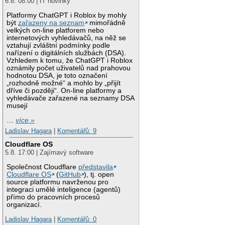
6.8. 08:00 | IT novinky
Platformy ChatGPT i Roblox by mohly
být
zařazeny na seznam
mimořádně
velkých on-line platforem nebo
internetových vyhledávačů, na něž se
vztahují zvláštní podmínky podle
nařízení o digitálních službách (DSA).
Vzhledem k tomu, že ChatGPT i Roblox
oznámily počet uživatelů nad prahovou
hodnotou DSA, je toto označení
„rozhodně možné“ a mohlo by „přijít
dříve či později“. On-line platformy a
vyhledávače zařazené na seznamy DSA
musejí
…
více »
Ladislav Hagara
|
Komentářů: 9
Cloudflare OS
5.8. 17:00 | Zajímavý software
Společnost Cloudflare
představila
Cloudflare OS
(
GitHub
), tj. open
source platformu navrženou pro
integraci umělé inteligence (agentů)
přímo do pracovních procesů
organizací.
Ladislav Hagara
|
Komentářů: 0