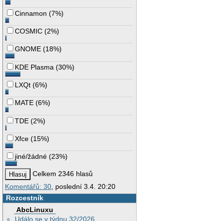
Cinnamon
(
7%
)
COSMIC
(
2%
)
GNOME
(
18%
)
KDE Plasma
(
30%
)
LXQt
(
6%
)
MATE
(
6%
)
TDE
(
2%
)
Xfce
(
15%
)
jiné/žádné
(
23%
)
Celkem 2346 hlasů
Komentářů: 30
, poslední 3.4. 20:20
Rozcestník
AbcLinuxu
Událo se v týdnu 32/2026