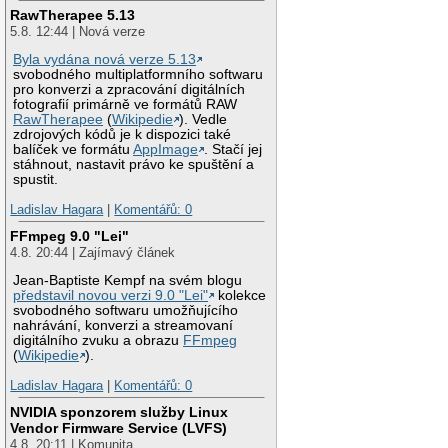
RawTherapee 5.13
5.8. 12:44 | Nová verze
Byla vydána nová verze 5.13
svobodného multiplatformního softwaru
pro konverzi a zpracování digitálních
fotografií primárně ve formátů RAW
RawTherapee
(
Wikipedie
). Vedle
zdrojových kódů je k dispozici také
balíček ve formátu
AppImage
. Stačí jej
stáhnout, nastavit právo ke spuštění a
spustit.
Ladislav Hagara
|
Komentářů: 0
FFmpeg 9.0 "Lei"
4.8. 20:44 | Zajímavý článek
Jean-Baptiste Kempf na svém blogu
představil novou verzi 9.0 "Lei"
kolekce
svobodného softwaru umožňujícího
nahrávání, konverzi a streamovaní
digitálního zvuku a obrazu
FFmpeg
(
Wikipedie
).
Ladislav Hagara
|
Komentářů: 0
NVIDIA sponzorem služby Linux
Vendor Firmware Service (LVFS)
4.8. 20:11 | Komunita