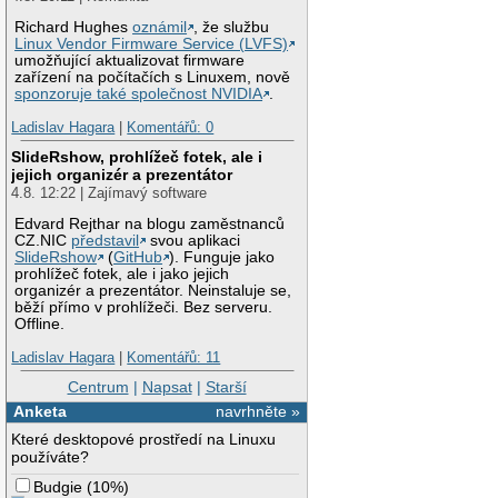
Richard Hughes
oznámil
, že službu
Linux Vendor Firmware Service (LVFS)
umožňující aktualizovat firmware
zařízení na počítačích s Linuxem, nově
sponzoruje také společnost NVIDIA
.
Ladislav Hagara
|
Komentářů: 0
SlideRshow, prohlížeč fotek, ale i
jejich organizér a prezentátor
4.8. 12:22 | Zajímavý software
Edvard Rejthar na blogu zaměstnanců
CZ.NIC
představil
svou aplikaci
SlideRshow
(
GitHub
). Funguje jako
prohlížeč fotek, ale i jako jejich
organizér a prezentátor. Neinstaluje se,
běží přímo v prohlížeči. Bez serveru.
Offline.
Ladislav Hagara
|
Komentářů: 11
Centrum
|
Napsat
|
Starší
Anketa
navrhněte »
Které desktopové prostředí na Linuxu
používáte?
Budgie
(
10%
)