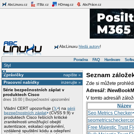
AbcLinuxu.cz
ITBiz.cz
HDmag.cz
AbcPráce.cz
AbcLinuxu
hledá autory
!
Poradna
FAQ
Hardware
Softw
Styl
×
Seznam zálože
Zprávičky
napište »
Pracovní nabídky
inzerujte »
Zde si můžete prohléd
Série bezpečnostních záplat v
Adresář: /NewBookM
produktech Cisco
V tomto adresáři zálož
dnes 16:00 | Bezpečnostní upozornění
Název
Vládní CERT upozorňuje (
𝕏
) na
sérii
Seo Metrics Checker
bezpečnostních záplat
(CVSS 9.9) v
produktech Cisco řešících kritické
seometricscheckerc
zranitelnosti umožňující obejití
autentizace, eskalaci oprávnění,
Free Majestic Trust 
vzdálené spuštění kódu a odepření