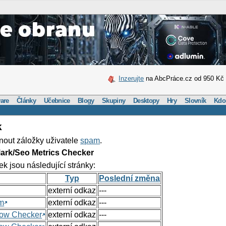
Inzerujte
na AbcPráce.cz od 950 Kč
are
Články
Učebnice
Blogy
Skupiny
Desktopy
Hry
Slovník
Kdo
k
nout záložky uživatele
spam
.
ark/Seo Metrics Checker
ek jsou následující stránky:
Typ
Poslední změna
externí odkaz
---
om
externí odkaz
---
Flow Checker
externí odkaz
---