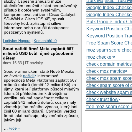
Bulk Majestic Trust 
služby. Úspěšné zneužití může
útočníkům umožnit získat neoprávněný
Google Index Checke
přístup k dotčeným systémům,
Google Index Checke
kompromitovat zařízení Cisco Catalyst
SD-WAN a Cisco IOS XE, spustit
Bulk Google Index C
libovolný kód, zpřístupnit citlivé
informace nebo narušit dostupnost
Keyword Position Ch
postižených systémů.
Keyword Position Tra
Ladislav Hagara
|
Komentářů: 0
Free Spam Score Ch
Soud nařídil firmě Meta zaplatit 567
moz spam score chec
milionů USD kvůli újmě způsobené
moz checker
dětem
dnes 15:33 | IT novinky
check domain metrics
check moz metrics
Soud v americkém státě Nové Mexiko
ve čtvrtek
nařídil
internetové
check moz spam scor
společnosti Meta Platforms zaplatit 567
milionů dolarů (téměř 12 miliard Kč) za
check spam score of
újmy, které její platformy působí mladým
check website spam 
lidem. S přihlédnutím k dřívějšímu
verdiktu tak má společnost celkem
check trust flow
zaplatit 942 milionů dolarů, což je malý
free moz spam score 
zlomek jejího ročního výnosu, který loni
činil 60 miliard dolarů. Čtvrteční verdikt
firmě také nařizuje, aby změnila způsob,
jakým její
…
více »