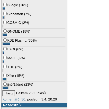
Budgie
(
10%
)
Cinnamon
(
7%
)
COSMIC
(
2%
)
GNOME
(
18%
)
KDE Plasma
(
30%
)
LXQt
(
6%
)
MATE
(
6%
)
TDE
(
2%
)
Xfce
(
15%
)
jiné/žádné
(
23%
)
Celkem 2339 hlasů
Komentářů: 30
, poslední 3.4. 20:20
Rozcestník