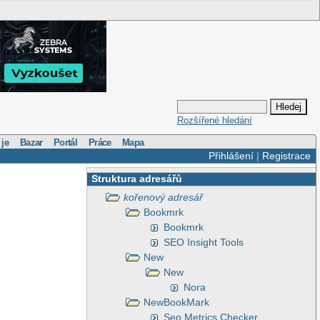
Rozšířené hledání
 je
Bazar
Portál
Práce
Mapa
Přihlášení
|
Registrace
Struktura adresářů
kořenový adresář
Bookmrk
Bookmrk
SEO Insight Tools
New
New
Nora
NewBookMark
Seo Metrics Checker