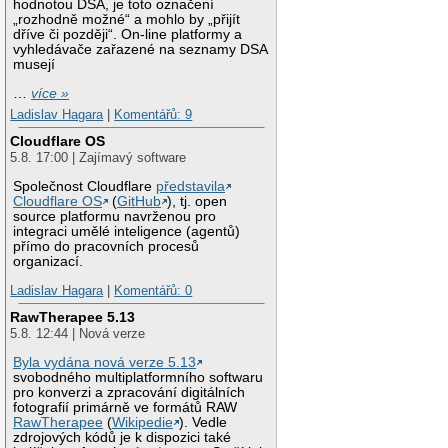
hodnotou DSA, je toto označení
„rozhodně možné“ a mohlo by „přijít
dříve či později“. On-line platformy a
vyhledávače zařazené na seznamy DSA
musejí
…
více »
Ladislav Hagara
|
Komentářů: 9
Cloudflare OS
5.8. 17:00 | Zajímavý software
Společnost Cloudflare
představila
Cloudflare OS
(
GitHub
), tj. open
source platformu navrženou pro
integraci umělé inteligence (agentů)
přímo do pracovních procesů
organizací.
Ladislav Hagara
|
Komentářů: 0
RawTherapee 5.13
5.8. 12:44 | Nová verze
Byla vydána nová verze 5.13
svobodného multiplatformního softwaru
pro konverzi a zpracování digitálních
fotografií primárně ve formátů RAW
RawTherapee
(
Wikipedie
). Vedle
zdrojových kódů je k dispozici také