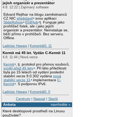
jejich organizér a prezentátor
4.8. 12:22 | Zajímavý software
Edvard Rejthar na blogu zaměstnanců
CZ.NIC
představil
svou aplikaci
SlideRshow
(
GitHub
). Funguje jako
prohlížeč fotek, ale i jako jejich
organizér a prezentátor. Neinstaluje se,
běží přímo v prohlížeči. Bez serveru.
Offline.
Ladislav Hagara
|
Komentářů: 11
Kermit má 45 let. Vydán C-Kermit 11
4.8. 11:44 | Nová verze
Kermit
, tj. protokol pro přenos souborů,
vznikl před 45 lety
. Při této příležitosti
byla po 15 letech od vydání poslední
stabilní verze 9.0.302 vydána
nová
stabilní verze 11
implementace
C-
Kermit
. S podporou IPv6.
Ladislav Hagara
|
Komentářů: 0
Centrum
|
Napsat
|
Starší
Anketa
navrhněte »
Které desktopové prostředí na Linuxu
používáte?