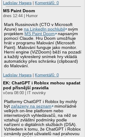
Ladislav Hagara
|
Komentářů: 0
MS Paint Doom
dnes 12:44 | Humor
Mark Russinovich (CTO v Microsoft
Azure) se
na LinkedIn pochlubil
svým
projektem
MS Paint Doom
napsaným
pomocí Claude. Hru Doom umožňuje
hrát v programu Malování (Microsoft
Paint). Malování funguje jako monitor.
Herní engine (ViZDoom) běží na pozadí
a každý vykreslený snímek hry vkládá
automaticky přes schránku (clipboard)
do Malování.
Ladislav Hagara
|
Komentářů: 0
EK: ChatGPT i Roblox mohou spadat
pod přísnější pravidla
včera 08:00 | IT novinky
Platformy ChatGPT i Roblox by mohly
být
zařazeny na seznam
mimořádně
velkých on-line platforem nebo
internetových vyhledávačů, na něž se
vztahují zvláštní podmínky podle
nařízení o digitálních službách (DSA).
Vzhledem k tomu, že ChatGPT i Roblox
oznámily počet uživatelů nad prahovou