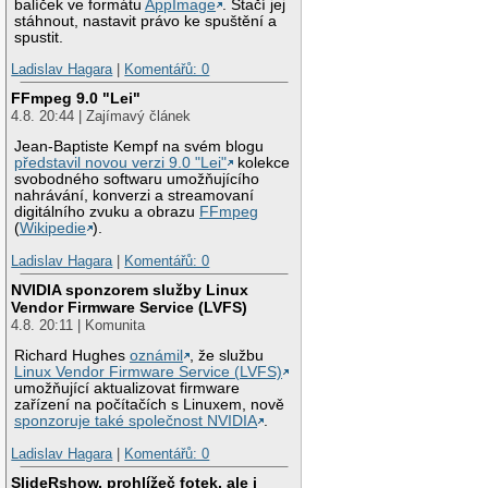
balíček ve formátu
AppImage
. Stačí jej
stáhnout, nastavit právo ke spuštění a
spustit.
Ladislav Hagara
|
Komentářů: 0
FFmpeg 9.0 "Lei"
4.8. 20:44 | Zajímavý článek
Jean-Baptiste Kempf na svém blogu
představil novou verzi 9.0 "Lei"
kolekce
svobodného softwaru umožňujícího
nahrávání, konverzi a streamovaní
digitálního zvuku a obrazu
FFmpeg
(
Wikipedie
).
Ladislav Hagara
|
Komentářů: 0
NVIDIA sponzorem služby Linux
Vendor Firmware Service (LVFS)
4.8. 20:11 | Komunita
Richard Hughes
oznámil
, že službu
Linux Vendor Firmware Service (LVFS)
umožňující aktualizovat firmware
zařízení na počítačích s Linuxem, nově
sponzoruje také společnost NVIDIA
.
Ladislav Hagara
|
Komentářů: 0
SlideRshow, prohlížeč fotek, ale i