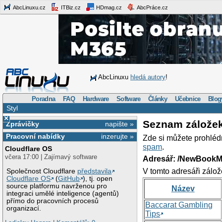
AbcLinuxu.cz
ITBiz.cz
HDmag.cz
AbcPráce.cz
AbcLinuxu
hledá autory
!
Poradna
FAQ
Hardware
Software
Články
Učebnice
Blog
Styl
×
Seznam zálože
Zprávičky
napište »
Pracovní nabídky
inzerujte »
Zde si můžete prohléd
spam
.
Cloudflare OS
včera 17:00 | Zajímavý software
Adresář: /NewBookM
V tomto adresáři zálož
Společnost Cloudflare
představila
Cloudflare OS
(
GitHub
), tj. open
source platformu navrženou pro
Název
integraci umělé inteligence (agentů)
přímo do pracovních procesů
Baccarat Gambling
organizací.
Tips