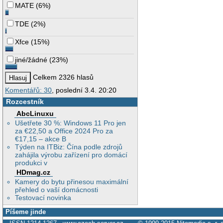
MATE
(
6%
)
TDE
(
2%
)
Xfce
(
15%
)
jiné/žádné
(
23%
)
Celkem 2326 hlasů
Komentářů: 30
, poslední 3.4. 20:20
Rozcestník
AbcLinuxu
Ušetřete 30 %: Windows 11 Pro jen
za €22,50 a Office 2024 Pro za
€17,15 – akce B
Týden na ITBiz: Čína podle zdrojů
zahájila výrobu zařízení pro domácí
produkci v
HDmag.cz
Kamery do bytu přinesou maximální
přehled o vaší domácnosti
Testovací novinka
Píšeme jinde