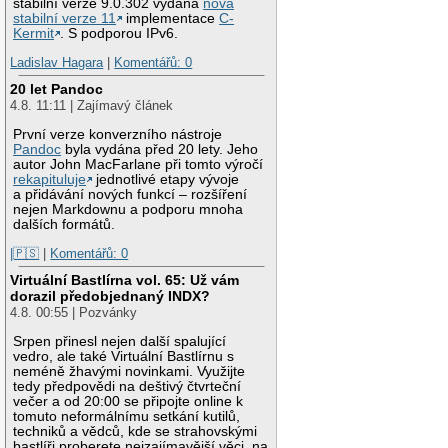
stabilní verze 9.0.302 vydána
nová
stabilní verze 11
implementace
C-
Kermit
. S podporou IPv6.
Ladislav Hagara
|
Komentářů: 0
20 let Pandoc
4.8. 11:11 | Zajímavý článek
První verze konverzního nástroje
Pandoc
byla vydána před 20 lety. Jeho
autor John MacFarlane při tomto výročí
rekapituluje
jednotlivé etapy vývoje
a přidávání nových funkcí – rozšíření
nejen Markdownu a podporu mnoha
dalších formátů.
|🇵🇸
|
Komentářů: 0
Virtuální Bastlírna vol. 65: Už vám
dorazil předobjednaný INDX?
4.8. 00:55 | Pozvánky
Srpen přinesl nejen další spalující
vedro, ale také Virtuální Bastlírnu s
neméně žhavými novinkami. Využijte
tedy předpovědi na deštivý čtvrteční
večer a od 20:00 se připojte online k
tomuto neformálnímu setkání kutilů,
techniků a vědců, kde se strahovskými
bastlíři proberete nejzajímavější věci, na