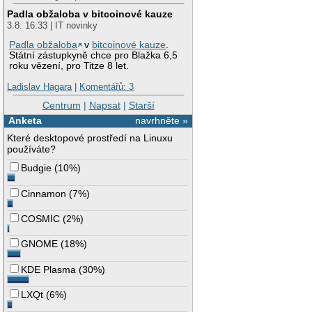
Padla obžaloba v bitcoinové kauze
3.8. 16:33 | IT novinky
Padla obžaloba
v
bitcoinové kauze
.
Státní zástupkyně chce pro Blažka 6,5
roku vězení, pro Titze 8 let.
Ladislav Hagara
|
Komentářů: 3
Centrum
|
Napsat
|
Starší
Anketa
navrhněte »
Které desktopové prostředí na Linuxu
používáte?
Budgie
(
10%
)
Cinnamon
(
7%
)
COSMIC
(
2%
)
GNOME
(
18%
)
KDE Plasma
(
30%
)
LXQt
(
6%
)