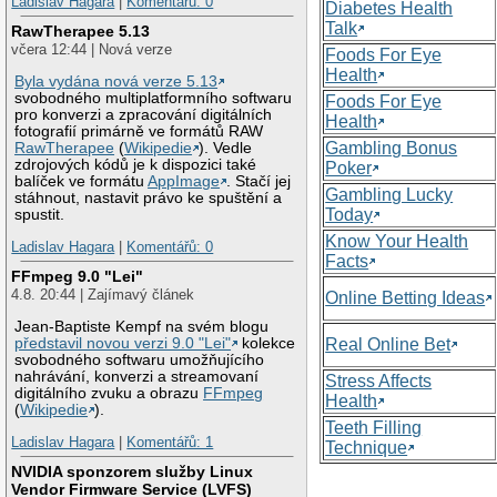
Ladislav Hagara
|
Komentářů: 0
Diabetes Health
Talk
RawTherapee 5.13
včera 12:44 | Nová verze
Foods For Eye
Health
Byla vydána nová verze 5.13
svobodného multiplatformního softwaru
Foods For Eye
pro konverzi a zpracování digitálních
Health
fotografií primárně ve formátů RAW
Gambling Bonus
RawTherapee
(
Wikipedie
). Vedle
zdrojových kódů je k dispozici také
Poker
balíček ve formátu
AppImage
. Stačí jej
Gambling Lucky
stáhnout, nastavit právo ke spuštění a
Today
spustit.
Know Your Health
Ladislav Hagara
|
Komentářů: 0
Facts
FFmpeg 9.0 "Lei"
4.8. 20:44 | Zajímavý článek
Online Betting Ideas
Jean-Baptiste Kempf na svém blogu
představil novou verzi 9.0 "Lei"
kolekce
Real Online Bet
svobodného softwaru umožňujícího
nahrávání, konverzi a streamovaní
Stress Affects
digitálního zvuku a obrazu
FFmpeg
Health
(
Wikipedie
).
Teeth Filling
Ladislav Hagara
|
Komentářů: 1
Technique
NVIDIA sponzorem služby Linux
Vendor Firmware Service (LVFS)