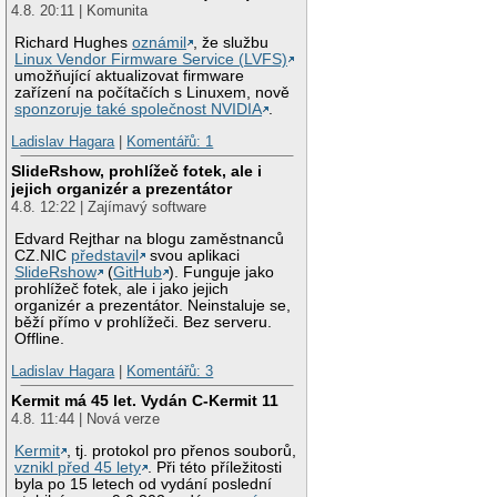
4.8. 20:11 | Komunita
Richard Hughes
oznámil
, že službu
Linux Vendor Firmware Service (LVFS)
umožňující aktualizovat firmware
zařízení na počítačích s Linuxem, nově
sponzoruje také společnost NVIDIA
.
Ladislav Hagara
|
Komentářů: 1
SlideRshow, prohlížeč fotek, ale i
jejich organizér a prezentátor
4.8. 12:22 | Zajímavý software
Edvard Rejthar na blogu zaměstnanců
CZ.NIC
představil
svou aplikaci
SlideRshow
(
GitHub
). Funguje jako
prohlížeč fotek, ale i jako jejich
organizér a prezentátor. Neinstaluje se,
běží přímo v prohlížeči. Bez serveru.
Offline.
Ladislav Hagara
|
Komentářů: 3
Kermit má 45 let. Vydán C-Kermit 11
4.8. 11:44 | Nová verze
Kermit
, tj. protokol pro přenos souborů,
vznikl před 45 lety
. Při této příležitosti
byla po 15 letech od vydání poslední