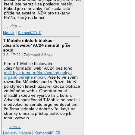
které jste narazili za poslední měsíc.
Pokud jde o novinky, řeč zcela jistě
přijde na systém INDX pro tiskárny
Průša, který na konci
…
více »
bkralik
|
Komentářů: 0
T-Mobile nikdo k blokaci
‚dezinfowebu‘ AC24 nenutil, píše
soud
3.8. 17:22 | Zajímavý článek
Firma T-Mobile blokovala
„dezinformační web“ AC24 bez toho,
aniž by k tomu měla závazný pokyn
orgánů veřejné moci
. Píše to ve svém
rozsudku Městský soud v Praze, který
po čtyřech letech uzavřel kauzu blokace
zmíněného webu. Operátor musí
uhradit škodu ve výši 35 tisíc korun.
Advokát společnosti T-Mobile se snažil i
u odvolacího senátu argumentovat tím,
že firma jednala v dobré víře, když na
stránky omezila přístup poté, co ji k
tomu vyzvalo
…
více »
Ladislav Hagara
|
Komentářů: 50