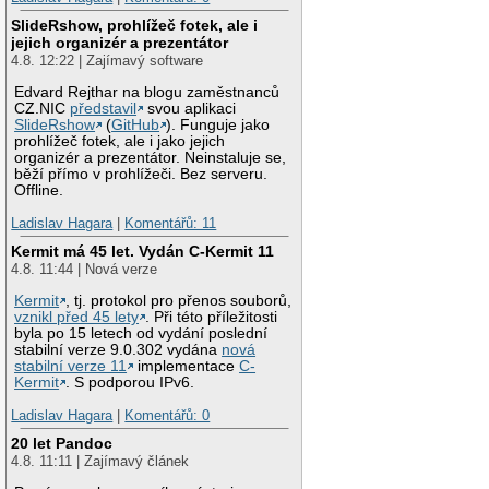
SlideRshow, prohlížeč fotek, ale i
jejich organizér a prezentátor
4.8. 12:22 | Zajímavý software
Edvard Rejthar na blogu zaměstnanců
CZ.NIC
představil
svou aplikaci
SlideRshow
(
GitHub
). Funguje jako
prohlížeč fotek, ale i jako jejich
organizér a prezentátor. Neinstaluje se,
běží přímo v prohlížeči. Bez serveru.
Offline.
Ladislav Hagara
|
Komentářů: 11
Kermit má 45 let. Vydán C-Kermit 11
4.8. 11:44 | Nová verze
Kermit
, tj. protokol pro přenos souborů,
vznikl před 45 lety
. Při této příležitosti
byla po 15 letech od vydání poslední
stabilní verze 9.0.302 vydána
nová
stabilní verze 11
implementace
C-
Kermit
. S podporou IPv6.
Ladislav Hagara
|
Komentářů: 0
20 let Pandoc
4.8. 11:11 | Zajímavý článek