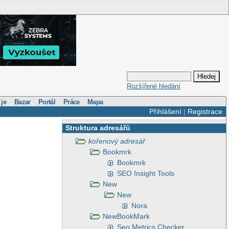
Rozšířené hledání
 je
Bazar
Portál
Práce
Mapa
Přihlášení
|
Registrace
Struktura adresářů
kořenový adresář
Bookmrk
Bookmrk
SEO Insight Tools
New
New
Nora
NewBookMark
Seo Metrics Checker