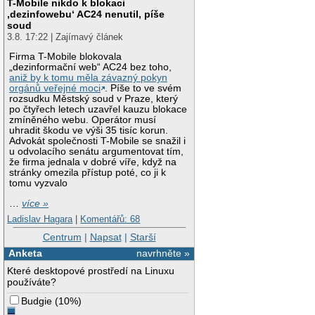
T-Mobile nikdo k blokaci
‚dezinfowebu‘ AC24 nenutil, píše
soud
3.8. 17:22 | Zajímavý článek
Firma T-Mobile blokovala
„dezinformační web“ AC24 bez toho,
aniž by k tomu měla závazný pokyn
orgánů veřejné moci
. Píše to ve svém
rozsudku Městský soud v Praze, který
po čtyřech letech uzavřel kauzu blokace
zmíněného webu. Operátor musí
uhradit škodu ve výši 35 tisíc korun.
Advokát společnosti T-Mobile se snažil i
u odvolacího senátu argumentovat tím,
že firma jednala v dobré víře, když na
stránky omezila přístup poté, co ji k
tomu vyzvalo
…
více »
Ladislav Hagara
|
Komentářů: 68
Centrum
|
Napsat
|
Starší
Anketa
navrhněte »
Které desktopové prostředí na Linuxu
používáte?
Budgie
(
10%
)