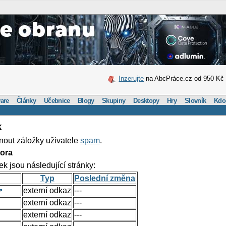
Inzerujte
na AbcPráce.cz od 950 Kč
are
Články
Učebnice
Blogy
Skupiny
Desktopy
Hry
Slovník
Kdo
k
nout záložky uživatele
spam
.
ora
ek jsou následující stránky:
Typ
Poslední změna
externí odkaz
---
externí odkaz
---
externí odkaz
---