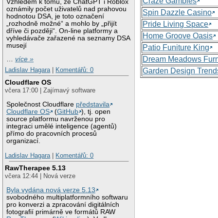
Craze Gambles
Vzhledem k tomu, že ChatGPT i Roblox
oznámily počet uživatelů nad prahovou
Spin Dazzle Casino
hodnotou DSA, je toto označení
„rozhodně možné“ a mohlo by „přijít
Pride Living Space
dříve či později“. On-line platformy a
Home Groove Oasis
vyhledávače zařazené na seznamy DSA
musejí
Patio Funiture King
Dream Meadows Furn
…
více »
Ladislav Hagara
|
Komentářů: 0
Garden Design Trend
Cloudflare OS
včera 17:00 | Zajímavý software
Společnost Cloudflare
představila
Cloudflare OS
(
GitHub
), tj. open
source platformu navrženou pro
integraci umělé inteligence (agentů)
přímo do pracovních procesů
organizací.
Ladislav Hagara
|
Komentářů: 0
RawTherapee 5.13
včera 12:44 | Nová verze
Byla vydána nová verze 5.13
svobodného multiplatformního softwaru
pro konverzi a zpracování digitálních
fotografií primárně ve formátů RAW