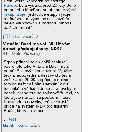
První verze konverzního nástroje
Pandoc
byla vydána před 20 lety. Jeho
autor John MacFarlane při tomto výročí
rekapituluje
jednotlivé etapy vývoje
a přidávání nových funkcí – rozšíření
nejen Markdownu a podporu mnoha
dalších formátů.
|🇵🇸
|
Komentářů: 0
Virtuální Bastlírna vol. 65: Už vám
dorazil předobjednaný INDX?
4.8. 00:55 | Pozvánky
Srpen přinesl nejen další spalující
vedro, ale také Virtuální Bastlírnu s
neméně žhavými novinkami. Využijte
tedy předpovědi na deštivý čtvrteční
večer a od 20:00 se připojte online k
tomuto neformálnímu setkání kutilů,
techniků a vědců, kde se strahovskými
bastlíři proberete nejzajímavější věci, na
které jste narazili za poslední měsíc.
Pokud jde o novinky, řeč zcela jistě
přijde na systém INDX pro tiskárny
Průša, který na konci
…
více »
bkralik
|
Komentářů: 0