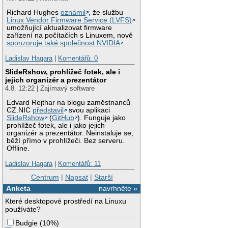
Richard Hughes
oznámil
, že službu
Linux Vendor Firmware Service (LVFS)
umožňující aktualizovat firmware
zařízení na počítačích s Linuxem, nově
sponzoruje také společnost NVIDIA
.
Ladislav Hagara
|
Komentářů: 0
SlideRshow, prohlížeč fotek, ale i
jejich organizér a prezentátor
4.8. 12:22 | Zajímavý software
Edvard Rejthar na blogu zaměstnanců
CZ.NIC
představil
svou aplikaci
SlideRshow
(
GitHub
). Funguje jako
prohlížeč fotek, ale i jako jejich
organizér a prezentátor. Neinstaluje se,
běží přímo v prohlížeči. Bez serveru.
Offline.
Ladislav Hagara
|
Komentářů: 11
Centrum
|
Napsat
|
Starší
Anketa
navrhněte »
Které desktopové prostředí na Linuxu
používáte?
Budgie
(
10%
)