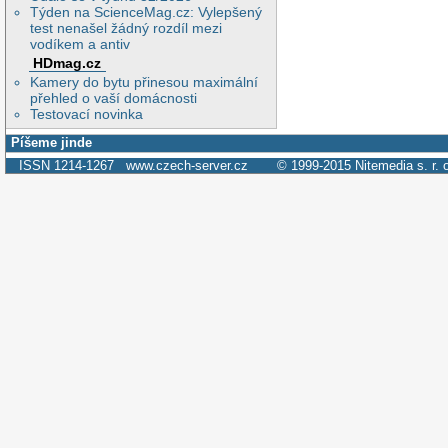
Týden na ScienceMag.cz: Vylepšený
test nenašel žádný rozdíl mezi
vodíkem a antiv
HDmag.cz
Kamery do bytu přinesou maximální
přehled o vaší domácnosti
Testovací novinka
Píšeme jinde
ISSN 1214-1267
www.czech-server.cz
© 1999-2015
Nitemedia s. r. 