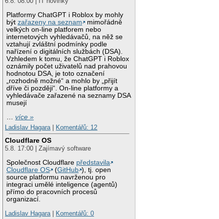
6.8. 08:00 | IT novinky
Platformy ChatGPT i Roblox by mohly
být
zařazeny na seznam
mimořádně
velkých on-line platforem nebo
internetových vyhledávačů, na něž se
vztahují zvláštní podmínky podle
nařízení o digitálních službách (DSA).
Vzhledem k tomu, že ChatGPT i Roblox
oznámily počet uživatelů nad prahovou
hodnotou DSA, je toto označení
„rozhodně možné“ a mohlo by „přijít
dříve či později“. On-line platformy a
vyhledávače zařazené na seznamy DSA
musejí
…
více »
Ladislav Hagara
|
Komentářů: 12
Cloudflare OS
5.8. 17:00 | Zajímavý software
Společnost Cloudflare
představila
Cloudflare OS
(
GitHub
), tj. open
source platformu navrženou pro
integraci umělé inteligence (agentů)
přímo do pracovních procesů
organizací.
Ladislav Hagara
|
Komentářů: 0