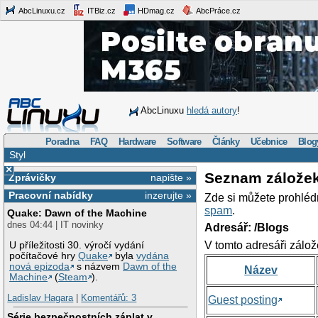
AbcLinuxu.cz
ITBiz.cz
HDmag.cz
AbcPráce.cz
AbcLinuxu
hledá autory
!
Poradna
FAQ
Hardware
Software
Články
Učebnice
Blog
Styl
×
Seznam zálože
Zprávičky
napište »
Pracovní nabídky
inzerujte »
Zde si můžete prohléd
spam
.
Quake: Dawn of the Machine
dnes 04:44 | IT novinky
Adresář: /Blogs
V tomto adresáři zálož
U příležitosti 30. výročí vydání
počítačové hry
Quake
byla
vydána
nová epizoda
s názvem
Dawn of the
Název
Machine
(
Steam
).
Ladislav Hagara
|
Komentářů: 3
Guest posting
Série bezpečnostních záplat v