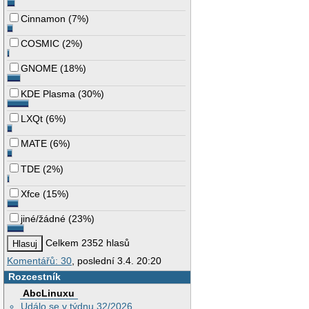
Cinnamon
(
7%
)
COSMIC
(
2%
)
GNOME
(
18%
)
KDE Plasma
(
30%
)
LXQt
(
6%
)
MATE
(
6%
)
TDE
(
2%
)
Xfce
(
15%
)
jiné/žádné
(
23%
)
Celkem 2352 hlasů
Komentářů: 30
, poslední 3.4. 20:20
Rozcestník
AbcLinuxu
Událo se v týdnu 32/2026