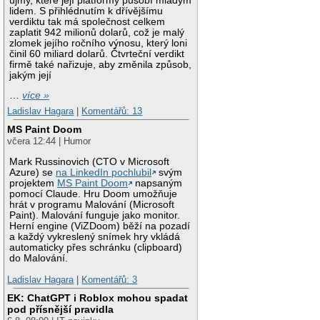
újmy, které její platformy působí mladým
lidem. S přihlédnutím k dřívějšímu
verdiktu tak má společnost celkem
zaplatit 942 milionů dolarů, což je malý
zlomek jejího ročního výnosu, který loni
činil 60 miliard dolarů. Čtvrteční verdikt
firmě také nařizuje, aby změnila způsob,
jakým její
…
více »
Ladislav Hagara
|
Komentářů: 13
MS Paint Doom
včera 12:44 | Humor
Mark Russinovich (CTO v Microsoft
Azure) se
na LinkedIn pochlubil
svým
projektem
MS Paint Doom
napsaným
pomocí Claude. Hru Doom umožňuje
hrát v programu Malování (Microsoft
Paint). Malování funguje jako monitor.
Herní engine (ViZDoom) běží na pozadí
a každý vykreslený snímek hry vkládá
automaticky přes schránku (clipboard)
do Malování.
Ladislav Hagara
|
Komentářů: 3
EK: ChatGPT i Roblox mohou spadat
pod přísnější pravidla