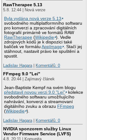
RawTherapee 5.13
5.8. 12:44 | Nová verze
Byla vydána nová verze 5.13
svobodného multiplatformního softwaru
pro konverzi a zpracování digitálních
fotografií primárně ve formátů RAW
RawTherapee
(
Wikipedie
). Vedle
zdrojových kódů je k dispozici také
balíček ve formátu
AppImage
. Stačí jej
stáhnout, nastavit právo ke spuštění a
spustit.
Ladislav Hagara
|
Komentářů: 0
FFmpeg 9.0 "Lei"
4.8. 20:44 | Zajímavý článek
Jean-Baptiste Kempf na svém blogu
představil novou verzi 9.0 "Lei"
kolekce
svobodného softwaru umožňujícího
nahrávání, konverzi a streamovaní
digitálního zvuku a obrazu
FFmpeg
(
Wikipedie
).
Ladislav Hagara
|
Komentářů: 0
NVIDIA sponzorem služby Linux
Vendor Firmware Service (LVFS)
4.8. 20:11 | Komunita