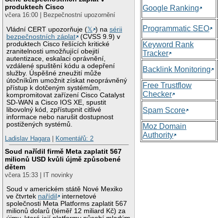
produktech Cisco
Google Ranking
včera 16:00 | Bezpečnostní upozornění
Programmatic SEO
Vládní CERT upozorňuje (
𝕏
) na
sérii
bezpečnostních záplat
(CVSS 9.9) v
produktech Cisco řešících kritické
Keyword Rank
zranitelnosti umožňující obejití
Tracker
autentizace, eskalaci oprávnění,
vzdálené spuštění kódu a odepření
Backlink Monitoring
služby. Úspěšné zneužití může
útočníkům umožnit získat neoprávněný
Free Trustflow
přístup k dotčeným systémům,
Checker
kompromitovat zařízení Cisco Catalyst
SD-WAN a Cisco IOS XE, spustit
libovolný kód, zpřístupnit citlivé
Spam Score
informace nebo narušit dostupnost
postižených systémů.
Moz Domain
Authority
Ladislav Hagara
|
Komentářů: 2
Soud nařídil firmě Meta zaplatit 567
milionů USD kvůli újmě způsobené
dětem
včera 15:33 | IT novinky
Soud v americkém státě Nové Mexiko
ve čtvrtek
nařídil
internetové
společnosti Meta Platforms zaplatit 567
milionů dolarů (téměř 12 miliard Kč) za