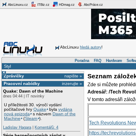
AbcLinuxu.cz
ITBiz.cz
HDmag.cz
AbcPráce.cz
AbcLinuxu
hledá autory
!
Poradna
FAQ
Hardware
Softw
Styl
×
Seznam zálože
Zprávičky
napište »
Pracovní nabídky
inzerujte »
Zde si můžete prohléd
Quake: Dawn of the Machine
Adresář: /Tech Revo
dnes 04:44 | IT novinky
V tomto adresáři zálož
U příležitosti 30. výročí vydání
počítačové hry
Quake
byla
vydána
nová epizoda
s názvem
Dawn of the
Machine
(
Steam
).
Tech Revolutions Ne
Ladislav Hagara
|
Komentářů: 4
https://techrevolutio
Série bezpečnostních záplat v