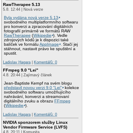
RawTherapee 5.13
5.8. 12:44 | Nová verze
Byla vydána nová verze 5.13
svobodného multiplatformního softwaru
pro konverzi a zpracování digitálních
fotografií primárně ve formátů RAW
RawTherapee
(
Wikipedie
). Vedle
zdrojových kódů je k dispozici také
balíček ve formátu
AppImage
. Stačí jej
stáhnout, nastavit právo ke spuštění a
spustit.
Ladislav Hagara
|
Komentářů: 0
FFmpeg 9.0 "Lei"
4.8. 20:44 | Zajímavý článek
Jean-Baptiste Kempf na svém blogu
představil novou verzi 9.0 "Lei"
kolekce
svobodného softwaru umožňujícího
nahrávání, konverzi a streamovaní
digitálního zvuku a obrazu
FFmpeg
(
Wikipedie
).
Ladislav Hagara
|
Komentářů: 0
NVIDIA sponzorem služby Linux
Vendor Firmware Service (LVFS)
4.8. 20:11 | Komunita