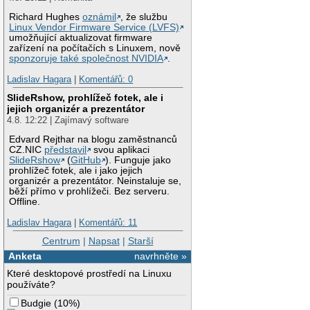
Richard Hughes
oznámil
, že službu
Linux Vendor Firmware Service (LVFS)
umožňující aktualizovat firmware
zařízení na počítačích s Linuxem, nově
sponzoruje také společnost NVIDIA
.
Ladislav Hagara
|
Komentářů: 0
SlideRshow, prohlížeč fotek, ale i
jejich organizér a prezentátor
4.8. 12:22 | Zajímavý software
Edvard Rejthar na blogu zaměstnanců
CZ.NIC
představil
svou aplikaci
SlideRshow
(
GitHub
). Funguje jako
prohlížeč fotek, ale i jako jejich
organizér a prezentátor. Neinstaluje se,
běží přímo v prohlížeči. Bez serveru.
Offline.
Ladislav Hagara
|
Komentářů: 11
Centrum
|
Napsat
|
Starší
Anketa
navrhněte »
Které desktopové prostředí na Linuxu
používáte?
Budgie
(
10%
)