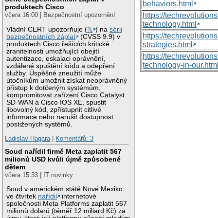
behaviors.html
produktech Cisco
https://techrevoluti
včera 16:00 | Bezpečnostní upozornění
technology.html
Vládní CERT upozorňuje (
𝕏
) na
sérii
https://techrevolutio
bezpečnostních záplat
(CVSS 9.9) v
produktech Cisco řešících kritické
strategies.html
zranitelnosti umožňující obejití
https://techrevolutio
autentizace, eskalaci oprávnění,
technology-in-our.htm
vzdálené spuštění kódu a odepření
služby. Úspěšné zneužití může
útočníkům umožnit získat neoprávněný
přístup k dotčeným systémům,
kompromitovat zařízení Cisco Catalyst
SD-WAN a Cisco IOS XE, spustit
libovolný kód, zpřístupnit citlivé
informace nebo narušit dostupnost
postižených systémů.
Ladislav Hagara
|
Komentářů: 3
Soud nařídil firmě Meta zaplatit 567
milionů USD kvůli újmě způsobené
dětem
včera 15:33 | IT novinky
Soud v americkém státě Nové Mexiko
ve čtvrtek
nařídil
internetové
společnosti Meta Platforms zaplatit 567
milionů dolarů (téměř 12 miliard Kč) za