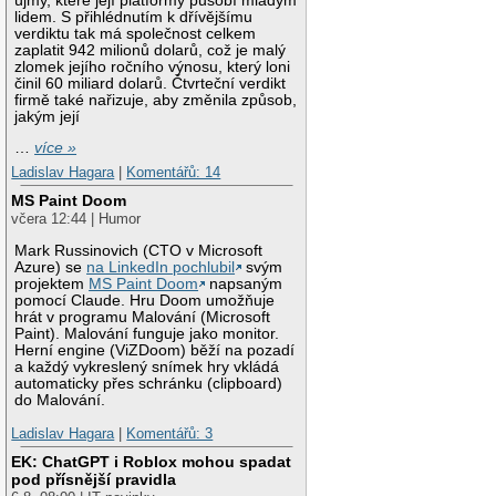
újmy, které její platformy působí mladým
lidem. S přihlédnutím k dřívějšímu
verdiktu tak má společnost celkem
zaplatit 942 milionů dolarů, což je malý
zlomek jejího ročního výnosu, který loni
činil 60 miliard dolarů. Čtvrteční verdikt
firmě také nařizuje, aby změnila způsob,
jakým její
…
více »
Ladislav Hagara
|
Komentářů: 14
MS Paint Doom
včera 12:44 | Humor
Mark Russinovich (CTO v Microsoft
Azure) se
na LinkedIn pochlubil
svým
projektem
MS Paint Doom
napsaným
pomocí Claude. Hru Doom umožňuje
hrát v programu Malování (Microsoft
Paint). Malování funguje jako monitor.
Herní engine (ViZDoom) běží na pozadí
a každý vykreslený snímek hry vkládá
automaticky přes schránku (clipboard)
do Malování.
Ladislav Hagara
|
Komentářů: 3
EK: ChatGPT i Roblox mohou spadat
pod přísnější pravidla