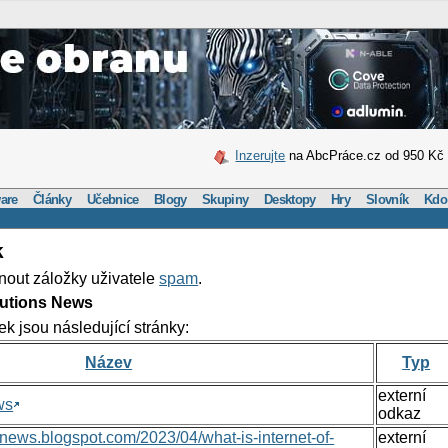
Inzerujte
na AbcPráce.cz od 950 Kč
are
Články
Učebnice
Blogy
Skupiny
Desktopy
Hry
Slovník
Kdo
k
nout záložky uživatele
spam
.
lutions News
ek jsou následující stránky:
Název
Typ
externí
ws
odkaz
nsnews.blogspot.com/2023/04/what-is-internet-of-
externí