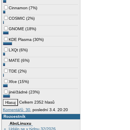
Cinnamon
(
7%
)
COSMIC
(
2%
)
GNOME
(
18%
)
KDE Plasma
(
30%
)
LXQt
(
6%
)
MATE
(
6%
)
TDE
(
2%
)
Xfce
(
15%
)
jiné/žádné
(
23%
)
Celkem 2352 hlasů
Komentářů: 30
, poslední 3.4. 20:20
Rozcestník
AbcLinuxu
Událo se v týdnu 32/2026