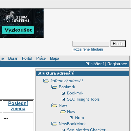
Rozšířené hledání
 je
Bazar
Portál
Práce
Mapa
Přihlášení
|
Registrace
Struktura adresářů
kořenový adresář
Bookmrk
Bookmrk
SEO Insight Tools
Poslední
New
změna
New
Nora
---
NewBookMark
Seo Metrics Checker
---