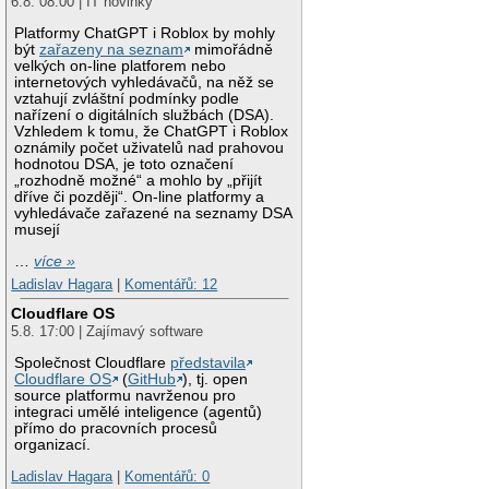
6.8. 08:00 | IT novinky
Platformy ChatGPT i Roblox by mohly
být
zařazeny na seznam
mimořádně
velkých on-line platforem nebo
internetových vyhledávačů, na něž se
vztahují zvláštní podmínky podle
nařízení o digitálních službách (DSA).
Vzhledem k tomu, že ChatGPT i Roblox
oznámily počet uživatelů nad prahovou
hodnotou DSA, je toto označení
„rozhodně možné“ a mohlo by „přijít
dříve či později“. On-line platformy a
vyhledávače zařazené na seznamy DSA
musejí
…
více »
Ladislav Hagara
|
Komentářů: 12
Cloudflare OS
5.8. 17:00 | Zajímavý software
Společnost Cloudflare
představila
Cloudflare OS
(
GitHub
), tj. open
source platformu navrženou pro
integraci umělé inteligence (agentů)
přímo do pracovních procesů
organizací.
Ladislav Hagara
|
Komentářů: 0