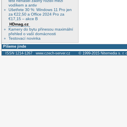
test nenašel žádný rozdíl mezi
vodíkem a antiv
Ušetřete 30 %: Windows 11 Pro jen
za €22,50 a Office 2024 Pro za
€17,15 – akce B
HDmag.cz
Kamery do bytu přinesou maximální
přehled o vaší domácnosti
Testovací novinka
Píšeme jinde
ISSN 1214-1267
www.czech-server.cz
© 1999-2015
Nitemedia s. r. 