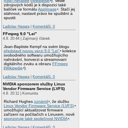
RawTherapee
(
Wikipedie
). Vedle
zdrojových kódů je k dispozici také
balíček ve formátu
AppImage
. Stačí jej
stáhnout, nastavit právo ke spuštění a
spustit.
Ladislav Hagara
|
Komentářů: 0
FFmpeg 9.0 "Lei"
4.8. 20:44 | Zajímavý článek
Jean-Baptiste Kempf na svém blogu
představil novou verzi 9.0 "Lei"
kolekce
svobodného softwaru umožňujícího
nahrávání, konverzi a streamovaní
digitálního zvuku a obrazu
FFmpeg
(
Wikipedie
).
Ladislav Hagara
|
Komentářů: 0
NVIDIA sponzorem služby Linux
Vendor Firmware Service (LVFS)
4.8. 20:11 | Komunita
Richard Hughes
oznámil
, že službu
Linux Vendor Firmware Service (LVFS)
umožňující aktualizovat firmware
zařízení na počítačích s Linuxem, nově
sponzoruje také společnost NVIDIA
.
Ladislav Hagara
|
Komentářů: 0