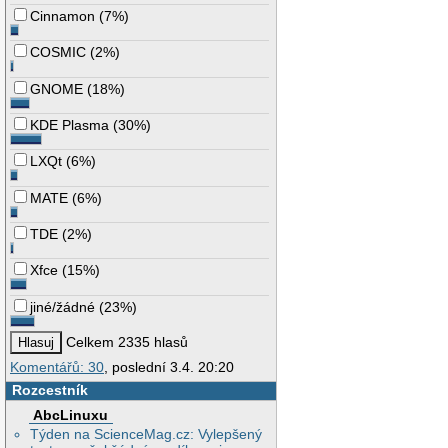
Cinnamon
(
7%
)
COSMIC
(
2%
)
GNOME
(
18%
)
KDE Plasma
(
30%
)
LXQt
(
6%
)
MATE
(
6%
)
TDE
(
2%
)
Xfce
(
15%
)
jiné/žádné
(
23%
)
Celkem 2335 hlasů
Komentářů: 30
, poslední 3.4. 20:20
Rozcestník
AbcLinuxu
Týden na ScienceMag.cz: Vylepšený