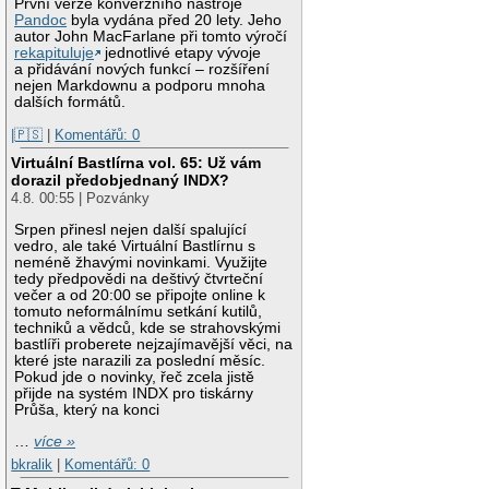
První verze konverzního nástroje
Pandoc
byla vydána před 20 lety. Jeho
autor John MacFarlane při tomto výročí
rekapituluje
jednotlivé etapy vývoje
a přidávání nových funkcí – rozšíření
nejen Markdownu a podporu mnoha
dalších formátů.
|🇵🇸
|
Komentářů: 0
Virtuální Bastlírna vol. 65: Už vám
dorazil předobjednaný INDX?
4.8. 00:55 | Pozvánky
Srpen přinesl nejen další spalující
vedro, ale také Virtuální Bastlírnu s
neméně žhavými novinkami. Využijte
tedy předpovědi na deštivý čtvrteční
večer a od 20:00 se připojte online k
tomuto neformálnímu setkání kutilů,
techniků a vědců, kde se strahovskými
bastlíři proberete nejzajímavější věci, na
které jste narazili za poslední měsíc.
Pokud jde o novinky, řeč zcela jistě
přijde na systém INDX pro tiskárny
Průša, který na konci
…
více »
bkralik
|
Komentářů: 0