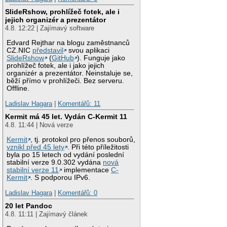
SlideRshow, prohlížeč fotek, ale i
jejich organizér a prezentátor
4.8. 12:22 | Zajímavý software
Edvard Rejthar na blogu zaměstnanců
CZ.NIC
představil
svou aplikaci
SlideRshow
(
GitHub
). Funguje jako
prohlížeč fotek, ale i jako jejich
organizér a prezentátor. Neinstaluje se,
běží přímo v prohlížeči. Bez serveru.
Offline.
Ladislav Hagara
|
Komentářů: 11
Kermit má 45 let. Vydán C-Kermit 11
4.8. 11:44 | Nová verze
Kermit
, tj. protokol pro přenos souborů,
vznikl před 45 lety
. Při této příležitosti
byla po 15 letech od vydání poslední
stabilní verze 9.0.302 vydána
nová
stabilní verze 11
implementace
C-
Kermit
. S podporou IPv6.
Ladislav Hagara
|
Komentářů: 0
20 let Pandoc
4.8. 11:11 | Zajímavý článek