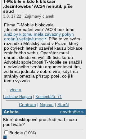
T-Mobile nikdo k blokaci
‚dezinfowebu‘ AC24 nenutil, píše
soud
3.8. 17:22 | Zajímavý článek
Firma T-Mobile blokovala
„dezinformační web“ AC24 bez toho,
aniž by k tomu měla závazný pokyn
orgánů veřejné moci
. Píše to ve svém
rozsudku Městský soud v Praze, který
po čtyřech letech uzavřel kauzu blokace
zmíněného webu. Operátor musí
uhradit škodu ve výši 35 tisíc korun.
Advokát společnosti T-Mobile se snažil i
u odvolacího senátu argumentovat tím,
že firma jednala v dobré víře, když na
stránky omezila přístup poté, co ji k
tomu vyzvalo
…
více »
Ladislav Hagara
|
Komentářů: 71
Centrum
|
Napsat
|
Starší
Anketa
navrhněte »
Které desktopové prostředí na Linuxu
používáte?
Budgie
(
10%
)