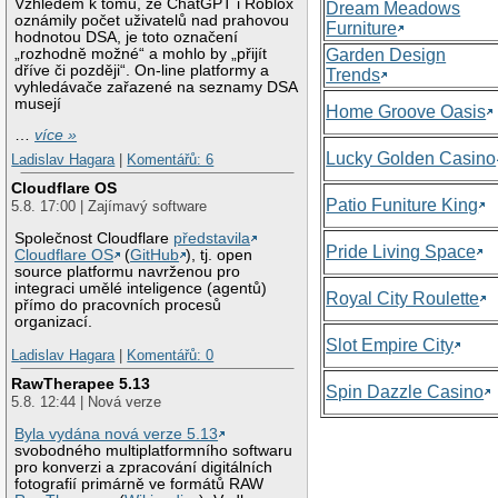
Vzhledem k tomu, že ChatGPT i Roblox
Dream Meadows
oznámily počet uživatelů nad prahovou
Furniture
hodnotou DSA, je toto označení
„rozhodně možné“ a mohlo by „přijít
Garden Design
dříve či později“. On-line platformy a
Trends
vyhledávače zařazené na seznamy DSA
musejí
Home Groove Oasis
…
více »
Lucky Golden Casino
Ladislav Hagara
|
Komentářů: 6
Cloudflare OS
Patio Funiture King
5.8. 17:00 | Zajímavý software
Společnost Cloudflare
představila
Pride Living Space
Cloudflare OS
(
GitHub
), tj. open
source platformu navrženou pro
integraci umělé inteligence (agentů)
Royal City Roulette
přímo do pracovních procesů
organizací.
Slot Empire City
Ladislav Hagara
|
Komentářů: 0
RawTherapee 5.13
Spin Dazzle Casino
5.8. 12:44 | Nová verze
Byla vydána nová verze 5.13
svobodného multiplatformního softwaru
pro konverzi a zpracování digitálních
fotografií primárně ve formátů RAW