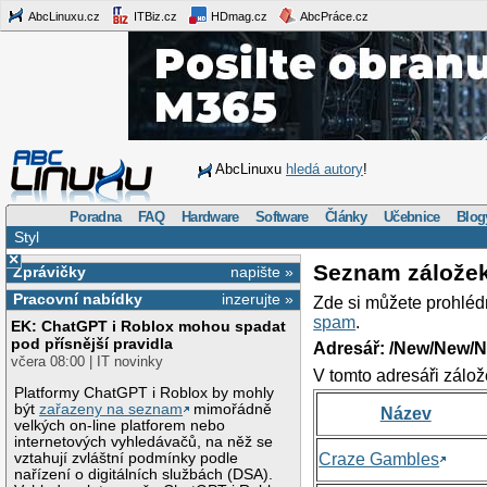
AbcLinuxu.cz
ITBiz.cz
HDmag.cz
AbcPráce.cz
AbcLinuxu
hledá autory
!
Poradna
FAQ
Hardware
Software
Články
Učebnice
Blog
Styl
×
Seznam zálože
Zprávičky
napište »
Pracovní nabídky
inzerujte »
Zde si můžete prohléd
spam
.
EK: ChatGPT i Roblox mohou spadat
pod přísnější pravidla
Adresář: /New/New/N
včera 08:00 | IT novinky
V tomto adresáři zálož
Platformy ChatGPT i Roblox by mohly
být
zařazeny na seznam
mimořádně
Název
velkých on-line platforem nebo
internetových vyhledávačů, na něž se
vztahují zvláštní podmínky podle
Craze Gambles
nařízení o digitálních službách (DSA).