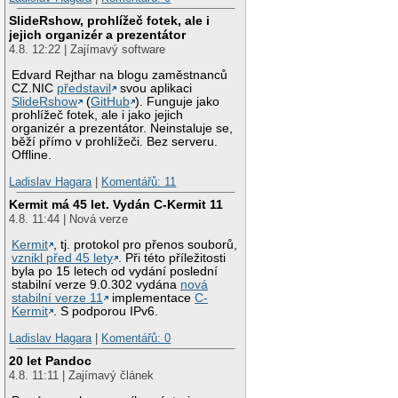
SlideRshow, prohlížeč fotek, ale i
jejich organizér a prezentátor
4.8. 12:22 | Zajímavý software
Edvard Rejthar na blogu zaměstnanců
CZ.NIC
představil
svou aplikaci
SlideRshow
(
GitHub
). Funguje jako
prohlížeč fotek, ale i jako jejich
organizér a prezentátor. Neinstaluje se,
běží přímo v prohlížeči. Bez serveru.
Offline.
Ladislav Hagara
|
Komentářů: 11
Kermit má 45 let. Vydán C-Kermit 11
4.8. 11:44 | Nová verze
Kermit
, tj. protokol pro přenos souborů,
vznikl před 45 lety
. Při této příležitosti
byla po 15 letech od vydání poslední
stabilní verze 9.0.302 vydána
nová
stabilní verze 11
implementace
C-
Kermit
. S podporou IPv6.
Ladislav Hagara
|
Komentářů: 0
20 let Pandoc
4.8. 11:11 | Zajímavý článek