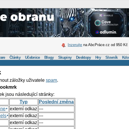
Inzerujte
na AbcPráce.cz od 950 Kč
are
Články
Učebnice
Blogy
Skupiny
Desktopy
Hry
Slovník
Kdo
k
nout záložky uživatele
spam
.
Bookmrk
ek jsou následující stránky:
Typ
Poslední změna
ine
externí odkaz
---
els
externí odkaz
---
externí odkaz
---