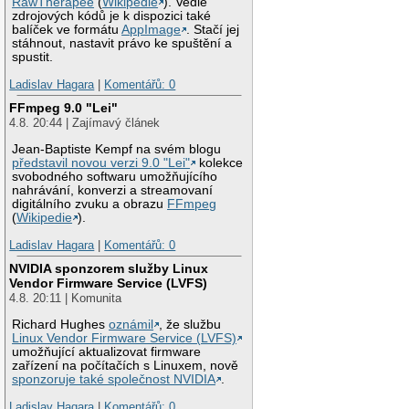
RawTherapee
(
Wikipedie
). Vedle
zdrojových kódů je k dispozici také
balíček ve formátu
AppImage
. Stačí jej
stáhnout, nastavit právo ke spuštění a
spustit.
Ladislav Hagara
|
Komentářů: 0
FFmpeg 9.0 "Lei"
4.8. 20:44 | Zajímavý článek
Jean-Baptiste Kempf na svém blogu
představil novou verzi 9.0 "Lei"
kolekce
svobodného softwaru umožňujícího
nahrávání, konverzi a streamovaní
digitálního zvuku a obrazu
FFmpeg
(
Wikipedie
).
Ladislav Hagara
|
Komentářů: 0
NVIDIA sponzorem služby Linux
Vendor Firmware Service (LVFS)
4.8. 20:11 | Komunita
Richard Hughes
oznámil
, že službu
Linux Vendor Firmware Service (LVFS)
umožňující aktualizovat firmware
zařízení na počítačích s Linuxem, nově
sponzoruje také společnost NVIDIA
.
Ladislav Hagara
|
Komentářů: 0