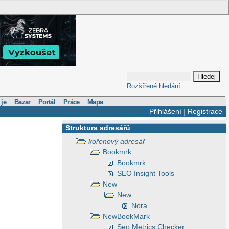
Rozšířené hledání
 je
Bazar
Portál
Práce
Mapa
Přihlášení
|
Registrace
Struktura adresářů
kořenový adresář
Bookmrk
Bookmrk
SEO Insight Tools
New
New
Nora
NewBookMark
Seo Metrics Checker