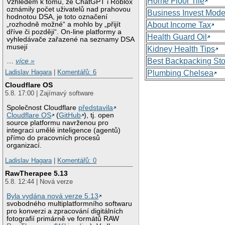
Home Floor Tile
Vzhledem k tomu, že ChatGPT i Roblox
oznámily počet uživatelů nad prahovou
Business Invest Mode
hodnotou DSA, je toto označení
„rozhodně možné“ a mohlo by „přijít
About Income Tax
dříve či později“. On-line platformy a
Health Guard Oil
vyhledávače zařazené na seznamy DSA
musejí
Kidney Health Tips
Best Backpacking St
…
více »
Ladislav Hagara
|
Komentářů: 6
Plumbing Chelsea
Cloudflare OS
5.8. 17:00 | Zajímavý software
Společnost Cloudflare
představila
Cloudflare OS
(
GitHub
), tj. open
source platformu navrženou pro
integraci umělé inteligence (agentů)
přímo do pracovních procesů
organizací.
Ladislav Hagara
|
Komentářů: 0
RawTherapee 5.13
5.8. 12:44 | Nová verze
Byla vydána nová verze 5.13
svobodného multiplatformního softwaru
pro konverzi a zpracování digitálních
fotografií primárně ve formátů RAW