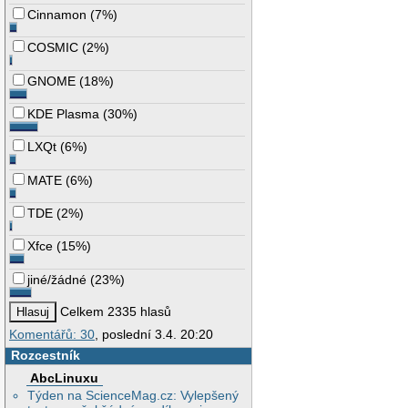
Cinnamon
(
7%
)
COSMIC
(
2%
)
GNOME
(
18%
)
KDE Plasma
(
30%
)
LXQt
(
6%
)
MATE
(
6%
)
TDE
(
2%
)
Xfce
(
15%
)
jiné/žádné
(
23%
)
Celkem 2335 hlasů
Komentářů: 30
, poslední 3.4. 20:20
Rozcestník
AbcLinuxu
Týden na ScienceMag.cz: Vylepšený