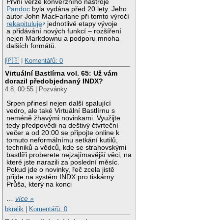
První verze konverzního nástroje
Pandoc
byla vydána před 20 lety. Jeho
autor John MacFarlane při tomto výročí
rekapituluje
jednotlivé etapy vývoje
a přidávání nových funkcí – rozšíření
nejen Markdownu a podporu mnoha
dalších formátů.
|🇵🇸
|
Komentářů: 0
Virtuální Bastlírna vol. 65: Už vám
dorazil předobjednaný INDX?
4.8. 00:55 | Pozvánky
Srpen přinesl nejen další spalující
vedro, ale také Virtuální Bastlírnu s
neméně žhavými novinkami. Využijte
tedy předpovědi na deštivý čtvrteční
večer a od 20:00 se připojte online k
tomuto neformálnímu setkání kutilů,
techniků a vědců, kde se strahovskými
bastlíři proberete nejzajímavější věci, na
které jste narazili za poslední měsíc.
Pokud jde o novinky, řeč zcela jistě
přijde na systém INDX pro tiskárny
Průša, který na konci
…
více »
bkralik
|
Komentářů: 0