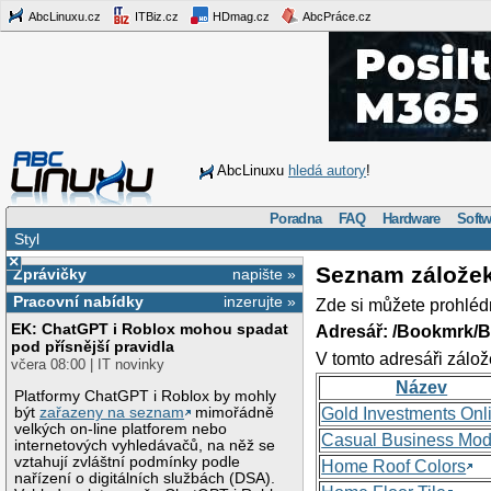
AbcLinuxu.cz
ITBiz.cz
HDmag.cz
AbcPráce.cz
AbcLinuxu
hledá autory
!
Poradna
FAQ
Hardware
Softw
Styl
×
Seznam zálože
Zprávičky
napište »
Pracovní nabídky
inzerujte »
Zde si můžete prohléd
EK: ChatGPT i Roblox mohou spadat
Adresář: /Bookmrk/
pod přísnější pravidla
V tomto adresáři zálož
včera 08:00 | IT novinky
Název
Platformy ChatGPT i Roblox by mohly
být
zařazeny na seznam
mimořádně
Gold Investments Onl
velkých on-line platforem nebo
Casual Business Mod
internetových vyhledávačů, na něž se
vztahují zvláštní podmínky podle
Home Roof Colors
nařízení o digitálních službách (DSA).