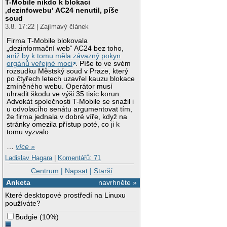
T-Mobile nikdo k blokaci
‚dezinfowebu‘ AC24 nenutil, píše
soud
3.8. 17:22 | Zajímavý článek
Firma T-Mobile blokovala
„dezinformační web“ AC24 bez toho,
aniž by k tomu měla závazný pokyn
orgánů veřejné moci
. Píše to ve svém
rozsudku Městský soud v Praze, který
po čtyřech letech uzavřel kauzu blokace
zmíněného webu. Operátor musí
uhradit škodu ve výši 35 tisíc korun.
Advokát společnosti T-Mobile se snažil i
u odvolacího senátu argumentovat tím,
že firma jednala v dobré víře, když na
stránky omezila přístup poté, co ji k
tomu vyzvalo
…
více »
Ladislav Hagara
|
Komentářů: 71
Centrum
|
Napsat
|
Starší
Anketa
navrhněte »
Které desktopové prostředí na Linuxu
používáte?
Budgie
(
10%
)