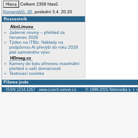
Celkem 2358 hlasů
Komentářů: 30
, poslední 3.4. 20:20
Rozcestník
AbcLinuxu
Jaderné noviny – přehled za
červenec 2026
Týden na ITBiz: Náklady na
podpůrnou AI převýší do roku 2028
plat samotného vývo
HDmag.cz
Kamery do bytu přinesou maximální
přehled o vaší domácnosti
Testovací novinka
Píšeme jinde
ISSN 1214-1267
www.czech-server.cz
© 1999-2015
Nitemedia s. r. 