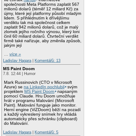
společnosti Meta Platforms zaplatit 567
milionů dolarů (téměř 12 miliard Kč) za
újmy, které její platformy působí mladým
lidem. S přihlédnutím k dřívějšímu
verdiktu tak má společnost celkem
zaplatit 942 milionů dolarů, což je malý
zlomek jejího ročního výnosu, který loni
činil 60 miliard dolarů. Čtvrteční verdikt
firmě také nařizuje, aby změnila způsob,
jakým její
…
více »
Ladislav Hagara
|
Komentářů: 13
MS Paint Doom
7.8. 12:44 | Humor
Mark Russinovich (CTO v Microsoft
Azure) se
na LinkedIn pochlubil
svým
projektem
MS Paint Doom
napsaným
pomocí Claude. Hru Doom umožňuje
hrát v programu Malování (Microsoft
Paint). Malování funguje jako monitor.
Herní engine (ViZDoom) běží na pozadí
a každý vykreslený snímek hry vkládá
automaticky přes schránku (clipboard)
do Malování.
Ladislav Hagara
|
Komentářů: 5