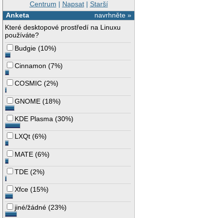
Centrum
|
Napsat
|
Starší
Anketa
navrhněte »
Které desktopové prostředí na Linuxu
používáte?
Budgie
(
10%
)
Cinnamon
(
7%
)
COSMIC
(
2%
)
GNOME
(
18%
)
KDE Plasma
(
30%
)
LXQt
(
6%
)
MATE
(
6%
)
TDE
(
2%
)
Xfce
(
15%
)
jiné/žádné
(
23%
)