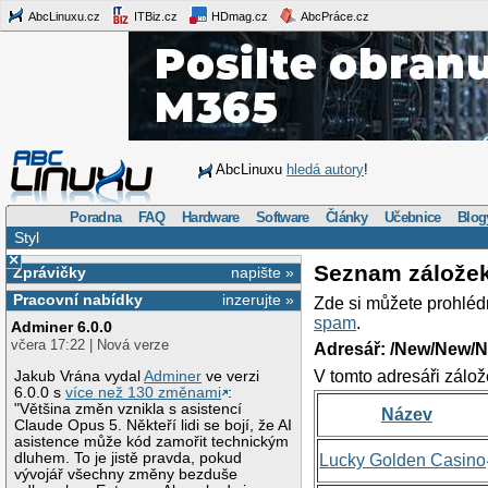
AbcLinuxu.cz
ITBiz.cz
HDmag.cz
AbcPráce.cz
AbcLinuxu
hledá autory
!
Poradna
FAQ
Hardware
Software
Články
Učebnice
Blog
Styl
×
Seznam zálože
Zprávičky
napište »
Pracovní nabídky
inzerujte »
Zde si můžete prohléd
spam
.
Adminer 6.0.0
včera 17:22 | Nová verze
Adresář: /New/New/N
V tomto adresáři zálož
Jakub Vrána vydal
Adminer
ve verzi
6.0.0 s
více než 130 změnami
:
"Většina změn vznikla s asistencí
Název
Claude Opus 5. Někteří lidi se bojí, že AI
asistence může kód zamořit technickým
dluhem. To je jistě pravda, pokud
Lucky Golden Casino
vývojář všechny změny bezduše