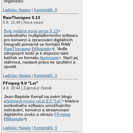
organizací.
Ladislav Hagara
|
Komentářů: 0
RawTherapee 5.13
5.8. 12:44 | Nová verze
Byla vydána nová verze 5.13
svobodného multiplatformního softwaru
pro konverzi a zpracování digitálních
fotografií primárně ve formátů RAW
RawTherapee
(
Wikipedie
). Vedle
zdrojových kódů je k dispozici také
balíček ve formátu
AppImage
. Stačí jej
stáhnout, nastavit právo ke spuštění a
spustit.
Ladislav Hagara
|
Komentářů: 0
FFmpeg 9.0 "Lei"
4.8. 20:44 | Zajímavý článek
Jean-Baptiste Kempf na svém blogu
představil novou verzi 9.0 "Lei"
kolekce
svobodného softwaru umožňujícího
nahrávání, konverzi a streamovaní
digitálního zvuku a obrazu
FFmpeg
(
Wikipedie
).
Ladislav Hagara
|
Komentářů: 0