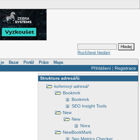
Rozšířené hledání
 je
Bazar
Portál
Práce
Mapa
Přihlášení
|
Registrace
Struktura adresářů
kořenový adresář
Bookmrk
Bookmrk
SEO Insight Tools
New
New
Nora
NewBookMark
Seo Metrics Checker