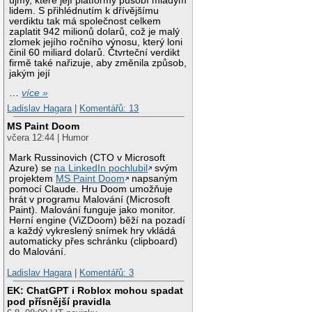
újmy, které její platformy působí mladým
lidem. S přihlédnutím k dřívějšímu
verdiktu tak má společnost celkem
zaplatit 942 milionů dolarů, což je malý
zlomek jejího ročního výnosu, který loni
činil 60 miliard dolarů. Čtvrteční verdikt
firmě také nařizuje, aby změnila způsob,
jakým její
…
více »
Ladislav Hagara
|
Komentářů: 13
MS Paint Doom
včera 12:44 | Humor
Mark Russinovich (CTO v Microsoft
Azure) se
na LinkedIn pochlubil
svým
projektem
MS Paint Doom
napsaným
pomocí Claude. Hru Doom umožňuje
hrát v programu Malování (Microsoft
Paint). Malování funguje jako monitor.
Herní engine (ViZDoom) běží na pozadí
a každý vykreslený snímek hry vkládá
automaticky přes schránku (clipboard)
do Malování.
Ladislav Hagara
|
Komentářů: 3
EK: ChatGPT i Roblox mohou spadat
pod přísnější pravidla