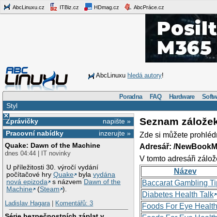
AbcLinuxu.cz
ITBiz.cz
HDmag.cz
AbcPráce.cz
AbcLinuxu
hledá autory
!
Poradna
FAQ
Hardware
Softw
Styl
×
Seznam zálože
Zprávičky
napište »
Pracovní nabídky
inzerujte »
Zde si můžete prohléd
Quake: Dawn of the Machine
Adresář: /NewBookM
dnes 04:44 | IT novinky
V tomto adresáři zálož
U příležitosti 30. výročí vydání
Název
počítačové hry
Quake
byla
vydána
nová epizoda
s názvem
Dawn of the
Baccarat Gambling Ti
Machine
(
Steam
).
Diabetes Health Talk
Ladislav Hagara
|
Komentářů: 3
Foods For Eye Healt
Série bezpečnostních záplat v