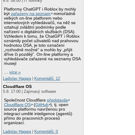
6.8. 08:00 | IT novinky
Platformy ChatGPT i Roblox by mohly
být
zařazeny na seznam
mimořádně
velkých on-line platforem nebo
internetových vyhledávačů, na něž se
vztahují zvláštní podmínky podle
nařízení o digitálních službách (DSA).
Vzhledem k tomu, že ChatGPT i Roblox
oznámily počet uživatelů nad prahovou
hodnotou DSA, je toto označení
„rozhodně možné“ a mohlo by „přijít
dříve či později“. On-line platformy a
vyhledávače zařazené na seznamy DSA
musejí
…
více »
Ladislav Hagara
|
Komentářů: 12
Cloudflare OS
5.8. 17:00 | Zajímavý software
Společnost Cloudflare
představila
Cloudflare OS
(
GitHub
), tj. open
source platformu navrženou pro
integraci umělé inteligence (agentů)
přímo do pracovních procesů
organizací.
Ladislav Hagara
|
Komentářů: 0