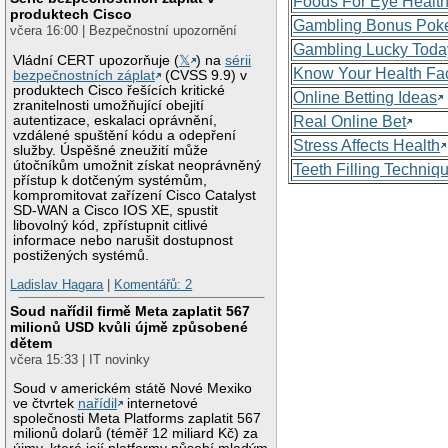
Foods For Eye Healt
produktech Cisco
Gambling Bonus Pok
včera 16:00 | Bezpečnostní upozornění
Gambling Lucky Toda
Vládní CERT upozorňuje (
𝕏
) na
sérii
Know Your Health Fa
bezpečnostních záplat
(CVSS 9.9) v
produktech Cisco řešících kritické
Online Betting Ideas
zranitelnosti umožňující obejití
autentizace, eskalaci oprávnění,
Real Online Bet
vzdálené spuštění kódu a odepření
Stress Affects Health
služby. Úspěšné zneužití může
útočníkům umožnit získat neoprávněný
Teeth Filling Techniq
přístup k dotčeným systémům,
kompromitovat zařízení Cisco Catalyst
SD-WAN a Cisco IOS XE, spustit
libovolný kód, zpřístupnit citlivé
informace nebo narušit dostupnost
postižených systémů.
Ladislav Hagara
|
Komentářů: 2
Soud nařídil firmě Meta zaplatit 567
milionů USD kvůli újmě způsobené
dětem
včera 15:33 | IT novinky
Soud v americkém státě Nové Mexiko
ve čtvrtek
nařídil
internetové
společnosti Meta Platforms zaplatit 567
milionů dolarů (téměř 12 miliard Kč) za