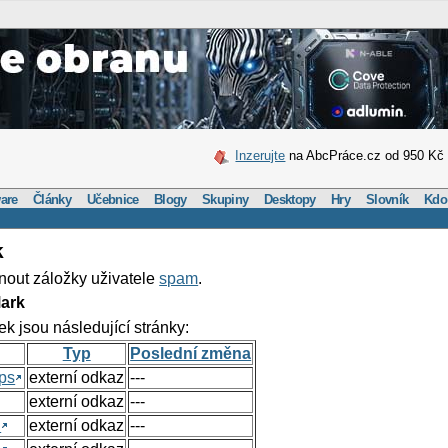
Inzerujte
na AbcPráce.cz od 950 Kč
are
Články
Učebnice
Blogy
Skupiny
Desktopy
Hry
Slovník
Kdo
k
nout záložky uživatele
spam
.
ark
ek jsou následující stránky:
Typ
Poslední změna
ps
externí odkaz
---
externí odkaz
---
h
externí odkaz
---