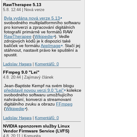
RawTherapee 5.13
5.8. 12:44 | Nová verze
Byla vydána nová verze 5.13
svobodného multiplatformního softwaru
pro konverzi a zpracování digitálních
fotografií primárně ve formátů RAW
RawTherapee
(
Wikipedie
). Vedle
zdrojových kódů je k dispozici také
balíček ve formátu
AppImage
. Stačí jej
stáhnout, nastavit právo ke spuštění a
spustit.
Ladislav Hagara
|
Komentářů: 0
FFmpeg 9.0 "Lei"
4.8. 20:44 | Zajímavý článek
Jean-Baptiste Kempf na svém blogu
představil novou verzi 9.0 "Lei"
kolekce
svobodného softwaru umožňujícího
nahrávání, konverzi a streamovaní
digitálního zvuku a obrazu
FFmpeg
(
Wikipedie
).
Ladislav Hagara
|
Komentářů: 0
NVIDIA sponzorem služby Linux
Vendor Firmware Service (LVFS)
4.8. 20:11 | Komunita