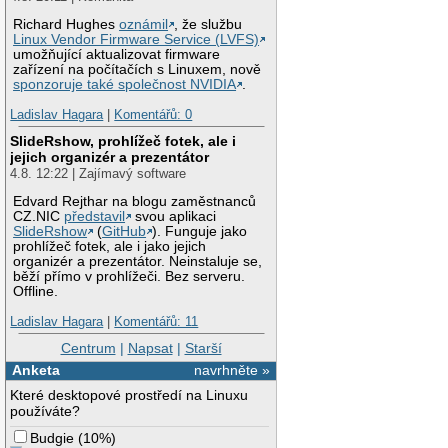
Richard Hughes
oznámil
, že službu
Linux Vendor Firmware Service (LVFS)
umožňující aktualizovat firmware
zařízení na počítačích s Linuxem, nově
sponzoruje také společnost NVIDIA
.
Ladislav Hagara
|
Komentářů: 0
SlideRshow, prohlížeč fotek, ale i
jejich organizér a prezentátor
4.8. 12:22 | Zajímavý software
Edvard Rejthar na blogu zaměstnanců
CZ.NIC
představil
svou aplikaci
SlideRshow
(
GitHub
). Funguje jako
prohlížeč fotek, ale i jako jejich
organizér a prezentátor. Neinstaluje se,
běží přímo v prohlížeči. Bez serveru.
Offline.
Ladislav Hagara
|
Komentářů: 11
Centrum
|
Napsat
|
Starší
Anketa
navrhněte »
Které desktopové prostředí na Linuxu
používáte?
Budgie
(
10%
)