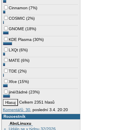
Cinnamon
(
7%
)
COSMIC
(
2%
)
GNOME
(
18%
)
KDE Plasma
(
30%
)
LXQt
(
6%
)
MATE
(
6%
)
TDE
(
2%
)
Xfce
(
15%
)
jiné/žádné
(
23%
)
Celkem 2351 hlasů
Komentářů: 30
, poslední 3.4. 20:20
Rozcestník
AbcLinuxu
Událo se v týdnu 32/2026