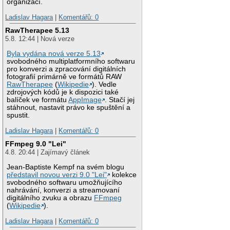
organizací.
Ladislav Hagara
|
Komentářů: 0
RawTherapee 5.13
5.8. 12:44 | Nová verze
Byla vydána nová verze 5.13
svobodného multiplatformního softwaru
pro konverzi a zpracování digitálních
fotografií primárně ve formátů RAW
RawTherapee
(
Wikipedie
). Vedle
zdrojových kódů je k dispozici také
balíček ve formátu
AppImage
. Stačí jej
stáhnout, nastavit právo ke spuštění a
spustit.
Ladislav Hagara
|
Komentářů: 0
FFmpeg 9.0 "Lei"
4.8. 20:44 | Zajímavý článek
Jean-Baptiste Kempf na svém blogu
představil novou verzi 9.0 "Lei"
kolekce
svobodného softwaru umožňujícího
nahrávání, konverzi a streamovaní
digitálního zvuku a obrazu
FFmpeg
(
Wikipedie
).
Ladislav Hagara
|
Komentářů: 0