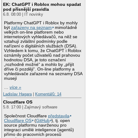
EK: ChatGPT i Roblox mohou spadat
pod přísnější pravidla
6.8. 08:00 | IT novinky
Platformy ChatGPT i Roblox by mohly
být
zařazeny na seznam
mimořádně
velkých on-line platforem nebo
internetových vyhledávačů, na něž se
vztahují zvláštní podmínky podle
nařízení o digitálních službách (DSA).
Vzhledem k tomu, že ChatGPT i Roblox
oznámily počet uživatelů nad prahovou
hodnotou DSA, je toto označení
„rozhodně možné“ a mohlo by „přijít
dříve či později“. On-line platformy a
vyhledávače zařazené na seznamy DSA
musejí
…
více »
Ladislav Hagara
|
Komentářů: 14
Cloudflare OS
5.8. 17:00 | Zajímavý software
Společnost Cloudflare
představila
Cloudflare OS
(
GitHub
), tj. open
source platformu navrženou pro
integraci umělé inteligence (agentů)
přímo do pracovních procesů