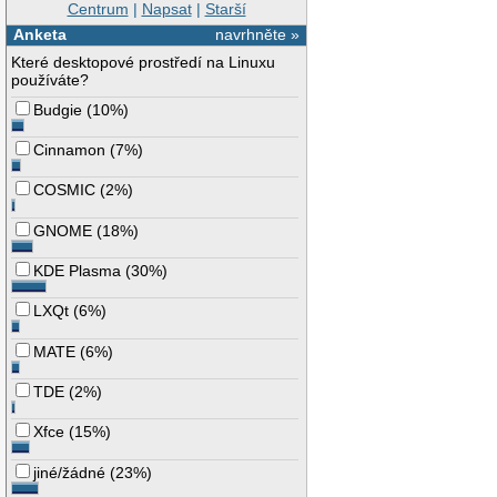
Centrum
|
Napsat
|
Starší
Anketa
navrhněte »
Které desktopové prostředí na Linuxu
používáte?
Budgie
(
10%
)
Cinnamon
(
7%
)
COSMIC
(
2%
)
GNOME
(
18%
)
KDE Plasma
(
30%
)
LXQt
(
6%
)
MATE
(
6%
)
TDE
(
2%
)
Xfce
(
15%
)
jiné/žádné
(
23%
)