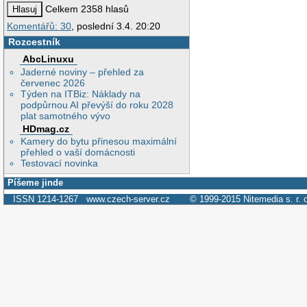
Celkem 2358 hlasů
Komentářů: 30
, poslední 3.4. 20:20
Rozcestník
AbcLinuxu
Jaderné noviny – přehled za
červenec 2026
Týden na ITBiz: Náklady na
podpůrnou AI převýší do roku 2028
plat samotného vývo
HDmag.cz
Kamery do bytu přinesou maximální
přehled o vaší domácnosti
Testovací novinka
Píšeme jinde
ISSN 1214-1267
www.czech-server.cz
© 1999-2015
Nitemedia s. r. 