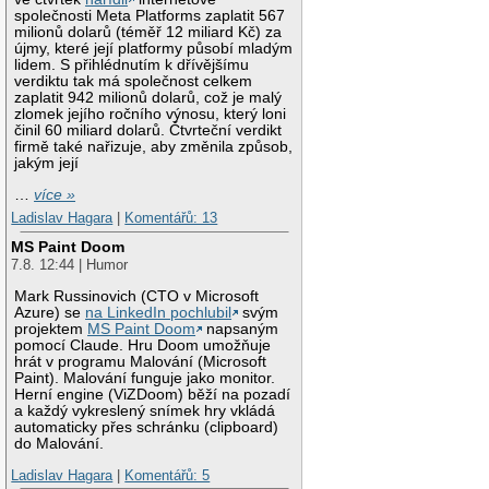
společnosti Meta Platforms zaplatit 567
milionů dolarů (téměř 12 miliard Kč) za
újmy, které její platformy působí mladým
lidem. S přihlédnutím k dřívějšímu
verdiktu tak má společnost celkem
zaplatit 942 milionů dolarů, což je malý
zlomek jejího ročního výnosu, který loni
činil 60 miliard dolarů. Čtvrteční verdikt
firmě také nařizuje, aby změnila způsob,
jakým její
…
více »
Ladislav Hagara
|
Komentářů: 13
MS Paint Doom
7.8. 12:44 | Humor
Mark Russinovich (CTO v Microsoft
Azure) se
na LinkedIn pochlubil
svým
projektem
MS Paint Doom
napsaným
pomocí Claude. Hru Doom umožňuje
hrát v programu Malování (Microsoft
Paint). Malování funguje jako monitor.
Herní engine (ViZDoom) běží na pozadí
a každý vykreslený snímek hry vkládá
automaticky přes schránku (clipboard)
do Malování.
Ladislav Hagara
|
Komentářů: 5