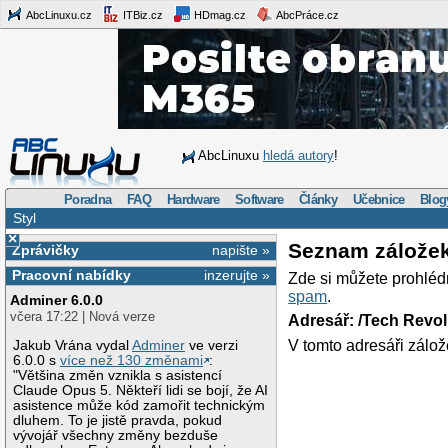
AbcLinuxu.cz
ITBiz.cz
HDmag.cz
AbcPráce.cz
AbcLinuxu
hledá autory
!
Poradna
FAQ
Hardware
Software
Články
Učebnice
Blog
Styl
×
Seznam zálože
Zprávičky
napište »
Pracovní nabídky
inzerujte »
Zde si můžete prohléd
spam
.
Adminer 6.0.0
včera 17:22 | Nová verze
Adresář: /Tech Revo
V tomto adresáři zálož
Jakub Vrána vydal
Adminer
ve verzi
6.0.0 s
více než 130 změnami
:
"Většina změn vznikla s asistencí
Claude Opus 5. Někteří lidi se bojí, že AI
asistence může kód zamořit technickým
dluhem. To je jistě pravda, pokud
vývojář všechny změny bezduše