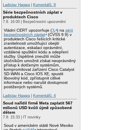
Ladislav Hagara
|
Komentářů: 8
Série bezpečnostních záplat v
produktech Cisco
7.8. 16:00 | Bezpečnostní upozornění
Vládní CERT upozorňuje (
𝕏
) na
sérii
bezpečnostních záplat
(CVSS 9.9) v
produktech Cisco řešících kritické
zranitelnosti umožňující obejití
autentizace, eskalaci oprávnění,
vzdálené spuštění kódu a odepření
služby. Úspěšné zneužití může
útočníkům umožnit získat neoprávněný
přístup k dotčeným systémům,
kompromitovat zařízení Cisco Catalyst
SD-WAN a Cisco IOS XE, spustit
libovolný kód, zpřístupnit citlivé
informace nebo narušit dostupnost
postižených systémů.
Ladislav Hagara
|
Komentářů: 4
Soud nařídil firmě Meta zaplatit 567
milionů USD kvůli újmě způsobené
dětem
7.8. 15:33 | IT novinky
Soud v americkém státě Nové Mexiko
ve čtvrtek
nařídil
internetové