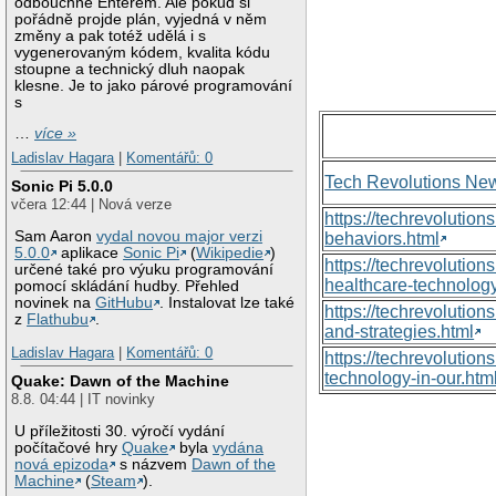
odbouchne Enterem. Ale pokud si
pořádně projde plán, vyjedná v něm
změny a pak totéž udělá i s
vygenerovaným kódem, kvalita kódu
stoupne a technický dluh naopak
klesne. Je to jako párové programování
s
…
více »
Ladislav Hagara
|
Komentářů: 0
Tech Revolutions Ne
Sonic Pi 5.0.0
včera 12:44 | Nová verze
https://techrevolutio
Sam Aaron
vydal novou major verzi
behaviors.html
5.0.0
aplikace
Sonic Pi
(
Wikipedie
)
https://techrevoluti
určené také pro výuku programování
healthcare-technology
pomocí skládání hudby. Přehled
novinek na
GitHubu
. Instalovat lze také
https://techrevolutio
z
Flathubu
.
and-strategies.html
Ladislav Hagara
|
Komentářů: 0
https://techrevolutio
technology-in-our.htm
Quake: Dawn of the Machine
8.8. 04:44 | IT novinky
U příležitosti 30. výročí vydání
počítačové hry
Quake
byla
vydána
nová epizoda
s názvem
Dawn of the
Machine
(
Steam
).