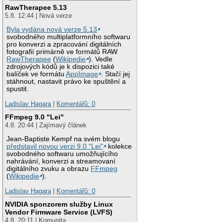
RawTherapee 5.13
5.8. 12:44 | Nová verze
Byla vydána nová verze 5.13
svobodného multiplatformního softwaru
pro konverzi a zpracování digitálních
fotografií primárně ve formátů RAW
RawTherapee
(
Wikipedie
). Vedle
zdrojových kódů je k dispozici také
balíček ve formátu
AppImage
. Stačí jej
stáhnout, nastavit právo ke spuštění a
spustit.
Ladislav Hagara
|
Komentářů: 0
FFmpeg 9.0 "Lei"
4.8. 20:44 | Zajímavý článek
Jean-Baptiste Kempf na svém blogu
představil novou verzi 9.0 "Lei"
kolekce
svobodného softwaru umožňujícího
nahrávání, konverzi a streamovaní
digitálního zvuku a obrazu
FFmpeg
(
Wikipedie
).
Ladislav Hagara
|
Komentářů: 0
NVIDIA sponzorem služby Linux
Vendor Firmware Service (LVFS)
4.8. 20:11 | Komunita