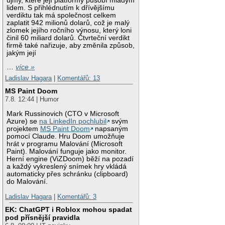
újmy, které její platformy působí mladým
lidem. S přihlédnutím k dřívějšímu
verdiktu tak má společnost celkem
zaplatit 942 milionů dolarů, což je malý
zlomek jejího ročního výnosu, který loni
činil 60 miliard dolarů. Čtvrteční verdikt
firmě také nařizuje, aby změnila způsob,
jakým její
…
více »
Ladislav Hagara
|
Komentářů: 13
MS Paint Doom
7.8. 12:44 | Humor
Mark Russinovich (CTO v Microsoft
Azure) se
na LinkedIn pochlubil
svým
projektem
MS Paint Doom
napsaným
pomocí Claude. Hru Doom umožňuje
hrát v programu Malování (Microsoft
Paint). Malování funguje jako monitor.
Herní engine (ViZDoom) běží na pozadí
a každý vykreslený snímek hry vkládá
automaticky přes schránku (clipboard)
do Malování.
Ladislav Hagara
|
Komentářů: 3
EK: ChatGPT i Roblox mohou spadat
pod přísnější pravidla