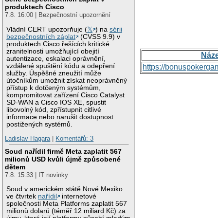
produktech Cisco
7.8. 16:00 | Bezpečnostní upozornění
Vládní CERT upozorňuje (
𝕏
) na
sérii
bezpečnostních záplat
(CVSS 9.9) v
produktech Cisco řešících kritické
zranitelnosti umožňující obejití
Náz
autentizace, eskalaci oprávnění,
vzdálené spuštění kódu a odepření
https://bonuspokerga
služby. Úspěšné zneužití může
útočníkům umožnit získat neoprávněný
přístup k dotčeným systémům,
kompromitovat zařízení Cisco Catalyst
SD-WAN a Cisco IOS XE, spustit
libovolný kód, zpřístupnit citlivé
informace nebo narušit dostupnost
postižených systémů.
Ladislav Hagara
|
Komentářů: 3
Soud nařídil firmě Meta zaplatit 567
milionů USD kvůli újmě způsobené
dětem
7.8. 15:33 | IT novinky
Soud v americkém státě Nové Mexiko
ve čtvrtek
nařídil
internetové
společnosti Meta Platforms zaplatit 567
milionů dolarů (téměř 12 miliard Kč) za