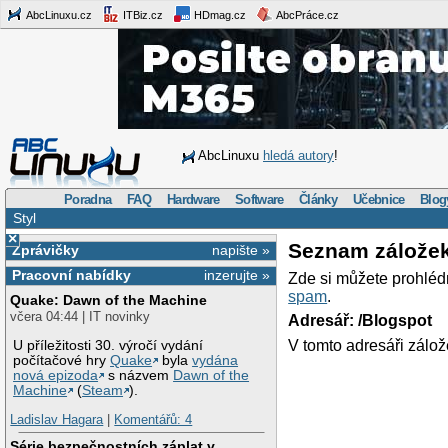
AbcLinuxu.cz
ITBiz.cz
HDmag.cz
AbcPráce.cz
AbcLinuxu
hledá autory
!
Poradna
FAQ
Hardware
Software
Články
Učebnice
Blog
Styl
×
Seznam zálože
Zprávičky
napište »
Pracovní nabídky
inzerujte »
Zde si můžete prohléd
spam
.
Quake: Dawn of the Machine
včera 04:44 | IT novinky
Adresář: /Blogspot
V tomto adresáři zálož
U příležitosti 30. výročí vydání
počítačové hry
Quake
byla
vydána
nová epizoda
s názvem
Dawn of the
Machine
(
Steam
).
Ladislav Hagara
|
Komentářů: 4
Série bezpečnostních záplat v