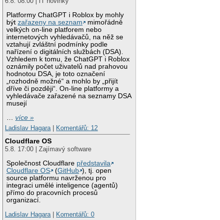
6.8. 08:00 | IT novinky
Platformy ChatGPT i Roblox by mohly
být
zařazeny na seznam
mimořádně
velkých on-line platforem nebo
internetových vyhledávačů, na něž se
vztahují zvláštní podmínky podle
nařízení o digitálních službách (DSA).
Vzhledem k tomu, že ChatGPT i Roblox
oznámily počet uživatelů nad prahovou
hodnotou DSA, je toto označení
„rozhodně možné“ a mohlo by „přijít
dříve či později“. On-line platformy a
vyhledávače zařazené na seznamy DSA
musejí
…
více »
Ladislav Hagara
|
Komentářů: 12
Cloudflare OS
5.8. 17:00 | Zajímavý software
Společnost Cloudflare
představila
Cloudflare OS
(
GitHub
), tj. open
source platformu navrženou pro
integraci umělé inteligence (agentů)
přímo do pracovních procesů
organizací.
Ladislav Hagara
|
Komentářů: 0