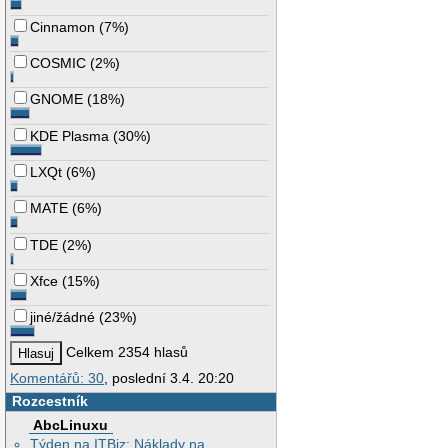
Cinnamon
(
7%
)
COSMIC
(
2%
)
GNOME
(
18%
)
KDE Plasma
(
30%
)
LXQt
(
6%
)
MATE
(
6%
)
TDE
(
2%
)
Xfce
(
15%
)
jiné/žádné
(
23%
)
Celkem 2354 hlasů
Komentářů: 30
, poslední 3.4. 20:20
Rozcestník
AbcLinuxu
Týden na ITBiz: Náklady na