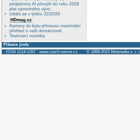
podpůrnou AI převýší do roku 2028
plat samotného vývo
Událo se v týdnu 32/2026
HDmag.cz
Kamery do bytu přinesou maximální
přehled o vaší domácnosti
Testovací novinka
Píšeme jinde
ISSN 1214-1267
www.czech-server.cz
© 1999-2015
Nitemedia s. r. 