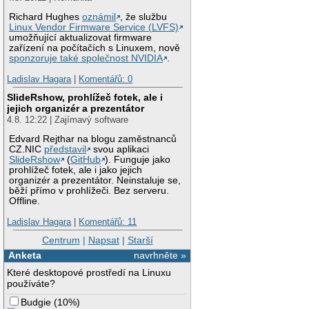
Richard Hughes
oznámil
, že službu
Linux Vendor Firmware Service (LVFS)
umožňující aktualizovat firmware
zařízení na počítačích s Linuxem, nově
sponzoruje také společnost NVIDIA
.
Ladislav Hagara
|
Komentářů: 0
SlideRshow, prohlížeč fotek, ale i
jejich organizér a prezentátor
4.8. 12:22 | Zajímavý software
Edvard Rejthar na blogu zaměstnanců
CZ.NIC
představil
svou aplikaci
SlideRshow
(
GitHub
). Funguje jako
prohlížeč fotek, ale i jako jejich
organizér a prezentátor. Neinstaluje se,
běží přímo v prohlížeči. Bez serveru.
Offline.
Ladislav Hagara
|
Komentářů: 11
Centrum
|
Napsat
|
Starší
Anketa
navrhněte »
Které desktopové prostředí na Linuxu
používáte?
Budgie
(
10%
)