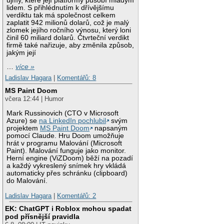
újmy, které její platformy působí mladým
lidem. S přihlédnutím k dřívějšímu
verdiktu tak má společnost celkem
zaplatit 942 milionů dolarů, což je malý
zlomek jejího ročního výnosu, který loni
činil 60 miliard dolarů. Čtvrteční verdikt
firmě také nařizuje, aby změnila způsob,
jakým její
…
více »
Ladislav Hagara
|
Komentářů: 8
MS Paint Doom
včera 12:44 | Humor
Mark Russinovich (CTO v Microsoft
Azure) se
na LinkedIn pochlubil
svým
projektem
MS Paint Doom
napsaným
pomocí Claude. Hru Doom umožňuje
hrát v programu Malování (Microsoft
Paint). Malování funguje jako monitor.
Herní engine (ViZDoom) běží na pozadí
a každý vykreslený snímek hry vkládá
automaticky přes schránku (clipboard)
do Malování.
Ladislav Hagara
|
Komentářů: 2
EK: ChatGPT i Roblox mohou spadat
pod přísnější pravidla