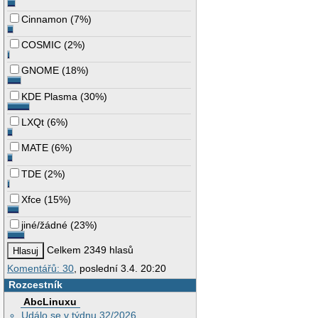
Cinnamon
(
7%
)
COSMIC
(
2%
)
GNOME
(
18%
)
KDE Plasma
(
30%
)
LXQt
(
6%
)
MATE
(
6%
)
TDE
(
2%
)
Xfce
(
15%
)
jiné/žádné
(
23%
)
Celkem 2349 hlasů
Komentářů: 30
, poslední 3.4. 20:20
Rozcestník
AbcLinuxu
Událo se v týdnu 32/2026