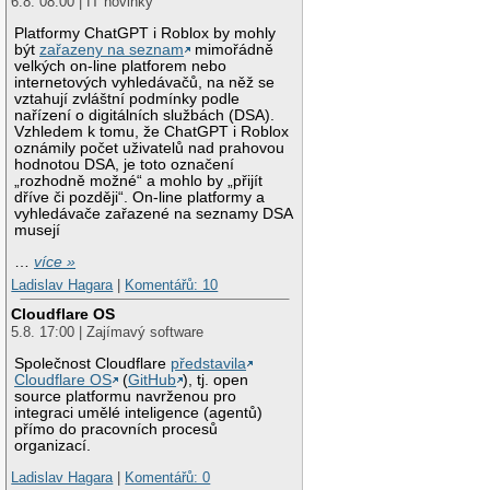
6.8. 08:00 | IT novinky
Platformy ChatGPT i Roblox by mohly
být
zařazeny na seznam
mimořádně
velkých on-line platforem nebo
internetových vyhledávačů, na něž se
vztahují zvláštní podmínky podle
nařízení o digitálních službách (DSA).
Vzhledem k tomu, že ChatGPT i Roblox
oznámily počet uživatelů nad prahovou
hodnotou DSA, je toto označení
„rozhodně možné“ a mohlo by „přijít
dříve či později“. On-line platformy a
vyhledávače zařazené na seznamy DSA
musejí
…
více »
Ladislav Hagara
|
Komentářů: 10
Cloudflare OS
5.8. 17:00 | Zajímavý software
Společnost Cloudflare
představila
Cloudflare OS
(
GitHub
), tj. open
source platformu navrženou pro
integraci umělé inteligence (agentů)
přímo do pracovních procesů
organizací.
Ladislav Hagara
|
Komentářů: 0