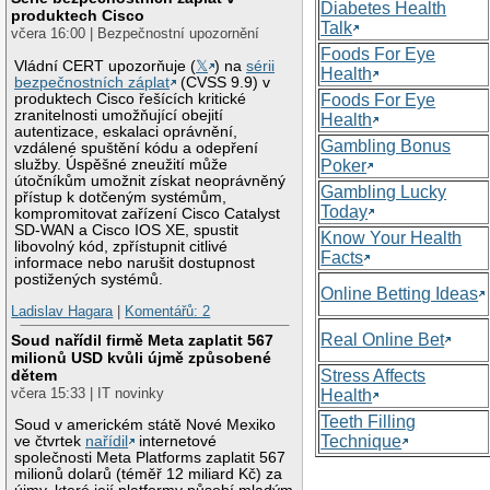
Diabetes Health
produktech Cisco
Talk
včera 16:00 | Bezpečnostní upozornění
Foods For Eye
Vládní CERT upozorňuje (
𝕏
) na
sérii
Health
bezpečnostních záplat
(CVSS 9.9) v
produktech Cisco řešících kritické
Foods For Eye
zranitelnosti umožňující obejití
Health
autentizace, eskalaci oprávnění,
Gambling Bonus
vzdálené spuštění kódu a odepření
služby. Úspěšné zneužití může
Poker
útočníkům umožnit získat neoprávněný
Gambling Lucky
přístup k dotčeným systémům,
Today
kompromitovat zařízení Cisco Catalyst
SD-WAN a Cisco IOS XE, spustit
Know Your Health
libovolný kód, zpřístupnit citlivé
Facts
informace nebo narušit dostupnost
postižených systémů.
Online Betting Ideas
Ladislav Hagara
|
Komentářů: 2
Real Online Bet
Soud nařídil firmě Meta zaplatit 567
milionů USD kvůli újmě způsobené
Stress Affects
dětem
včera 15:33 | IT novinky
Health
Teeth Filling
Soud v americkém státě Nové Mexiko
Technique
ve čtvrtek
nařídil
internetové
společnosti Meta Platforms zaplatit 567
milionů dolarů (téměř 12 miliard Kč) za