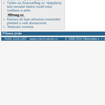
Týden na ScienceMag.cz: Vylepšený
test nenašel žádný rozdíl mezi
vodíkem a antiv
HDmag.cz
Kamery do bytu přinesou maximální
přehled o vaší domácnosti
Testovací novinka
Píšeme jinde
ISSN 1214-1267
www.czech-server.cz
© 1999-2015
Nitemedia s. r. 