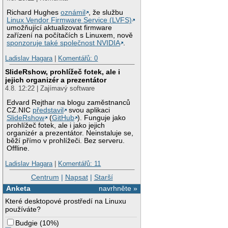
Richard Hughes
oznámil
, že službu
Linux Vendor Firmware Service (LVFS)
umožňující aktualizovat firmware
zařízení na počítačích s Linuxem, nově
sponzoruje také společnost NVIDIA
.
Ladislav Hagara
|
Komentářů: 0
SlideRshow, prohlížeč fotek, ale i
jejich organizér a prezentátor
4.8. 12:22 | Zajímavý software
Edvard Rejthar na blogu zaměstnanců
CZ.NIC
představil
svou aplikaci
SlideRshow
(
GitHub
). Funguje jako
prohlížeč fotek, ale i jako jejich
organizér a prezentátor. Neinstaluje se,
běží přímo v prohlížeči. Bez serveru.
Offline.
Ladislav Hagara
|
Komentářů: 11
Centrum
|
Napsat
|
Starší
Anketa
navrhněte »
Které desktopové prostředí na Linuxu
používáte?
Budgie
(
10%
)