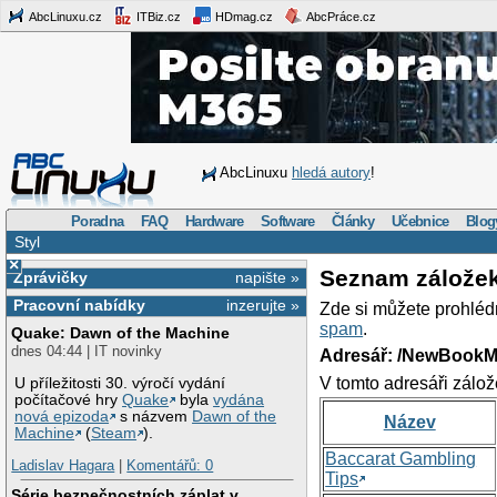
AbcLinuxu.cz
ITBiz.cz
HDmag.cz
AbcPráce.cz
AbcLinuxu
hledá autory
!
Poradna
FAQ
Hardware
Software
Články
Učebnice
Blog
Styl
×
Seznam zálože
Zprávičky
napište »
Pracovní nabídky
inzerujte »
Zde si můžete prohléd
spam
.
Quake: Dawn of the Machine
dnes 04:44 | IT novinky
Adresář: /NewBookM
V tomto adresáři zálož
U příležitosti 30. výročí vydání
počítačové hry
Quake
byla
vydána
nová epizoda
s názvem
Dawn of the
Název
Machine
(
Steam
).
Baccarat Gambling
Ladislav Hagara
|
Komentářů: 0
Tips
Série bezpečnostních záplat v