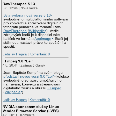
RawTherapee 5.13
5.8. 12:44 | Nová verze
Byla vydána nová verze 5.13
svobodného multiplatformního softwaru
pro konverzi a zpracování digitálních
fotografií primárně ve formátů RAW
RawTherapee
(
Wikipedie
). Vedle
zdrojových kódů je k dispozici také
balíček ve formátu
AppImage
. Stačí jej
stáhnout, nastavit právo ke spuštění a
spustit.
Ladislav Hagara
|
Komentářů: 0
FFmpeg 9.0 "Lei"
4.8. 20:44 | Zajímavý článek
Jean-Baptiste Kempf na svém blogu
představil novou verzi 9.0 "Lei"
kolekce
svobodného softwaru umožňujícího
nahrávání, konverzi a streamovaní
digitálního zvuku a obrazu
FFmpeg
(
Wikipedie
).
Ladislav Hagara
|
Komentářů: 0
NVIDIA sponzorem služby Linux
Vendor Firmware Service (LVFS)
4.8. 20:11 | Komunita