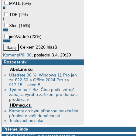
MATE
(
6%
)
TDE
(
2%
)
Xfce
(
15%
)
jiné/žádné
(
23%
)
Celkem 2326 hlasů
Komentářů: 30
, poslední 3.4. 20:20
Rozcestník
AbcLinuxu
Ušetřete 30 %: Windows 11 Pro jen
za €22,50 a Office 2024 Pro za
€17,15 – akce B
Týden na ITBiz: Čína podle zdrojů
zahájila výrobu zařízení pro domácí
produkci v
HDmag.cz
Kamery do bytu přinesou maximální
přehled o vaší domácnosti
Testovací novinka
Píšeme jinde