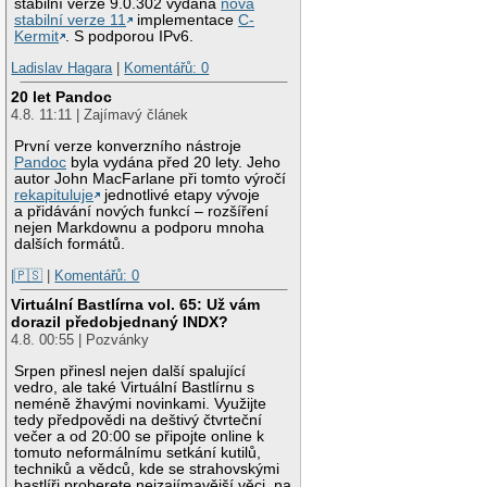
stabilní verze 9.0.302 vydána
nová
stabilní verze 11
implementace
C-
Kermit
. S podporou IPv6.
Ladislav Hagara
|
Komentářů: 0
20 let Pandoc
4.8. 11:11 | Zajímavý článek
První verze konverzního nástroje
Pandoc
byla vydána před 20 lety. Jeho
autor John MacFarlane při tomto výročí
rekapituluje
jednotlivé etapy vývoje
a přidávání nových funkcí – rozšíření
nejen Markdownu a podporu mnoha
dalších formátů.
|🇵🇸
|
Komentářů: 0
Virtuální Bastlírna vol. 65: Už vám
dorazil předobjednaný INDX?
4.8. 00:55 | Pozvánky
Srpen přinesl nejen další spalující
vedro, ale také Virtuální Bastlírnu s
neméně žhavými novinkami. Využijte
tedy předpovědi na deštivý čtvrteční
večer a od 20:00 se připojte online k
tomuto neformálnímu setkání kutilů,
techniků a vědců, kde se strahovskými
bastlíři proberete nejzajímavější věci, na