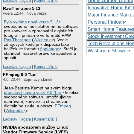
Home Garden Dream
Ladislav Hagara
|
Komentářů: 0
Innovative Home Kitc
RawTherapee 5.13
včera 12:44 | Nová verze
Major Finance Market
Personal Finloan
Byla vydána nová verze 5.13
svobodného multiplatformního softwaru
Smart Home Feature
pro konverzi a zpracování digitálních
fotografií primárně ve formátů RAW
Stock Investment Cred
RawTherapee
(
Wikipedie
). Vedle
Tech Revolutions Ne
zdrojových kódů je k dispozici také
balíček ve formátu
AppImage
. Stačí jej
Washroom Shower
stáhnout, nastavit právo ke spuštění a
spustit.
Ladislav Hagara
|
Komentářů: 0
FFmpeg 9.0 "Lei"
4.8. 20:44 | Zajímavý článek
Jean-Baptiste Kempf na svém blogu
představil novou verzi 9.0 "Lei"
kolekce
svobodného softwaru umožňujícího
nahrávání, konverzi a streamovaní
digitálního zvuku a obrazu
FFmpeg
(
Wikipedie
).
Ladislav Hagara
|
Komentářů: 1
NVIDIA sponzorem služby Linux
Vendor Firmware Service (LVFS)