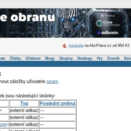
Inzerujte
na AbcPráce.cz od 950 Kč
are
Články
Učebnice
Blogy
Skupiny
Desktopy
Hry
Slovník
Kdo
k
nout záložky uživatele
spam
.
ek jsou následující stránky:
Typ
Poslední změna
externí odkaz
---
externí odkaz
---
ure
externí odkaz
---