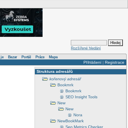
Rozšířené hledání
 je
Bazar
Portál
Práce
Mapa
Přihlášení
|
Registrace
Struktura adresářů
kořenový adresář
Bookmrk
Bookmrk
SEO Insight Tools
New
New
Nora
NewBookMark
Seo Metrics Checker