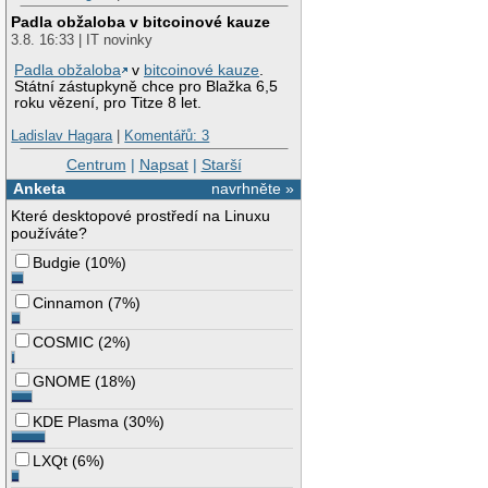
Padla obžaloba v bitcoinové kauze
3.8. 16:33 | IT novinky
Padla obžaloba
v
bitcoinové kauze
.
Státní zástupkyně chce pro Blažka 6,5
roku vězení, pro Titze 8 let.
Ladislav Hagara
|
Komentářů: 3
Centrum
|
Napsat
|
Starší
Anketa
navrhněte »
Které desktopové prostředí na Linuxu
používáte?
Budgie
(
10%
)
Cinnamon
(
7%
)
COSMIC
(
2%
)
GNOME
(
18%
)
KDE Plasma
(
30%
)
LXQt
(
6%
)