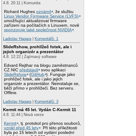
4.8. 20:11 | Komunita
Richard Hughes
oznámil
, že službu
Linux Vendor Firmware Service (LVFS)
umožňující aktualizovat firmware
zařízení na počítačích s Linuxem, nově
sponzoruje také společnost NVIDIA
.
Ladislav Hagara
|
Komentářů: 1
SlideRshow, prohlížeč fotek, ale i
jejich organizér a prezentátor
4.8. 12:22 | Zajímavý software
Edvard Rejthar na blogu zaměstnanců
CZ.NIC
představil
svou aplikaci
SlideRshow
(
GitHub
). Funguje jako
prohlížeč fotek, ale i jako jejich
organizér a prezentátor. Neinstaluje se,
běží přímo v prohlížeči. Bez serveru.
Offline.
Ladislav Hagara
|
Komentářů: 3
Kermit má 45 let. Vydán C-Kermit 11
4.8. 11:44 | Nová verze
Kermit
, tj. protokol pro přenos souborů,
vznikl před 45 lety
. Při této příležitosti
byla po 15 letech od vydání poslední