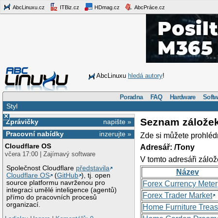
AbcLinuxu.cz
ITBiz.cz
HDmag.cz
AbcPráce.cz
AbcLinuxu
hledá autory
!
Poradna
FAQ
Hardware
Softw
Styl
×
Seznam zálože
Zprávičky
napište »
Pracovní nabídky
inzerujte »
Zde si můžete prohléd
Cloudflare OS
Adresář: /Tony
včera 17:00 | Zajímavý software
V tomto adresáři zálož
Společnost Cloudflare
představila
Název
Cloudflare OS
(
GitHub
), tj. open
source platformu navrženou pro
Forex Currency Meter
integraci umělé inteligence (agentů)
Forex Trader Market
přímo do pracovních procesů
organizací.
Home Furniture Treas