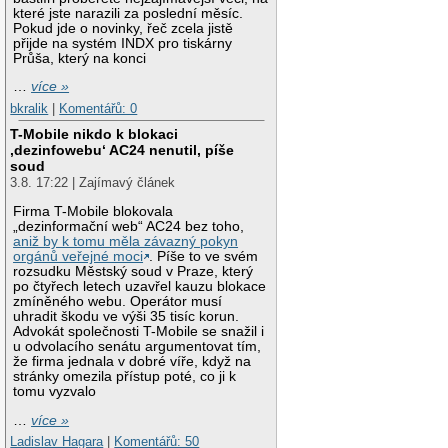
které jste narazili za poslední měsíc.
Pokud jde o novinky, řeč zcela jistě
přijde na systém INDX pro tiskárny
Průša, který na konci
…
více »
bkralik
|
Komentářů: 0
T-Mobile nikdo k blokaci
‚dezinfowebu‘ AC24 nenutil, píše
soud
3.8. 17:22 | Zajímavý článek
Firma T-Mobile blokovala
„dezinformační web“ AC24 bez toho,
aniž by k tomu měla závazný pokyn
orgánů veřejné moci
. Píše to ve svém
rozsudku Městský soud v Praze, který
po čtyřech letech uzavřel kauzu blokace
zmíněného webu. Operátor musí
uhradit škodu ve výši 35 tisíc korun.
Advokát společnosti T-Mobile se snažil i
u odvolacího senátu argumentovat tím,
že firma jednala v dobré víře, když na
stránky omezila přístup poté, co ji k
tomu vyzvalo
…
více »
Ladislav Hagara
|
Komentářů: 50