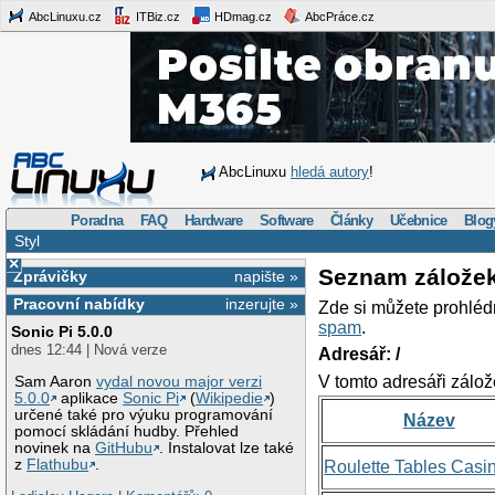
AbcLinuxu.cz
ITBiz.cz
HDmag.cz
AbcPráce.cz
AbcLinuxu
hledá autory
!
Poradna
FAQ
Hardware
Software
Články
Učebnice
Blog
Styl
×
Seznam zálože
Zprávičky
napište »
Pracovní nabídky
inzerujte »
Zde si můžete prohléd
spam
.
Sonic Pi 5.0.0
dnes 12:44 | Nová verze
Adresář: /
V tomto adresáři zálož
Sam Aaron
vydal novou major verzi
5.0.0
aplikace
Sonic Pi
(
Wikipedie
)
určené také pro výuku programování
Název
pomocí skládání hudby. Přehled
novinek na
GitHubu
. Instalovat lze také
z
Flathubu
.
Roulette Tables Casi