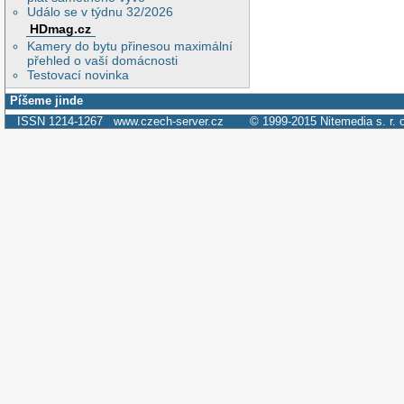
Událo se v týdnu 32/2026
HDmag.cz
Kamery do bytu přinesou maximální
přehled o vaší domácnosti
Testovací novinka
Píšeme jinde
ISSN 1214-1267
www.czech-server.cz
© 1999-2015
Nitemedia s. r. 