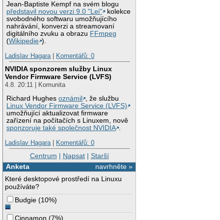
Jean-Baptiste Kempf na svém blogu
představil novou verzi 9.0 "Lei"
kolekce
svobodného softwaru umožňujícího
nahrávání, konverzi a streamovaní
digitálního zvuku a obrazu
FFmpeg
(
Wikipedie
).
Ladislav Hagara
|
Komentářů: 0
NVIDIA sponzorem služby Linux
Vendor Firmware Service (LVFS)
4.8. 20:11 | Komunita
Richard Hughes
oznámil
, že službu
Linux Vendor Firmware Service (LVFS)
umožňující aktualizovat firmware
zařízení na počítačích s Linuxem, nově
sponzoruje také společnost NVIDIA
.
Ladislav Hagara
|
Komentářů: 0
Centrum
|
Napsat
|
Starší
Anketa
navrhněte »
Které desktopové prostředí na Linuxu
používáte?
Budgie
(
10%
)
Cinnamon
(
7%
)