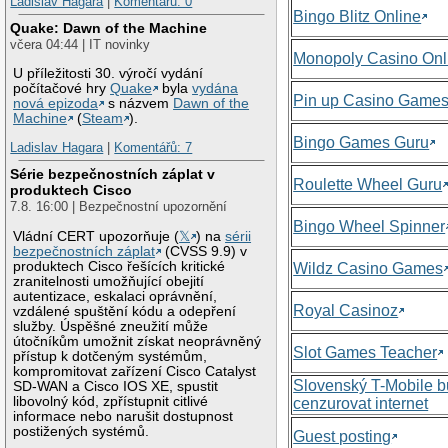
Ladislav Hagara
|
Komentářů: 0
Bingo Blitz Online
Quake: Dawn of the Machine
včera 04:44 | IT novinky
Monopoly Casino Onl
U příležitosti 30. výročí vydání
počítačové hry
Quake
byla
vydána
Pin up Casino Game
nová epizoda
s názvem
Dawn of the
Machine
(
Steam
).
Bingo Games Guru
Ladislav Hagara
|
Komentářů: 7
Série bezpečnostních záplat v
Roulette Wheel Guru
produktech Cisco
7.8. 16:00 | Bezpečnostní upozornění
Bingo Wheel Spinner
Vládní CERT upozorňuje (
𝕏
) na
sérii
bezpečnostních záplat
(CVSS 9.9) v
produktech Cisco řešících kritické
Wildz Casino Games
zranitelnosti umožňující obejití
autentizace, eskalaci oprávnění,
Royal Casinoz
vzdálené spuštění kódu a odepření
služby. Úspěšné zneužití může
útočníkům umožnit získat neoprávněný
Slot Games Teacher
přístup k dotčeným systémům,
kompromitovat zařízení Cisco Catalyst
Slovenský T-Mobile 
SD-WAN a Cisco IOS XE, spustit
libovolný kód, zpřístupnit citlivé
cenzurovat internet
informace nebo narušit dostupnost
postižených systémů.
Guest posting