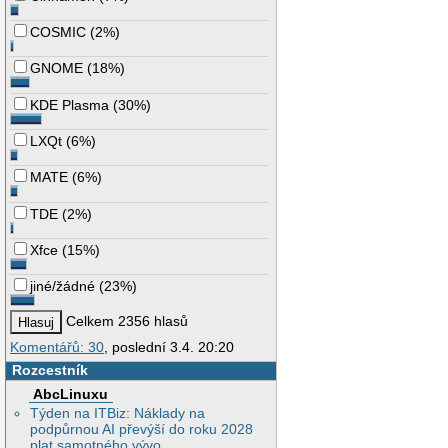
COSMIC
(
2%
)
GNOME
(
18%
)
KDE Plasma
(
30%
)
LXQt
(
6%
)
MATE
(
6%
)
TDE
(
2%
)
Xfce
(
15%
)
jiné/žádné
(
23%
)
Celkem 2356 hlasů
Komentářů: 30
, poslední 3.4. 20:20
Rozcestník
AbcLinuxu
Týden na ITBiz: Náklady na
podpůrnou AI převýší do roku 2028
plat samotného vývo