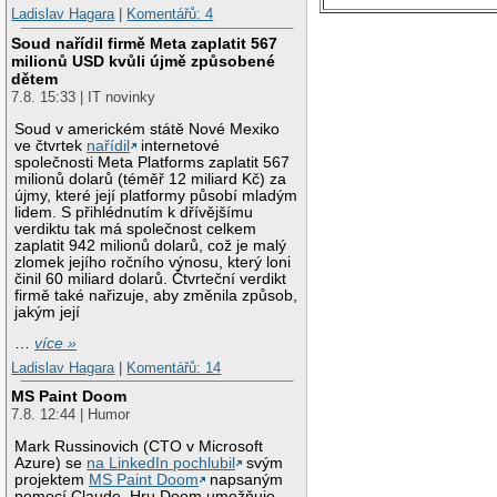
Ladislav Hagara
|
Komentářů: 4
Soud nařídil firmě Meta zaplatit 567
milionů USD kvůli újmě způsobené
dětem
7.8. 15:33 | IT novinky
Soud v americkém státě Nové Mexiko
ve čtvrtek
nařídil
internetové
společnosti Meta Platforms zaplatit 567
milionů dolarů (téměř 12 miliard Kč) za
újmy, které její platformy působí mladým
lidem. S přihlédnutím k dřívějšímu
verdiktu tak má společnost celkem
zaplatit 942 milionů dolarů, což je malý
zlomek jejího ročního výnosu, který loni
činil 60 miliard dolarů. Čtvrteční verdikt
firmě také nařizuje, aby změnila způsob,
jakým její
…
více »
Ladislav Hagara
|
Komentářů: 14
MS Paint Doom
7.8. 12:44 | Humor
Mark Russinovich (CTO v Microsoft
Azure) se
na LinkedIn pochlubil
svým
projektem
MS Paint Doom
napsaným
pomocí Claude. Hru Doom umožňuje