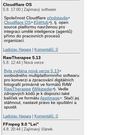
Cloudflare OS
5.8. 17:00 | Zajímavý software
Společnost Cloudflare
představila
Cloudflare OS
(
GitHub
), tj. open
source platformu navrženou pro
integraci umělé inteligence (agentů)
přímo do pracovních procesů
organizací.
Ladislav Hagara
|
Komentářů: 0
RawTherapee 5.13
5.8. 12:44 | Nová verze
Byla vydána nová verze 5.13
svobodného multiplatformního softwaru
pro konverzi a zpracování digitálních
fotografií primárně ve formátů RAW
RawTherapee
(
Wikipedie
). Vedle
zdrojových kódů je k dispozici také
balíček ve formátu
AppImage
. Stačí jej
stáhnout, nastavit právo ke spuštění a
spustit.
Ladislav Hagara
|
Komentářů: 0
FFmpeg 9.0 "Lei"
4.8. 20:44 | Zajímavý článek