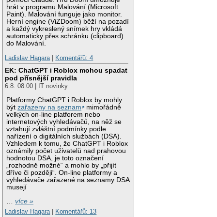
hrát v programu Malování (Microsoft
Paint). Malování funguje jako monitor.
Herní engine (ViZDoom) běží na pozadí
a každý vykreslený snímek hry vkládá
automaticky přes schránku (clipboard)
do Malování.
Ladislav Hagara
|
Komentářů: 4
EK: ChatGPT i Roblox mohou spadat
pod přísnější pravidla
6.8. 08:00 | IT novinky
Platformy ChatGPT i Roblox by mohly
být
zařazeny na seznam
mimořádně
velkých on-line platforem nebo
internetových vyhledávačů, na něž se
vztahují zvláštní podmínky podle
nařízení o digitálních službách (DSA).
Vzhledem k tomu, že ChatGPT i Roblox
oznámily počet uživatelů nad prahovou
hodnotou DSA, je toto označení
„rozhodně možné“ a mohlo by „přijít
dříve či později“. On-line platformy a
vyhledávače zařazené na seznamy DSA
musejí
…
více »
Ladislav Hagara
|
Komentářů: 13