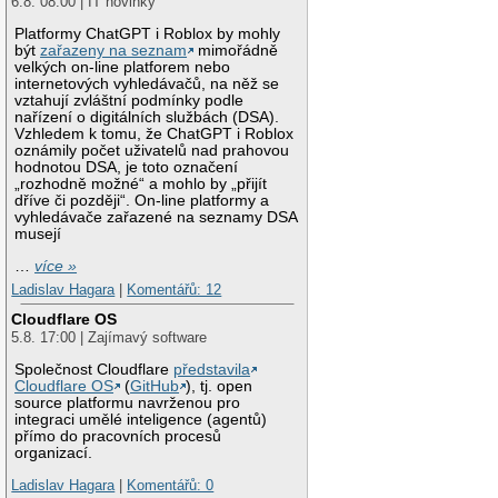
6.8. 08:00 | IT novinky
Platformy ChatGPT i Roblox by mohly
být
zařazeny na seznam
mimořádně
velkých on-line platforem nebo
internetových vyhledávačů, na něž se
vztahují zvláštní podmínky podle
nařízení o digitálních službách (DSA).
Vzhledem k tomu, že ChatGPT i Roblox
oznámily počet uživatelů nad prahovou
hodnotou DSA, je toto označení
„rozhodně možné“ a mohlo by „přijít
dříve či později“. On-line platformy a
vyhledávače zařazené na seznamy DSA
musejí
…
více »
Ladislav Hagara
|
Komentářů: 12
Cloudflare OS
5.8. 17:00 | Zajímavý software
Společnost Cloudflare
představila
Cloudflare OS
(
GitHub
), tj. open
source platformu navrženou pro
integraci umělé inteligence (agentů)
přímo do pracovních procesů
organizací.
Ladislav Hagara
|
Komentářů: 0