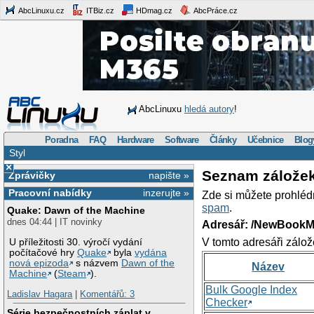
AbcLinuxu.cz
ITBiz.cz
HDmag.cz
AbcPráce.cz
AbcLinuxu
hledá autory
!
Poradna
FAQ
Hardware
Software
Články
Učebnice
Blog
Styl
×
Seznam zálože
Zprávičky
napište »
Pracovní nabídky
inzerujte »
Zde si můžete prohléd
spam
.
Quake: Dawn of the Machine
dnes 04:44 | IT novinky
Adresář: /NewBookM
V tomto adresáři zálož
U příležitosti 30. výročí vydání
počítačové hry
Quake
byla
vydána
nová epizoda
s názvem
Dawn of the
Název
Machine
(
Steam
).
Bulk Google Index
Ladislav Hagara
|
Komentářů: 3
Checker
Série bezpečnostních záplat v