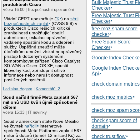
Bulk Majestic Trust F
produktech Cisco
Checker
včera 16:00 | Bezpečnostní upozornění
Free Majestic Trust F
Vládní CERT upozorňuje (
𝕏
) na
sérii
Checker
bezpečnostních záplat
(CVSS 9.9) v
produktech Cisco řešících kritické
free moz spam score
zranitelnosti umožňující obejití
checker
autentizace, eskalaci oprávnění,
Free Spam Score
vzdálené spuštění kódu a odepření
služby. Úspěšné zneužití může
Checker
útočníkům umožnit získat neoprávněný
přístup k dotčeným systémům,
Google Index Checke
kompromitovat zařízení Cisco Catalyst
SD-WAN a Cisco IOS XE, spustit
Google Index Checke
libovolný kód, zpřístupnit citlivé
Api
informace nebo narušit dostupnost
postižených systémů.
check domain metrics
Ladislav Hagara
|
Komentářů: 2
check moz metrics
Soud nařídil firmě Meta zaplatit 567
milionů USD kvůli újmě způsobené
dětem
check moz spam scor
včera 15:33 | IT novinky
check spam score of
Soud v americkém státě Nové Mexiko
domain
ve čtvrtek
nařídil
internetové
společnosti Meta Platforms zaplatit 567
milionů dolarů (téměř 12 miliard Kč) za
check trust flow