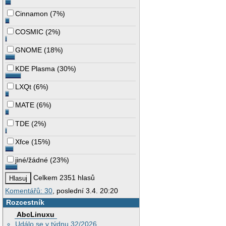
Cinnamon
(
7%
)
COSMIC
(
2%
)
GNOME
(
18%
)
KDE Plasma
(
30%
)
LXQt
(
6%
)
MATE
(
6%
)
TDE
(
2%
)
Xfce
(
15%
)
jiné/žádné
(
23%
)
Celkem 2351 hlasů
Komentářů: 30
, poslední 3.4. 20:20
Rozcestník
AbcLinuxu
Událo se v týdnu 32/2026