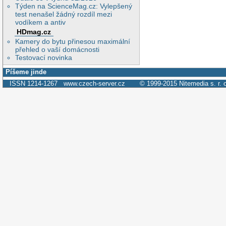
Týden na ScienceMag.cz: Vylepšený
test nenašel žádný rozdíl mezi
vodíkem a antiv
HDmag.cz
Kamery do bytu přinesou maximální
přehled o vaší domácnosti
Testovací novinka
Píšeme jinde
ISSN 1214-1267
www.czech-server.cz
© 1999-2015
Nitemedia s. r. 