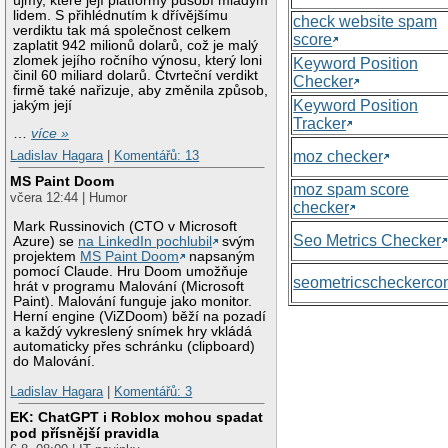
újmy, které její platformy působí mladým
lidem. S přihlédnutím k dřívějšímu
check website spam
verdiktu tak má společnost celkem
score
zaplatit 942 milionů dolarů, což je malý
zlomek jejího ročního výnosu, který loni
Keyword Position
činil 60 miliard dolarů. Čtvrteční verdikt
Checker
firmě také nařizuje, aby změnila způsob,
Keyword Position
jakým její
Tracker
…
více »
moz checker
Ladislav Hagara
|
Komentářů: 13
MS Paint Doom
moz spam score
včera 12:44 | Humor
checker
Mark Russinovich (CTO v Microsoft
Seo Metrics Checker
Azure) se
na LinkedIn pochlubil
svým
projektem
MS Paint Doom
napsaným
pomocí Claude. Hru Doom umožňuje
seometricscheckerc
hrát v programu Malování (Microsoft
Paint). Malování funguje jako monitor.
Herní engine (ViZDoom) běží na pozadí
a každý vykreslený snímek hry vkládá
automaticky přes schránku (clipboard)
do Malování.
Ladislav Hagara
|
Komentářů: 3
EK: ChatGPT i Roblox mohou spadat
pod přísnější pravidla