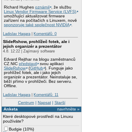
Richard Hughes
oznámil
, že službu
Linux Vendor Firmware Service (LVFS)
umožňující aktualizovat firmware
zařízení na počítačích s Linuxem, nově
sponzoruje také společnost NVIDIA
.
Ladislav Hagara
|
Komentářů: 0
SlideRshow, prohlížeč fotek, ale i
jejich organizér a prezentátor
4.8. 12:22 | Zajímavý software
Edvard Rejthar na blogu zaměstnanců
CZ.NIC
představil
svou aplikaci
SlideRshow
(
GitHub
). Funguje jako
prohlížeč fotek, ale i jako jejich
organizér a prezentátor. Neinstaluje se,
běží přímo v prohlížeči. Bez serveru.
Offline.
Ladislav Hagara
|
Komentářů: 11
Centrum
|
Napsat
|
Starší
Anketa
navrhněte »
Které desktopové prostředí na Linuxu
používáte?
Budgie
(
10%
)