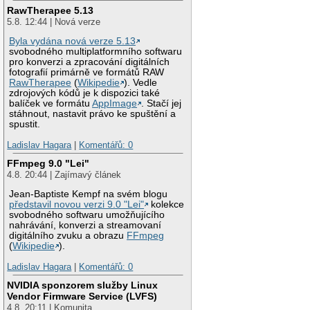
RawTherapee 5.13
5.8. 12:44 | Nová verze
Byla vydána nová verze 5.13
svobodného multiplatformního softwaru
pro konverzi a zpracování digitálních
fotografií primárně ve formátů RAW
RawTherapee
(
Wikipedie
). Vedle
zdrojových kódů je k dispozici také
balíček ve formátu
AppImage
. Stačí jej
stáhnout, nastavit právo ke spuštění a
spustit.
Ladislav Hagara
|
Komentářů: 0
FFmpeg 9.0 "Lei"
4.8. 20:44 | Zajímavý článek
Jean-Baptiste Kempf na svém blogu
představil novou verzi 9.0 "Lei"
kolekce
svobodného softwaru umožňujícího
nahrávání, konverzi a streamovaní
digitálního zvuku a obrazu
FFmpeg
(
Wikipedie
).
Ladislav Hagara
|
Komentářů: 0
NVIDIA sponzorem služby Linux
Vendor Firmware Service (LVFS)
4.8. 20:11 | Komunita