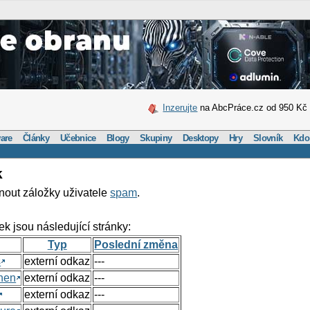
Inzerujte
na AbcPráce.cz od 950 Kč
are
Články
Učebnice
Blogy
Skupiny
Desktopy
Hry
Slovník
Kdo
k
nout záložky uživatele
spam
.
ek jsou následující stránky:
Typ
Poslední změna
s
externí odkaz
---
hen
externí odkaz
---
externí odkaz
---