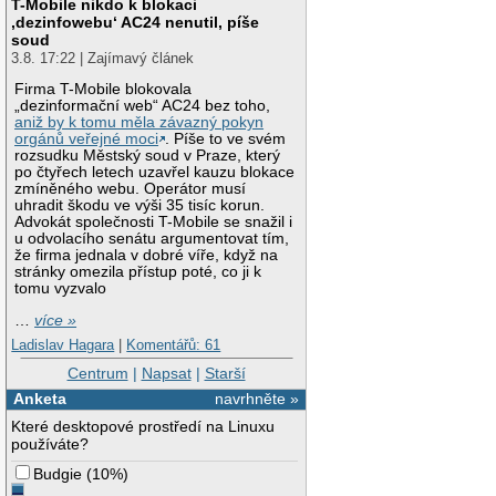
T-Mobile nikdo k blokaci
‚dezinfowebu‘ AC24 nenutil, píše
soud
3.8. 17:22 | Zajímavý článek
Firma T-Mobile blokovala
„dezinformační web“ AC24 bez toho,
aniž by k tomu měla závazný pokyn
orgánů veřejné moci
. Píše to ve svém
rozsudku Městský soud v Praze, který
po čtyřech letech uzavřel kauzu blokace
zmíněného webu. Operátor musí
uhradit škodu ve výši 35 tisíc korun.
Advokát společnosti T-Mobile se snažil i
u odvolacího senátu argumentovat tím,
že firma jednala v dobré víře, když na
stránky omezila přístup poté, co ji k
tomu vyzvalo
…
více »
Ladislav Hagara
|
Komentářů: 61
Centrum
|
Napsat
|
Starší
Anketa
navrhněte »
Které desktopové prostředí na Linuxu
používáte?
Budgie
(
10%
)