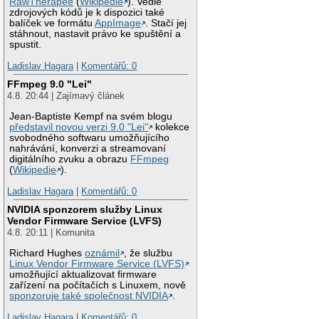
RawTherapee
(
Wikipedie
). Vedle
zdrojových kódů je k dispozici také
balíček ve formátu
AppImage
. Stačí jej
stáhnout, nastavit právo ke spuštění a
spustit.
Ladislav Hagara
|
Komentářů: 0
FFmpeg 9.0 "Lei"
4.8. 20:44 | Zajímavý článek
Jean-Baptiste Kempf na svém blogu
představil novou verzi 9.0 "Lei"
kolekce
svobodného softwaru umožňujícího
nahrávání, konverzi a streamovaní
digitálního zvuku a obrazu
FFmpeg
(
Wikipedie
).
Ladislav Hagara
|
Komentářů: 0
NVIDIA sponzorem služby Linux
Vendor Firmware Service (LVFS)
4.8. 20:11 | Komunita
Richard Hughes
oznámil
, že službu
Linux Vendor Firmware Service (LVFS)
umožňující aktualizovat firmware
zařízení na počítačích s Linuxem, nově
sponzoruje také společnost NVIDIA
.
Ladislav Hagara
|
Komentářů: 0