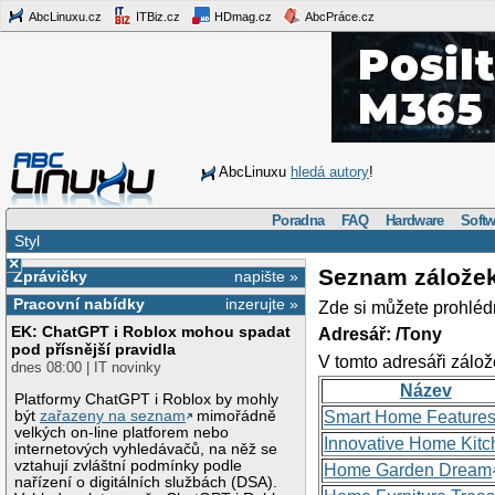
AbcLinuxu.cz
ITBiz.cz
HDmag.cz
AbcPráce.cz
AbcLinuxu
hledá autory
!
Poradna
FAQ
Hardware
Softw
Styl
×
Seznam zálože
Zprávičky
napište »
Pracovní nabídky
inzerujte »
Zde si můžete prohléd
EK: ChatGPT i Roblox mohou spadat
Adresář: /Tony
pod přísnější pravidla
V tomto adresáři zálož
dnes 08:00 | IT novinky
Název
Platformy ChatGPT i Roblox by mohly
být
zařazeny na seznam
mimořádně
Smart Home Feature
velkých on-line platforem nebo
Innovative Home Kitc
internetových vyhledávačů, na něž se
vztahují zvláštní podmínky podle
Home Garden Dream
nařízení o digitálních službách (DSA).