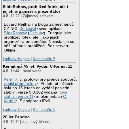
SlideRshow, prohlížeč fotek, ale i
jejich organizér a prezentátor
4.8. 12:22 | Zajímavý software
Edvard Rejthar na blogu zaměstnanců
CZ.NIC
představil
svou aplikaci
SlideRshow
(
GitHub
). Funguje jako
prohlížeč fotek, ale i jako jejich
organizér a prezentátor. Neinstaluje se,
běží přímo v prohlížeči. Bez serveru.
Offline.
Ladislav Hagara
|
Komentářů: 5
Kermit má 45 let. Vydán C-Kermit 11
4.8. 11:44 | Nová verze
Kermit
, tj. protokol pro přenos souborů,
vznikl před 45 lety
. Při této příležitosti
byla po 15 letech od vydání poslední
stabilní verze 9.0.302 vydána
nová
stabilní verze 11
implementace
C-
Kermit
. S podporou IPv6.
Ladislav Hagara
|
Komentářů: 0
20 let Pandoc
4.8. 11:11 | Zajímavý článek