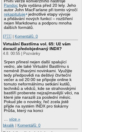
První verze konverzního nástroje
Pandoc
byla vydána před 20 lety. Jeho
autor John MacFarlane při tomto výročí
rekapituluje
jednotlivé etapy vývoje
a přidávání nových funkcí – rozšíření
nejen Markdownu a podporu mnoha
dalších formátů.
|🇵🇸
|
Komentářů: 0
Virtuální Bastlírna vol. 65: Už vám
dorazil předobjednaný INDX?
4.8. 00:55 | Pozvánky
Srpen přinesl nejen další spalující
vedro, ale také Virtuální Bastlírnu s
neméně žhavými novinkami. Využijte
tedy předpovědi na deštivý čtvrteční
večer a od 20:00 se připojte online k
tomuto neformálnímu setkání kutilů,
techniků a vědců, kde se strahovskými
bastlíři proberete nejzajímavější věci, na
které jste narazili za poslední měsíc.
Pokud jde o novinky, řeč zcela jistě
přijde na systém INDX pro tiskárny
Průša, který na konci
…
více »
bkralik
|
Komentářů: 0