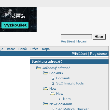
Rozšířené hledání
 je
Bazar
Portál
Práce
Mapa
Přihlášení
|
Registrace
Struktura adresářů
kořenový adresář
Bookmrk
Bookmrk
SEO Insight Tools
New
New
Nora
NewBookMark
Seo Metrics Checker