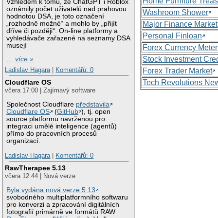
Home Furniture Treas
Vzhledem k tomu, že ChatGPT i Roblox
oznámily počet uživatelů nad prahovou
Washroom Shower
hodnotou DSA, je toto označení
„rozhodně možné“ a mohlo by „přijít
Major Finance Market
dříve či později“. On-line platformy a
Personal Finloan
vyhledávače zařazené na seznamy DSA
musejí
Forex Currency Meter
Stock Investment Cred
…
více »
Ladislav Hagara
|
Komentářů: 0
Forex Trader Market
Tech Revolutions Ne
Cloudflare OS
včera 17:00 | Zajímavý software
Společnost Cloudflare
představila
Cloudflare OS
(
GitHub
), tj. open
source platformu navrženou pro
integraci umělé inteligence (agentů)
přímo do pracovních procesů
organizací.
Ladislav Hagara
|
Komentářů: 0
RawTherapee 5.13
včera 12:44 | Nová verze
Byla vydána nová verze 5.13
svobodného multiplatformního softwaru
pro konverzi a zpracování digitálních
fotografií primárně ve formátů RAW