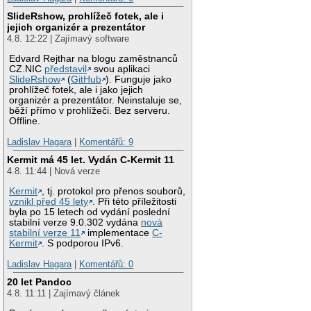
SlideRshow, prohlížeč fotek, ale i
jejich organizér a prezentátor
4.8. 12:22 | Zajímavý software
Edvard Rejthar na blogu zaměstnanců
CZ.NIC
představil
svou aplikaci
SlideRshow
(
GitHub
). Funguje jako
prohlížeč fotek, ale i jako jejich
organizér a prezentátor. Neinstaluje se,
běží přímo v prohlížeči. Bez serveru.
Offline.
Ladislav Hagara
|
Komentářů: 9
Kermit má 45 let. Vydán C-Kermit 11
4.8. 11:44 | Nová verze
Kermit
, tj. protokol pro přenos souborů,
vznikl před 45 lety
. Při této příležitosti
byla po 15 letech od vydání poslední
stabilní verze 9.0.302 vydána
nová
stabilní verze 11
implementace
C-
Kermit
. S podporou IPv6.
Ladislav Hagara
|
Komentářů: 0
20 let Pandoc
4.8. 11:11 | Zajímavý článek