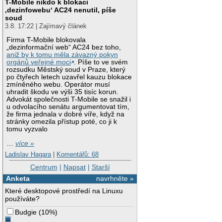
T-Mobile nikdo k blokaci
‚dezinfowebu‘ AC24 nenutil, píše
soud
3.8. 17:22 | Zajímavý článek
Firma T-Mobile blokovala
„dezinformační web“ AC24 bez toho,
aniž by k tomu měla závazný pokyn
orgánů veřejné moci
. Píše to ve svém
rozsudku Městský soud v Praze, který
po čtyřech letech uzavřel kauzu blokace
zmíněného webu. Operátor musí
uhradit škodu ve výši 35 tisíc korun.
Advokát společnosti T-Mobile se snažil i
u odvolacího senátu argumentovat tím,
že firma jednala v dobré víře, když na
stránky omezila přístup poté, co ji k
tomu vyzvalo
…
více »
Ladislav Hagara
|
Komentářů: 68
Centrum
|
Napsat
|
Starší
Anketa
navrhněte »
Které desktopové prostředí na Linuxu
používáte?
Budgie
(
10%
)