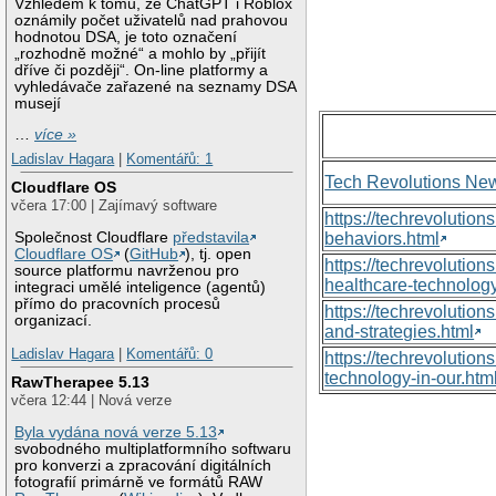
Vzhledem k tomu, že ChatGPT i Roblox
oznámily počet uživatelů nad prahovou
hodnotou DSA, je toto označení
„rozhodně možné“ a mohlo by „přijít
dříve či později“. On-line platformy a
vyhledávače zařazené na seznamy DSA
musejí
…
více »
Ladislav Hagara
|
Komentářů: 1
Tech Revolutions Ne
Cloudflare OS
včera 17:00 | Zajímavý software
https://techrevolutio
Společnost Cloudflare
představila
behaviors.html
Cloudflare OS
(
GitHub
), tj. open
https://techrevoluti
source platformu navrženou pro
healthcare-technology
integraci umělé inteligence (agentů)
přímo do pracovních procesů
https://techrevolutio
organizací.
and-strategies.html
Ladislav Hagara
|
Komentářů: 0
https://techrevolutio
technology-in-our.htm
RawTherapee 5.13
včera 12:44 | Nová verze
Byla vydána nová verze 5.13
svobodného multiplatformního softwaru
pro konverzi a zpracování digitálních
fotografií primárně ve formátů RAW