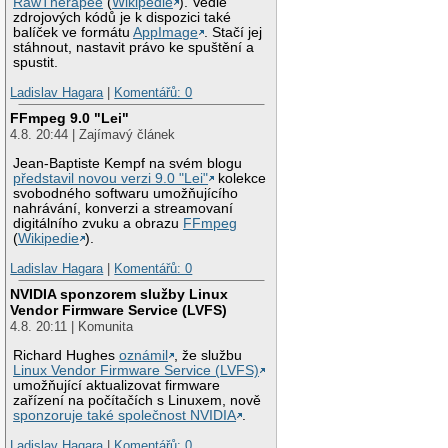
RawTherapee
(
Wikipedie
). Vedle
zdrojových kódů je k dispozici také
balíček ve formátu
AppImage
. Stačí jej
stáhnout, nastavit právo ke spuštění a
spustit.
Ladislav Hagara
|
Komentářů: 0
FFmpeg 9.0 "Lei"
4.8. 20:44 | Zajímavý článek
Jean-Baptiste Kempf na svém blogu
představil novou verzi 9.0 "Lei"
kolekce
svobodného softwaru umožňujícího
nahrávání, konverzi a streamovaní
digitálního zvuku a obrazu
FFmpeg
(
Wikipedie
).
Ladislav Hagara
|
Komentářů: 0
NVIDIA sponzorem služby Linux
Vendor Firmware Service (LVFS)
4.8. 20:11 | Komunita
Richard Hughes
oznámil
, že službu
Linux Vendor Firmware Service (LVFS)
umožňující aktualizovat firmware
zařízení na počítačích s Linuxem, nově
sponzoruje také společnost NVIDIA
.
Ladislav Hagara
|
Komentářů: 0