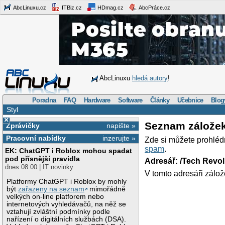
AbcLinuxu.cz
ITBiz.cz
HDmag.cz
AbcPráce.cz
AbcLinuxu
hledá autory
!
Poradna
FAQ
Hardware
Software
Články
Učebnice
Blog
Styl
×
Seznam zálože
Zprávičky
napište »
Pracovní nabídky
inzerujte »
Zde si můžete prohléd
spam
.
EK: ChatGPT i Roblox mohou spadat
pod přísnější pravidla
Adresář: /Tech Revo
dnes 08:00 | IT novinky
V tomto adresáři zálož
Platformy ChatGPT i Roblox by mohly
být
zařazeny na seznam
mimořádně
velkých on-line platforem nebo
internetových vyhledávačů, na něž se
vztahují zvláštní podmínky podle
nařízení o digitálních službách (DSA).