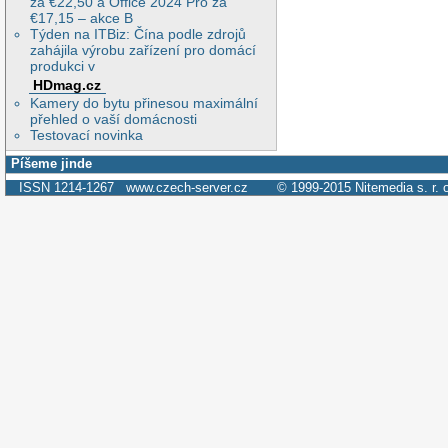
za €22,50 a Office 2024 Pro za
€17,15 – akce B
Týden na ITBiz: Čína podle zdrojů
zahájila výrobu zařízení pro domácí
produkci v
HDmag.cz
Kamery do bytu přinesou maximální
přehled o vaší domácnosti
Testovací novinka
Píšeme jinde
ISSN 1214-1267
www.czech-server.cz
© 1999-2015
Nitemedia s. r. 