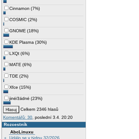
Cinnamon
(
7%
)
COSMIC
(
2%
)
GNOME
(
18%
)
KDE Plasma
(
30%
)
LXQt
(
6%
)
MATE
(
6%
)
TDE
(
2%
)
Xfce
(
15%
)
jiné/žádné
(
23%
)
Celkem 2346 hlasů
Komentářů: 30
, poslední 3.4. 20:20
Rozcestník
AbcLinuxu
Událo se v týdnu 32/2026