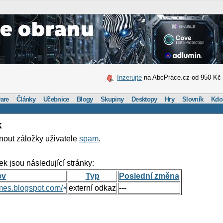
Inzerujte
na AbcPráce.cz od 950 Kč
are
Články
Učebnice
Blogy
Skupiny
Desktopy
Hry
Slovník
Kdo
k
nout záložky uživatele
spam
.
ek jsou následující stránky:
ev
Typ
Poslední změna
mes.blogspot.com/
externí odkaz
---