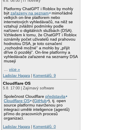
6.8. 08:00 | IT novinky
Platformy ChatGPT i Roblox by mohly
být
zařazeny na seznam
mimořádně
velkých on-line platforem nebo
internetových vyhledávačů, na něž se
vztahují zvláštní podmínky podle
nařízení o digitálních službách (DSA).
Vzhledem k tomu, že ChatGPT i Roblox
oznámily počet uživatelů nad prahovou
hodnotou DSA, je toto označení
„rozhodně možné“ a mohlo by „přijít
dříve či později“. On-line platformy a
vyhledávače zařazené na seznamy DSA
musejí
…
více »
Ladislav Hagara
|
Komentářů: 9
Cloudflare OS
5.8. 17:00 | Zajímavý software
Společnost Cloudflare
představila
Cloudflare OS
(
GitHub
), tj. open
source platformu navrženou pro
integraci umělé inteligence (agentů)
přímo do pracovních procesů
organizací.
Ladislav Hagara
|
Komentářů: 0