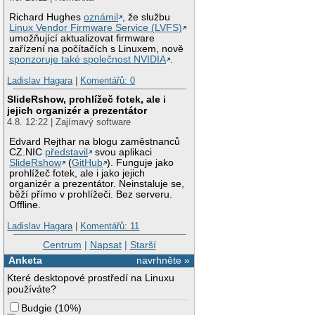
Richard Hughes
oznámil
, že službu
Linux Vendor Firmware Service (LVFS)
umožňující aktualizovat firmware
zařízení na počítačích s Linuxem, nově
sponzoruje také společnost NVIDIA
.
Ladislav Hagara
|
Komentářů: 0
SlideRshow, prohlížeč fotek, ale i
jejich organizér a prezentátor
4.8. 12:22 | Zajímavý software
Edvard Rejthar na blogu zaměstnanců
CZ.NIC
představil
svou aplikaci
SlideRshow
(
GitHub
). Funguje jako
prohlížeč fotek, ale i jako jejich
organizér a prezentátor. Neinstaluje se,
běží přímo v prohlížeči. Bez serveru.
Offline.
Ladislav Hagara
|
Komentářů: 11
Centrum
|
Napsat
|
Starší
Anketa
navrhněte »
Které desktopové prostředí na Linuxu
používáte?
Budgie
(
10%
)