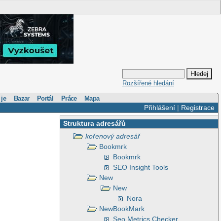
Rozšířené hledání
 je
Bazar
Portál
Práce
Mapa
Přihlášení
|
Registrace
Struktura adresářů
kořenový adresář
Bookmrk
Bookmrk
SEO Insight Tools
New
New
Nora
NewBookMark
Seo Metrics Checker