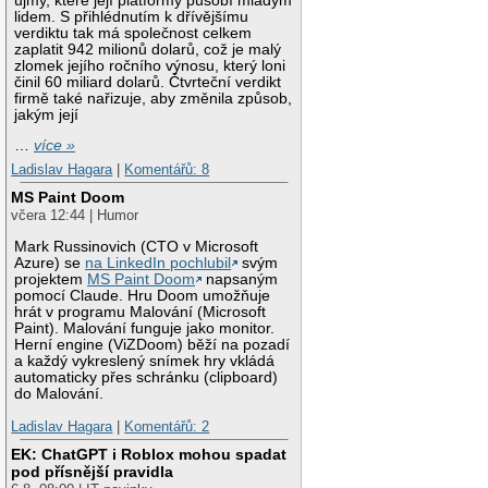
újmy, které její platformy působí mladým
lidem. S přihlédnutím k dřívějšímu
verdiktu tak má společnost celkem
zaplatit 942 milionů dolarů, což je malý
zlomek jejího ročního výnosu, který loni
činil 60 miliard dolarů. Čtvrteční verdikt
firmě také nařizuje, aby změnila způsob,
jakým její
…
více »
Ladislav Hagara
|
Komentářů: 8
MS Paint Doom
včera 12:44 | Humor
Mark Russinovich (CTO v Microsoft
Azure) se
na LinkedIn pochlubil
svým
projektem
MS Paint Doom
napsaným
pomocí Claude. Hru Doom umožňuje
hrát v programu Malování (Microsoft
Paint). Malování funguje jako monitor.
Herní engine (ViZDoom) běží na pozadí
a každý vykreslený snímek hry vkládá
automaticky přes schránku (clipboard)
do Malování.
Ladislav Hagara
|
Komentářů: 2
EK: ChatGPT i Roblox mohou spadat
pod přísnější pravidla