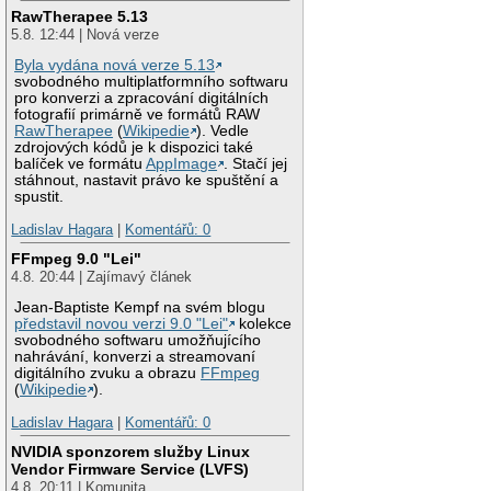
RawTherapee 5.13
5.8. 12:44 | Nová verze
Byla vydána nová verze 5.13
svobodného multiplatformního softwaru
pro konverzi a zpracování digitálních
fotografií primárně ve formátů RAW
RawTherapee
(
Wikipedie
). Vedle
zdrojových kódů je k dispozici také
balíček ve formátu
AppImage
. Stačí jej
stáhnout, nastavit právo ke spuštění a
spustit.
Ladislav Hagara
|
Komentářů: 0
FFmpeg 9.0 "Lei"
4.8. 20:44 | Zajímavý článek
Jean-Baptiste Kempf na svém blogu
představil novou verzi 9.0 "Lei"
kolekce
svobodného softwaru umožňujícího
nahrávání, konverzi a streamovaní
digitálního zvuku a obrazu
FFmpeg
(
Wikipedie
).
Ladislav Hagara
|
Komentářů: 0
NVIDIA sponzorem služby Linux
Vendor Firmware Service (LVFS)
4.8. 20:11 | Komunita