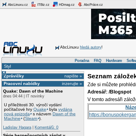
AbcLinuxu.cz
ITBiz.cz
HDmag.cz
AbcPráce.cz
AbcLinuxu
hledá autory
!
Poradna
FAQ
Hardware
Softw
Styl
×
Seznam zálože
Zprávičky
napište »
Pracovní nabídky
inzerujte »
Zde si můžete prohléd
Quake: Dawn of the Machine
Adresář: /Blogspot
dnes 04:44 | IT novinky
V tomto adresáři zálož
U příležitosti 30. výročí vydání
Náz
počítačové hry
Quake
byla
vydána
nová epizoda
s názvem
Dawn of the
https://bonuspokerga
Machine
(
Steam
).
Ladislav Hagara
|
Komentářů: 0
Série bezpečnostních záplat v