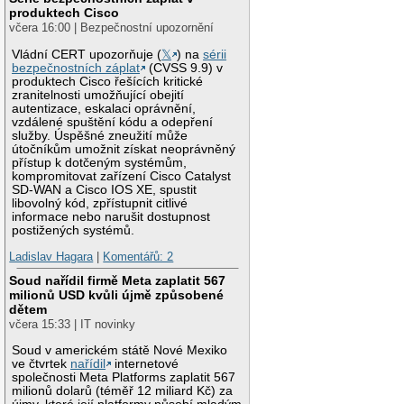
produktech Cisco
včera 16:00 | Bezpečnostní upozornění
Vládní CERT upozorňuje (
𝕏
) na
sérii
bezpečnostních záplat
(CVSS 9.9) v
produktech Cisco řešících kritické
zranitelnosti umožňující obejití
autentizace, eskalaci oprávnění,
vzdálené spuštění kódu a odepření
služby. Úspěšné zneužití může
útočníkům umožnit získat neoprávněný
přístup k dotčeným systémům,
kompromitovat zařízení Cisco Catalyst
SD-WAN a Cisco IOS XE, spustit
libovolný kód, zpřístupnit citlivé
informace nebo narušit dostupnost
postižených systémů.
Ladislav Hagara
|
Komentářů: 2
Soud nařídil firmě Meta zaplatit 567
milionů USD kvůli újmě způsobené
dětem
včera 15:33 | IT novinky
Soud v americkém státě Nové Mexiko
ve čtvrtek
nařídil
internetové
společnosti Meta Platforms zaplatit 567
milionů dolarů (téměř 12 miliard Kč) za