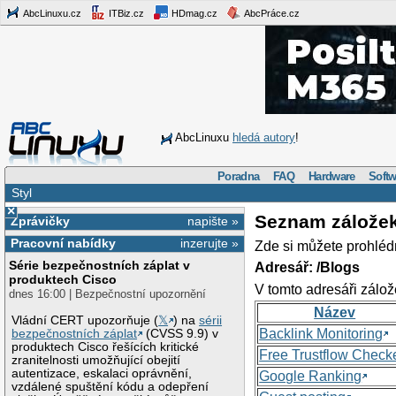
AbcLinuxu.cz
ITBiz.cz
HDmag.cz
AbcPráce.cz
AbcLinuxu
hledá autory
!
Poradna
FAQ
Hardware
Softw
Styl
×
Seznam zálože
Zprávičky
napište »
Pracovní nabídky
inzerujte »
Zde si můžete prohléd
Série bezpečnostních záplat v
Adresář: /Blogs
produktech Cisco
V tomto adresáři zálož
dnes 16:00 | Bezpečnostní upozornění
Název
Vládní CERT upozorňuje (
𝕏
) na
sérii
Backlink Monitoring
bezpečnostních záplat
(CVSS 9.9) v
produktech Cisco řešících kritické
Free Trustflow Check
zranitelnosti umožňující obejití
autentizace, eskalaci oprávnění,
Google Ranking
vzdálené spuštění kódu a odepření