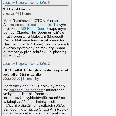
Ladislav Hagara
|
Komentářů: 6
MS Paint Doom
dnes 12:44 | Humor
Mark Russinovich (CTO v Microsoft
Azure) se
na LinkedIn pochlubil
svým
projektem
MS Paint Doom
napsaným
pomocí Claude. Hru Doom umožňuje
hrát v programu Malování (Microsoft
Paint). Malování funguje jako monitor.
Herní engine (ViZDoom) běží na pozadí
a každý vykreslený snímek hry vkládá
automaticky přes schránku (clipboard)
do Malování.
Ladislav Hagara
|
Komentářů: 2
EK: ChatGPT i Roblox mohou spadat
pod přísnější pravidla
včera 08:00 | IT novinky
Platformy ChatGPT i Roblox by mohly
být
zařazeny na seznam
mimořádně
velkých on-line platforem nebo
internetových vyhledávačů, na něž se
vztahují zvláštní podmínky podle
nařízení o digitálních službách (DSA).
Vzhledem k tomu, že ChatGPT i Roblox
oznámily počet uživatelů nad prahovou