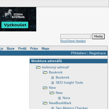
Rozšířené hledání
 je
Bazar
Portál
Práce
Mapa
Přihlášení
|
Registrace
Struktura adresářů
kořenový adresář
Bookmrk
Bookmrk
SEO Insight Tools
New
New
Nora
NewBookMark
Seo Metrics Checker