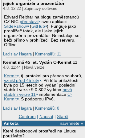
jejich organizér a prezentátor
4.8. 12:22 | Zajímavý software
Edvard Rejthar na blogu zaměstnanců
CZ.NIC
představil
svou aplikaci
SlideRshow
(
GitHub
). Funguje jako
prohlížeč fotek, ale i jako jejich
organizér a prezentátor. Neinstaluje se,
běží přímo v prohlížeči. Bez serveru.
Offline.
Ladislav Hagara
|
Komentářů: 11
Kermit má 45 let. Vydán C-Kermit 11
4.8. 11:44 | Nová verze
Kermit
, tj. protokol pro přenos souborů,
vznikl před 45 lety
. Při této příležitosti
byla po 15 letech od vydání poslední
stabilní verze 9.0.302 vydána
nová
stabilní verze 11
implementace
C-
Kermit
. S podporou IPv6.
Ladislav Hagara
|
Komentářů: 0
Centrum
|
Napsat
|
Starší
Anketa
navrhněte »
Které desktopové prostředí na Linuxu
používáte?