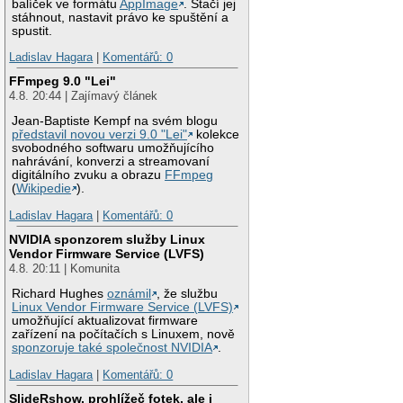
balíček ve formátu
AppImage
. Stačí jej
stáhnout, nastavit právo ke spuštění a
spustit.
Ladislav Hagara
|
Komentářů: 0
FFmpeg 9.0 "Lei"
4.8. 20:44 | Zajímavý článek
Jean-Baptiste Kempf na svém blogu
představil novou verzi 9.0 "Lei"
kolekce
svobodného softwaru umožňujícího
nahrávání, konverzi a streamovaní
digitálního zvuku a obrazu
FFmpeg
(
Wikipedie
).
Ladislav Hagara
|
Komentářů: 0
NVIDIA sponzorem služby Linux
Vendor Firmware Service (LVFS)
4.8. 20:11 | Komunita
Richard Hughes
oznámil
, že službu
Linux Vendor Firmware Service (LVFS)
umožňující aktualizovat firmware
zařízení na počítačích s Linuxem, nově
sponzoruje také společnost NVIDIA
.
Ladislav Hagara
|
Komentářů: 0
SlideRshow, prohlížeč fotek, ale i