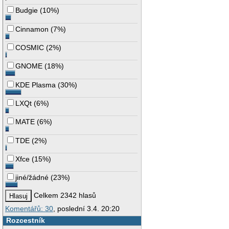
Budgie
(
10%
)
Cinnamon
(
7%
)
COSMIC
(
2%
)
GNOME
(
18%
)
KDE Plasma
(
30%
)
LXQt
(
6%
)
MATE
(
6%
)
TDE
(
2%
)
Xfce
(
15%
)
jiné/žádné
(
23%
)
Celkem 2342 hlasů
Komentářů: 30
, poslední 3.4. 20:20
Rozcestník