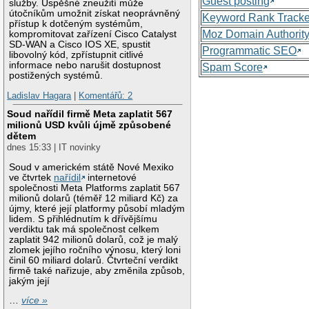
Guest posting
služby. Úspěšné zneužití může
útočníkům umožnit získat neoprávněný
Keyword Rank Tracke
přístup k dotčeným systémům,
Moz Domain Authorit
kompromitovat zařízení Cisco Catalyst
SD-WAN a Cisco IOS XE, spustit
Programmatic SEO
libovolný kód, zpřístupnit citlivé
informace nebo narušit dostupnost
Spam Score
postižených systémů.
Ladislav Hagara
|
Komentářů: 2
Soud nařídil firmě Meta zaplatit 567
milionů USD kvůli újmě způsobené
dětem
dnes 15:33 | IT novinky
Soud v americkém státě Nové Mexiko
ve čtvrtek
nařídil
internetové
společnosti Meta Platforms zaplatit 567
milionů dolarů (téměř 12 miliard Kč) za
újmy, které její platformy působí mladým
lidem. S přihlédnutím k dřívějšímu
verdiktu tak má společnost celkem
zaplatit 942 milionů dolarů, což je malý
zlomek jejího ročního výnosu, který loni
činil 60 miliard dolarů. Čtvrteční verdikt
firmě také nařizuje, aby změnila způsob,
jakým její
…
více »