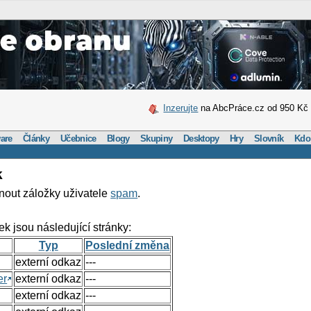
Inzerujte
na AbcPráce.cz od 950 Kč
are
Články
Učebnice
Blogy
Skupiny
Desktopy
Hry
Slovník
Kdo
k
nout záložky uživatele
spam
.
ek jsou následující stránky:
Typ
Poslední změna
externí odkaz
---
er
externí odkaz
---
externí odkaz
---