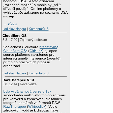
hodnotou DSA, je toto označení
„rozhodně možné“ a mohlo by „přijít
dříve či později“. On-line platformy a
vyhledávače zařazené na seznamy DSA
musejí
…
více »
Ladislav Hagara
|
Komentářů: 8
Cloudflare OS
5.8. 17:00 | Zajímavý software
Společnost Cloudflare
představila
Cloudflare OS
(
GitHub
), tj. open
source platformu navrženou pro
integraci umělé inteligence (agentů)
přímo do pracovních procesů
organizací.
Ladislav Hagara
|
Komentářů: 0
RawTherapee 5.13
5.8. 12:44 | Nová verze
Byla vydána nová verze 5.13
svobodného multiplatformního softwaru
pro konverzi a zpracování digitálních
fotografií primárně ve formátů RAW
RawTherapee
(
Wikipedie
). Vedle
zdrojových kódů je k dispozici také