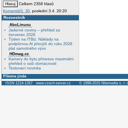
Celkem 2358 hlasů
Komentářů: 30
, poslední 3.4. 20:20
Rozcestník
AbcLinuxu
Jaderné noviny – přehled za
červenec 2026
Týden na ITBiz: Náklady na
podpůrnou AI převýší do roku 2028
plat samotného vývo
HDmag.cz
Kamery do bytu přinesou maximální
přehled o vaší domácnosti
Testovací novinka
Píšeme jinde
ISSN 1214-1267
www.czech-server.cz
© 1999-2015
Nitemedia s. r. 