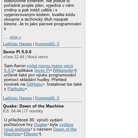
odbouchne Enterem. Ale pokud si
pořádně projde plán, vyjedná v něm
změny a pak totéž udělá i s
vygenerovaným kódem, kvalita kódu
stoupne a technický dluh naopak
klesne. Je to jako párové programování
s
…
více »
Ladislav Hagara
|
Komentářů: 0
Sonic Pi 5.0.0
včera 12:44 | Nová verze
Sam Aaron
vydal novou major verzi
5.0.0
aplikace
Sonic Pi
(
Wikipedie
)
určené také pro výuku programování
pomocí skládání hudby. Přehled
novinek na
GitHubu
. Instalovat lze také
z
Flathubu
.
Ladislav Hagara
|
Komentářů: 0
Quake: Dawn of the Machine
8.8. 04:44 | IT novinky
U příležitosti 30. výročí vydání
počítačové hry
Quake
byla
vydána
nová epizoda
s názvem
Dawn of the
Machine
(
Steam
).