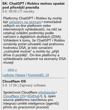
EK: ChatGPT i Roblox mohou spadat
pod přísnější pravidla
6.8. 08:00 | IT novinky
Platformy ChatGPT i Roblox by mohly
být
zařazeny na seznam
mimořádně
velkých on-line platforem nebo
internetových vyhledávačů, na něž se
vztahují zvláštní podmínky podle
nařízení o digitálních službách (DSA).
Vzhledem k tomu, že ChatGPT i Roblox
oznámily počet uživatelů nad prahovou
hodnotou DSA, je toto označení
„rozhodně možné“ a mohlo by „přijít
dříve či později“. On-line platformy a
vyhledávače zařazené na seznamy DSA
musejí
…
více »
Ladislav Hagara
|
Komentářů: 14
Cloudflare OS
5.8. 17:00 | Zajímavý software
Společnost Cloudflare
představila
Cloudflare OS
(
GitHub
), tj. open
source platformu navrženou pro
integraci umělé inteligence (agentů)
přímo do pracovních procesů