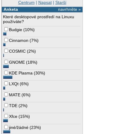
Centrum
|
Napsat
|
Starší
Anketa
navrhněte »
Které desktopové prostředí na Linuxu
používáte?
Budgie
(
10%
)
Cinnamon
(
7%
)
COSMIC
(
2%
)
GNOME
(
18%
)
KDE Plasma
(
30%
)
LXQt
(
6%
)
MATE
(
6%
)
TDE
(
2%
)
Xfce
(
15%
)
jiné/žádné
(
23%
)