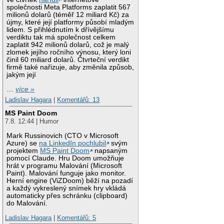
společnosti Meta Platforms zaplatit 567
milionů dolarů (téměř 12 miliard Kč) za
újmy, které její platformy působí mladým
lidem. S přihlédnutím k dřívějšímu
verdiktu tak má společnost celkem
zaplatit 942 milionů dolarů, což je malý
zlomek jejího ročního výnosu, který loni
činil 60 miliard dolarů. Čtvrteční verdikt
firmě také nařizuje, aby změnila způsob,
jakým její
…
více »
Ladislav Hagara
|
Komentářů: 13
MS Paint Doom
7.8. 12:44 | Humor
Mark Russinovich (CTO v Microsoft
Azure) se
na LinkedIn pochlubil
svým
projektem
MS Paint Doom
napsaným
pomocí Claude. Hru Doom umožňuje
hrát v programu Malování (Microsoft
Paint). Malování funguje jako monitor.
Herní engine (ViZDoom) běží na pozadí
a každý vykreslený snímek hry vkládá
automaticky přes schránku (clipboard)
do Malování.
Ladislav Hagara
|
Komentářů: 5