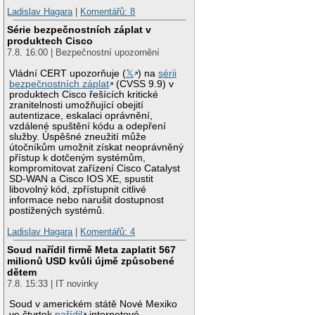
Ladislav Hagara
|
Komentářů: 8
Série bezpečnostních záplat v
produktech Cisco
7.8. 16:00 | Bezpečnostní upozornění
Vládní CERT upozorňuje (
𝕏
) na
sérii
bezpečnostních záplat
(CVSS 9.9) v
produktech Cisco řešících kritické
zranitelnosti umožňující obejití
autentizace, eskalaci oprávnění,
vzdálené spuštění kódu a odepření
služby. Úspěšné zneužití může
útočníkům umožnit získat neoprávněný
přístup k dotčeným systémům,
kompromitovat zařízení Cisco Catalyst
SD-WAN a Cisco IOS XE, spustit
libovolný kód, zpřístupnit citlivé
informace nebo narušit dostupnost
postižených systémů.
Ladislav Hagara
|
Komentářů: 4
Soud nařídil firmě Meta zaplatit 567
milionů USD kvůli újmě způsobené
dětem
7.8. 15:33 | IT novinky
Soud v americkém státě Nové Mexiko
ve čtvrtek
nařídil
internetové