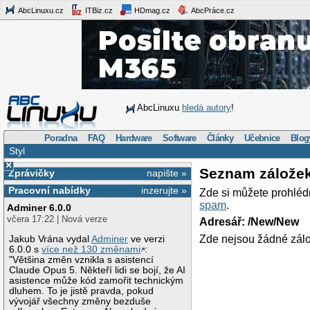
AbcLinuxu.cz
ITBiz.cz
HDmag.cz
AbcPráce.cz
AbcLinuxu
hledá autory
!
Poradna
FAQ
Hardware
Software
Články
Učebnice
Blog
Styl
×
Seznam zálože
Zprávičky
napište »
Pracovní nabídky
inzerujte »
Zde si můžete prohléd
spam
.
Adminer 6.0.0
včera 17:22 | Nová verze
Adresář: /New/New
Zde nejsou žádné zálo
Jakub Vrána vydal
Adminer
ve verzi
6.0.0 s
více než 130 změnami
:
"Většina změn vznikla s asistencí
Claude Opus 5. Někteří lidi se bojí, že AI
asistence může kód zamořit technickým
dluhem. To je jistě pravda, pokud
vývojář všechny změny bezduše