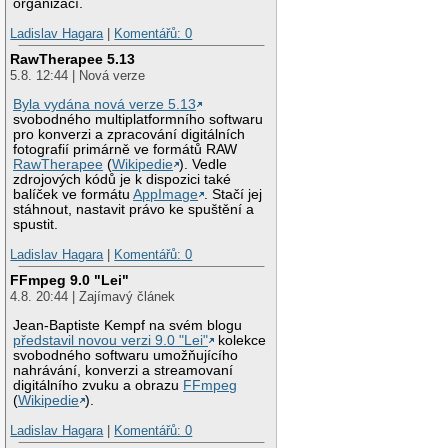
organizací.
Ladislav Hagara
|
Komentářů: 0
RawTherapee 5.13
5.8. 12:44 | Nová verze
Byla vydána nová verze 5.13
svobodného multiplatformního softwaru
pro konverzi a zpracování digitálních
fotografií primárně ve formátů RAW
RawTherapee
(
Wikipedie
). Vedle
zdrojových kódů je k dispozici také
balíček ve formátu
AppImage
. Stačí jej
stáhnout, nastavit právo ke spuštění a
spustit.
Ladislav Hagara
|
Komentářů: 0
FFmpeg 9.0 "Lei"
4.8. 20:44 | Zajímavý článek
Jean-Baptiste Kempf na svém blogu
představil novou verzi 9.0 "Lei"
kolekce
svobodného softwaru umožňujícího
nahrávání, konverzi a streamovaní
digitálního zvuku a obrazu
FFmpeg
(
Wikipedie
).
Ladislav Hagara
|
Komentářů: 0