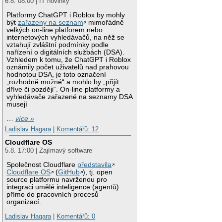
6.8. 08:00 | IT novinky
Platformy ChatGPT i Roblox by mohly
být
zařazeny na seznam
mimořádně
velkých on-line platforem nebo
internetových vyhledávačů, na něž se
vztahují zvláštní podmínky podle
nařízení o digitálních službách (DSA).
Vzhledem k tomu, že ChatGPT i Roblox
oznámily počet uživatelů nad prahovou
hodnotou DSA, je toto označení
„rozhodně možné“ a mohlo by „přijít
dříve či později“. On-line platformy a
vyhledávače zařazené na seznamy DSA
musejí
…
více »
Ladislav Hagara
|
Komentářů: 12
Cloudflare OS
5.8. 17:00 | Zajímavý software
Společnost Cloudflare
představila
Cloudflare OS
(
GitHub
), tj. open
source platformu navrženou pro
integraci umělé inteligence (agentů)
přímo do pracovních procesů
organizací.
Ladislav Hagara
|
Komentářů: 0