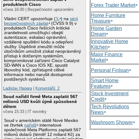
produktech Cisco
Forex Trader Market
včera 16:00 | Bezpečnostní upozornění
Home Furniture
Vládní CERT upozorňuje (
𝕏
) na
sérii
Treasure
bezpečnostních záplat
(CVSS 9.9) v
produktech Cisco řešících kritické
Home Garden
zranitelnosti umožňující obejití
Dream
autentizace, eskalaci oprávnění,
Innovative Home
vzdálené spuštění kódu a odepření
služby. Úspěšné zneužití může
Kitchen
útočníkům umožnit získat neoprávněný
Major Finance
přístup k dotčeným systémům,
Market
kompromitovat zařízení Cisco Catalyst
SD-WAN a Cisco IOS XE, spustit
libovolný kód, zpřístupnit citlivé
Personal Finloan
informace nebo narušit dostupnost
postižených systémů.
Smart Home
Features
Ladislav Hagara
|
Komentářů: 2
Stock Investment
Soud nařídil firmě Meta zaplatit 567
Credit
milionů USD kvůli újmě způsobené
Tech Revolutions
dětem
včera 15:33 | IT novinky
News
Soud v americkém státě Nové Mexiko
Washroom Shower
ve čtvrtek
nařídil
internetové
společnosti Meta Platforms zaplatit 567
milionů dolarů (téměř 12 miliard Kč) za