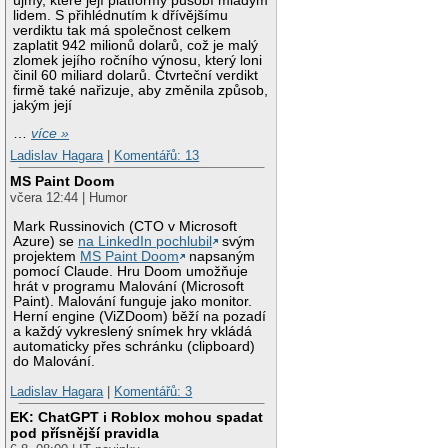
újmy, které její platformy působí mladým
lidem. S přihlédnutím k dřívějšímu
verdiktu tak má společnost celkem
zaplatit 942 milionů dolarů, což je malý
zlomek jejího ročního výnosu, který loni
činil 60 miliard dolarů. Čtvrteční verdikt
firmě také nařizuje, aby změnila způsob,
jakým její
…
více »
Ladislav Hagara
|
Komentářů: 13
MS Paint Doom
včera 12:44 | Humor
Mark Russinovich (CTO v Microsoft
Azure) se
na LinkedIn pochlubil
svým
projektem
MS Paint Doom
napsaným
pomocí Claude. Hru Doom umožňuje
hrát v programu Malování (Microsoft
Paint). Malování funguje jako monitor.
Herní engine (ViZDoom) běží na pozadí
a každý vykreslený snímek hry vkládá
automaticky přes schránku (clipboard)
do Malování.
Ladislav Hagara
|
Komentářů: 3
EK: ChatGPT i Roblox mohou spadat
pod přísnější pravidla