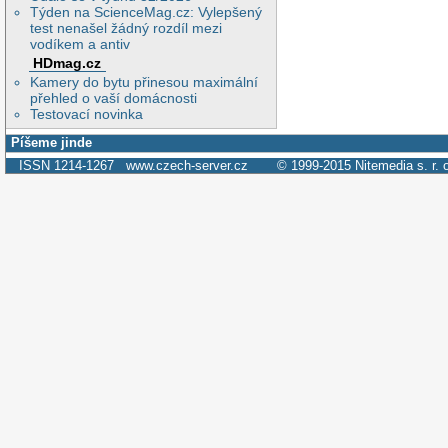
Týden na ScienceMag.cz: Vylepšený
test nenašel žádný rozdíl mezi
vodíkem a antiv
HDmag.cz
Kamery do bytu přinesou maximální
přehled o vaší domácnosti
Testovací novinka
Píšeme jinde
ISSN 1214-1267
www.czech-server.cz
© 1999-2015
Nitemedia s. r. 