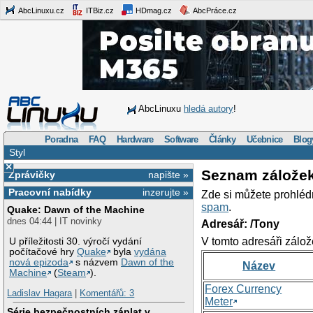
AbcLinuxu.cz
ITBiz.cz
HDmag.cz
AbcPráce.cz
AbcLinuxu
hledá autory
!
Poradna
FAQ
Hardware
Software
Články
Učebnice
Blog
Styl
×
Seznam zálože
Zprávičky
napište »
Pracovní nabídky
inzerujte »
Zde si můžete prohléd
spam
.
Quake: Dawn of the Machine
dnes 04:44 | IT novinky
Adresář: /Tony
V tomto adresáři zálož
U příležitosti 30. výročí vydání
počítačové hry
Quake
byla
vydána
nová epizoda
s názvem
Dawn of the
Název
Machine
(
Steam
).
Forex Currency
Ladislav Hagara
|
Komentářů: 3
Meter
Série bezpečnostních záplat v