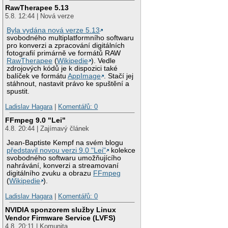
RawTherapee 5.13
5.8. 12:44 | Nová verze
Byla vydána nová verze 5.13
svobodného multiplatformního softwaru
pro konverzi a zpracování digitálních
fotografií primárně ve formátů RAW
RawTherapee
(
Wikipedie
). Vedle
zdrojových kódů je k dispozici také
balíček ve formátu
AppImage
. Stačí jej
stáhnout, nastavit právo ke spuštění a
spustit.
Ladislav Hagara
|
Komentářů: 0
FFmpeg 9.0 "Lei"
4.8. 20:44 | Zajímavý článek
Jean-Baptiste Kempf na svém blogu
představil novou verzi 9.0 "Lei"
kolekce
svobodného softwaru umožňujícího
nahrávání, konverzi a streamovaní
digitálního zvuku a obrazu
FFmpeg
(
Wikipedie
).
Ladislav Hagara
|
Komentářů: 0
NVIDIA sponzorem služby Linux
Vendor Firmware Service (LVFS)
4.8. 20:11 | Komunita