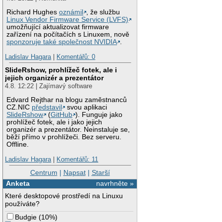
Richard Hughes
oznámil
, že službu
Linux Vendor Firmware Service (LVFS)
umožňující aktualizovat firmware
zařízení na počítačích s Linuxem, nově
sponzoruje také společnost NVIDIA
.
Ladislav Hagara
|
Komentářů: 0
SlideRshow, prohlížeč fotek, ale i
jejich organizér a prezentátor
4.8. 12:22 | Zajímavý software
Edvard Rejthar na blogu zaměstnanců
CZ.NIC
představil
svou aplikaci
SlideRshow
(
GitHub
). Funguje jako
prohlížeč fotek, ale i jako jejich
organizér a prezentátor. Neinstaluje se,
běží přímo v prohlížeči. Bez serveru.
Offline.
Ladislav Hagara
|
Komentářů: 11
Centrum
|
Napsat
|
Starší
Anketa
navrhněte »
Které desktopové prostředí na Linuxu
používáte?
Budgie
(
10%
)