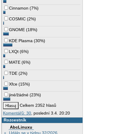
Cinnamon
(
7%
)
COSMIC
(
2%
)
GNOME
(
18%
)
KDE Plasma
(
30%
)
LXQt
(
6%
)
MATE
(
6%
)
TDE
(
2%
)
Xfce
(
15%
)
jiné/žádné
(
23%
)
Celkem 2352 hlasů
Komentářů: 30
, poslední 3.4. 20:20
Rozcestník
AbcLinuxu
Událo se v týdnu 32/2026