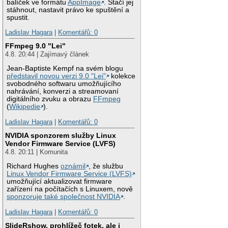
balíček ve formátu
AppImage
. Stačí jej
stáhnout, nastavit právo ke spuštění a
spustit.
Ladislav Hagara
|
Komentářů: 0
FFmpeg 9.0 "Lei"
4.8. 20:44 | Zajímavý článek
Jean-Baptiste Kempf na svém blogu
představil novou verzi 9.0 "Lei"
kolekce
svobodného softwaru umožňujícího
nahrávání, konverzi a streamovaní
digitálního zvuku a obrazu
FFmpeg
(
Wikipedie
).
Ladislav Hagara
|
Komentářů: 0
NVIDIA sponzorem služby Linux
Vendor Firmware Service (LVFS)
4.8. 20:11 | Komunita
Richard Hughes
oznámil
, že službu
Linux Vendor Firmware Service (LVFS)
umožňující aktualizovat firmware
zařízení na počítačích s Linuxem, nově
sponzoruje také společnost NVIDIA
.
Ladislav Hagara
|
Komentářů: 0
SlideRshow, prohlížeč fotek, ale i