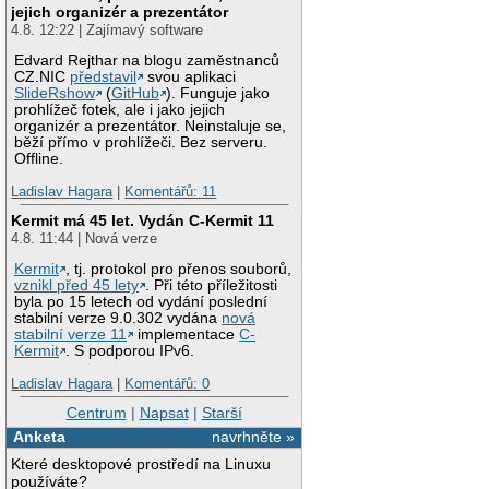
jejich organizér a prezentátor
4.8. 12:22 | Zajímavý software
Edvard Rejthar na blogu zaměstnanců
CZ.NIC
představil
svou aplikaci
SlideRshow
(
GitHub
). Funguje jako
prohlížeč fotek, ale i jako jejich
organizér a prezentátor. Neinstaluje se,
běží přímo v prohlížeči. Bez serveru.
Offline.
Ladislav Hagara
|
Komentářů: 11
Kermit má 45 let. Vydán C-Kermit 11
4.8. 11:44 | Nová verze
Kermit
, tj. protokol pro přenos souborů,
vznikl před 45 lety
. Při této příležitosti
byla po 15 letech od vydání poslední
stabilní verze 9.0.302 vydána
nová
stabilní verze 11
implementace
C-
Kermit
. S podporou IPv6.
Ladislav Hagara
|
Komentářů: 0
Centrum
|
Napsat
|
Starší
Anketa
navrhněte »
Které desktopové prostředí na Linuxu
používáte?