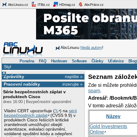
AbcLinuxu.cz
ITBiz.cz
HDmag.cz
AbcPráce.cz
AbcLinuxu
hledá autory
!
Poradna
FAQ
Hardware
Software
Články
Učebnice
Blog
Styl
×
Seznam zálože
Zprávičky
napište »
Pracovní nabídky
inzerujte »
Zde si můžete prohléd
spam
.
Série bezpečnostních záplat v
produktech Cisco
Adresář: /Bookmrk/
dnes 16:00 | Bezpečnostní upozornění
V tomto adresáři zálož
Vládní CERT upozorňuje (
𝕏
) na
sérii
bezpečnostních záplat
(CVSS 9.9) v
Název
produktech Cisco řešících kritické
zranitelnosti umožňující obejití
Gold Investments
autentizace, eskalaci oprávnění,
Online
vzdálené spuštění kódu a odepření