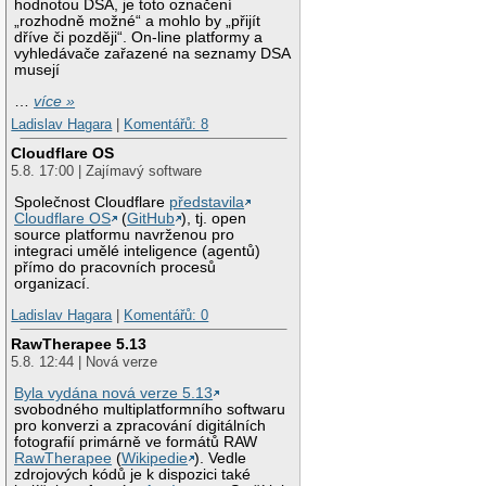
hodnotou DSA, je toto označení
„rozhodně možné“ a mohlo by „přijít
dříve či později“. On-line platformy a
vyhledávače zařazené na seznamy DSA
musejí
…
více »
Ladislav Hagara
|
Komentářů: 8
Cloudflare OS
5.8. 17:00 | Zajímavý software
Společnost Cloudflare
představila
Cloudflare OS
(
GitHub
), tj. open
source platformu navrženou pro
integraci umělé inteligence (agentů)
přímo do pracovních procesů
organizací.
Ladislav Hagara
|
Komentářů: 0
RawTherapee 5.13
5.8. 12:44 | Nová verze
Byla vydána nová verze 5.13
svobodného multiplatformního softwaru
pro konverzi a zpracování digitálních
fotografií primárně ve formátů RAW
RawTherapee
(
Wikipedie
). Vedle
zdrojových kódů je k dispozici také