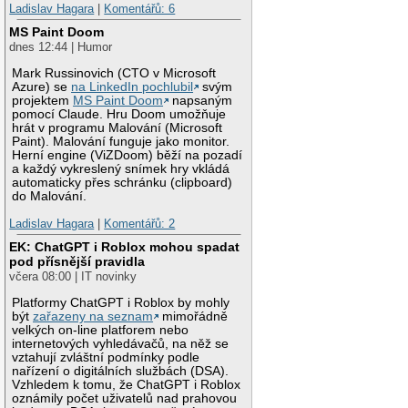
Ladislav Hagara
|
Komentářů: 6
MS Paint Doom
dnes 12:44 | Humor
Mark Russinovich (CTO v Microsoft
Azure) se
na LinkedIn pochlubil
svým
projektem
MS Paint Doom
napsaným
pomocí Claude. Hru Doom umožňuje
hrát v programu Malování (Microsoft
Paint). Malování funguje jako monitor.
Herní engine (ViZDoom) běží na pozadí
a každý vykreslený snímek hry vkládá
automaticky přes schránku (clipboard)
do Malování.
Ladislav Hagara
|
Komentářů: 2
EK: ChatGPT i Roblox mohou spadat
pod přísnější pravidla
včera 08:00 | IT novinky
Platformy ChatGPT i Roblox by mohly
být
zařazeny na seznam
mimořádně
velkých on-line platforem nebo
internetových vyhledávačů, na něž se
vztahují zvláštní podmínky podle
nařízení o digitálních službách (DSA).
Vzhledem k tomu, že ChatGPT i Roblox
oznámily počet uživatelů nad prahovou