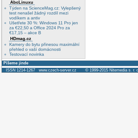
AbcLinuxu
Týden na ScienceMag.cz: Vylepšený
test nenašel žádný rozdíl mezi
vodíkem a antiv
Ušetřete 30 %: Windows 11 Pro jen
za €22,50 a Office 2024 Pro za
€17,15 – akce B
HDmag.cz
Kamery do bytu přinesou maximální
přehled o vaší domácnosti
Testovací novinka
Píšeme jinde
ISSN 1214-1267
www.czech-server.cz
© 1999-2015
Nitemedia s. r. 