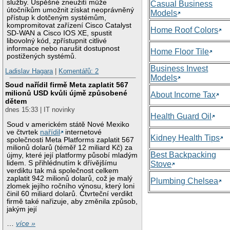
služby. Úspěšné zneužití může
Casual Business
útočníkům umožnit získat neoprávněný
Models
přístup k dotčeným systémům,
kompromitovat zařízení Cisco Catalyst
Home Roof Colors
SD-WAN a Cisco IOS XE, spustit
libovolný kód, zpřístupnit citlivé
informace nebo narušit dostupnost
Home Floor Tile
postižených systémů.
Business Invest
Ladislav Hagara
|
Komentářů: 2
Models
Soud nařídil firmě Meta zaplatit 567
milionů USD kvůli újmě způsobené
About Income Tax
dětem
dnes 15:33 | IT novinky
Health Guard Oil
Soud v americkém státě Nové Mexiko
ve čtvrtek
nařídil
internetové
Kidney Health Tips
společnosti Meta Platforms zaplatit 567
milionů dolarů (téměř 12 miliard Kč) za
Best Backpacking
újmy, které její platformy působí mladým
lidem. S přihlédnutím k dřívějšímu
Stove
verdiktu tak má společnost celkem
zaplatit 942 milionů dolarů, což je malý
Plumbing Chelsea
zlomek jejího ročního výnosu, který loni
činil 60 miliard dolarů. Čtvrteční verdikt
firmě také nařizuje, aby změnila způsob,
jakým její
…
více »