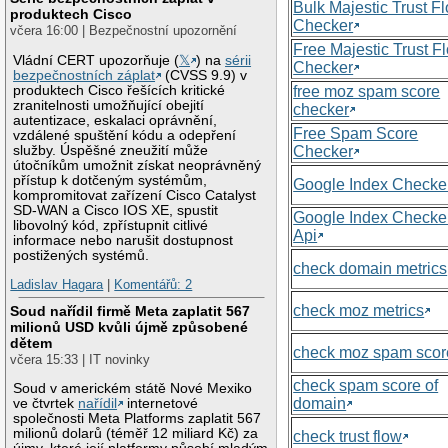
Bulk Majestic Trust F
produktech Cisco
Checker
včera 16:00 | Bezpečnostní upozornění
Free Majestic Trust F
Vládní CERT upozorňuje (
𝕏
) na
sérii
Checker
bezpečnostních záplat
(CVSS 9.9) v
produktech Cisco řešících kritické
free moz spam score
zranitelnosti umožňující obejití
checker
autentizace, eskalaci oprávnění,
Free Spam Score
vzdálené spuštění kódu a odepření
služby. Úspěšné zneužití může
Checker
útočníkům umožnit získat neoprávněný
přístup k dotčeným systémům,
Google Index Checke
kompromitovat zařízení Cisco Catalyst
SD-WAN a Cisco IOS XE, spustit
Google Index Checke
libovolný kód, zpřístupnit citlivé
Api
informace nebo narušit dostupnost
postižených systémů.
check domain metrics
Ladislav Hagara
|
Komentářů: 2
check moz metrics
Soud nařídil firmě Meta zaplatit 567
milionů USD kvůli újmě způsobené
dětem
check moz spam scor
včera 15:33 | IT novinky
check spam score of
Soud v americkém státě Nové Mexiko
domain
ve čtvrtek
nařídil
internetové
společnosti Meta Platforms zaplatit 567
milionů dolarů (téměř 12 miliard Kč) za
check trust flow