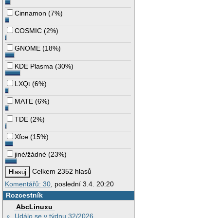
Cinnamon
(
7%
)
COSMIC
(
2%
)
GNOME
(
18%
)
KDE Plasma
(
30%
)
LXQt
(
6%
)
MATE
(
6%
)
TDE
(
2%
)
Xfce
(
15%
)
jiné/žádné
(
23%
)
Celkem 2352 hlasů
Komentářů: 30
, poslední 3.4. 20:20
Rozcestník
AbcLinuxu
Událo se v týdnu 32/2026