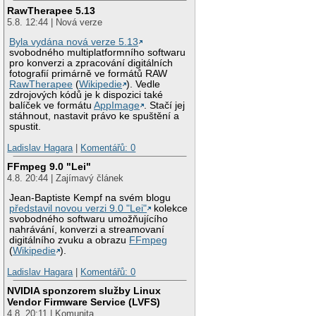
RawTherapee 5.13
5.8. 12:44 | Nová verze
Byla vydána nová verze 5.13
svobodného multiplatformního softwaru
pro konverzi a zpracování digitálních
fotografií primárně ve formátů RAW
RawTherapee
(
Wikipedie
). Vedle
zdrojových kódů je k dispozici také
balíček ve formátu
AppImage
. Stačí jej
stáhnout, nastavit právo ke spuštění a
spustit.
Ladislav Hagara
|
Komentářů: 0
FFmpeg 9.0 "Lei"
4.8. 20:44 | Zajímavý článek
Jean-Baptiste Kempf na svém blogu
představil novou verzi 9.0 "Lei"
kolekce
svobodného softwaru umožňujícího
nahrávání, konverzi a streamovaní
digitálního zvuku a obrazu
FFmpeg
(
Wikipedie
).
Ladislav Hagara
|
Komentářů: 0
NVIDIA sponzorem služby Linux
Vendor Firmware Service (LVFS)
4.8. 20:11 | Komunita