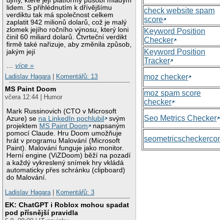
újmy, které její platformy působí mladým
lidem. S přihlédnutím k dřívějšímu
check website spam
verdiktu tak má společnost celkem
score
zaplatit 942 milionů dolarů, což je malý
zlomek jejího ročního výnosu, který loni
Keyword Position
činil 60 miliard dolarů. Čtvrteční verdikt
Checker
firmě také nařizuje, aby změnila způsob,
Keyword Position
jakým její
Tracker
…
více »
moz checker
Ladislav Hagara
|
Komentářů: 13
MS Paint Doom
moz spam score
včera 12:44 | Humor
checker
Mark Russinovich (CTO v Microsoft
Seo Metrics Checker
Azure) se
na LinkedIn pochlubil
svým
projektem
MS Paint Doom
napsaným
pomocí Claude. Hru Doom umožňuje
seometricscheckerc
hrát v programu Malování (Microsoft
Paint). Malování funguje jako monitor.
Herní engine (ViZDoom) běží na pozadí
a každý vykreslený snímek hry vkládá
automaticky přes schránku (clipboard)
do Malování.
Ladislav Hagara
|
Komentářů: 3
EK: ChatGPT i Roblox mohou spadat
pod přísnější pravidla