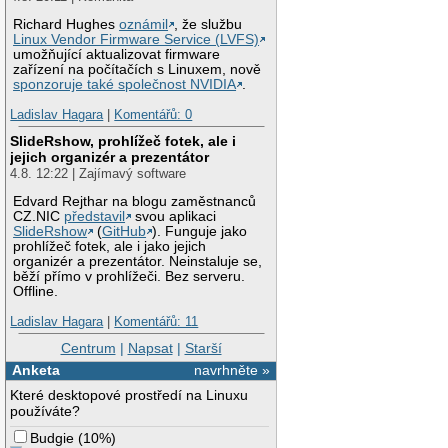
Richard Hughes
oznámil
, že službu
Linux Vendor Firmware Service (LVFS)
umožňující aktualizovat firmware
zařízení na počítačích s Linuxem, nově
sponzoruje také společnost NVIDIA
.
Ladislav Hagara
|
Komentářů: 0
SlideRshow, prohlížeč fotek, ale i
jejich organizér a prezentátor
4.8. 12:22 | Zajímavý software
Edvard Rejthar na blogu zaměstnanců
CZ.NIC
představil
svou aplikaci
SlideRshow
(
GitHub
). Funguje jako
prohlížeč fotek, ale i jako jejich
organizér a prezentátor. Neinstaluje se,
běží přímo v prohlížeči. Bez serveru.
Offline.
Ladislav Hagara
|
Komentářů: 11
Centrum
|
Napsat
|
Starší
Anketa
navrhněte »
Které desktopové prostředí na Linuxu
používáte?
Budgie
(
10%
)