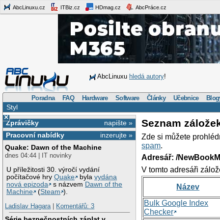
AbcLinuxu.cz
ITBiz.cz
HDmag.cz
AbcPráce.cz
AbcLinuxu
hledá autory
!
Poradna
FAQ
Hardware
Software
Články
Učebnice
Blog
Styl
×
Seznam zálože
Zprávičky
napište »
Pracovní nabídky
inzerujte »
Zde si můžete prohléd
spam
.
Quake: Dawn of the Machine
dnes 04:44 | IT novinky
Adresář: /NewBookM
V tomto adresáři zálož
U příležitosti 30. výročí vydání
počítačové hry
Quake
byla
vydána
nová epizoda
s názvem
Dawn of the
Název
Machine
(
Steam
).
Bulk Google Index
Ladislav Hagara
|
Komentářů: 3
Checker
Série bezpečnostních záplat v