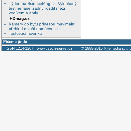
Týden na ScienceMag.cz: Vylepšený
test nenašel žádný rozdíl mezi
vodíkem a antiv
HDmag.cz
Kamery do bytu přinesou maximální
přehled o vaší domácnosti
Testovací novinka
Píšeme jinde
ISSN 1214-1267
www.czech-server.cz
© 1999-2015
Nitemedia s. r. 