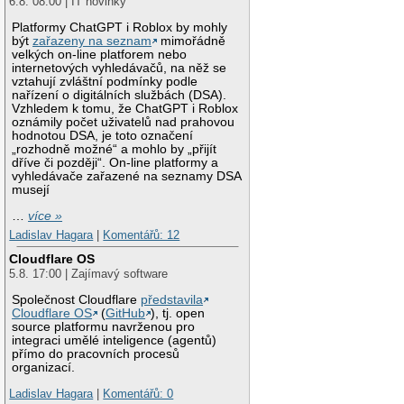
6.8. 08:00 | IT novinky
Platformy ChatGPT i Roblox by mohly
být
zařazeny na seznam
mimořádně
velkých on-line platforem nebo
internetových vyhledávačů, na něž se
vztahují zvláštní podmínky podle
nařízení o digitálních službách (DSA).
Vzhledem k tomu, že ChatGPT i Roblox
oznámily počet uživatelů nad prahovou
hodnotou DSA, je toto označení
„rozhodně možné“ a mohlo by „přijít
dříve či později“. On-line platformy a
vyhledávače zařazené na seznamy DSA
musejí
…
více »
Ladislav Hagara
|
Komentářů: 12
Cloudflare OS
5.8. 17:00 | Zajímavý software
Společnost Cloudflare
představila
Cloudflare OS
(
GitHub
), tj. open
source platformu navrženou pro
integraci umělé inteligence (agentů)
přímo do pracovních procesů
organizací.
Ladislav Hagara
|
Komentářů: 0