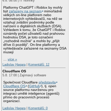
6.8. 08:00 | IT novinky
Platformy ChatGPT i Roblox by mohly
být
zařazeny na seznam
mimořádně
velkých on-line platforem nebo
internetových vyhledávačů, na něž se
vztahují zvláštní podmínky podle
nařízení o digitálních službách (DSA).
Vzhledem k tomu, že ChatGPT i Roblox
oznámily počet uživatelů nad prahovou
hodnotou DSA, je toto označení
„rozhodně možné“ a mohlo by „přijít
dříve či později“. On-line platformy a
vyhledávače zařazené na seznamy DSA
musejí
…
více »
Ladislav Hagara
|
Komentářů: 12
Cloudflare OS
5.8. 17:00 | Zajímavý software
Společnost Cloudflare
představila
Cloudflare OS
(
GitHub
), tj. open
source platformu navrženou pro
integraci umělé inteligence (agentů)
přímo do pracovních procesů
organizací.
Ladislav Hagara
|
Komentářů: 0