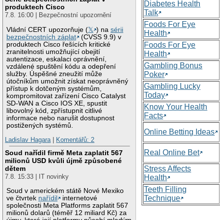
Diabetes Health
produktech Cisco
Talk
7.8. 16:00 | Bezpečnostní upozornění
Foods For Eye
Vládní CERT upozorňuje (
𝕏
) na
sérii
Health
bezpečnostních záplat
(CVSS 9.9) v
produktech Cisco řešících kritické
Foods For Eye
zranitelnosti umožňující obejití
Health
autentizace, eskalaci oprávnění,
Gambling Bonus
vzdálené spuštění kódu a odepření
služby. Úspěšné zneužití může
Poker
útočníkům umožnit získat neoprávněný
Gambling Lucky
přístup k dotčeným systémům,
Today
kompromitovat zařízení Cisco Catalyst
SD-WAN a Cisco IOS XE, spustit
Know Your Health
libovolný kód, zpřístupnit citlivé
Facts
informace nebo narušit dostupnost
postižených systémů.
Online Betting Ideas
Ladislav Hagara
|
Komentářů: 2
Real Online Bet
Soud nařídil firmě Meta zaplatit 567
milionů USD kvůli újmě způsobené
Stress Affects
dětem
7.8. 15:33 | IT novinky
Health
Teeth Filling
Soud v americkém státě Nové Mexiko
Technique
ve čtvrtek
nařídil
internetové
společnosti Meta Platforms zaplatit 567
milionů dolarů (téměř 12 miliard Kč) za