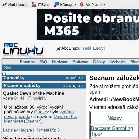
AbcLinuxu.cz
ITBiz.cz
HDmag.cz
AbcPráce.cz
AbcLinuxu
hledá autory
!
Poradna
FAQ
Hardware
Software
Články
Učebnice
Blog
Styl
×
Seznam zálože
Zprávičky
napište »
Pracovní nabídky
inzerujte »
Zde si můžete prohléd
spam
.
Quake: Dawn of the Machine
včera 04:44 | IT novinky
Adresář: /NewBookM
V tomto adresáři zálož
U příležitosti 30. výročí vydání
počítačové hry
Quake
byla
vydána
nová epizoda
s názvem
Dawn of the
Název
Machine
(
Steam
).
Baccarat Gambling
Ladislav Hagara
|
Komentářů: 3
Tips
Série bezpečnostních záplat v