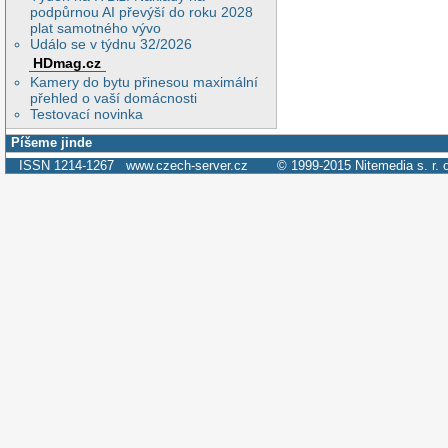
podpůrnou AI převýší do roku 2028
plat samotného vývo
Událo se v týdnu 32/2026
HDmag.cz
Kamery do bytu přinesou maximální
přehled o vaší domácnosti
Testovací novinka
Píšeme jinde
ISSN 1214-1267
www.czech-server.cz
© 1999-2015
Nitemedia s. r. 