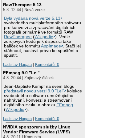
RawTherapee 5.13
5.8. 12:44 | Nová verze
Byla vydána nová verze 5.13
svobodného multiplatformního softwaru
pro konverzi a zpracování digitálních
fotografií primárně ve formátů RAW
RawTherapee
(
Wikipedie
). Vedle
zdrojových kódů je k dispozici také
balíček ve formátu
AppImage
. Stačí jej
stáhnout, nastavit právo ke spuštění a
spustit.
Ladislav Hagara
|
Komentářů: 0
FFmpeg 9.0 "Lei"
4.8. 20:44 | Zajímavý článek
Jean-Baptiste Kempf na svém blogu
představil novou verzi 9.0 "Lei"
kolekce
svobodného softwaru umožňujícího
nahrávání, konverzi a streamovaní
digitálního zvuku a obrazu
FFmpeg
(
Wikipedie
).
Ladislav Hagara
|
Komentářů: 0
NVIDIA sponzorem služby Linux
Vendor Firmware Service (LVFS)
4.8. 20:11 | Komunita