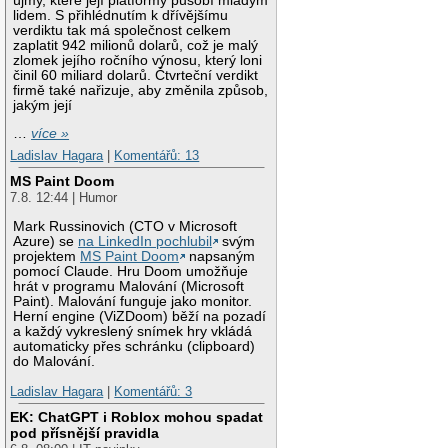
újmy, které její platformy působí mladým
lidem. S přihlédnutím k dřívějšímu
verdiktu tak má společnost celkem
zaplatit 942 milionů dolarů, což je malý
zlomek jejího ročního výnosu, který loni
činil 60 miliard dolarů. Čtvrteční verdikt
firmě také nařizuje, aby změnila způsob,
jakým její
…
více »
Ladislav Hagara
|
Komentářů: 13
MS Paint Doom
7.8. 12:44 | Humor
Mark Russinovich (CTO v Microsoft
Azure) se
na LinkedIn pochlubil
svým
projektem
MS Paint Doom
napsaným
pomocí Claude. Hru Doom umožňuje
hrát v programu Malování (Microsoft
Paint). Malování funguje jako monitor.
Herní engine (ViZDoom) běží na pozadí
a každý vykreslený snímek hry vkládá
automaticky přes schránku (clipboard)
do Malování.
Ladislav Hagara
|
Komentářů: 3
EK: ChatGPT i Roblox mohou spadat
pod přísnější pravidla