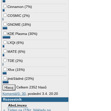
Cinnamon
(
7%
)
COSMIC
(
2%
)
GNOME
(
18%
)
KDE Plasma
(
30%
)
LXQt
(
6%
)
MATE
(
6%
)
TDE
(
2%
)
Xfce
(
15%
)
jiné/žádné
(
23%
)
Celkem 2352 hlasů
Komentářů: 30
, poslední 3.4. 20:20
Rozcestník
AbcLinuxu
Týden na ITBiz: Náklady na