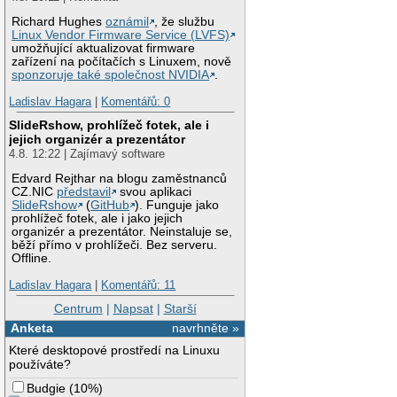
Richard Hughes
oznámil
, že službu
Linux Vendor Firmware Service (LVFS)
umožňující aktualizovat firmware
zařízení na počítačích s Linuxem, nově
sponzoruje také společnost NVIDIA
.
Ladislav Hagara
|
Komentářů: 0
SlideRshow, prohlížeč fotek, ale i
jejich organizér a prezentátor
4.8. 12:22 | Zajímavý software
Edvard Rejthar na blogu zaměstnanců
CZ.NIC
představil
svou aplikaci
SlideRshow
(
GitHub
). Funguje jako
prohlížeč fotek, ale i jako jejich
organizér a prezentátor. Neinstaluje se,
běží přímo v prohlížeči. Bez serveru.
Offline.
Ladislav Hagara
|
Komentářů: 11
Centrum
|
Napsat
|
Starší
Anketa
navrhněte »
Které desktopové prostředí na Linuxu
používáte?
Budgie
(
10%
)