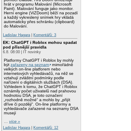
hrát v programu Malování (Microsoft
Paint). Malování funguje jako monitor.
Herní engine (ViZDoom) běží na pozadí
a každý vykreslený snímek hry vkládá
automaticky přes schránku (clipboard)
do Malování.
Ladislav Hagara
|
Komentářů: 3
EK: ChatGPT i Roblox mohou spadat
pod přísnější pravidla
6.8. 08:00 | IT novinky
Platformy ChatGPT i Roblox by mohly
být
zařazeny na seznam
mimořádně
velkých on-line platforem nebo
internetových vyhledávačů, na něž se
vztahují zvláštní podmínky podle
nařízení o digitálních službách (DSA).
Vzhledem k tomu, že ChatGPT i Roblox
oznámily počet uživatelů nad prahovou
hodnotou DSA, je toto označení
„rozhodně možné“ a mohlo by „přijít
dříve či později“. On-line platformy a
vyhledávače zařazené na seznamy DSA
musejí
…
více »
Ladislav Hagara
|
Komentářů: 12