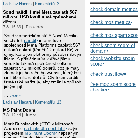
Ladislav Hagara
|
Komentářů: 3
check domain metrics
Soud nařídil firmě Meta zaplatit 567
milionů USD kvůli újmě způsobené
dětem
check moz metrics
7.8. 15:33 | IT novinky
check moz spam scor
Soud v americkém státě Nové Mexiko
ve čtvrtek
nařídil
internetové
společnosti Meta Platforms zaplatit 567
check spam score of
milionů dolarů (téměř 12 miliard Kč) za
domain
újmy, které její platformy působí mladým
check website spam
lidem. S přihlédnutím k dřívějšímu
verdiktu tak má společnost celkem
score
zaplatit 942 milionů dolarů, což je malý
zlomek jejího ročního výnosu, který loni
check trust flow
činil 60 miliard dolarů. Čtvrteční verdikt
firmě také nařizuje, aby změnila způsob,
free moz spam score
jakým její
checker
…
více »
Ladislav Hagara
|
Komentářů: 13
MS Paint Doom
7.8. 12:44 | Humor
Mark Russinovich (CTO v Microsoft
Azure) se
na LinkedIn pochlubil
svým
projektem
MS Paint Doom
napsaným
pomocí Claude. Hru Doom umožňuje