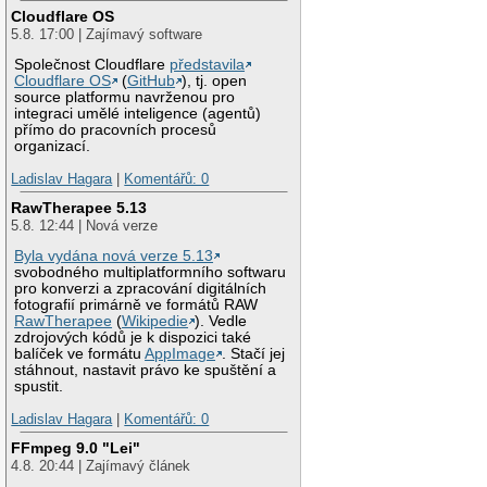
Cloudflare OS
5.8. 17:00 | Zajímavý software
Společnost Cloudflare
představila
Cloudflare OS
(
GitHub
), tj. open
source platformu navrženou pro
integraci umělé inteligence (agentů)
přímo do pracovních procesů
organizací.
Ladislav Hagara
|
Komentářů: 0
RawTherapee 5.13
5.8. 12:44 | Nová verze
Byla vydána nová verze 5.13
svobodného multiplatformního softwaru
pro konverzi a zpracování digitálních
fotografií primárně ve formátů RAW
RawTherapee
(
Wikipedie
). Vedle
zdrojových kódů je k dispozici také
balíček ve formátu
AppImage
. Stačí jej
stáhnout, nastavit právo ke spuštění a
spustit.
Ladislav Hagara
|
Komentářů: 0
FFmpeg 9.0 "Lei"
4.8. 20:44 | Zajímavý článek