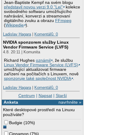
Jean-Baptiste Kempf na svém blogu
představil novou verzi 9.0 "Lei"
kolekce
svobodného softwaru umožňujícího
nahrávání, konverzi a streamovaní
digitálního zvuku a obrazu
FFmpeg
(
Wikipedie
).
Ladislav Hagara
|
Komentářů: 0
NVIDIA sponzorem služby Linux
Vendor Firmware Service (LVFS)
4.8. 20:11 | Komunita
Richard Hughes
oznámil
, že službu
Linux Vendor Firmware Service (LVFS)
umožňující aktualizovat firmware
zařízení na počítačích s Linuxem, nově
sponzoruje také společnost NVIDIA
.
Ladislav Hagara
|
Komentářů: 0
Centrum
|
Napsat
|
Starší
Anketa
navrhněte »
Které desktopové prostředí na Linuxu
používáte?
Budgie
(
10%
)
Cinnamon
(
7%
)