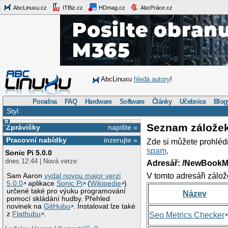
AbcLinuxu.cz
ITBiz.cz
HDmag.cz
AbcPráce.cz
AbcLinuxu
hledá autory
!
Poradna
FAQ
Hardware
Software
Články
Učebnice
Blog
Styl
×
Seznam zálože
Zprávičky
napište »
Pracovní nabídky
inzerujte »
Zde si můžete prohléd
spam
.
Sonic Pi 5.0.0
dnes 12:44 | Nová verze
Adresář: /NewBookM
V tomto adresáři zálož
Sam Aaron
vydal novou major verzi
5.0.0
aplikace
Sonic Pi
(
Wikipedie
)
určené také pro výuku programování
Název
pomocí skládání hudby. Přehled
novinek na
GitHubu
. Instalovat lze také
z
Flathubu
.
Seo Metrics Checker