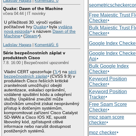
Ladislav Hagara
|
Komentářů: 0
seometricscheckerc
Quake: Dawn of the Machine
včera 04:44 | IT novinky
Free Majestic Trust F
Checker
U příležitosti 30. výročí vydání
počítačové hry
Quake
byla
vydána
Bulk Majestic Trust F
nová epizoda
s názvem
Dawn of the
Checker
Machine
(
Steam
).
Google Index Checke
Ladislav Hagara
|
Komentářů: 6
Série bezpečnostních záplat v
Google Index Checke
produktech Cisco
Api
7.8. 16:00 | Bezpečnostní upozornění
Bulk Google Index
Checker
Vládní CERT upozorňuje (
𝕏
) na
sérii
bezpečnostních záplat
(CVSS 9.9) v
Keyword Position
produktech Cisco řešících kritické
Checker
zranitelnosti umožňující obejití
autentizace, eskalaci oprávnění,
Keyword Position
vzdálené spuštění kódu a odepření
Tracker
služby. Úspěšné zneužití může
útočníkům umožnit získat neoprávněný
Free Spam Score
přístup k dotčeným systémům,
Checker
kompromitovat zařízení Cisco Catalyst
moz spam score
SD-WAN a Cisco IOS XE, spustit
libovolný kód, zpřístupnit citlivé
checker
informace nebo narušit dostupnost
postižených systémů.
moz checker