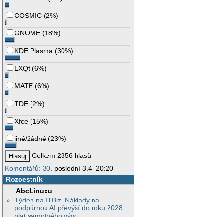
COSMIC
(
2%
)
GNOME
(
18%
)
KDE Plasma
(
30%
)
LXQt
(
6%
)
MATE
(
6%
)
TDE
(
2%
)
Xfce
(
15%
)
jiné/žádné
(
23%
)
Celkem 2356 hlasů
Komentářů: 30
, poslední 3.4. 20:20
Rozcestník
AbcLinuxu
Týden na ITBiz: Náklady na
podpůrnou AI převýší do roku 2028
plat samotného vývo