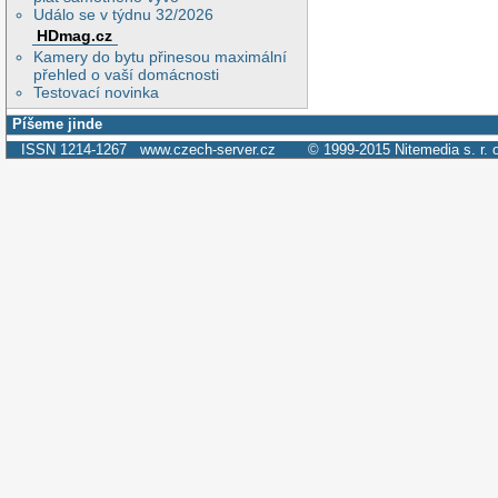
Událo se v týdnu 32/2026
HDmag.cz
Kamery do bytu přinesou maximální
přehled o vaší domácnosti
Testovací novinka
Píšeme jinde
ISSN 1214-1267
www.czech-server.cz
© 1999-2015
Nitemedia s. r. 