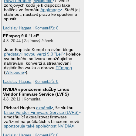
RawTherapee
(
Wikipedie
). Vedle
zdrojových kódů je k dispozici také
balíček ve formátu
AppImage
. Stačí jej
stáhnout, nastavit právo ke spuštění a
spustit.
Ladislav Hagara
|
Komentářů: 0
FFmpeg 9.0 "Lei"
4.8. 20:44 | Zajímavý článek
Jean-Baptiste Kempf na svém blogu
představil novou verzi 9.0 "Lei"
kolekce
svobodného softwaru umožňujícího
nahrávání, konverzi a streamovaní
digitálního zvuku a obrazu
FFmpeg
(
Wikipedie
).
Ladislav Hagara
|
Komentářů: 0
NVIDIA sponzorem služby Linux
Vendor Firmware Service (LVFS)
4.8. 20:11 | Komunita
Richard Hughes
oznámil
, že službu
Linux Vendor Firmware Service (LVFS)
umožňující aktualizovat firmware
zařízení na počítačích s Linuxem, nově
sponzoruje také společnost NVIDIA
.
Ladislav Hagara
|
Komentářů: 0