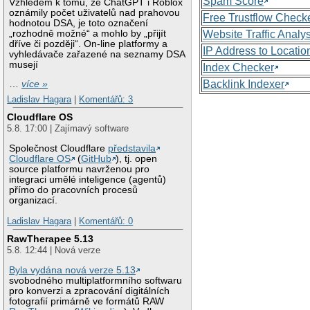
Spam Score
Vzhledem k tomu, že ChatGPT i Roblox
oznámily počet uživatelů nad prahovou
Free Trustflow Check
hodnotou DSA, je toto označení
„rozhodně možné“ a mohlo by „přijít
Website Traffic Analy
dříve či později“. On-line platformy a
IP Address to Locatio
vyhledávače zařazené na seznamy DSA
musejí
Index Checker
Backlink Indexer
…
více »
Ladislav Hagara
|
Komentářů: 3
Cloudflare OS
5.8. 17:00 | Zajímavý software
Společnost Cloudflare
představila
Cloudflare OS
(
GitHub
), tj. open
source platformu navrženou pro
integraci umělé inteligence (agentů)
přímo do pracovních procesů
organizací.
Ladislav Hagara
|
Komentářů: 0
RawTherapee 5.13
5.8. 12:44 | Nová verze
Byla vydána nová verze 5.13
svobodného multiplatformního softwaru
pro konverzi a zpracování digitálních
fotografií primárně ve formátů RAW