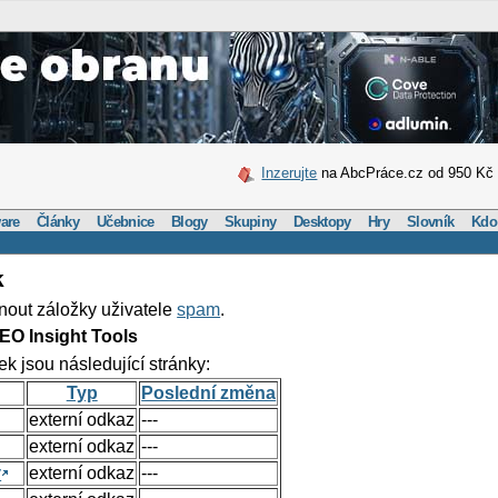
Inzerujte
na AbcPráce.cz od 950 Kč
are
Články
Učebnice
Blogy
Skupiny
Desktopy
Hry
Slovník
Kdo
k
nout záložky uživatele
spam
.
EO Insight Tools
ek jsou následující stránky:
Typ
Poslední změna
externí odkaz
---
externí odkaz
---
y
externí odkaz
---