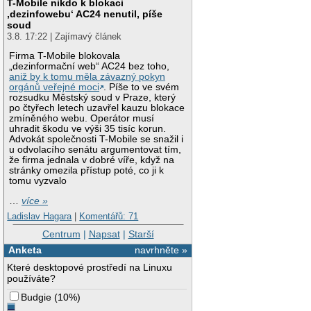
T-Mobile nikdo k blokaci
‚dezinfowebu‘ AC24 nenutil, píše
soud
3.8. 17:22 | Zajímavý článek
Firma T-Mobile blokovala
„dezinformační web“ AC24 bez toho,
aniž by k tomu měla závazný pokyn
orgánů veřejné moci
. Píše to ve svém
rozsudku Městský soud v Praze, který
po čtyřech letech uzavřel kauzu blokace
zmíněného webu. Operátor musí
uhradit škodu ve výši 35 tisíc korun.
Advokát společnosti T-Mobile se snažil i
u odvolacího senátu argumentovat tím,
že firma jednala v dobré víře, když na
stránky omezila přístup poté, co ji k
tomu vyzvalo
…
více »
Ladislav Hagara
|
Komentářů: 71
Centrum
|
Napsat
|
Starší
Anketa
navrhněte »
Které desktopové prostředí na Linuxu
používáte?
Budgie
(
10%
)