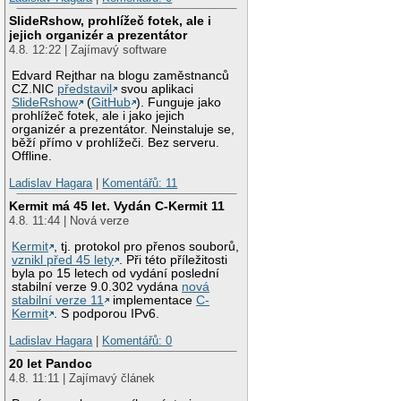
SlideRshow, prohlížeč fotek, ale i
jejich organizér a prezentátor
4.8. 12:22 | Zajímavý software
Edvard Rejthar na blogu zaměstnanců
CZ.NIC
představil
svou aplikaci
SlideRshow
(
GitHub
). Funguje jako
prohlížeč fotek, ale i jako jejich
organizér a prezentátor. Neinstaluje se,
běží přímo v prohlížeči. Bez serveru.
Offline.
Ladislav Hagara
|
Komentářů: 11
Kermit má 45 let. Vydán C-Kermit 11
4.8. 11:44 | Nová verze
Kermit
, tj. protokol pro přenos souborů,
vznikl před 45 lety
. Při této příležitosti
byla po 15 letech od vydání poslední
stabilní verze 9.0.302 vydána
nová
stabilní verze 11
implementace
C-
Kermit
. S podporou IPv6.
Ladislav Hagara
|
Komentářů: 0
20 let Pandoc
4.8. 11:11 | Zajímavý článek