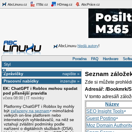
AbcLinuxu.cz
ITBiz.cz
HDmag.cz
AbcPráce.cz
AbcLinuxu
hledá autory
!
Poradna
FAQ
Hardware
Softw
Styl
×
Seznam zálože
Zprávičky
napište »
Pracovní nabídky
inzerujte »
Zde si můžete prohléd
EK: ChatGPT i Roblox mohou spadat
Adresář: /Bookmrk/S
pod přísnější pravidla
V tomto adresáři zálož
včera 08:00 | IT novinky
Název
Platformy ChatGPT i Roblox by mohly
být
zařazeny na seznam
mimořádně
SEO Insight Tools
velkých on-line platforem nebo
Guest Posting
internetových vyhledávačů, na něž se
vztahují zvláštní podmínky podle
Moz Domain Authorit
nařízení o digitálních službách (DSA).