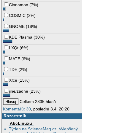
Cinnamon
(
7%
)
COSMIC
(
2%
)
GNOME
(
18%
)
KDE Plasma
(
30%
)
LXQt
(
6%
)
MATE
(
6%
)
TDE
(
2%
)
Xfce
(
15%
)
jiné/žádné
(
23%
)
Celkem 2335 hlasů
Komentářů: 30
, poslední 3.4. 20:20
Rozcestník
AbcLinuxu
Týden na ScienceMag.cz: Vylepšený