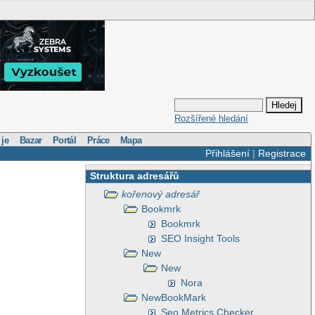
Rozšířené hledání
 je
Bazar
Portál
Práce
Mapa
Přihlášení
|
Registrace
Struktura adresářů
kořenový adresář
Bookmrk
Bookmrk
SEO Insight Tools
New
New
Nora
NewBookMark
Seo Metrics Checker