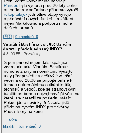
První verze konverzního nástroje
Pandoc
byla vydána před 20 lety. Jeho
autor John MacFarlane při tomto výročí
rekapituluje
jednotlivé etapy vývoje
a přidávání nových funkcí – rozšíření
nejen Markdownu a podporu mnoha
dalších formátů.
|🇵🇸
|
Komentářů: 0
Virtuální Bastlírna vol. 65: Už vám
dorazil předobjednaný INDX?
4.8. 00:55 | Pozvánky
Srpen přinesl nejen další spalující
vedro, ale také Virtuální Bastlírnu s
neméně žhavými novinkami. Využijte
tedy předpovědi na deštivý čtvrteční
večer a od 20:00 se připojte online k
tomuto neformálnímu setkání kutilů,
techniků a vědců, kde se strahovskými
bastlíři proberete nejzajímavější věci, na
které jste narazili za poslední měsíc.
Pokud jde o novinky, řeč zcela jistě
přijde na systém INDX pro tiskárny
Průša, který na konci
…
více »
bkralik
|
Komentářů: 0