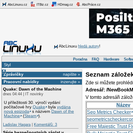
AbcLinuxu.cz
ITBiz.cz
HDmag.cz
AbcPráce.cz
AbcLinuxu
hledá autory
!
Poradna
FAQ
Hardware
Softw
Styl
×
Seznam zálože
Zprávičky
napište »
Pracovní nabídky
inzerujte »
Zde si můžete prohléd
Quake: Dawn of the Machine
Adresář: /NewBookM
dnes 04:44 | IT novinky
V tomto adresáři zálož
U příležitosti 30. výročí vydání
Název
počítačové hry
Quake
byla
vydána
nová epizoda
s názvem
Dawn of the
Seo Metrics Checker
Machine
(
Steam
).
seometricscheckerc
Ladislav Hagara
|
Komentářů: 3
Free Majestic Trust 
Série bezpečnostních záplat v