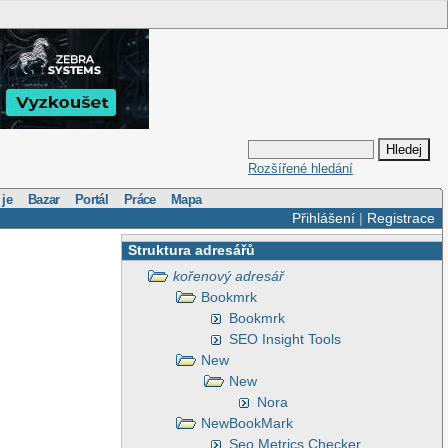
Rozšířené hledání
 je
Bazar
Portál
Práce
Mapa
Přihlášení
|
Registrace
Struktura adresářů
kořenový adresář
Bookmrk
Bookmrk
SEO Insight Tools
New
New
Nora
NewBookMark
Seo Metrics Checker