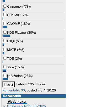
Cinnamon
(
7%
)
COSMIC
(
2%
)
GNOME
(
18%
)
KDE Plasma
(
30%
)
LXQt
(
6%
)
MATE
(
6%
)
TDE
(
2%
)
Xfce
(
15%
)
jiné/žádné
(
23%
)
Celkem 2351 hlasů
Komentářů: 30
, poslední 3.4. 20:20
Rozcestník
AbcLinuxu
Událo se v týdnu 32/2026