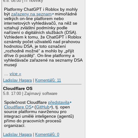
6.8. 08:00 | IT novinky
Platformy ChatGPT i Roblox by mohly
být
zařazeny na seznam
mimořádně
velkých on-line platforem nebo
internetových vyhledávačů, na něž se
vztahují zvláštní podmínky podle
nařízení o digitálních službách (DSA).
Vzhledem k tomu, že ChatGPT i Roblox
oznámily počet uživatelů nad prahovou
hodnotou DSA, je toto označení
„rozhodně možné“ a mohlo by „přijít
dříve či později“. On-line platformy a
vyhledávače zařazené na seznamy DSA
musejí
…
více »
Ladislav Hagara
|
Komentářů: 11
Cloudflare OS
5.8. 17:00 | Zajímavý software
Společnost Cloudflare
představila
Cloudflare OS
(
GitHub
), tj. open
source platformu navrženou pro
integraci umělé inteligence (agentů)
přímo do pracovních procesů
organizací.
Ladislav Hagara
|
Komentářů: 0