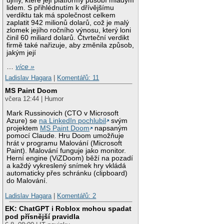
újmy, které její platformy působí mladým
lidem. S přihlédnutím k dřívějšímu
verdiktu tak má společnost celkem
zaplatit 942 milionů dolarů, což je malý
zlomek jejího ročního výnosu, který loni
činil 60 miliard dolarů. Čtvrteční verdikt
firmě také nařizuje, aby změnila způsob,
jakým její
…
více »
Ladislav Hagara
|
Komentářů: 11
MS Paint Doom
včera 12:44 | Humor
Mark Russinovich (CTO v Microsoft
Azure) se
na LinkedIn pochlubil
svým
projektem
MS Paint Doom
napsaným
pomocí Claude. Hru Doom umožňuje
hrát v programu Malování (Microsoft
Paint). Malování funguje jako monitor.
Herní engine (ViZDoom) běží na pozadí
a každý vykreslený snímek hry vkládá
automaticky přes schránku (clipboard)
do Malování.
Ladislav Hagara
|
Komentářů: 2
EK: ChatGPT i Roblox mohou spadat
pod přísnější pravidla