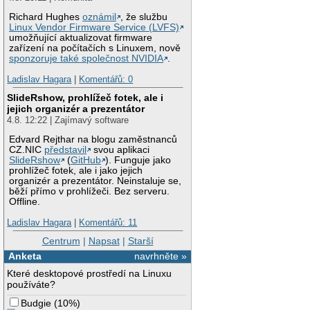
Richard Hughes
oznámil
, že službu
Linux Vendor Firmware Service (LVFS)
umožňující aktualizovat firmware
zařízení na počítačích s Linuxem, nově
sponzoruje také společnost NVIDIA
.
Ladislav Hagara
|
Komentářů: 0
SlideRshow, prohlížeč fotek, ale i
jejich organizér a prezentátor
4.8. 12:22 | Zajímavý software
Edvard Rejthar na blogu zaměstnanců
CZ.NIC
představil
svou aplikaci
SlideRshow
(
GitHub
). Funguje jako
prohlížeč fotek, ale i jako jejich
organizér a prezentátor. Neinstaluje se,
běží přímo v prohlížeči. Bez serveru.
Offline.
Ladislav Hagara
|
Komentářů: 11
Centrum
|
Napsat
|
Starší
Anketa
navrhněte »
Které desktopové prostředí na Linuxu
používáte?
Budgie
(
10%
)