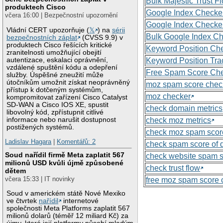
Bulk Majestic Trust 
produktech Cisco
Google Index Checke
včera 16:00 | Bezpečnostní upozornění
Google Index Checke
Vládní CERT upozorňuje (
𝕏
) na
sérii
Bulk Google Index C
bezpečnostních záplat
(CVSS 9.9) v
produktech Cisco řešících kritické
Keyword Position Ch
zranitelnosti umožňující obejití
autentizace, eskalaci oprávnění,
Keyword Position Tra
vzdálené spuštění kódu a odepření
Free Spam Score Ch
služby. Úspěšné zneužití může
útočníkům umožnit získat neoprávněný
moz spam score chec
přístup k dotčeným systémům,
moz checker
kompromitovat zařízení Cisco Catalyst
SD-WAN a Cisco IOS XE, spustit
check domain metrics
libovolný kód, zpřístupnit citlivé
informace nebo narušit dostupnost
check moz metrics
postižených systémů.
check moz spam scor
Ladislav Hagara
|
Komentářů: 2
check spam score of
Soud nařídil firmě Meta zaplatit 567
check website spam 
milionů USD kvůli újmě způsobené
check trust flow
dětem
včera 15:33 | IT novinky
free moz spam score 
Soud v americkém státě Nové Mexiko
ve čtvrtek
nařídil
internetové
společnosti Meta Platforms zaplatit 567
milionů dolarů (téměř 12 miliard Kč) za