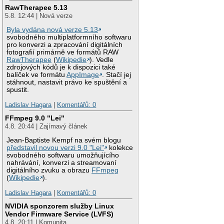
RawTherapee 5.13
5.8. 12:44 | Nová verze
Byla vydána nová verze 5.13
svobodného multiplatformního softwaru
pro konverzi a zpracování digitálních
fotografií primárně ve formátů RAW
RawTherapee
(
Wikipedie
). Vedle
zdrojových kódů je k dispozici také
balíček ve formátu
AppImage
. Stačí jej
stáhnout, nastavit právo ke spuštění a
spustit.
Ladislav Hagara
|
Komentářů: 0
FFmpeg 9.0 "Lei"
4.8. 20:44 | Zajímavý článek
Jean-Baptiste Kempf na svém blogu
představil novou verzi 9.0 "Lei"
kolekce
svobodného softwaru umožňujícího
nahrávání, konverzi a streamovaní
digitálního zvuku a obrazu
FFmpeg
(
Wikipedie
).
Ladislav Hagara
|
Komentářů: 0
NVIDIA sponzorem služby Linux
Vendor Firmware Service (LVFS)
4.8. 20:11 | Komunita