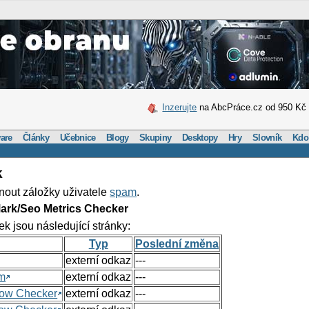
Inzerujte
na AbcPráce.cz od 950 Kč
are
Články
Učebnice
Blogy
Skupiny
Desktopy
Hry
Slovník
Kdo
k
nout záložky uživatele
spam
.
ark/Seo Metrics Checker
ek jsou následující stránky:
Typ
Poslední změna
externí odkaz
---
om
externí odkaz
---
Flow Checker
externí odkaz
---