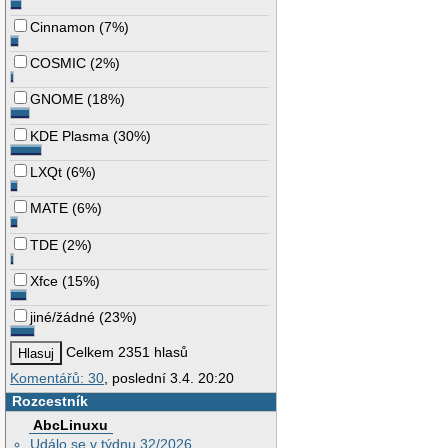
Cinnamon
(
7%
)
COSMIC
(
2%
)
GNOME
(
18%
)
KDE Plasma
(
30%
)
LXQt
(
6%
)
MATE
(
6%
)
TDE
(
2%
)
Xfce
(
15%
)
jiné/žádné
(
23%
)
Celkem 2351 hlasů
Komentářů: 30
, poslední 3.4. 20:20
Rozcestník
AbcLinuxu
Událo se v týdnu 32/2026