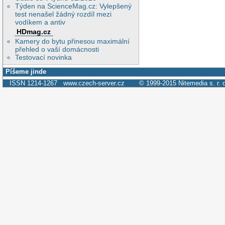
Týden na ScienceMag.cz: Vylepšený
test nenašel žádný rozdíl mezi
vodíkem a antiv
HDmag.cz
Kamery do bytu přinesou maximální
přehled o vaší domácnosti
Testovací novinka
Píšeme jinde
ISSN 1214-1267
www.czech-server.cz
© 1999-2015
Nitemedia s. r. 