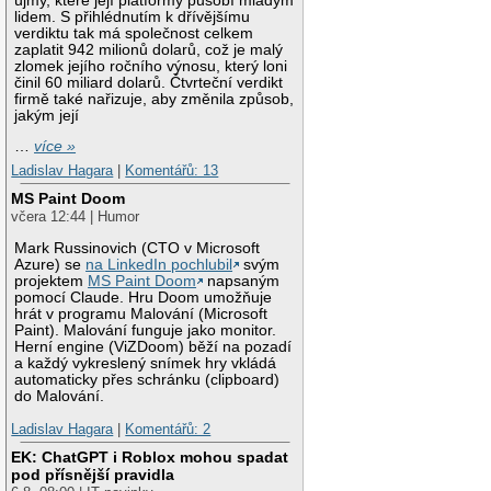
újmy, které její platformy působí mladým
lidem. S přihlédnutím k dřívějšímu
verdiktu tak má společnost celkem
zaplatit 942 milionů dolarů, což je malý
zlomek jejího ročního výnosu, který loni
činil 60 miliard dolarů. Čtvrteční verdikt
firmě také nařizuje, aby změnila způsob,
jakým její
…
více »
Ladislav Hagara
|
Komentářů: 13
MS Paint Doom
včera 12:44 | Humor
Mark Russinovich (CTO v Microsoft
Azure) se
na LinkedIn pochlubil
svým
projektem
MS Paint Doom
napsaným
pomocí Claude. Hru Doom umožňuje
hrát v programu Malování (Microsoft
Paint). Malování funguje jako monitor.
Herní engine (ViZDoom) běží na pozadí
a každý vykreslený snímek hry vkládá
automaticky přes schránku (clipboard)
do Malování.
Ladislav Hagara
|
Komentářů: 2
EK: ChatGPT i Roblox mohou spadat
pod přísnější pravidla