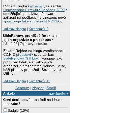
Richard Hughes
oznámil
, že službu
Linux Vendor Firmware Service (LVFS)
umožňující aktualizovat firmware
zařízení na počítačích s Linuxem, nově
sponzoruje také společnost NVIDIA
.
Ladislav Hagara
|
Komentářů: 0
SlideRshow, prohlížeč fotek, ale i
jejich organizér a prezentátor
4.8. 12:22 | Zajímavý software
Edvard Rejthar na blogu zaměstnanců
CZ.NIC
představil
svou aplikaci
SlideRshow
(
GitHub
). Funguje jako
prohlížeč fotek, ale i jako jejich
organizér a prezentátor. Neinstaluje se,
běží přímo v prohlížeči. Bez serveru.
Offline.
Ladislav Hagara
|
Komentářů: 11
Centrum
|
Napsat
|
Starší
Anketa
navrhněte »
Které desktopové prostředí na Linuxu
používáte?
Budgie
(
10%
)