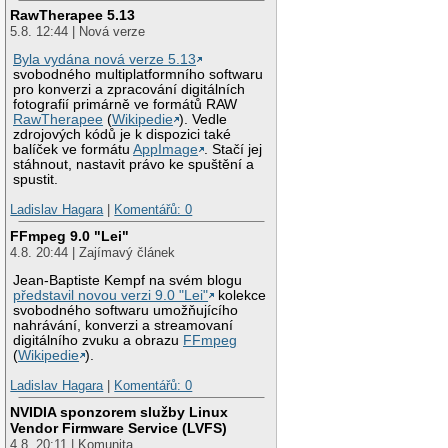
RawTherapee 5.13
5.8. 12:44 | Nová verze
Byla vydána nová verze 5.13
svobodného multiplatformního softwaru
pro konverzi a zpracování digitálních
fotografií primárně ve formátů RAW
RawTherapee
(
Wikipedie
). Vedle
zdrojových kódů je k dispozici také
balíček ve formátu
AppImage
. Stačí jej
stáhnout, nastavit právo ke spuštění a
spustit.
Ladislav Hagara
|
Komentářů: 0
FFmpeg 9.0 "Lei"
4.8. 20:44 | Zajímavý článek
Jean-Baptiste Kempf na svém blogu
představil novou verzi 9.0 "Lei"
kolekce
svobodného softwaru umožňujícího
nahrávání, konverzi a streamovaní
digitálního zvuku a obrazu
FFmpeg
(
Wikipedie
).
Ladislav Hagara
|
Komentářů: 0
NVIDIA sponzorem služby Linux
Vendor Firmware Service (LVFS)
4.8. 20:11 | Komunita