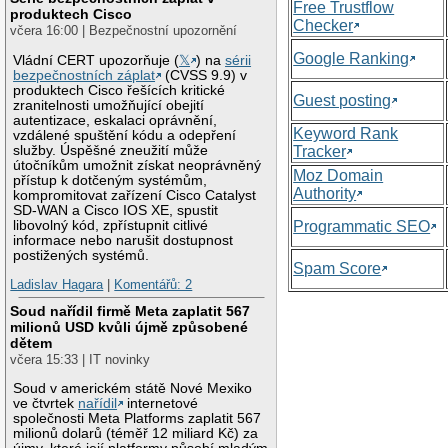
Free Trustflow
produktech Cisco
Checker
včera 16:00 | Bezpečnostní upozornění
Google Ranking
Vládní CERT upozorňuje (
𝕏
) na
sérii
bezpečnostních záplat
(CVSS 9.9) v
produktech Cisco řešících kritické
Guest posting
zranitelnosti umožňující obejití
autentizace, eskalaci oprávnění,
Keyword Rank
vzdálené spuštění kódu a odepření
služby. Úspěšné zneužití může
Tracker
útočníkům umožnit získat neoprávněný
Moz Domain
přístup k dotčeným systémům,
Authority
kompromitovat zařízení Cisco Catalyst
SD-WAN a Cisco IOS XE, spustit
libovolný kód, zpřístupnit citlivé
Programmatic SEO
informace nebo narušit dostupnost
postižených systémů.
Spam Score
Ladislav Hagara
|
Komentářů: 2
Soud nařídil firmě Meta zaplatit 567
milionů USD kvůli újmě způsobené
dětem
včera 15:33 | IT novinky
Soud v americkém státě Nové Mexiko
ve čtvrtek
nařídil
internetové
společnosti Meta Platforms zaplatit 567
milionů dolarů (téměř 12 miliard Kč) za