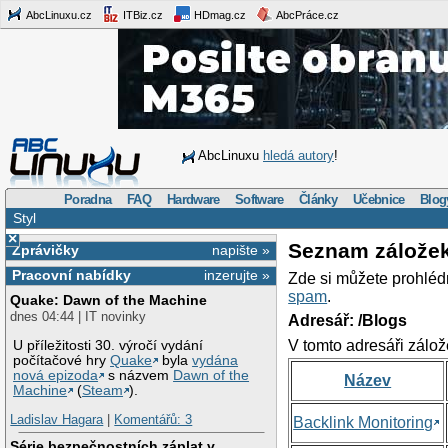
AbcLinuxu.cz
ITBiz.cz
HDmag.cz
AbcPráce.cz
AbcLinuxu
hledá autory
!
Poradna
FAQ
Hardware
Software
Články
Učebnice
Blog
Styl
×
Seznam zálože
Zprávičky
napište »
Pracovní nabídky
inzerujte »
Zde si můžete prohléd
spam
.
Quake: Dawn of the Machine
dnes 04:44 | IT novinky
Adresář: /Blogs
V tomto adresáři zálož
U příležitosti 30. výročí vydání
počítačové hry
Quake
byla
vydána
nová epizoda
s názvem
Dawn of the
Název
Machine
(
Steam
).
Ladislav Hagara
|
Komentářů: 3
Backlink Monitoring
Série bezpečnostních záplat v