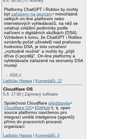
6.8. 08:00 | IT novinky
Platformy ChatGPT i Roblox by mohly
být
zařazeny na seznam
mimořádně
velkých on-line platforem nebo
internetových vyhledávačů, na něž se
vztahují zvláštní podmínky podle
nařízení o digitálních službách (DSA).
Vzhledem k tomu, že ChatGPT i Roblox
oznámily počet uživatelů nad prahovou
hodnotou DSA, je toto označení
„rozhodně možné“ a mohlo by „přijít
dříve či později“. On-line platformy a
vyhledávače zařazené na seznamy DSA
musejí
…
více »
Ladislav Hagara
|
Komentářů: 12
Cloudflare OS
5.8. 17:00 | Zajímavý software
Společnost Cloudflare
představila
Cloudflare OS
(
GitHub
), tj. open
source platformu navrženou pro
integraci umělé inteligence (agentů)
přímo do pracovních procesů
organizací.
Ladislav Hagara
|
Komentářů: 0