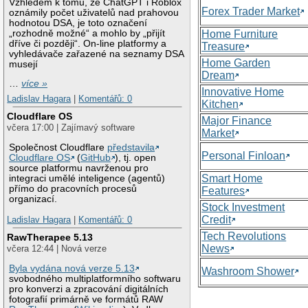
Vzhledem k tomu, že ChatGPT i Roblox
Forex Trader Market
oznámily počet uživatelů nad prahovou
hodnotou DSA, je toto označení
„rozhodně možné“ a mohlo by „přijít
Home Furniture
dříve či později“. On-line platformy a
Treasure
vyhledávače zařazené na seznamy DSA
Home Garden
musejí
Dream
…
více »
Innovative Home
Ladislav Hagara
|
Komentářů: 0
Kitchen
Cloudflare OS
Major Finance
včera 17:00 | Zajímavý software
Market
Společnost Cloudflare
představila
Personal Finloan
Cloudflare OS
(
GitHub
), tj. open
source platformu navrženou pro
Smart Home
integraci umělé inteligence (agentů)
přímo do pracovních procesů
Features
organizací.
Stock Investment
Credit
Ladislav Hagara
|
Komentářů: 0
Tech Revolutions
RawTherapee 5.13
News
včera 12:44 | Nová verze
Byla vydána nová verze 5.13
Washroom Shower
svobodného multiplatformního softwaru
pro konverzi a zpracování digitálních
fotografií primárně ve formátů RAW