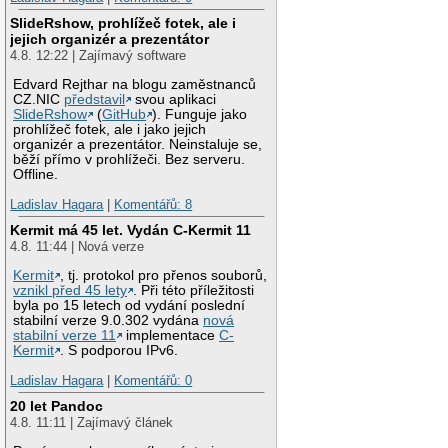
SlideRshow, prohlížeč fotek, ale i
jejich organizér a prezentátor
4.8. 12:22 | Zajímavý software
Edvard Rejthar na blogu zaměstnanců
CZ.NIC
představil
svou aplikaci
SlideRshow
(
GitHub
). Funguje jako
prohlížeč fotek, ale i jako jejich
organizér a prezentátor. Neinstaluje se,
běží přímo v prohlížeči. Bez serveru.
Offline.
Ladislav Hagara
|
Komentářů: 8
Kermit má 45 let. Vydán C-Kermit 11
4.8. 11:44 | Nová verze
Kermit
, tj. protokol pro přenos souborů,
vznikl před 45 lety
. Při této příležitosti
byla po 15 letech od vydání poslední
stabilní verze 9.0.302 vydána
nová
stabilní verze 11
implementace
C-
Kermit
. S podporou IPv6.
Ladislav Hagara
|
Komentářů: 0
20 let Pandoc
4.8. 11:11 | Zajímavý článek