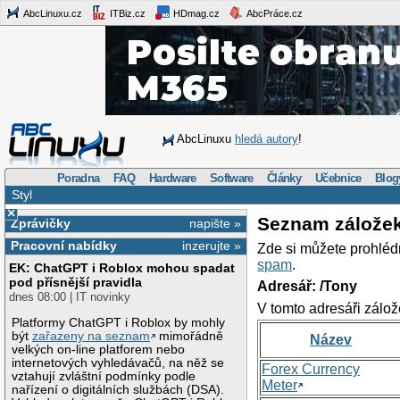
AbcLinuxu.cz
ITBiz.cz
HDmag.cz
AbcPráce.cz
AbcLinuxu
hledá autory
!
Poradna
FAQ
Hardware
Software
Články
Učebnice
Blog
Styl
×
Seznam zálože
Zprávičky
napište »
Pracovní nabídky
inzerujte »
Zde si můžete prohléd
spam
.
EK: ChatGPT i Roblox mohou spadat
pod přísnější pravidla
Adresář: /Tony
dnes 08:00 | IT novinky
V tomto adresáři zálož
Platformy ChatGPT i Roblox by mohly
být
zařazeny na seznam
mimořádně
Název
velkých on-line platforem nebo
internetových vyhledávačů, na něž se
Forex Currency
vztahují zvláštní podmínky podle
Meter
nařízení o digitálních službách (DSA).