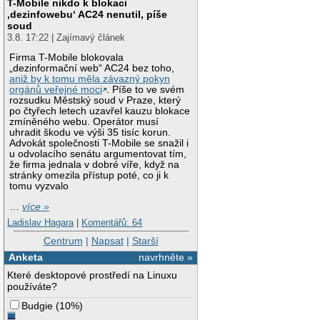
T-Mobile nikdo k blokaci
‚dezinfowebu‘ AC24 nenutil, píše
soud
3.8. 17:22 | Zajímavý článek
Firma T-Mobile blokovala
„dezinformační web“ AC24 bez toho,
aniž by k tomu měla závazný pokyn
orgánů veřejné moci
. Píše to ve svém
rozsudku Městský soud v Praze, který
po čtyřech letech uzavřel kauzu blokace
zmíněného webu. Operátor musí
uhradit škodu ve výši 35 tisíc korun.
Advokát společnosti T-Mobile se snažil i
u odvolacího senátu argumentovat tím,
že firma jednala v dobré víře, když na
stránky omezila přístup poté, co ji k
tomu vyzvalo
…
více »
Ladislav Hagara
|
Komentářů: 64
Centrum
|
Napsat
|
Starší
Anketa
navrhněte »
Které desktopové prostředí na Linuxu
používáte?
Budgie
(
10%
)