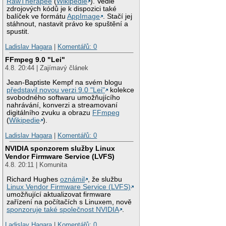
RawTherapee
(
Wikipedie
). Vedle
zdrojových kódů je k dispozici také
balíček ve formátu
AppImage
. Stačí jej
stáhnout, nastavit právo ke spuštění a
spustit.
Ladislav Hagara
|
Komentářů: 0
FFmpeg 9.0 "Lei"
4.8. 20:44 | Zajímavý článek
Jean-Baptiste Kempf na svém blogu
představil novou verzi 9.0 "Lei"
kolekce
svobodného softwaru umožňujícího
nahrávání, konverzi a streamovaní
digitálního zvuku a obrazu
FFmpeg
(
Wikipedie
).
Ladislav Hagara
|
Komentářů: 0
NVIDIA sponzorem služby Linux
Vendor Firmware Service (LVFS)
4.8. 20:11 | Komunita
Richard Hughes
oznámil
, že službu
Linux Vendor Firmware Service (LVFS)
umožňující aktualizovat firmware
zařízení na počítačích s Linuxem, nově
sponzoruje také společnost NVIDIA
.
Ladislav Hagara
|
Komentářů: 0