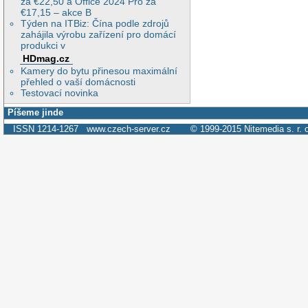
za €22,50 a Office 2024 Pro za
€17,15 – akce B
Týden na ITBiz: Čína podle zdrojů
zahájila výrobu zařízení pro domácí
produkci v
HDmag.cz
Kamery do bytu přinesou maximální
přehled o vaší domácnosti
Testovací novinka
Píšeme jinde
ISSN 1214-1267
www.czech-server.cz
© 1999-2015
Nitemedia s. r. 