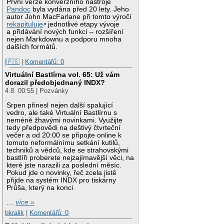
První verze konverzního nástroje
Pandoc
byla vydána před 20 lety. Jeho
autor John MacFarlane při tomto výročí
rekapituluje
jednotlivé etapy vývoje
a přidávání nových funkcí – rozšíření
nejen Markdownu a podporu mnoha
dalších formátů.
|🇵🇸
|
Komentářů: 0
Virtuální Bastlírna vol. 65: Už vám
dorazil předobjednaný INDX?
4.8. 00:55 | Pozvánky
Srpen přinesl nejen další spalující
vedro, ale také Virtuální Bastlírnu s
neméně žhavými novinkami. Využijte
tedy předpovědi na deštivý čtvrteční
večer a od 20:00 se připojte online k
tomuto neformálnímu setkání kutilů,
techniků a vědců, kde se strahovskými
bastlíři proberete nejzajímavější věci, na
které jste narazili za poslední měsíc.
Pokud jde o novinky, řeč zcela jistě
přijde na systém INDX pro tiskárny
Průša, který na konci
…
více »
bkralik
|
Komentářů: 0