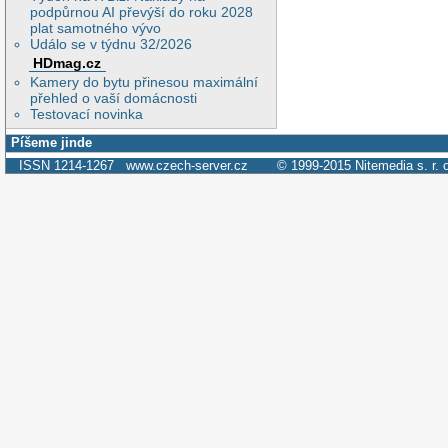
podpůrnou AI převýší do roku 2028
plat samotného vývo
Událo se v týdnu 32/2026
HDmag.cz
Kamery do bytu přinesou maximální
přehled o vaší domácnosti
Testovací novinka
Píšeme jinde
ISSN 1214-1267
www.czech-server.cz
© 1999-2015
Nitemedia s. r. 