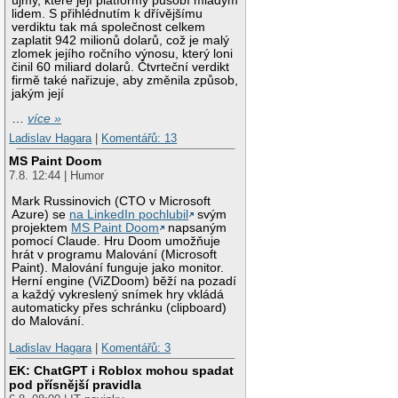
újmy, které její platformy působí mladým
lidem. S přihlédnutím k dřívějšímu
verdiktu tak má společnost celkem
zaplatit 942 milionů dolarů, což je malý
zlomek jejího ročního výnosu, který loni
činil 60 miliard dolarů. Čtvrteční verdikt
firmě také nařizuje, aby změnila způsob,
jakým její
…
více »
Ladislav Hagara
|
Komentářů: 13
MS Paint Doom
7.8. 12:44 | Humor
Mark Russinovich (CTO v Microsoft
Azure) se
na LinkedIn pochlubil
svým
projektem
MS Paint Doom
napsaným
pomocí Claude. Hru Doom umožňuje
hrát v programu Malování (Microsoft
Paint). Malování funguje jako monitor.
Herní engine (ViZDoom) běží na pozadí
a každý vykreslený snímek hry vkládá
automaticky přes schránku (clipboard)
do Malování.
Ladislav Hagara
|
Komentářů: 3
EK: ChatGPT i Roblox mohou spadat
pod přísnější pravidla