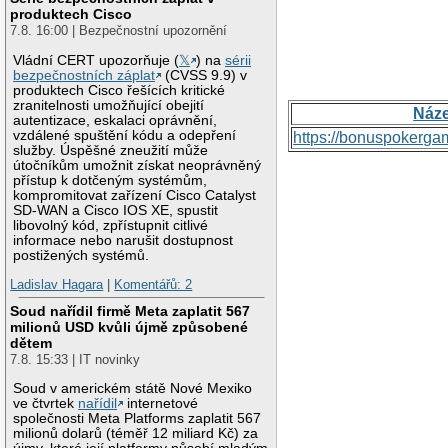
produktech Cisco
7.8. 16:00 | Bezpečnostní upozornění
Vládní CERT upozorňuje (
𝕏
) na
sérii
bezpečnostních záplat
(CVSS 9.9) v
produktech Cisco řešících kritické
zranitelnosti umožňující obejití
Náz
autentizace, eskalaci oprávnění,
vzdálené spuštění kódu a odepření
https://bonuspokerga
služby. Úspěšné zneužití může
útočníkům umožnit získat neoprávněný
přístup k dotčeným systémům,
kompromitovat zařízení Cisco Catalyst
SD-WAN a Cisco IOS XE, spustit
libovolný kód, zpřístupnit citlivé
informace nebo narušit dostupnost
postižených systémů.
Ladislav Hagara
|
Komentářů: 2
Soud nařídil firmě Meta zaplatit 567
milionů USD kvůli újmě způsobené
dětem
7.8. 15:33 | IT novinky
Soud v americkém státě Nové Mexiko
ve čtvrtek
nařídil
internetové
společnosti Meta Platforms zaplatit 567
milionů dolarů (téměř 12 miliard Kč) za