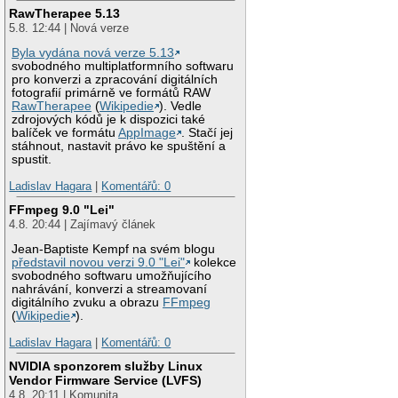
RawTherapee 5.13
5.8. 12:44 | Nová verze
Byla vydána nová verze 5.13
svobodného multiplatformního softwaru
pro konverzi a zpracování digitálních
fotografií primárně ve formátů RAW
RawTherapee
(
Wikipedie
). Vedle
zdrojových kódů je k dispozici také
balíček ve formátu
AppImage
. Stačí jej
stáhnout, nastavit právo ke spuštění a
spustit.
Ladislav Hagara
|
Komentářů: 0
FFmpeg 9.0 "Lei"
4.8. 20:44 | Zajímavý článek
Jean-Baptiste Kempf na svém blogu
představil novou verzi 9.0 "Lei"
kolekce
svobodného softwaru umožňujícího
nahrávání, konverzi a streamovaní
digitálního zvuku a obrazu
FFmpeg
(
Wikipedie
).
Ladislav Hagara
|
Komentářů: 0
NVIDIA sponzorem služby Linux
Vendor Firmware Service (LVFS)
4.8. 20:11 | Komunita