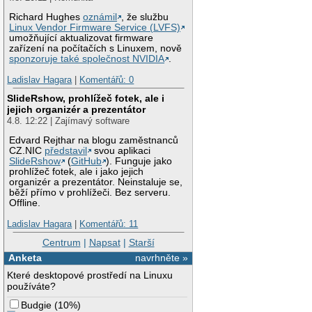
Richard Hughes
oznámil
, že službu
Linux Vendor Firmware Service (LVFS)
umožňující aktualizovat firmware
zařízení na počítačích s Linuxem, nově
sponzoruje také společnost NVIDIA
.
Ladislav Hagara
|
Komentářů: 0
SlideRshow, prohlížeč fotek, ale i
jejich organizér a prezentátor
4.8. 12:22 | Zajímavý software
Edvard Rejthar na blogu zaměstnanců
CZ.NIC
představil
svou aplikaci
SlideRshow
(
GitHub
). Funguje jako
prohlížeč fotek, ale i jako jejich
organizér a prezentátor. Neinstaluje se,
běží přímo v prohlížeči. Bez serveru.
Offline.
Ladislav Hagara
|
Komentářů: 11
Centrum
|
Napsat
|
Starší
Anketa
navrhněte »
Které desktopové prostředí na Linuxu
používáte?
Budgie
(
10%
)