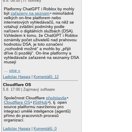
6.8. 08:00 | IT novinky
Platformy ChatGPT i Roblox by mohly
být
zařazeny na seznam
mimořádně
velkých on-line platforem nebo
internetových vyhledávačů, na něž se
vztahují zvláštní podmínky podle
nařízení o digitálních službách (DSA).
Vzhledem k tomu, že ChatGPT i Roblox
oznámily počet uživatelů nad prahovou
hodnotou DSA, je toto označení
„rozhodně možné“ a mohlo by „přijít
dříve či později“. On-line platformy a
vyhledávače zařazené na seznamy DSA
musejí
…
více »
Ladislav Hagara
|
Komentářů: 12
Cloudflare OS
5.8. 17:00 | Zajímavý software
Společnost Cloudflare
představila
Cloudflare OS
(
GitHub
), tj. open
source platformu navrženou pro
integraci umělé inteligence (agentů)
přímo do pracovních procesů
organizací.
Ladislav Hagara
|
Komentářů: 0