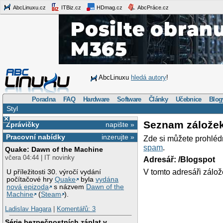
AbcLinuxu.cz
ITBiz.cz
HDmag.cz
AbcPráce.cz
AbcLinuxu
hledá autory
!
Poradna
FAQ
Hardware
Software
Články
Učebnice
Blog
Styl
×
Seznam zálože
Zprávičky
napište »
Pracovní nabídky
inzerujte »
Zde si můžete prohléd
spam
.
Quake: Dawn of the Machine
včera 04:44 | IT novinky
Adresář: /Blogspot
V tomto adresáři zálož
U příležitosti 30. výročí vydání
počítačové hry
Quake
byla
vydána
nová epizoda
s názvem
Dawn of the
Machine
(
Steam
).
Ladislav Hagara
|
Komentářů: 3
Série bezpečnostních záplat v