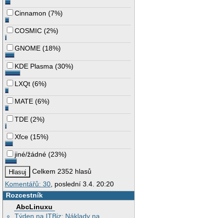
Cinnamon
(
7%
)
COSMIC
(
2%
)
GNOME
(
18%
)
KDE Plasma
(
30%
)
LXQt
(
6%
)
MATE
(
6%
)
TDE
(
2%
)
Xfce
(
15%
)
jiné/žádné
(
23%
)
Celkem 2352 hlasů
Komentářů: 30
, poslední 3.4. 20:20
Rozcestník
AbcLinuxu
Týden na ITBiz: Náklady na