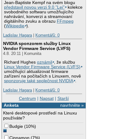
Jean-Baptiste Kempf na svém blogu
představil novou verzi 9.0 "Lei"
kolekce
svobodného softwaru umožňujícího
nahrávání, konverzi a streamovaní
digitálního zvuku a obrazu
FFmpeg
(
Wikipedie
).
Ladislav Hagara
|
Komentářů: 0
NVIDIA sponzorem služby Linux
Vendor Firmware Service (LVFS)
4.8. 20:11 | Komunita
Richard Hughes
oznámil
, že službu
Linux Vendor Firmware Service (LVFS)
umožňující aktualizovat firmware
zařízení na počítačích s Linuxem, nově
sponzoruje také společnost NVIDIA
.
Ladislav Hagara
|
Komentářů: 0
Centrum
|
Napsat
|
Starší
Anketa
navrhněte »
Které desktopové prostředí na Linuxu
používáte?
Budgie
(
10%
)
Cinnamon
(
7%
)