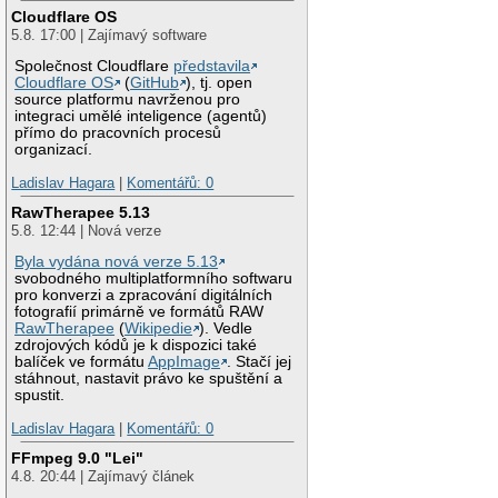
Cloudflare OS
5.8. 17:00 | Zajímavý software
Společnost Cloudflare
představila
Cloudflare OS
(
GitHub
), tj. open
source platformu navrženou pro
integraci umělé inteligence (agentů)
přímo do pracovních procesů
organizací.
Ladislav Hagara
|
Komentářů: 0
RawTherapee 5.13
5.8. 12:44 | Nová verze
Byla vydána nová verze 5.13
svobodného multiplatformního softwaru
pro konverzi a zpracování digitálních
fotografií primárně ve formátů RAW
RawTherapee
(
Wikipedie
). Vedle
zdrojových kódů je k dispozici také
balíček ve formátu
AppImage
. Stačí jej
stáhnout, nastavit právo ke spuštění a
spustit.
Ladislav Hagara
|
Komentářů: 0
FFmpeg 9.0 "Lei"
4.8. 20:44 | Zajímavý článek