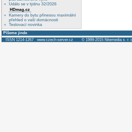
Událo se v týdnu 32/2026
HDmag.cz
Kamery do bytu přinesou maximální
přehled o vaší domácnosti
Testovací novinka
Píšeme jinde
ISSN 1214-1267
www.czech-server.cz
© 1999-2015
Nitemedia s. r. 