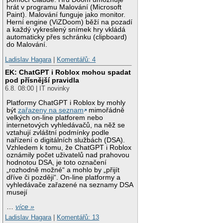
hrát v programu Malování (Microsoft
Paint). Malování funguje jako monitor.
Herní engine (ViZDoom) běží na pozadí
a každý vykreslený snímek hry vkládá
automaticky přes schránku (clipboard)
do Malování.
Ladislav Hagara
|
Komentářů: 4
EK: ChatGPT i Roblox mohou spadat
pod přísnější pravidla
6.8. 08:00 | IT novinky
Platformy ChatGPT i Roblox by mohly
být
zařazeny na seznam
mimořádně
velkých on-line platforem nebo
internetových vyhledávačů, na něž se
vztahují zvláštní podmínky podle
nařízení o digitálních službách (DSA).
Vzhledem k tomu, že ChatGPT i Roblox
oznámily počet uživatelů nad prahovou
hodnotou DSA, je toto označení
„rozhodně možné“ a mohlo by „přijít
dříve či později“. On-line platformy a
vyhledávače zařazené na seznamy DSA
musejí
…
více »
Ladislav Hagara
|
Komentářů: 13