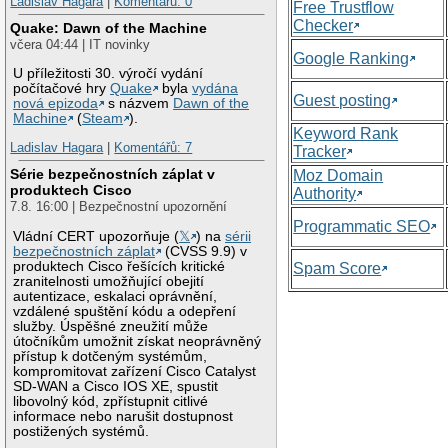
Ladislav Hagara
|
Komentářů: 0
Free Trustflow
Checker
Quake: Dawn of the Machine
včera 04:44 | IT novinky
Google Ranking
U příležitosti 30. výročí vydání
počítačové hry
Quake
byla
vydána
Guest posting
nová epizoda
s názvem
Dawn of the
Machine
(
Steam
).
Keyword Rank
Ladislav Hagara
|
Komentářů: 7
Tracker
Série bezpečnostních záplat v
Moz Domain
produktech Cisco
Authority
7.8. 16:00 | Bezpečnostní upozornění
Programmatic SEO
Vládní CERT upozorňuje (
𝕏
) na
sérii
bezpečnostních záplat
(CVSS 9.9) v
produktech Cisco řešících kritické
Spam Score
zranitelnosti umožňující obejití
autentizace, eskalaci oprávnění,
vzdálené spuštění kódu a odepření
služby. Úspěšné zneužití může
útočníkům umožnit získat neoprávněný
přístup k dotčeným systémům,
kompromitovat zařízení Cisco Catalyst
SD-WAN a Cisco IOS XE, spustit
libovolný kód, zpřístupnit citlivé
informace nebo narušit dostupnost
postižených systémů.