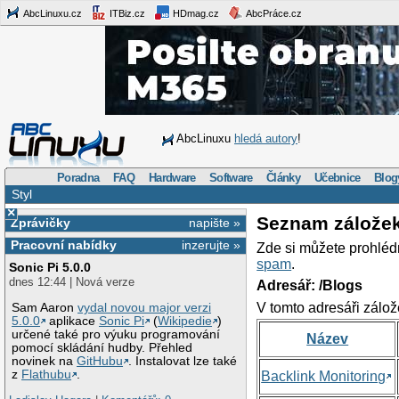
AbcLinuxu.cz
ITBiz.cz
HDmag.cz
AbcPráce.cz
AbcLinuxu
hledá autory
!
Poradna
FAQ
Hardware
Software
Články
Učebnice
Blog
Styl
×
Seznam zálože
Zprávičky
napište »
Pracovní nabídky
inzerujte »
Zde si můžete prohléd
spam
.
Sonic Pi 5.0.0
dnes 12:44 | Nová verze
Adresář: /Blogs
V tomto adresáři zálož
Sam Aaron
vydal novou major verzi
5.0.0
aplikace
Sonic Pi
(
Wikipedie
)
určené také pro výuku programování
Název
pomocí skládání hudby. Přehled
novinek na
GitHubu
. Instalovat lze také
z
Flathubu
.
Backlink Monitoring