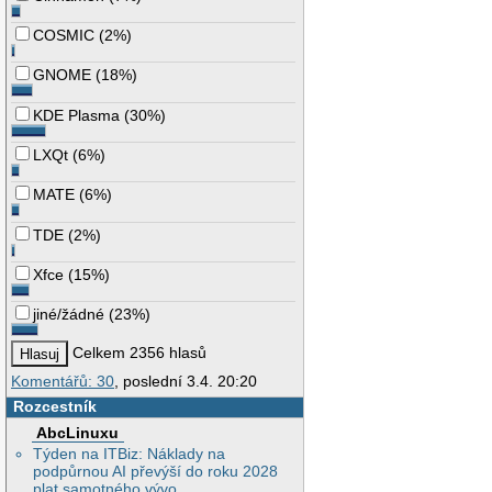
COSMIC
(
2%
)
GNOME
(
18%
)
KDE Plasma
(
30%
)
LXQt
(
6%
)
MATE
(
6%
)
TDE
(
2%
)
Xfce
(
15%
)
jiné/žádné
(
23%
)
Celkem 2356 hlasů
Komentářů: 30
, poslední 3.4. 20:20
Rozcestník
AbcLinuxu
Týden na ITBiz: Náklady na
podpůrnou AI převýší do roku 2028
plat samotného vývo