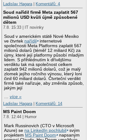
Ladislav Hagara
|
Komentářů: 4
Soud nařídil firmě Meta zaplatit 567
milionů USD kvůli újmě způsobené
dětem
7.8. 15:33 | IT novinky
Soud v americkém státě Nové Mexiko
ve čtvrtek
nařídil
internetové
společnosti Meta Platforms zaplatit 567
milionů dolarů (téměř 12 miliard Kč) za
újmy, které její platformy působí mladým
lidem. S přihlédnutím k dřívějšímu
verdiktu tak má společnost celkem
zaplatit 942 milionů dolarů, což je malý
zlomek jejího ročního výnosu, který loni
činil 60 miliard dolarů. Čtvrteční verdikt
firmě také nařizuje, aby změnila způsob,
jakým její
…
více »
Ladislav Hagara
|
Komentářů: 14
MS Paint Doom
7.8. 12:44 | Humor
Mark Russinovich (CTO v Microsoft
Azure) se
na LinkedIn pochlubil
svým
projektem
MS Paint Doom
napsaným
pomocí Claude. Hru Doom umožňuje