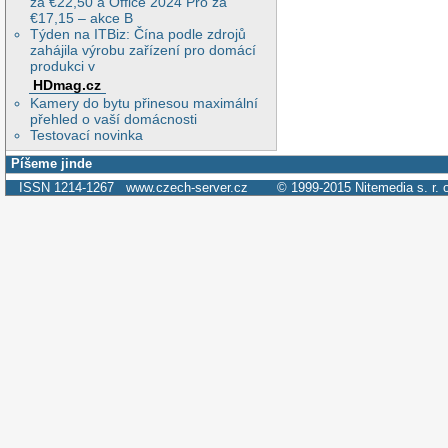
za €22,50 a Office 2024 Pro za
€17,15 – akce B
Týden na ITBiz: Čína podle zdrojů
zahájila výrobu zařízení pro domácí
produkci v
HDmag.cz
Kamery do bytu přinesou maximální
přehled o vaší domácnosti
Testovací novinka
Píšeme jinde
ISSN 1214-1267
www.czech-server.cz
© 1999-2015
Nitemedia s. r. 