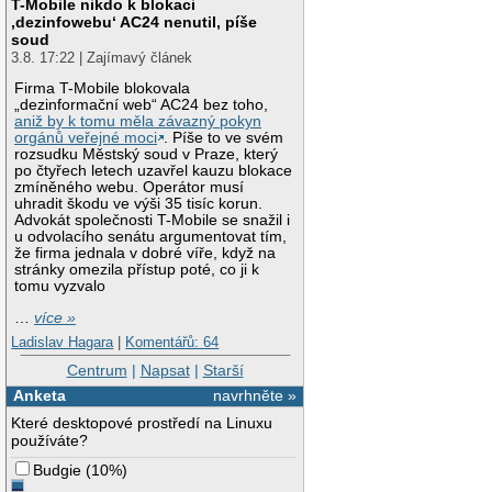
T-Mobile nikdo k blokaci
‚dezinfowebu‘ AC24 nenutil, píše
soud
3.8. 17:22 | Zajímavý článek
Firma T-Mobile blokovala
„dezinformační web“ AC24 bez toho,
aniž by k tomu měla závazný pokyn
orgánů veřejné moci
. Píše to ve svém
rozsudku Městský soud v Praze, který
po čtyřech letech uzavřel kauzu blokace
zmíněného webu. Operátor musí
uhradit škodu ve výši 35 tisíc korun.
Advokát společnosti T-Mobile se snažil i
u odvolacího senátu argumentovat tím,
že firma jednala v dobré víře, když na
stránky omezila přístup poté, co ji k
tomu vyzvalo
…
více »
Ladislav Hagara
|
Komentářů: 64
Centrum
|
Napsat
|
Starší
Anketa
navrhněte »
Které desktopové prostředí na Linuxu
používáte?
Budgie
(
10%
)