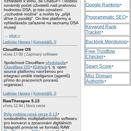
Vzhledem k tomu, že ChatGPT i Roblox
Google Ranking
oznámily počet uživatelů nad prahovou
hodnotou DSA, je toto označení
„rozhodně možné“ a mohlo by „přijít
Programmatic SEO
dříve či později“. On-line platformy a
vyhledávače zařazené na seznamy DSA
Keyword Rank
musejí
Tracker
…
více »
Backlink Monitoring
Ladislav Hagara
|
Komentářů: 0
Cloudflare OS
Free Trustflow
včera 17:00 | Zajímavý software
Checker
Společnost Cloudflare
představila
Spam Score
Cloudflare OS
(
GitHub
), tj. open
source platformu navrženou pro
Moz Domain
integraci umělé inteligence (agentů)
přímo do pracovních procesů
Authority
organizací.
Ladislav Hagara
|
Komentářů: 0
RawTherapee 5.13
včera 12:44 | Nová verze
Byla vydána nová verze 5.13
svobodného multiplatformního softwaru
pro konverzi a zpracování digitálních
fotografií primárně ve formátů RAW