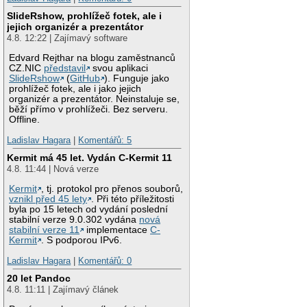
SlideRshow, prohlížeč fotek, ale i
jejich organizér a prezentátor
4.8. 12:22 | Zajímavý software
Edvard Rejthar na blogu zaměstnanců
CZ.NIC
představil
svou aplikaci
SlideRshow
(
GitHub
). Funguje jako
prohlížeč fotek, ale i jako jejich
organizér a prezentátor. Neinstaluje se,
běží přímo v prohlížeči. Bez serveru.
Offline.
Ladislav Hagara
|
Komentářů: 5
Kermit má 45 let. Vydán C-Kermit 11
4.8. 11:44 | Nová verze
Kermit
, tj. protokol pro přenos souborů,
vznikl před 45 lety
. Při této příležitosti
byla po 15 letech od vydání poslední
stabilní verze 9.0.302 vydána
nová
stabilní verze 11
implementace
C-
Kermit
. S podporou IPv6.
Ladislav Hagara
|
Komentářů: 0
20 let Pandoc
4.8. 11:11 | Zajímavý článek