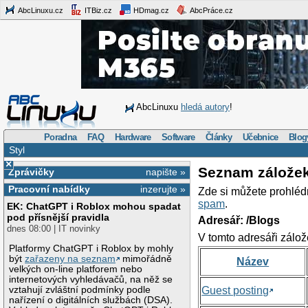
AbcLinuxu.cz
ITBiz.cz
HDmag.cz
AbcPráce.cz
AbcLinuxu
hledá autory
!
Poradna
FAQ
Hardware
Software
Články
Učebnice
Blog
Styl
×
Seznam zálože
Zprávičky
napište »
Pracovní nabídky
inzerujte »
Zde si můžete prohléd
spam
.
EK: ChatGPT i Roblox mohou spadat
pod přísnější pravidla
Adresář: /Blogs
dnes 08:00 | IT novinky
V tomto adresáři zálož
Platformy ChatGPT i Roblox by mohly
být
zařazeny na seznam
mimořádně
Název
velkých on-line platforem nebo
internetových vyhledávačů, na něž se
vztahují zvláštní podmínky podle
Guest posting
nařízení o digitálních službách (DSA).