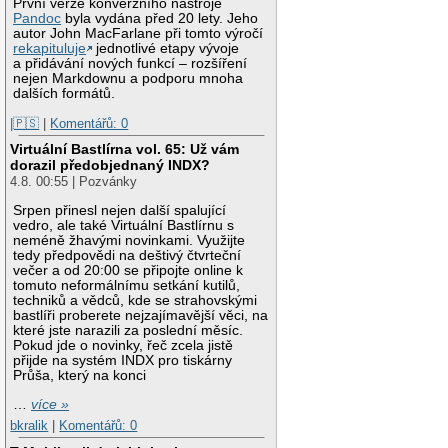
První verze konverzního nástroje
Pandoc
byla vydána před 20 lety. Jeho
autor John MacFarlane při tomto výročí
rekapituluje
jednotlivé etapy vývoje
a přidávání nových funkcí – rozšíření
nejen Markdownu a podporu mnoha
dalších formátů.
|🇵🇸
|
Komentářů: 0
Virtuální Bastlírna vol. 65: Už vám
dorazil předobjednaný INDX?
4.8. 00:55 | Pozvánky
Srpen přinesl nejen další spalující
vedro, ale také Virtuální Bastlírnu s
neméně žhavými novinkami. Využijte
tedy předpovědi na deštivý čtvrteční
večer a od 20:00 se připojte online k
tomuto neformálnímu setkání kutilů,
techniků a vědců, kde se strahovskými
bastlíři proberete nejzajímavější věci, na
které jste narazili za poslední měsíc.
Pokud jde o novinky, řeč zcela jistě
přijde na systém INDX pro tiskárny
Průša, který na konci
…
více »
bkralik
|
Komentářů: 0