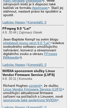
RawTherapee
(
Wikipedie
). Vedle
zdrojových kódů je k dispozici také
balíček ve formátu
AppImage
. Stačí jej
stáhnout, nastavit právo ke spuštění a
spustit.
Ladislav Hagara
|
Komentářů: 0
FFmpeg 9.0 "Lei"
4.8. 20:44 | Zajímavý článek
Jean-Baptiste Kempf na svém blogu
představil novou verzi 9.0 "Lei"
kolekce
svobodného softwaru umožňujícího
nahrávání, konverzi a streamovaní
digitálního zvuku a obrazu
FFmpeg
(
Wikipedie
).
Ladislav Hagara
|
Komentářů: 0
NVIDIA sponzorem služby Linux
Vendor Firmware Service (LVFS)
4.8. 20:11 | Komunita
Richard Hughes
oznámil
, že službu
Linux Vendor Firmware Service (LVFS)
umožňující aktualizovat firmware
zařízení na počítačích s Linuxem, nově
sponzoruje také společnost NVIDIA
.
Ladislav Hagara
|
Komentářů: 0