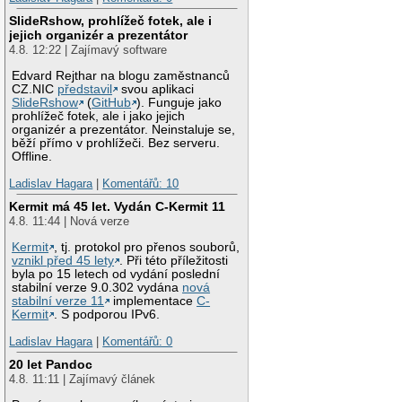
SlideRshow, prohlížeč fotek, ale i
jejich organizér a prezentátor
4.8. 12:22 | Zajímavý software
Edvard Rejthar na blogu zaměstnanců
CZ.NIC
představil
svou aplikaci
SlideRshow
(
GitHub
). Funguje jako
prohlížeč fotek, ale i jako jejich
organizér a prezentátor. Neinstaluje se,
běží přímo v prohlížeči. Bez serveru.
Offline.
Ladislav Hagara
|
Komentářů: 10
Kermit má 45 let. Vydán C-Kermit 11
4.8. 11:44 | Nová verze
Kermit
, tj. protokol pro přenos souborů,
vznikl před 45 lety
. Při této příležitosti
byla po 15 letech od vydání poslední
stabilní verze 9.0.302 vydána
nová
stabilní verze 11
implementace
C-
Kermit
. S podporou IPv6.
Ladislav Hagara
|
Komentářů: 0
20 let Pandoc
4.8. 11:11 | Zajímavý článek