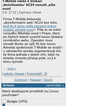
T-Mobile nikdo k blokaci
‚dezinfowebu‘ AC24 nenutil, píše
soud
3.8. 17:22 | Zajímavý článek
Firma T-Mobile blokovala
„dezinformační web“ AC24 bez toho,
aniž by k tomu měla závazný pokyn
orgánů veřejné moci
. Píše to ve svém
rozsudku Městský soud v Praze, který
po čtyřech letech uzavřel kauzu blokace
zmíněného webu. Operátor musí
uhradit škodu ve výši 35 tisíc korun.
Advokát společnosti T-Mobile se snažil i
u odvolacího senátu argumentovat tím,
že firma jednala v dobré víře, když na
stránky omezila přístup poté, co ji k
tomu vyzvalo
…
více »
Ladislav Hagara
|
Komentářů: 70
Centrum
|
Napsat
|
Starší
Anketa
navrhněte »
Které desktopové prostředí na Linuxu
používáte?
Budgie
(
10%
)