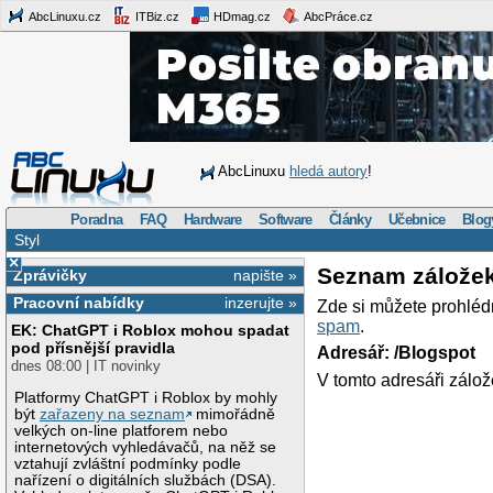
AbcLinuxu.cz
ITBiz.cz
HDmag.cz
AbcPráce.cz
AbcLinuxu
hledá autory
!
Poradna
FAQ
Hardware
Software
Články
Učebnice
Blog
Styl
×
Seznam zálože
Zprávičky
napište »
Pracovní nabídky
inzerujte »
Zde si můžete prohléd
spam
.
EK: ChatGPT i Roblox mohou spadat
pod přísnější pravidla
Adresář: /Blogspot
dnes 08:00 | IT novinky
V tomto adresáři zálož
Platformy ChatGPT i Roblox by mohly
být
zařazeny na seznam
mimořádně
velkých on-line platforem nebo
internetových vyhledávačů, na něž se
vztahují zvláštní podmínky podle
nařízení o digitálních službách (DSA).