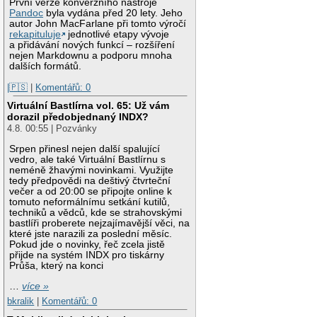
První verze konverzního nástroje
Pandoc
byla vydána před 20 lety. Jeho
autor John MacFarlane při tomto výročí
rekapituluje
jednotlivé etapy vývoje
a přidávání nových funkcí – rozšíření
nejen Markdownu a podporu mnoha
dalších formátů.
|🇵🇸
|
Komentářů: 0
Virtuální Bastlírna vol. 65: Už vám
dorazil předobjednaný INDX?
4.8. 00:55 | Pozvánky
Srpen přinesl nejen další spalující
vedro, ale také Virtuální Bastlírnu s
neméně žhavými novinkami. Využijte
tedy předpovědi na deštivý čtvrteční
večer a od 20:00 se připojte online k
tomuto neformálnímu setkání kutilů,
techniků a vědců, kde se strahovskými
bastlíři proberete nejzajímavější věci, na
které jste narazili za poslední měsíc.
Pokud jde o novinky, řeč zcela jistě
přijde na systém INDX pro tiskárny
Průša, který na konci
…
více »
bkralik
|
Komentářů: 0