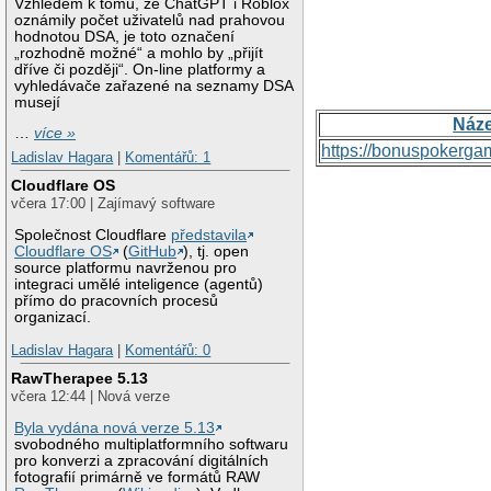
Vzhledem k tomu, že ChatGPT i Roblox
oznámily počet uživatelů nad prahovou
hodnotou DSA, je toto označení
„rozhodně možné“ a mohlo by „přijít
dříve či později“. On-line platformy a
vyhledávače zařazené na seznamy DSA
musejí
Náz
…
více »
https://bonuspokerga
Ladislav Hagara
|
Komentářů: 1
Cloudflare OS
včera 17:00 | Zajímavý software
Společnost Cloudflare
představila
Cloudflare OS
(
GitHub
), tj. open
source platformu navrženou pro
integraci umělé inteligence (agentů)
přímo do pracovních procesů
organizací.
Ladislav Hagara
|
Komentářů: 0
RawTherapee 5.13
včera 12:44 | Nová verze
Byla vydána nová verze 5.13
svobodného multiplatformního softwaru
pro konverzi a zpracování digitálních
fotografií primárně ve formátů RAW