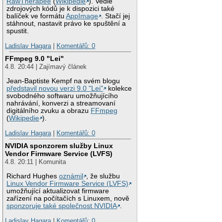
RawTherapee
(
Wikipedie
). Vedle
zdrojových kódů je k dispozici také
balíček ve formátu
AppImage
. Stačí jej
stáhnout, nastavit právo ke spuštění a
spustit.
Ladislav Hagara
|
Komentářů: 0
FFmpeg 9.0 "Lei"
4.8. 20:44 | Zajímavý článek
Jean-Baptiste Kempf na svém blogu
představil novou verzi 9.0 "Lei"
kolekce
svobodného softwaru umožňujícího
nahrávání, konverzi a streamovaní
digitálního zvuku a obrazu
FFmpeg
(
Wikipedie
).
Ladislav Hagara
|
Komentářů: 0
NVIDIA sponzorem služby Linux
Vendor Firmware Service (LVFS)
4.8. 20:11 | Komunita
Richard Hughes
oznámil
, že službu
Linux Vendor Firmware Service (LVFS)
umožňující aktualizovat firmware
zařízení na počítačích s Linuxem, nově
sponzoruje také společnost NVIDIA
.
Ladislav Hagara
|
Komentářů: 0