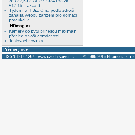
za €22,50 a Office 2024 Pro za
€17,15 – akce B
Týden na ITBiz: Čína podle zdrojů
zahájila výrobu zařízení pro domácí
produkci v
HDmag.cz
Kamery do bytu přinesou maximální
přehled o vaší domácnosti
Testovací novinka
Píšeme jinde
ISSN 1214-1267
www.czech-server.cz
© 1999-2015
Nitemedia s. r. 