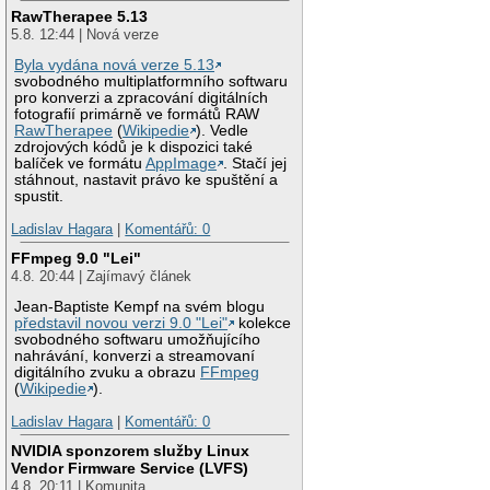
RawTherapee 5.13
5.8. 12:44 | Nová verze
Byla vydána nová verze 5.13
svobodného multiplatformního softwaru
pro konverzi a zpracování digitálních
fotografií primárně ve formátů RAW
RawTherapee
(
Wikipedie
). Vedle
zdrojových kódů je k dispozici také
balíček ve formátu
AppImage
. Stačí jej
stáhnout, nastavit právo ke spuštění a
spustit.
Ladislav Hagara
|
Komentářů: 0
FFmpeg 9.0 "Lei"
4.8. 20:44 | Zajímavý článek
Jean-Baptiste Kempf na svém blogu
představil novou verzi 9.0 "Lei"
kolekce
svobodného softwaru umožňujícího
nahrávání, konverzi a streamovaní
digitálního zvuku a obrazu
FFmpeg
(
Wikipedie
).
Ladislav Hagara
|
Komentářů: 0
NVIDIA sponzorem služby Linux
Vendor Firmware Service (LVFS)
4.8. 20:11 | Komunita