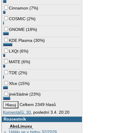
Cinnamon
(
7%
)
COSMIC
(
2%
)
GNOME
(
18%
)
KDE Plasma
(
30%
)
LXQt
(
6%
)
MATE
(
6%
)
TDE
(
2%
)
Xfce
(
15%
)
jiné/žádné
(
23%
)
Celkem 2349 hlasů
Komentářů: 30
, poslední 3.4. 20:20
Rozcestník
AbcLinuxu
Událo se v týdnu 32/2026