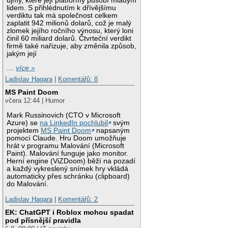
újmy, které její platformy působí mladým
lidem. S přihlédnutím k dřívějšímu
verdiktu tak má společnost celkem
zaplatit 942 milionů dolarů, což je malý
zlomek jejího ročního výnosu, který loni
činil 60 miliard dolarů. Čtvrteční verdikt
firmě také nařizuje, aby změnila způsob,
jakým její
…
více »
Ladislav Hagara
|
Komentářů: 8
MS Paint Doom
včera 12:44 | Humor
Mark Russinovich (CTO v Microsoft
Azure) se
na LinkedIn pochlubil
svým
projektem
MS Paint Doom
napsaným
pomocí Claude. Hru Doom umožňuje
hrát v programu Malování (Microsoft
Paint). Malování funguje jako monitor.
Herní engine (ViZDoom) běží na pozadí
a každý vykreslený snímek hry vkládá
automaticky přes schránku (clipboard)
do Malování.
Ladislav Hagara
|
Komentářů: 2
EK: ChatGPT i Roblox mohou spadat
pod přísnější pravidla