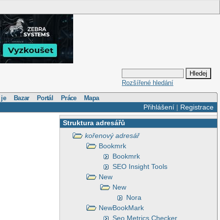
Rozšířené hledání
 je
Bazar
Portál
Práce
Mapa
Přihlášení
|
Registrace
Struktura adresářů
kořenový adresář
Bookmrk
Bookmrk
SEO Insight Tools
New
New
Nora
NewBookMark
Seo Metrics Checker