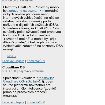
6.8. 08:00 | IT novinky
Platformy ChatGPT i Roblox by mohly
být
zařazeny na seznam
mimořádně
velkých on-line platforem nebo
internetových vyhledávačů, na něž se
vztahují zvláštní podmínky podle
nařízení o digitálních službách (DSA).
Vzhledem k tomu, že ChatGPT i Roblox
oznámily počet uživatelů nad prahovou
hodnotou DSA, je toto označení
„rozhodně možné“ a mohlo by „přijít
dříve či později“. On-line platformy a
vyhledávače zařazené na seznamy DSA
musejí
…
více »
Ladislav Hagara
|
Komentářů: 9
Cloudflare OS
5.8. 17:00 | Zajímavý software
Společnost Cloudflare
představila
Cloudflare OS
(
GitHub
), tj. open
source platformu navrženou pro
integraci umělé inteligence (agentů)
přímo do pracovních procesů
organizací.
Ladislav Hagara
|
Komentářů: 0