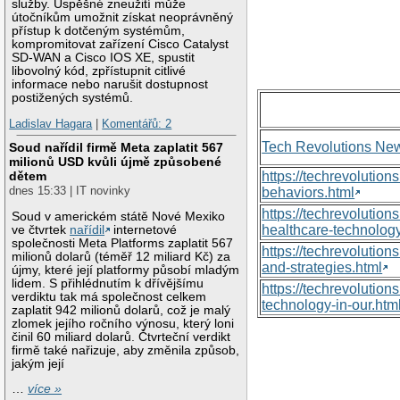
služby. Úspěšné zneužití může
útočníkům umožnit získat neoprávněný
přístup k dotčeným systémům,
kompromitovat zařízení Cisco Catalyst
SD-WAN a Cisco IOS XE, spustit
libovolný kód, zpřístupnit citlivé
informace nebo narušit dostupnost
postižených systémů.
Ladislav Hagara
|
Komentářů: 2
Tech Revolutions Ne
Soud nařídil firmě Meta zaplatit 567
milionů USD kvůli újmě způsobené
dětem
https://techrevolutio
dnes 15:33 | IT novinky
behaviors.html
https://techrevoluti
Soud v americkém státě Nové Mexiko
healthcare-technology
ve čtvrtek
nařídil
internetové
společnosti Meta Platforms zaplatit 567
https://techrevolutio
milionů dolarů (téměř 12 miliard Kč) za
and-strategies.html
újmy, které její platformy působí mladým
lidem. S přihlédnutím k dřívějšímu
https://techrevolutio
verdiktu tak má společnost celkem
technology-in-our.htm
zaplatit 942 milionů dolarů, což je malý
zlomek jejího ročního výnosu, který loni
činil 60 miliard dolarů. Čtvrteční verdikt
firmě také nařizuje, aby změnila způsob,
jakým její
…
více »