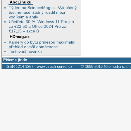
AbcLinuxu
Týden na ScienceMag.cz: Vylepšený
test nenašel žádný rozdíl mezi
vodíkem a antiv
Ušetřete 30 %: Windows 11 Pro jen
za €22,50 a Office 2024 Pro za
€17,15 – akce B
HDmag.cz
Kamery do bytu přinesou maximální
přehled o vaší domácnosti
Testovací novinka
Píšeme jinde
ISSN 1214-1267
www.czech-server.cz
© 1999-2015
Nitemedia s. r. 