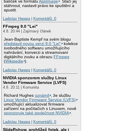
balíček ve formátu
AppImage
. Stačí jej
stáhnout, nastavit právo ke spuštění a
spustit.
Ladislav Hagara
|
Komentářů: 0
FFmpeg 9.0 "Lei"
4.8. 20:44 | Zajímavý článek
Jean-Baptiste Kempf na svém blogu
představil novou verzi 9.0 "Lei"
kolekce
svobodného softwaru umožňujícího
nahrávání, konverzi a streamovaní
digitálního zvuku a obrazu
FFmpeg
(
Wikipedie
).
Ladislav Hagara
|
Komentářů: 0
NVIDIA sponzorem služby Linux
Vendor Firmware Service (LVFS)
4.8. 20:11 | Komunita
Richard Hughes
oznámil
, že službu
Linux Vendor Firmware Service (LVFS)
umožňující aktualizovat firmware
zařízení na počítačích s Linuxem, nově
sponzoruje také společnost NVIDIA
.
Ladislav Hagara
|
Komentářů: 0
SlideRshow, prohlížeč fotek, ale i