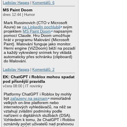
Ladislav Hagara
|
Komentářů: 6
MS Paint Doom
dnes 12:44 | Humor
Mark Russinovich (CTO v Microsoft
Azure) se
na LinkedIn pochlubil
svým
projektem
MS Paint Doom
napsaným
pomocí Claude. Hru Doom umožňuje
hrát v programu Malování (Microsoft
Paint). Malování funguje jako monitor.
Herní engine (ViZDoom) běží na pozadí
a každý vykreslený snímek hry vkládá
automaticky přes schránku (clipboard)
do Malování.
Ladislav Hagara
|
Komentářů: 2
EK: ChatGPT i Roblox mohou spadat
pod přísnější pravidla
včera 08:00 | IT novinky
Platformy ChatGPT i Roblox by mohly
být
zařazeny na seznam
mimořádně
velkých on-line platforem nebo
internetových vyhledávačů, na něž se
vztahují zvláštní podmínky podle
nařízení o digitálních službách (DSA).
Vzhledem k tomu, že ChatGPT i Roblox
oznámily počet uživatelů nad prahovou