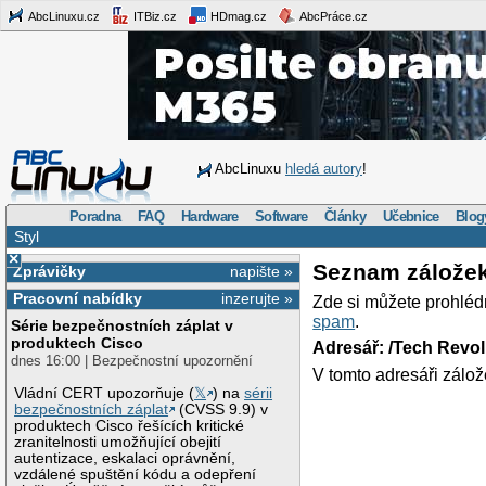
AbcLinuxu.cz
ITBiz.cz
HDmag.cz
AbcPráce.cz
AbcLinuxu
hledá autory
!
Poradna
FAQ
Hardware
Software
Články
Učebnice
Blog
Styl
×
Seznam zálože
Zprávičky
napište »
Pracovní nabídky
inzerujte »
Zde si můžete prohléd
spam
.
Série bezpečnostních záplat v
produktech Cisco
Adresář: /Tech Revo
dnes 16:00 | Bezpečnostní upozornění
V tomto adresáři zálož
Vládní CERT upozorňuje (
𝕏
) na
sérii
bezpečnostních záplat
(CVSS 9.9) v
produktech Cisco řešících kritické
zranitelnosti umožňující obejití
autentizace, eskalaci oprávnění,
vzdálené spuštění kódu a odepření