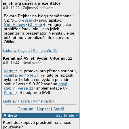
jejich organizér a prezentátor
4.8. 12:22 | Zajímavý software
Edvard Rejthar na blogu zaměstnanců
CZ.NIC
představil
svou aplikaci
SlideRshow
(
GitHub
). Funguje jako
prohlížeč fotek, ale i jako jejich
organizér a prezentátor. Neinstaluje se,
běží přímo v prohlížeči. Bez serveru.
Offline.
Ladislav Hagara
|
Komentářů: 11
Kermit má 45 let. Vydán C-Kermit 11
4.8. 11:44 | Nová verze
Kermit
, tj. protokol pro přenos souborů,
vznikl před 45 lety
. Při této příležitosti
byla po 15 letech od vydání poslední
stabilní verze 9.0.302 vydána
nová
stabilní verze 11
implementace
C-
Kermit
. S podporou IPv6.
Ladislav Hagara
|
Komentářů: 0
Centrum
|
Napsat
|
Starší
Anketa
navrhněte »
Které desktopové prostředí na Linuxu
používáte?