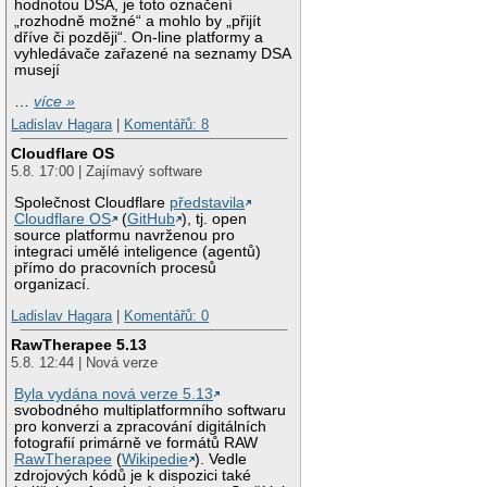
hodnotou DSA, je toto označení
„rozhodně možné“ a mohlo by „přijít
dříve či později“. On-line platformy a
vyhledávače zařazené na seznamy DSA
musejí
…
více »
Ladislav Hagara
|
Komentářů: 8
Cloudflare OS
5.8. 17:00 | Zajímavý software
Společnost Cloudflare
představila
Cloudflare OS
(
GitHub
), tj. open
source platformu navrženou pro
integraci umělé inteligence (agentů)
přímo do pracovních procesů
organizací.
Ladislav Hagara
|
Komentářů: 0
RawTherapee 5.13
5.8. 12:44 | Nová verze
Byla vydána nová verze 5.13
svobodného multiplatformního softwaru
pro konverzi a zpracování digitálních
fotografií primárně ve formátů RAW
RawTherapee
(
Wikipedie
). Vedle
zdrojových kódů je k dispozici také