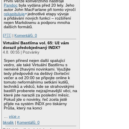
První verze konverzního nástroje
Pandoc
byla vydána před 20 lety. Jeho
autor John MacFarlane při tomto výročí
rekapituluje
jednotlivé etapy vývoje
a přidávání nových funkcí – rozšíření
nejen Markdownu a podporu mnoha
dalších formátů.
|🇵🇸
|
Komentářů: 0
Virtuální Bastlírna vol. 65: Už vám
dorazil předobjednaný INDX?
4.8. 00:55 | Pozvánky
Srpen přinesl nejen další spalující
vedro, ale také Virtuální Bastlírnu s
neméně žhavými novinkami. Využijte
tedy předpovědi na deštivý čtvrteční
večer a od 20:00 se připojte online k
tomuto neformálnímu setkání kutilů,
techniků a vědců, kde se strahovskými
bastlíři proberete nejzajímavější věci, na
které jste narazili za poslední měsíc.
Pokud jde o novinky, řeč zcela jistě
přijde na systém INDX pro tiskárny
Průša, který na konci
…
více »
bkralik
|
Komentářů: 0