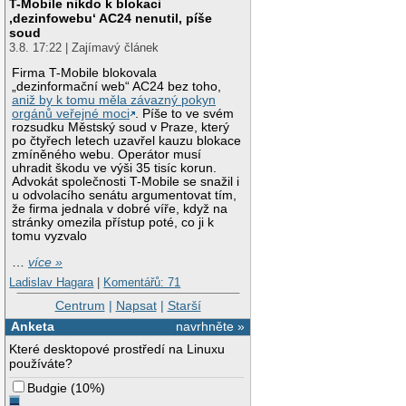
T-Mobile nikdo k blokaci
‚dezinfowebu‘ AC24 nenutil, píše
soud
3.8. 17:22 | Zajímavý článek
Firma T-Mobile blokovala
„dezinformační web“ AC24 bez toho,
aniž by k tomu měla závazný pokyn
orgánů veřejné moci
. Píše to ve svém
rozsudku Městský soud v Praze, který
po čtyřech letech uzavřel kauzu blokace
zmíněného webu. Operátor musí
uhradit škodu ve výši 35 tisíc korun.
Advokát společnosti T-Mobile se snažil i
u odvolacího senátu argumentovat tím,
že firma jednala v dobré víře, když na
stránky omezila přístup poté, co ji k
tomu vyzvalo
…
více »
Ladislav Hagara
|
Komentářů: 71
Centrum
|
Napsat
|
Starší
Anketa
navrhněte »
Které desktopové prostředí na Linuxu
používáte?
Budgie
(
10%
)