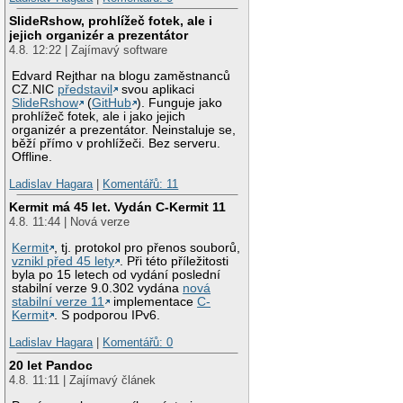
SlideRshow, prohlížeč fotek, ale i
jejich organizér a prezentátor
4.8. 12:22 | Zajímavý software
Edvard Rejthar na blogu zaměstnanců
CZ.NIC
představil
svou aplikaci
SlideRshow
(
GitHub
). Funguje jako
prohlížeč fotek, ale i jako jejich
organizér a prezentátor. Neinstaluje se,
běží přímo v prohlížeči. Bez serveru.
Offline.
Ladislav Hagara
|
Komentářů: 11
Kermit má 45 let. Vydán C-Kermit 11
4.8. 11:44 | Nová verze
Kermit
, tj. protokol pro přenos souborů,
vznikl před 45 lety
. Při této příležitosti
byla po 15 letech od vydání poslední
stabilní verze 9.0.302 vydána
nová
stabilní verze 11
implementace
C-
Kermit
. S podporou IPv6.
Ladislav Hagara
|
Komentářů: 0
20 let Pandoc
4.8. 11:11 | Zajímavý článek