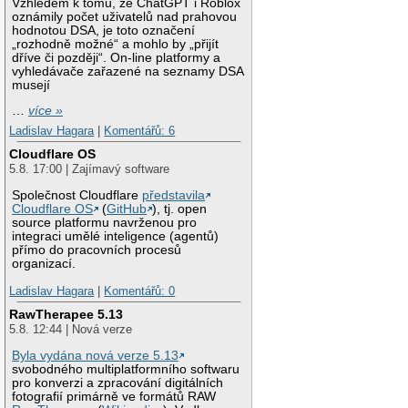
Vzhledem k tomu, že ChatGPT i Roblox
oznámily počet uživatelů nad prahovou
hodnotou DSA, je toto označení
„rozhodně možné“ a mohlo by „přijít
dříve či později“. On-line platformy a
vyhledávače zařazené na seznamy DSA
musejí
…
více »
Ladislav Hagara
|
Komentářů: 6
Cloudflare OS
5.8. 17:00 | Zajímavý software
Společnost Cloudflare
představila
Cloudflare OS
(
GitHub
), tj. open
source platformu navrženou pro
integraci umělé inteligence (agentů)
přímo do pracovních procesů
organizací.
Ladislav Hagara
|
Komentářů: 0
RawTherapee 5.13
5.8. 12:44 | Nová verze
Byla vydána nová verze 5.13
svobodného multiplatformního softwaru
pro konverzi a zpracování digitálních
fotografií primárně ve formátů RAW