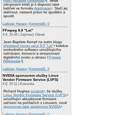
RawTherapee
(
Wikipedie
). Vedle
zdrojových kódů je k dispozici také
balíček ve formátu
AppImage
. Stačí jej
stáhnout, nastavit právo ke spuštění a
spustit.
Ladislav Hagara
|
Komentářů: 0
FFmpeg 9.0 "Lei"
4.8. 20:44 | Zajímavý článek
Jean-Baptiste Kempf na svém blogu
představil novou verzi 9.0 "Lei"
kolekce
svobodného softwaru umožňujícího
nahrávání, konverzi a streamovaní
digitálního zvuku a obrazu
FFmpeg
(
Wikipedie
).
Ladislav Hagara
|
Komentářů: 0
NVIDIA sponzorem služby Linux
Vendor Firmware Service (LVFS)
4.8. 20:11 | Komunita
Richard Hughes
oznámil
, že službu
Linux Vendor Firmware Service (LVFS)
umožňující aktualizovat firmware
zařízení na počítačích s Linuxem, nově
sponzoruje také společnost NVIDIA
.
Ladislav Hagara
|
Komentářů: 0