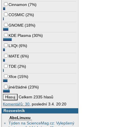
Cinnamon
(
7%
)
COSMIC
(
2%
)
GNOME
(
18%
)
KDE Plasma
(
30%
)
LXQt
(
6%
)
MATE
(
6%
)
TDE
(
2%
)
Xfce
(
15%
)
jiné/žádné
(
23%
)
Celkem 2335 hlasů
Komentářů: 30
, poslední 3.4. 20:20
Rozcestník
AbcLinuxu
Týden na ScienceMag.cz: Vylepšený