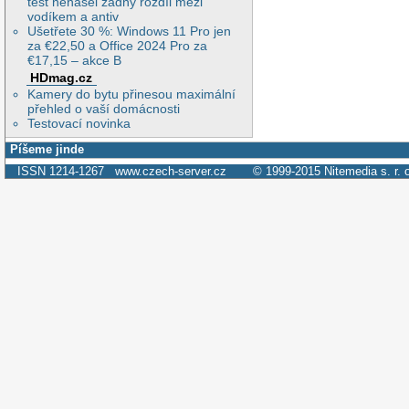
test nenašel žádný rozdíl mezi
vodíkem a antiv
Ušetřete 30 %: Windows 11 Pro jen
za €22,50 a Office 2024 Pro za
€17,15 – akce B
HDmag.cz
Kamery do bytu přinesou maximální
přehled o vaší domácnosti
Testovací novinka
Píšeme jinde
ISSN 1214-1267
www.czech-server.cz
© 1999-2015
Nitemedia s. r. 