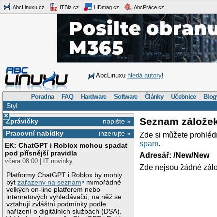
AbcLinuxu.cz
ITBiz.cz
HDmag.cz
AbcPráce.cz
AbcLinuxu
hledá autory
!
Poradna
FAQ
Hardware
Software
Články
Učebnice
Blog
Styl
×
Seznam zálože
Zprávičky
napište »
Pracovní nabídky
inzerujte »
Zde si můžete prohléd
spam
.
EK: ChatGPT i Roblox mohou spadat
pod přísnější pravidla
Adresář: /New/New
včera 08:00 | IT novinky
Zde nejsou žádné zálo
Platformy ChatGPT i Roblox by mohly
být
zařazeny na seznam
mimořádně
velkých on-line platforem nebo
internetových vyhledávačů, na něž se
vztahují zvláštní podmínky podle
nařízení o digitálních službách (DSA).