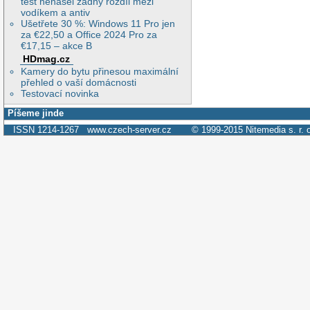
test nenašel žádný rozdíl mezi
vodíkem a antiv
Ušetřete 30 %: Windows 11 Pro jen
za €22,50 a Office 2024 Pro za
€17,15 – akce B
HDmag.cz
Kamery do bytu přinesou maximální
přehled o vaší domácnosti
Testovací novinka
Píšeme jinde
ISSN 1214-1267
www.czech-server.cz
© 1999-2015
Nitemedia s. r. 