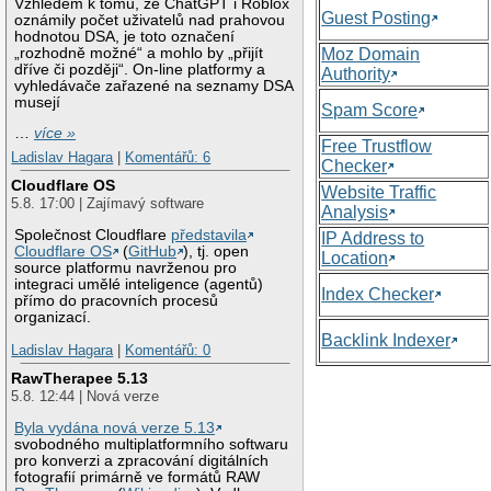
Vzhledem k tomu, že ChatGPT i Roblox
Guest Posting
oznámily počet uživatelů nad prahovou
hodnotou DSA, je toto označení
„rozhodně možné“ a mohlo by „přijít
Moz Domain
dříve či později“. On-line platformy a
Authority
vyhledávače zařazené na seznamy DSA
musejí
Spam Score
…
více »
Free Trustflow
Ladislav Hagara
|
Komentářů: 6
Checker
Cloudflare OS
Website Traffic
5.8. 17:00 | Zajímavý software
Analysis
Společnost Cloudflare
představila
IP Address to
Cloudflare OS
(
GitHub
), tj. open
Location
source platformu navrženou pro
integraci umělé inteligence (agentů)
Index Checker
přímo do pracovních procesů
organizací.
Backlink Indexer
Ladislav Hagara
|
Komentářů: 0
RawTherapee 5.13
5.8. 12:44 | Nová verze
Byla vydána nová verze 5.13
svobodného multiplatformního softwaru
pro konverzi a zpracování digitálních
fotografií primárně ve formátů RAW