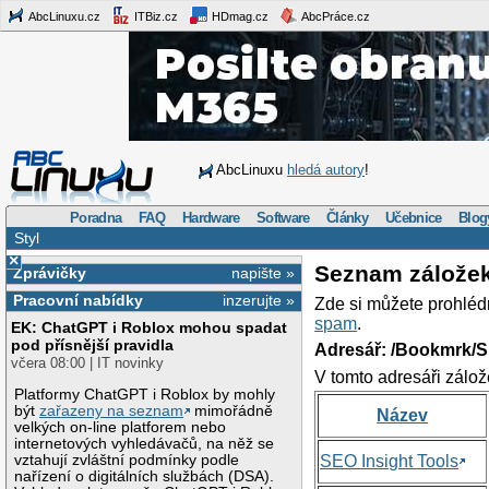
AbcLinuxu.cz
ITBiz.cz
HDmag.cz
AbcPráce.cz
AbcLinuxu
hledá autory
!
Poradna
FAQ
Hardware
Software
Články
Učebnice
Blog
Styl
×
Seznam zálože
Zprávičky
napište »
Pracovní nabídky
inzerujte »
Zde si můžete prohléd
spam
.
EK: ChatGPT i Roblox mohou spadat
pod přísnější pravidla
Adresář: /Bookmrk/S
včera 08:00 | IT novinky
V tomto adresáři zálož
Platformy ChatGPT i Roblox by mohly
být
zařazeny na seznam
mimořádně
Název
velkých on-line platforem nebo
internetových vyhledávačů, na něž se
vztahují zvláštní podmínky podle
SEO Insight Tools
nařízení o digitálních službách (DSA).