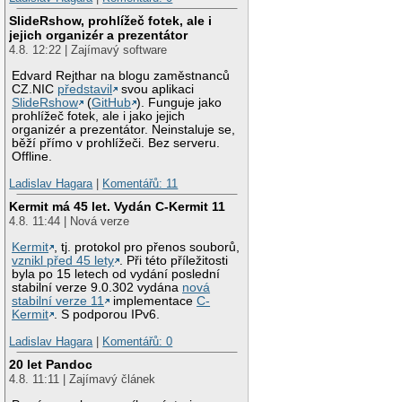
SlideRshow, prohlížeč fotek, ale i
jejich organizér a prezentátor
4.8. 12:22 | Zajímavý software
Edvard Rejthar na blogu zaměstnanců
CZ.NIC
představil
svou aplikaci
SlideRshow
(
GitHub
). Funguje jako
prohlížeč fotek, ale i jako jejich
organizér a prezentátor. Neinstaluje se,
běží přímo v prohlížeči. Bez serveru.
Offline.
Ladislav Hagara
|
Komentářů: 11
Kermit má 45 let. Vydán C-Kermit 11
4.8. 11:44 | Nová verze
Kermit
, tj. protokol pro přenos souborů,
vznikl před 45 lety
. Při této příležitosti
byla po 15 letech od vydání poslední
stabilní verze 9.0.302 vydána
nová
stabilní verze 11
implementace
C-
Kermit
. S podporou IPv6.
Ladislav Hagara
|
Komentářů: 0
20 let Pandoc
4.8. 11:11 | Zajímavý článek