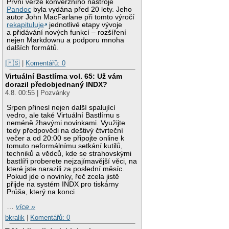
První verze konverzního nástroje
Pandoc
byla vydána před 20 lety. Jeho
autor John MacFarlane při tomto výročí
rekapituluje
jednotlivé etapy vývoje
a přidávání nových funkcí – rozšíření
nejen Markdownu a podporu mnoha
dalších formátů.
|🇵🇸
|
Komentářů: 0
Virtuální Bastlírna vol. 65: Už vám
dorazil předobjednaný INDX?
4.8. 00:55 | Pozvánky
Srpen přinesl nejen další spalující
vedro, ale také Virtuální Bastlírnu s
neméně žhavými novinkami. Využijte
tedy předpovědi na deštivý čtvrteční
večer a od 20:00 se připojte online k
tomuto neformálnímu setkání kutilů,
techniků a vědců, kde se strahovskými
bastlíři proberete nejzajímavější věci, na
které jste narazili za poslední měsíc.
Pokud jde o novinky, řeč zcela jistě
přijde na systém INDX pro tiskárny
Průša, který na konci
…
více »
bkralik
|
Komentářů: 0