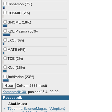
Cinnamon
(
7%
)
COSMIC
(
2%
)
GNOME
(
18%
)
KDE Plasma
(
30%
)
LXQt
(
6%
)
MATE
(
6%
)
TDE
(
2%
)
Xfce
(
15%
)
jiné/žádné
(
23%
)
Celkem 2335 hlasů
Komentářů: 30
, poslední 3.4. 20:20
Rozcestník
AbcLinuxu
Týden na ScienceMag.cz: Vylepšený