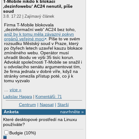
T-Mobile nikdo k blokaci
‚dezinfowebu‘ AC24 nenutil, píše
soud
3.8. 17:22 | Zajímavý článek
Firma T-Mobile blokovala
„dezinformační web“ AC24 bez toho,
aniž by k tomu měla závazný pokyn
orgánů veřejné moci
. Píše to ve svém
rozsudku Městský soud v Praze, který
po čtyřech letech uzavřel kauzu blokace
zmíněného webu. Operátor musí
uhradit škodu ve výši 35 tisíc korun.
Advokát společnosti T-Mobile se snažil i
u odvolacího senátu argumentovat tím,
že firma jednala v dobré víře, když na
stránky omezila přístup poté, co ji k
tomu vyzvalo
…
více »
Ladislav Hagara
|
Komentářů: 71
Centrum
|
Napsat
|
Starší
Anketa
navrhněte »
Které desktopové prostředí na Linuxu
používáte?
Budgie
(
10%
)