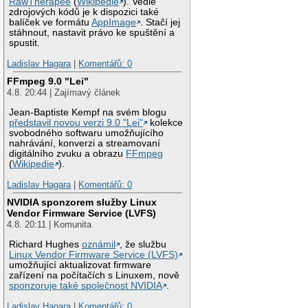
RawTherapee
(
Wikipedie
). Vedle
zdrojových kódů je k dispozici také
balíček ve formátu
AppImage
. Stačí jej
stáhnout, nastavit právo ke spuštění a
spustit.
Ladislav Hagara
|
Komentářů: 0
FFmpeg 9.0 "Lei"
4.8. 20:44 | Zajímavý článek
Jean-Baptiste Kempf na svém blogu
představil novou verzi 9.0 "Lei"
kolekce
svobodného softwaru umožňujícího
nahrávání, konverzi a streamovaní
digitálního zvuku a obrazu
FFmpeg
(
Wikipedie
).
Ladislav Hagara
|
Komentářů: 0
NVIDIA sponzorem služby Linux
Vendor Firmware Service (LVFS)
4.8. 20:11 | Komunita
Richard Hughes
oznámil
, že službu
Linux Vendor Firmware Service (LVFS)
umožňující aktualizovat firmware
zařízení na počítačích s Linuxem, nově
sponzoruje také společnost NVIDIA
.
Ladislav Hagara
|
Komentářů: 0