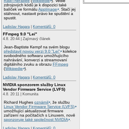
RawTherapee
(
Wikipedie
). Vedle
zdrojových kódů je k dispozici také
balíček ve formátu
AppImage
. Stačí jej
stáhnout, nastavit právo ke spuštění a
spustit.
Ladislav Hagara
|
Komentářů: 0
FFmpeg 9.0 "Lei"
4.8. 20:44 | Zajímavý článek
Jean-Baptiste Kempf na svém blogu
představil novou verzi 9.0 "Lei"
kolekce
svobodného softwaru umožňujícího
nahrávání, konverzi a streamovaní
digitálního zvuku a obrazu
FFmpeg
(
Wikipedie
).
Ladislav Hagara
|
Komentářů: 0
NVIDIA sponzorem služby Linux
Vendor Firmware Service (LVFS)
4.8. 20:11 | Komunita
Richard Hughes
oznámil
, že službu
Linux Vendor Firmware Service (LVFS)
umožňující aktualizovat firmware
zařízení na počítačích s Linuxem, nově
sponzoruje také společnost NVIDIA
.
Ladislav Hagara
|
Komentářů: 0