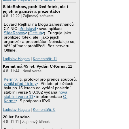
SlideRshow, prohlížeč fotek, ale i
jejich organizér a prezentátor
4.8. 12:22 | Zajímavý software
Edvard Rejthar na blogu zaměstnanců
CZ.NIC
představil
svou aplikaci
SlideRshow
(
GitHub
). Funguje jako
prohlížeč fotek, ale i jako jejich
organizér a prezentátor. Neinstaluje se,
běží přímo v prohlížeči. Bez serveru.
Offline.
Ladislav Hagara
|
Komentářů: 11
Kermit má 45 let. Vydán C-Kermit 11
4.8. 11:44 | Nová verze
Kermit
, tj. protokol pro přenos souborů,
vznikl před 45 lety
. Při této příležitosti
byla po 15 letech od vydání poslední
stabilní verze 9.0.302 vydána
nová
stabilní verze 11
implementace
C-
Kermit
. S podporou IPv6.
Ladislav Hagara
|
Komentářů: 0
20 let Pandoc
4.8. 11:11 | Zajímavý článek