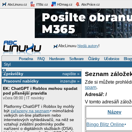
AbcLinuxu.cz
ITBiz.cz
HDmag.cz
AbcPráce.cz
AbcLinuxu
hledá autory
!
Poradna
FAQ
Hardware
Software
Články
Učebnice
Blog
Styl
×
Seznam zálože
Zprávičky
napište »
Pracovní nabídky
inzerujte »
Zde si můžete prohléd
spam
.
EK: ChatGPT i Roblox mohou spadat
pod přísnější pravidla
Adresář: /
včera 08:00 | IT novinky
V tomto adresáři zálož
Platformy ChatGPT i Roblox by mohly
být
zařazeny na seznam
mimořádně
Název
velkých on-line platforem nebo
internetových vyhledávačů, na něž se
vztahují zvláštní podmínky podle
Bingo Blitz Online
nařízení o digitálních službách (DSA).