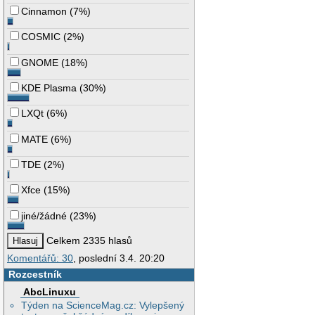
Cinnamon
(
7%
)
COSMIC
(
2%
)
GNOME
(
18%
)
KDE Plasma
(
30%
)
LXQt
(
6%
)
MATE
(
6%
)
TDE
(
2%
)
Xfce
(
15%
)
jiné/žádné
(
23%
)
Celkem 2335 hlasů
Komentářů: 30
, poslední 3.4. 20:20
Rozcestník
AbcLinuxu
Týden na ScienceMag.cz: Vylepšený