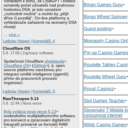
Vzhledem k tomu, že ChatGPT i Roblox
Bingo Games Guru
oznámily počet uživatelů nad prahovou
hodnotou DSA, je toto označení
„rozhodně možné“ a mohlo by „přijít
Bingo Wheel Spinner
dříve či později“. On-line platformy a
vyhledávače zařazené na seznamy DSA
musejí
Guest posting
…
více »
Monopoly Casino Onl
Ladislav Hagara
|
Komentářů: 4
Cloudflare OS
Pin up Casino Game
5.8. 17:00 | Zajímavý software
Společnost Cloudflare
představila
Roulette Tables Casi
Cloudflare OS
(
GitHub
), tj. open
source platformu navrženou pro
integraci umělé inteligence (agentů)
Roulette Wheel Guru
přímo do pracovních procesů
organizací.
Royal Casinoz
Ladislav Hagara
|
Komentářů: 0
RawTherapee 5.13
Slot Games Teacher
5.8. 12:44 | Nová verze
Slovenský T-Mobile 
Byla vydána nová verze 5.13
cenzurovat internet
svobodného multiplatformního softwaru
pro konverzi a zpracování digitálních
Wildz Casino Games
fotografií primárně ve formátů RAW