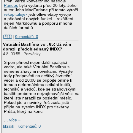
První verze konverzního nástroje
Pandoc
byla vydána před 20 lety. Jeho
autor John MacFarlane při tomto výročí
rekapituluje
jednotlivé etapy vývoje
a přidávání nových funkcí – rozšíření
nejen Markdownu a podporu mnoha
dalších formátů.
|🇵🇸
|
Komentářů: 0
Virtuální Bastlírna vol. 65: Už vám
dorazil předobjednaný INDX?
4.8. 00:55 | Pozvánky
Srpen přinesl nejen další spalující
vedro, ale také Virtuální Bastlírnu s
neméně žhavými novinkami. Využijte
tedy předpovědi na deštivý čtvrteční
večer a od 20:00 se připojte online k
tomuto neformálnímu setkání kutilů,
techniků a vědců, kde se strahovskými
bastlíři proberete nejzajímavější věci, na
které jste narazili za poslední měsíc.
Pokud jde o novinky, řeč zcela jistě
přijde na systém INDX pro tiskárny
Průša, který na konci
…
více »
bkralik
|
Komentářů: 0