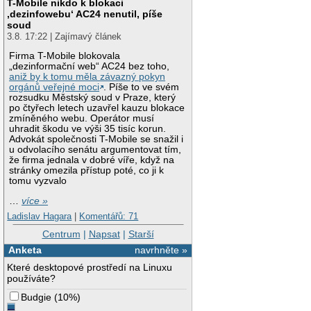
T-Mobile nikdo k blokaci
‚dezinfowebu‘ AC24 nenutil, píše
soud
3.8. 17:22 | Zajímavý článek
Firma T-Mobile blokovala
„dezinformační web“ AC24 bez toho,
aniž by k tomu měla závazný pokyn
orgánů veřejné moci
. Píše to ve svém
rozsudku Městský soud v Praze, který
po čtyřech letech uzavřel kauzu blokace
zmíněného webu. Operátor musí
uhradit škodu ve výši 35 tisíc korun.
Advokát společnosti T-Mobile se snažil i
u odvolacího senátu argumentovat tím,
že firma jednala v dobré víře, když na
stránky omezila přístup poté, co ji k
tomu vyzvalo
…
více »
Ladislav Hagara
|
Komentářů: 71
Centrum
|
Napsat
|
Starší
Anketa
navrhněte »
Které desktopové prostředí na Linuxu
používáte?
Budgie
(
10%
)