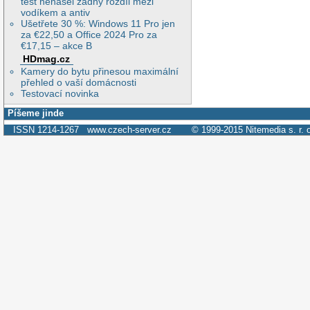
test nenašel žádný rozdíl mezi
vodíkem a antiv
Ušetřete 30 %: Windows 11 Pro jen
za €22,50 a Office 2024 Pro za
€17,15 – akce B
HDmag.cz
Kamery do bytu přinesou maximální
přehled o vaší domácnosti
Testovací novinka
Píšeme jinde
ISSN 1214-1267
www.czech-server.cz
© 1999-2015
Nitemedia s. r. 