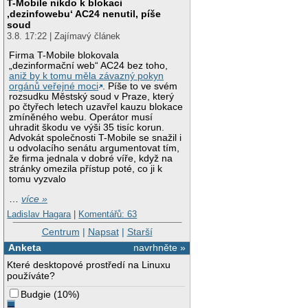
T-Mobile nikdo k blokaci
‚dezinfowebu‘ AC24 nenutil, píše
soud
3.8. 17:22 | Zajímavý článek
Firma T-Mobile blokovala
„dezinformační web“ AC24 bez toho,
aniž by k tomu měla závazný pokyn
orgánů veřejné moci
. Píše to ve svém
rozsudku Městský soud v Praze, který
po čtyřech letech uzavřel kauzu blokace
zmíněného webu. Operátor musí
uhradit škodu ve výši 35 tisíc korun.
Advokát společnosti T-Mobile se snažil i
u odvolacího senátu argumentovat tím,
že firma jednala v dobré víře, když na
stránky omezila přístup poté, co ji k
tomu vyzvalo
…
více »
Ladislav Hagara
|
Komentářů: 63
Centrum
|
Napsat
|
Starší
Anketa
navrhněte »
Které desktopové prostředí na Linuxu
používáte?
Budgie
(
10%
)