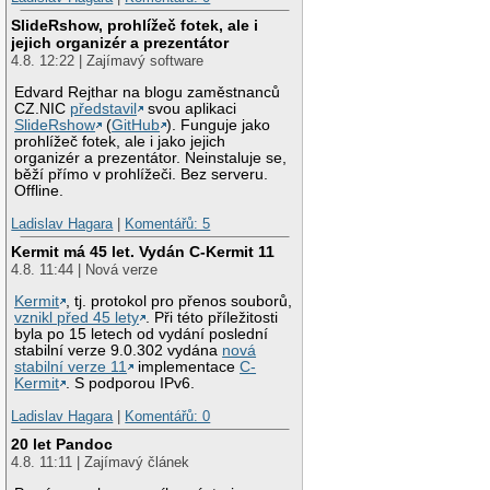
SlideRshow, prohlížeč fotek, ale i
jejich organizér a prezentátor
4.8. 12:22 | Zajímavý software
Edvard Rejthar na blogu zaměstnanců
CZ.NIC
představil
svou aplikaci
SlideRshow
(
GitHub
). Funguje jako
prohlížeč fotek, ale i jako jejich
organizér a prezentátor. Neinstaluje se,
běží přímo v prohlížeči. Bez serveru.
Offline.
Ladislav Hagara
|
Komentářů: 5
Kermit má 45 let. Vydán C-Kermit 11
4.8. 11:44 | Nová verze
Kermit
, tj. protokol pro přenos souborů,
vznikl před 45 lety
. Při této příležitosti
byla po 15 letech od vydání poslední
stabilní verze 9.0.302 vydána
nová
stabilní verze 11
implementace
C-
Kermit
. S podporou IPv6.
Ladislav Hagara
|
Komentářů: 0
20 let Pandoc
4.8. 11:11 | Zajímavý článek