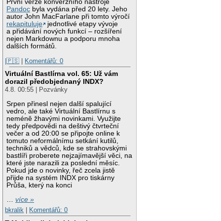
První verze konverzního nástroje
Pandoc
byla vydána před 20 lety. Jeho
autor John MacFarlane při tomto výročí
rekapituluje
jednotlivé etapy vývoje
a přidávání nových funkcí – rozšíření
nejen Markdownu a podporu mnoha
dalších formátů.
|🇵🇸
|
Komentářů: 0
Virtuální Bastlírna vol. 65: Už vám
dorazil předobjednaný INDX?
4.8. 00:55 | Pozvánky
Srpen přinesl nejen další spalující
vedro, ale také Virtuální Bastlírnu s
neméně žhavými novinkami. Využijte
tedy předpovědi na deštivý čtvrteční
večer a od 20:00 se připojte online k
tomuto neformálnímu setkání kutilů,
techniků a vědců, kde se strahovskými
bastlíři proberete nejzajímavější věci, na
které jste narazili za poslední měsíc.
Pokud jde o novinky, řeč zcela jistě
přijde na systém INDX pro tiskárny
Průša, který na konci
…
více »
bkralik
|
Komentářů: 0