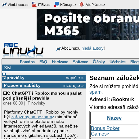
AbcLinuxu.cz
ITBiz.cz
HDmag.cz
AbcPráce.cz
AbcLinuxu
hledá autory
!
Poradna
FAQ
Hardware
Software
Články
Učebnice
Blog
Styl
×
Seznam zálože
Zprávičky
napište »
Pracovní nabídky
inzerujte »
Zde si můžete prohléd
spam
.
EK: ChatGPT i Roblox mohou spadat
pod přísnější pravidla
Adresář: /Bookmrk
dnes 08:00 | IT novinky
V tomto adresáři zálož
Platformy ChatGPT i Roblox by mohly
být
zařazeny na seznam
mimořádně
Název
velkých on-line platforem nebo
internetových vyhledávačů, na něž se
Bonus Poker
vztahují zvláštní podmínky podle
Games
nařízení o digitálních službách (DSA).