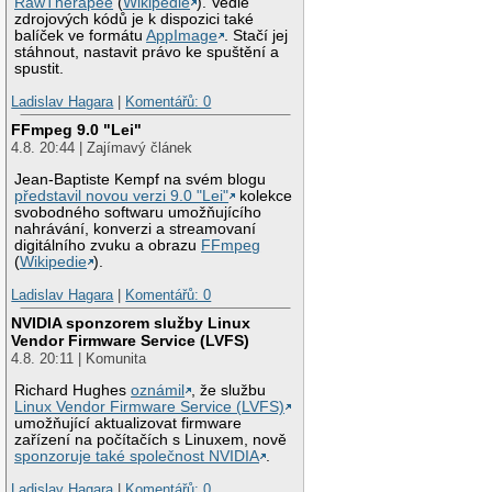
RawTherapee
(
Wikipedie
). Vedle
zdrojových kódů je k dispozici také
balíček ve formátu
AppImage
. Stačí jej
stáhnout, nastavit právo ke spuštění a
spustit.
Ladislav Hagara
|
Komentářů: 0
FFmpeg 9.0 "Lei"
4.8. 20:44 | Zajímavý článek
Jean-Baptiste Kempf na svém blogu
představil novou verzi 9.0 "Lei"
kolekce
svobodného softwaru umožňujícího
nahrávání, konverzi a streamovaní
digitálního zvuku a obrazu
FFmpeg
(
Wikipedie
).
Ladislav Hagara
|
Komentářů: 0
NVIDIA sponzorem služby Linux
Vendor Firmware Service (LVFS)
4.8. 20:11 | Komunita
Richard Hughes
oznámil
, že službu
Linux Vendor Firmware Service (LVFS)
umožňující aktualizovat firmware
zařízení na počítačích s Linuxem, nově
sponzoruje také společnost NVIDIA
.
Ladislav Hagara
|
Komentářů: 0