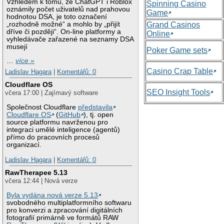
Vzhledem k tomu, že ChatGPT i Roblox
Spinning Casino
oznámily počet uživatelů nad prahovou
Game
hodnotou DSA, je toto označení
„rozhodně možné“ a mohlo by „přijít
Grand Casinos
dříve či později“. On-line platformy a
Online
vyhledávače zařazené na seznamy DSA
musejí
Poker Game sets
…
více »
Casino Crap Table
Ladislav Hagara
|
Komentářů: 0
Cloudflare OS
SEO Insight Tools
včera 17:00 | Zajímavý software
Společnost Cloudflare
představila
Cloudflare OS
(
GitHub
), tj. open
source platformu navrženou pro
integraci umělé inteligence (agentů)
přímo do pracovních procesů
organizací.
Ladislav Hagara
|
Komentářů: 0
RawTherapee 5.13
včera 12:44 | Nová verze
Byla vydána nová verze 5.13
svobodného multiplatformního softwaru
pro konverzi a zpracování digitálních
fotografií primárně ve formátů RAW