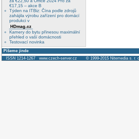
za €22,50 a Office 2024 Pro za
€17,15 – akce B
Týden na ITBiz: Čína podle zdrojů
zahájila výrobu zařízení pro domácí
produkci v
HDmag.cz
Kamery do bytu přinesou maximální
přehled o vaší domácnosti
Testovací novinka
Píšeme jinde
ISSN 1214-1267
www.czech-server.cz
© 1999-2015
Nitemedia s. r. 